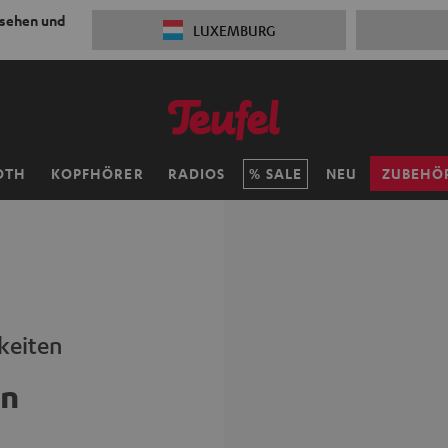
 sehen und
LUXEMBURG
OTH
KOPFHÖRER
RADIOS
SALE
NEU
ZUBEHÖ
keiten
en