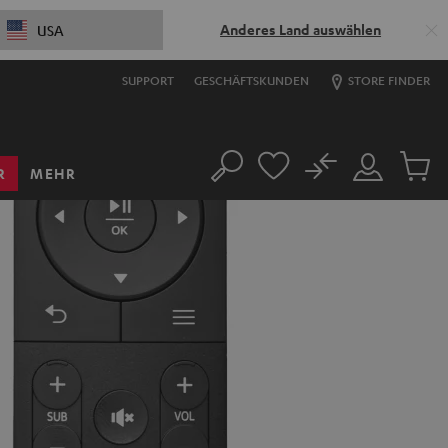
Anderes Land auswählen
USA
SUPPORT
GESCHÄFTSKUNDEN
STORE FINDER
No
R
MEHR
Suche
Mein
Artikel
Konto
im
Warenk