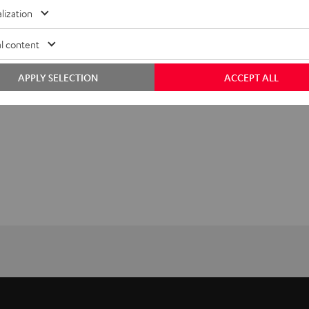
lization
l content
APPLY SELECTION
ACCEPT ALL