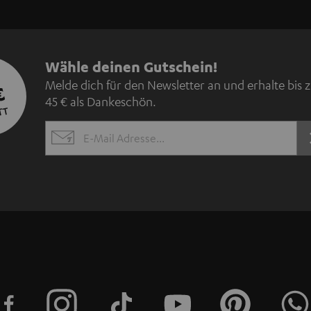
N
Wähle deinen Gutschein!
Melde dich für den Newsletter an und erhalte bis 
€
e
45 € als Dankeschön.
TT
w
EMAIL
s
WIDGET
l
e
t
t
e