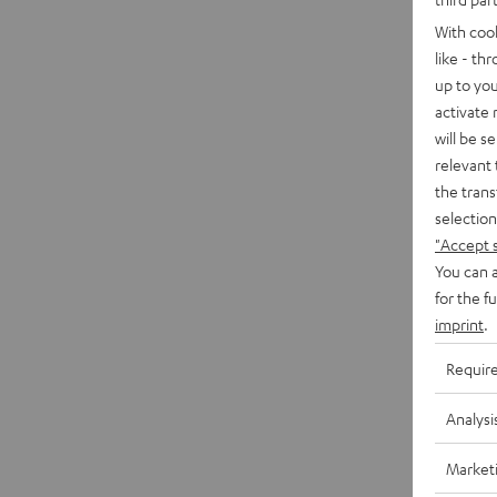
With coo
like - th
up to you
activate
will be s
relevant 
the trans
selection
"Accept 
You can a
for the f
imprint
.
Requir
Analysi
Market