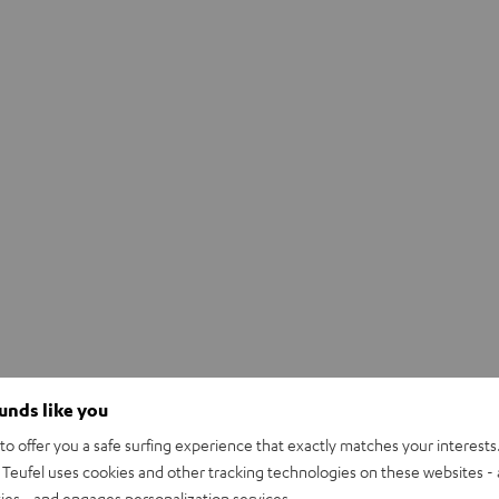
ounds like you
o offer you a safe surfing experience that exactly matches your interests.
Teufel uses cookies and other tracking technologies on these websites - 
ties - and engages personalization services.