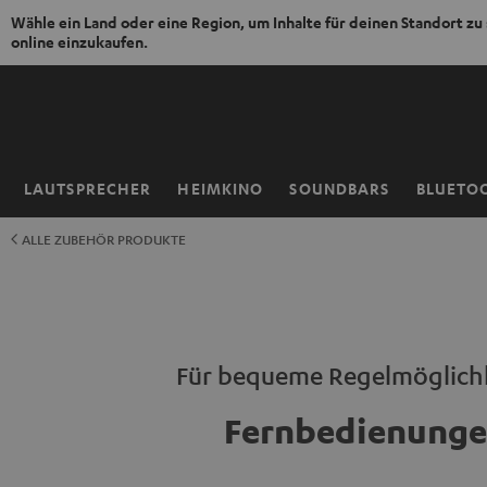
Wähle ein Land oder eine Region, um Inhalte für deinen Standort zu
online einzukaufen.
ZUM
NHALT
RINGEN
LAUTSPRECHER
HEIMKINO
SOUNDBARS
BLUETO
Startseite
ALLE ZUBEHÖR PRODUKTE
Für bequeme Regelmöglich
Fernbedienung