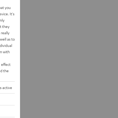
hat you
vice. It's
nly
t they
really
well as to
dividual
rm with
 effect
d the
s active