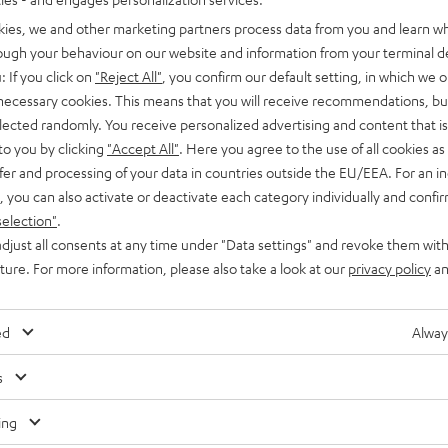
kies, we and other marketing partners process data from you and learn w
rough your behaviour on our website and information from your terminal de
: If you click on
"Reject All"
, you confirm our default setting, in which we o
 necessary cookies. This means that you will receive recommendations, bu
elected randomly. You receive personalized advertising and content that is 
to you by clicking
"Accept All"
. Here you agree to the use of all cookies as 
fer and processing of your data in countries outside the EU/EEA. For an in
, you can also activate or deactivate each category individually and confi
selection"
.
djust all consents at any time under "Data settings" and revoke them with
uture. For more information, please also take a look at our
privacy policy
an
ed
Alway
s
ing