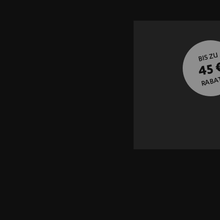
BIS ZU
45 
RABA