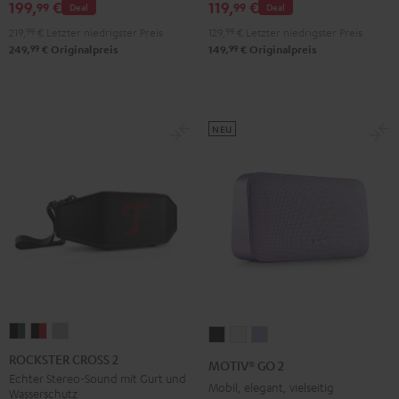
GO
199,
€
119,
€
99
99
Deal
Deal
2
219,
99
€
Letzter niedrigster Preis
129,
99
€
Letzter niedrigster Preis
Black
99
99
249,
€
Originalpreis
149,
€
Originalpreis
&
Steel
NEU
ROCKSTER
ROCKSTER
ROCKSTER
MOTIV®
MOTIV®
MOTIV®
CROSS
CROSS
CROSS
GO
GO
GO
ROCKSTER CROSS 2
MOTIV® GO 2
2
2
2
2
2
2
Echter Stereo-Sound mit Gurt und
Mobil, elegant, vielseitig
Wasserschutz
Black
Black
Light