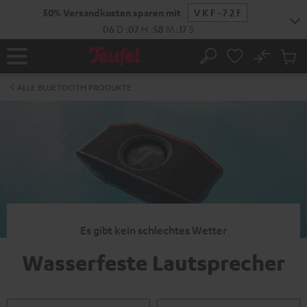
ZUM
50% Versandkosten sparen mit
VKF-72F
NHALT
RINGEN
06
D
:
07
H
:
58
M
:
17
S
No
Abs
Startseite
Suche
Artike
im
ALLE BLUETOOTH PRODUKTE
Waren
Es gibt kein schlechtes Wetter
Wasserfeste Lautsprecher