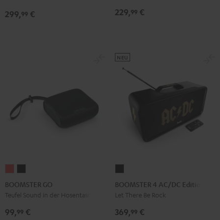
Night
Silver
Soft
&
&
Gray
229,
€
99
Black
White
Lavender
299,
€
99
Green
Red
NEU
BOOMSTER
BOOMSTER
BOOMSTER
GO
GO
4
BOOMSTER GO
BOOMSTER 4 AC/DC Edition
Coral
Night
AC/DC
Teufel Sound in der Hosentasche
Let There Be Rock
Red
Black
Edition
99,
€
369,
€
99
99
Night