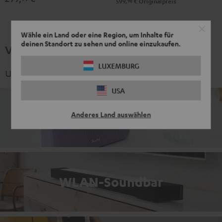
Black
98
599,
€
Originalpreis
Green
Red
&
Steel
Wähle ein Land oder eine Region, um Inhalte für
deinen Standort zu sehen und online einzukaufen.
Verwandte Themen
LUXEMBURG
und spannende Kategorien
USA
Zuhause - Indoor
Anderes Land auswählen
WLAN-Soundbar