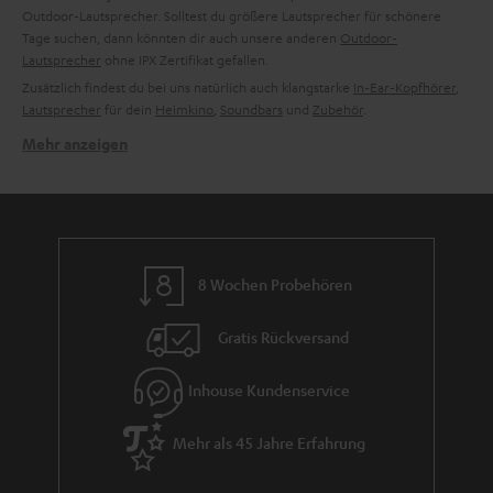
Outdoor-Lautsprecher. Solltest du größere Lautsprecher für schönere
Tage suchen, dann könnten dir auch unsere anderen
Outdoor-
Lautsprecher
ohne IPX Zertifikat gefallen.
Zusätzlich findest du bei uns natürlich auch klangstarke
In-Ear-Kopfhörer
,
Lautsprecher
für dein
Heimkino
,
Soundbars
und
Zubehör
.
Mehr anzeigen
Schicke Schale, soundstarker Kern – der MOTIV GO.
Dank dem stylischen Look dieses kleinen wasserfesten Soundgiganten ist
dieser Bluetooth Lautsprecher nicht nur im Outdoor Bereich ein echter
Hingucker. Die schicke Box lässt sich auch zu Hause in jede
Wohnlandschaft elegant integrieren. Zudem bieten wir den MOTIV GO
Lautsprecher in vier verschiedenen Farben an.
8 Wochen Probehören
Klanglich überzeugt dieser kompakte Bluetooth Lautsprecher mit zwei
strapazierfähigen Vollbereichstreibern und zwei passiven
Gratis Rückversand
Bassmembranen. Durch die integrierte Dynamore Software wird das
Stereo Panorama dieses Lautsprechers nochmals voller und Musik wird,
trotz der geringen Maße dieser kleinen Box, lebendig und detailgetreu
Inhouse Kundenservice
wiedergegeben. Bluetooth 5.0 mit aptX® für Musikstreaming in CD-
ähnlicher Qualität ist ebenso integriert wie ein Party-Modus. Mit diesem
Mehr als 45 Jahre Erfahrung
können zwei Smartphones parallel mit der Box verbunden werden. Ein
zusätzlich eingebautes Mikrofon für Freihand-Telefonate oder Annahmen