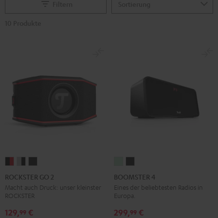
Filtern
10 Produkte
ROCKSTER
ROCKSTER
ROCKSTER
BOOMSTER
BOOMSTER
GO
GO
GO
4
4
ROCKSTER GO 2
BOOMSTER 4
2
2
2
Mint
Night
Macht auch Druck: unser kleinster
Eines der beliebtesten Radios in
ROCKSTER
Europa.
Black
Gray
Night
Green
Black
&
&
Black
129,
€
299,
€
99
99