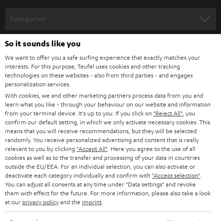
verbaut, welches zur Aufnahme einer GoPro oder an Stativen genutzt
werden kann.
n
Kategorien
m
Flexibel originell – der BOOMSTER
HEIMKINO
e
Erlebe die Neuauflage dieses Allrounders im neuen Look. Der BOOMSTER
So it sounds like you
Unternehmen
erhielt jetzt ein noch robusteres und sogar wasserfestes Gehäuse (nach
l
We want to offer you a safe surfing experience that exactly matches your
IPX5 Norm) und besticht mit dem neuen intuitiven Bedienkonzept,
HEIMKINO-KOMPLETTANLAGEN
interests. For this purpose, Teufel uses cookies and other tracking
SUPPORT
d
haptischen Buttons und integriertem Display. Aber nicht nur das Design
Teufel Onlineshops
technologies on these websites - also from third parties - and engages
wurde überarbeitet. Das beliebte Bluetooth Soundsystem mit FM/UKW
personalization services.
SOUNDBARS
u
KARRIERE
(inkl. RDS) und DAB+ wurde akustisch und hardwareseitig nochmals
DEUTSCHLAND
With cookies, we and other marketing partners process data from you and
n
verbessert. So verfügt der neue BOOMSTER über Bluetooth 5.0 mit apt-X®
learn what you like - through your behaviour on our website and information
STEREO
für kabelloses Streamen von Musik/Podcast in CD-Qualität über Spotify
PRESSE & MARKETING
from your terminal device. It's up to you: If you click on
"Reject All"
, you
g
App & Co. Und unterstützt Multipoint (ein zweites Smartphone kann
confirm our default setting, in which we only activate necessary cookies. This
ÖSTERREICH
SMART HOME
gekoppelt werden). Die akustische Performance wird durch zwei
means that you will receive recommendations, but they will be selected
GESCHÄFTSKUNDEN
randomly. You receive personalized advertising and content that is really
zusätzliche seitliche passive Bassmembrane unterstützt und darüber
relevant to you by clicking
"Accept All"
. Here you agree to the use of all
SCHWEIZ
BLUETOOTH-LAUTSPRECHER
hinaus ist ein mittig integrierter Frontfire-Subwoofer vorhanden. Kraftvolle
PARTNERPROGRAMM
cookies as well as to the transfer and processing of your data in countries
und präzise Bässe, die harmonisch ins Klangbild passen, sind damit
outside the EU/EEA. For an individual selection, you can also activate or
garantiert. Ein geschlossenes Gehäuse mit 2 Hoch-, und 2 Mitteltönern
KOPFHÖRER
deactivate each category individually and confirm with
"Accept selection"
.
NIEDERLANDE
BLOG
runden das 2.1-Stereo-System mit Dynamore Technologie ab. Ebenfalls
You can adjust all consents at any time under "Data settings" and revoke
haben wir einen „True wireless Stereo Modus“ integriert mit welchem du
BLUETOOTH-KOPFHÖRER
them with effect for the future. For more information, please also take a look
NEWSLETTER
nun zwei BOOMSTER als Stereosystem mit echter Kanaltrennung nutzen
at our
privacy policy
and the
imprint
.
BELGIEN
kannst. Für die bequeme Bedienung ist eine IR-Fernbedienung dabei und
STEREOANLAGEN
selbstverständlich sind auch ein AUX-Eingang für Zuspieler per
STORES