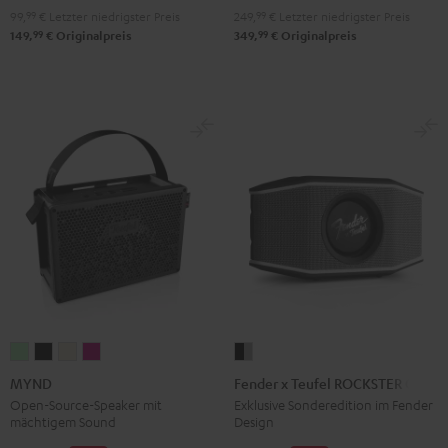
Red
Black
99,
99
€
Letzter niedrigster Preis
249,
99
€
Letzter niedrigster Preis
99
99
149,
€
Originalpreis
349,
€
Originalpreis
MYND
MYND
MYND
MYND
Fender
Light
Warm
Warm
Wild
x
MYND
Fender x Teufel ROCKSTER GO 2
Mint
Black
White
Berry
Teufel
Open-Source-Speaker mit
Exklusive Sonderedition im Fender
mächtigem Sound
Design
ROCKSTER