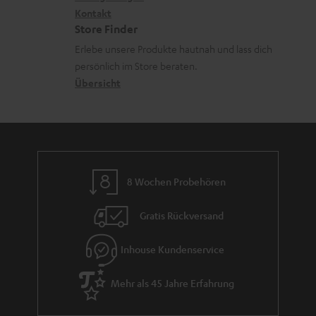
V
s
i
Kontakt
t
z
e
Store Finder
.
k
d
u
r
Erlebe unsere Produkte hautnah und lass dich
t
o
a
r
s
persönlich im Store beraten.
i
n
t
G
Übersicht
a
t
e
a
n
l
n
r
d
e
a
_
n
h
8 Wochen Probehören
t
i
i
Gratis Rückversand
d
e
d
Inhouse Kundenservice
e
Mehr als 45 Jahre Erfahrung
n