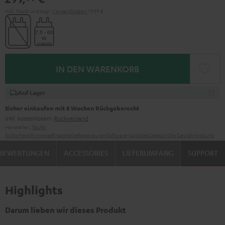
Inkl. MwSt
und zzgl.
Versandkosten
19,99 €
IN DEN WARENKORB
Auf Lager
Sicher einkaufen mit 8 Wochen Rückgaberecht
inkl. kostenlosem
Rückversand
Hersteller:
Teufel
Sicherheitshinweise
Ersatzteile
Reparaturen
Software-Updates
Gesetzliche Gewährleistung
BEWERTUNGEN
ACCESSORIES
LIEFERUMFANG
SUPPORT
Highlights
Darum lieben wir dieses Produkt