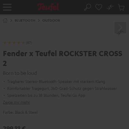
ZUM
NHALT
No
Abs
Startseite
Suche
RINGEN
Artike
im
BLUETOOTH
OUTDOOR
Waren
(87)
Fender x Teufel ROCKSTER CROSS
2
Born to be loud
Tragbarer Stereo-Bluetooth-Speaker mit starkem Klang
Komfortabler Tragegurt, 360-Grad-Schutz gegen Strahlwasser
Spielzeiten bis zu 38 Stunden, Teufel Go App
Zeige mir mehr
Farbe:
Black & Steel
299,
€
99