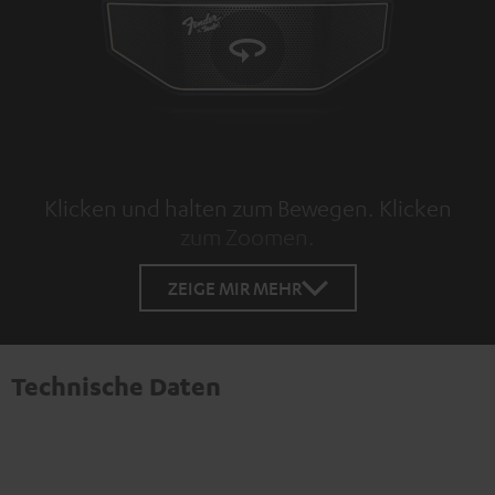
Klicken und halten zum Bewegen. Klicken
zum Zoomen.
Tap to zoom
ZEIGE MIR MEHR
Technische Daten