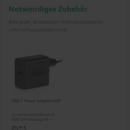
Notwendiges Zubehör
Bitte prüfe, ob benötigte Verbindungskabel im
Lieferumfang enthalten sind.
USB-C Power Adapter 60W
Universell einsetzbares 60
Watt Schnellladegerät mit
zwei Anschluss-Ports (USB-C
29,
€
99
60 Watt / USB-A 7,5 Watt) für