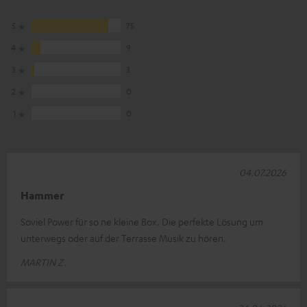
5
75
4
9
3
3
2
0
1
0
04.07.2026
Hammer
Soviel Power für so ne kleine Box. Die perfekte Lösung um
unterwegs oder auf der Terrasse Musik zu hören.
MARTIN Z.