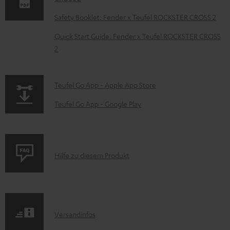
u
m
Safety Booklet: Fender x Teufel ROCKSTER CROSS 2
e
Quick Start Guide: Fender x Teufel ROCKSTER CROSS
n
2
t
e
p
Teufel Go App - Apple App Store
z
a
Teufel Go App - Google Play
u
g
m
e
H
.
e
P
Hilfe zu diesem Produkt
p
r
r
r
u
o
o
n
d
d
I
Versandinfos
t
u
u