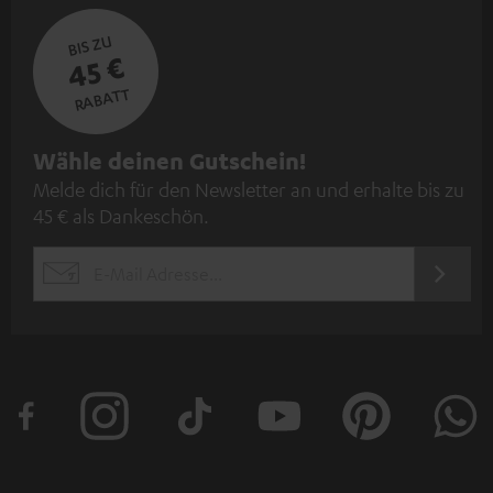
BIS ZU
45 €
RABATT
N
Wähle deinen Gutschein!
Melde dich für den Newsletter an und erhalte bis zu
e
45 € als Dankeschön.
w
s
JETZT
EMAIL
l
ANME
WIDGET
e
t
t
e
r
a