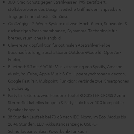
360-Grad-Schutz gegen Strahlwasser IPX5-zertifiziert,
stoßabsorbierendes Design, seitliche Griffmulden, anpassbarer
Tragegurt und robustes Gehäuse
Großzügiges 2-Wege-System mit zwei Hochtönern, Subwoofer &
rückseitigen Passivmembranen, Dynamore-Technologie für
breites, räumliches Klangbild
Clevere Ankippfunktion für optimalen Abstrahlwinkel bei
Bodenaufstellung, zuschaltbarer Outdoor-Mode für OpenAir-
Feeling
Bluetooth 5.3 mit AAC für Musikstreaming von Spotify, Amazon
Music, YouTube, Apple Music & Co., lippensynchroner Videoton,
Google Fast Pair, Multipoint-Funktion: verbinde zwei Smartphones
gleichzeitig
Party Link Stereo: zwei Fender x Teufel ROCKSTER CROSS 2 zum
Stereo-Set kabellos koppeln & Party Link: bis zu 100 kompatible
Speaker koppeln
38 Stunden Laufzeit bei 70 dB nach IEC-Norm, im Eco-Modus bis
zu 46 Stunden, LED-Akkustandsanzeige, USB-C-
Schnellladeanschluss, Powerbank-Funktion