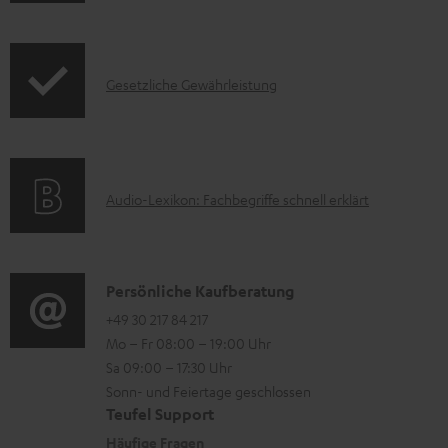
n
e
k
c
f
r
t
t
o
l
F
.
I
Gesetzliche Gewährleistung
r
a
A
s
n
m
d
Q
u
f
a
e
s
p
o
t
n
p
A
Audio-Lexikon: Fachbegriffe schnell erklärt
r
i
o
u
m
o
r
d
a
n
t
i
K
Persönliche Kaufberatung
t
e
.
o
o
+49 30 217 84 217
i
n
Mo – Fr 08:00 – 19:00 Uhr
l
-
n
o
z
Sa 09:00 – 17:30 Uhr
i
L
t
n
u
Sonn- und Feiertage geschlossen
n
e
a
e
Teufel Support
m
k
x
k
n
Häufige Fragen