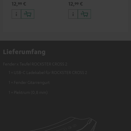
Kop
12,
€
12,
€
19
99
99
App
Sma
Ger
Lieferumfang
Fender x Teufel ROCKSTER CROSS 2
1 × USB-C Ladekabel für ROCKSTER CROSS 2
1 × Fender Gitarrengurt
1 × Plektrum (0,8 mm)