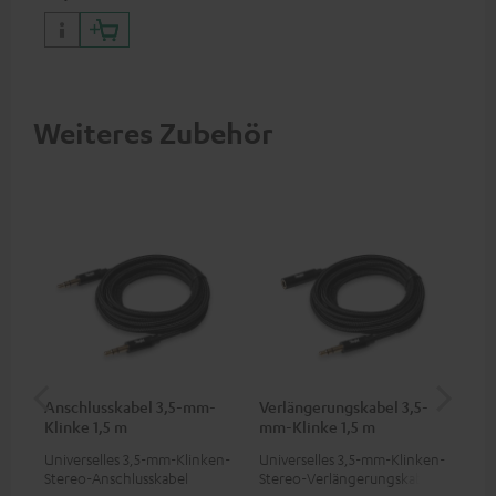
Kopfhörer & Portables sowie
Laptops und weitere Geräte
mit bis zu 60 Watt
Betriebsspannung und USB-C-
Anschluss
Weiteres Zubehör
Anschlusskabel 3,5-mm-
Verlängerungskabel 3,5-
US
Klinke 1,5 m
mm-Klinke 1,5 m
Universelles 3,5-mm-Klinken-
Universelles 3,5-mm-Klinken-
Uni
Stereo-Anschlusskabel
Stereo-Verlängerungskabel
Wat