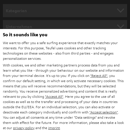
n
Kategorien
m
HEIMKINO
e
Unternehmen
l
So it sounds like you
HEIMKINO-KOMPLETTANLAGEN
SUPPORT
d
Teufel Onlineshops
We want to offer you a safe surfing experience that exactly matches your
interests. For this purpose, Teufel uses cookies and other tracking
SOUNDBARS
u
KARRIERE
technologies on these websites - also from third parties - and engages
DEUTSCHLAND
personalization services.
n
STEREO
With cookies, we and other marketing partners process data from you and
PRESSE & MARKETING
g
learn what you like - through your behaviour on our website and information
ÖSTERREICH
SMART HOME
from your terminal device. It's up to you: If you click on
"Reject All"
, you
GESCHÄFTSKUNDEN
confirm our default setting, in which we only activate necessary cookies. This
means that you will receive recommendations, but they will be selected
SCHWEIZ
BLUETOOTH-LAUTSPRECHER
PARTNERPROGRAMM
randomly. You receive personalized advertising and content that is really
relevant to you by clicking
"Accept All"
. Here you agree to the use of all
KOPFHÖRER
cookies as well as to the transfer and processing of your data in countries
NIEDERLANDE
BLOG
outside the EU/EEA. For an individual selection, you can also activate or
deactivate each category individually and confirm with
"Accept selection"
.
BLUETOOTH-KOPFHÖRER
NEWSLETTER
You can adjust all consents at any time under "Data settings" and revoke
BELGIEN
them with effect for the future. For more information, please also take a look
STEREOANLAGEN
at our
privacy policy
and the
imprint
.
STORES