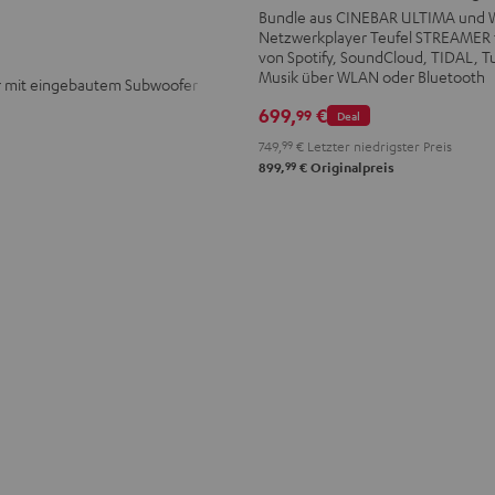
Streaming
Streaming
Bundle aus CINEBAR ULTIMA und
Netzwerkplayer Teufel STREAMER 
Schwarz
Weiß
von Spotify, SoundCloud, TIDAL, T
Musik über WLAN oder Bluetooth
mit eingebautem Subwoofer
699,
€
99
Deal
749,
99
€
Letzter niedrigster Preis
99
899,
€
Originalpreis