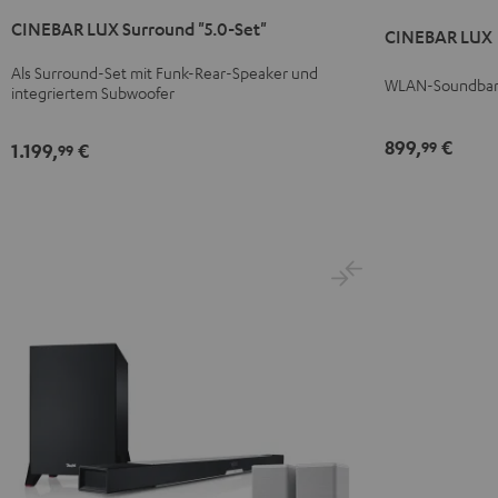
LUX
LUX
LUX
LUX
CINEBAR LUX Surround "5.0-Set"
Surround
Surround
Schwarz
Weiß
CINEBAR LUX
"5.0-
"5.0-
Als Surround-Set mit Funk-Rear-Speaker und
Set"
Set"
WLAN-Soundbar 
integriertem Subwoofer
Schwarz
Weiß
899,
€
99
1.199,
€
99