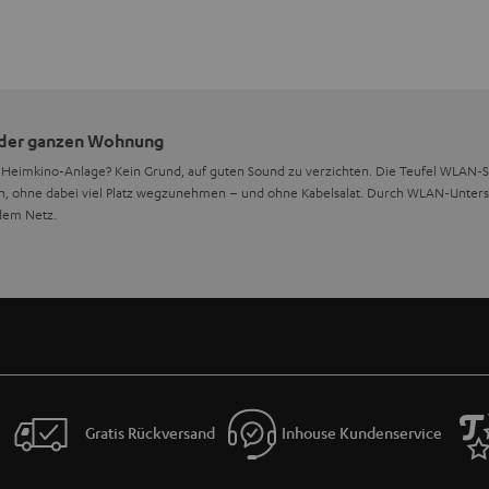
 der ganzen Wohnung
e Heimkino-Anlage? Kein Grund, auf guten Sound zu verzichten. Die Teufel WLAN-
n, ohne dabei viel Platz wegzunehmen – und ohne Kabelsalat. Durch WLAN-Unterst
dem Netz.
 Blickfang
 richtig stylish aus: Teufel Soundbars mit Raumfeld-Technologie sind ein Ersatz f
r einem Gerät und einem Subwoofer. Die
benötigt noch nicht einmal 
Cinebar Lux
te man diesen eleganten Blickfang verstecken?
wuchtig und präzise. Dafür sorgen zwölf Töner und vier passive Bassmembrane di
Gratis Rückversand
Inhouse Kundenservice
ein Heimkino einsetzen? Platziere ihn auf deinem Sideboard oder unterhalb des Fer
terungsvorrichtungen sind im Gehäuse integriert. Der
sorgt
kabellose Subwoofer
ach Modell kann er bis zu 10 Meter von der Soundbar entfernt stehen, die Verbindu