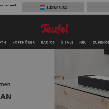
 sehen und
LUXEMBURG
OTH
KOPFHÖRER
RADIOS
SALE
NEU
ZUBEHÖ
eamen
LAN