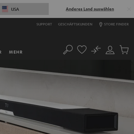
Anderes Land auswählen
USA
SUPPORT
GESCHÄFTSKUNDEN
STORE FINDER
No
R
MEHR
Suche
Mein
Artikel
Konto
im
Warenk