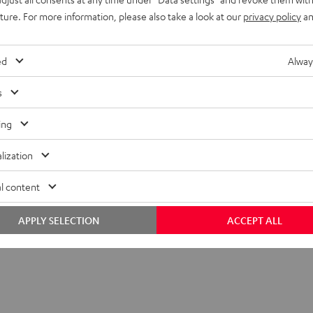
uture. For more information, please also take a look at our
privacy policy
an
ed
Alway
s
ing
lization
l content
APPLY SELECTION
ACCEPT ALL