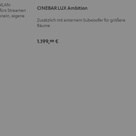
LUX
LUX
 WLAN-
CINEBAR LUX Ambition
Ambition
Ambition
fürs Streamen
Schwarz
Schwarz
uneIn, eigene
Zusätzlich mit externem Subwoofer für größere
/
Räume
Weiß
1.199,
€
99