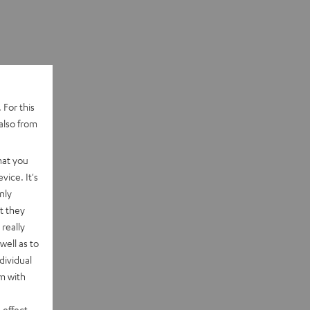
 For this
also from
hat you
vice. It's
nly
t they
really
well as to
dividual
rm with
 effect