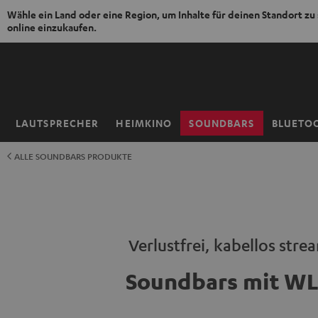
Wähle ein Land oder eine Region, um Inhalte für deinen Standort zu
online einzukaufen.
ZUM
NHALT
RINGEN
LAUTSPRECHER
HEIMKINO
SOUNDBARS
BLUETO
Startseite
ALLE SOUNDBARS PRODUKTE
Verlustfrei, kabellos str
Soundbars mit W