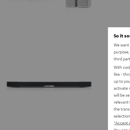
So it s
We want t
purpose, 
third par
With coo
like - th
up to you
activate
will be s
relevant 
the trans
selection
"Accept 
You can a