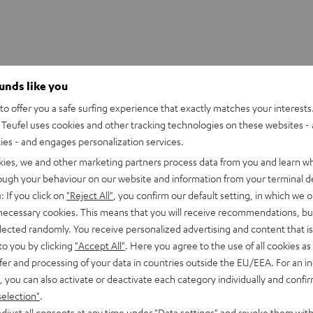
ounds like you
o offer you a safe surfing experience that exactly matches your interests.
Teufel uses cookies and other tracking technologies on these websites - 
ties - and engages personalization services.
kies, we and other marketing partners process data from you and learn w
rough your behaviour on our website and information from your terminal de
: If you click on
"Reject All"
, you confirm our default setting, in which we o
 necessary cookies. This means that you will receive recommendations, bu
elected randomly. You receive personalized advertising and content that is 
to you by clicking
"Accept All"
. Here you agree to the use of all cookies as 
fer and processing of your data in countries outside the EU/EEA. For an in
, you can also activate or deactivate each category individually and confi
selection"
.
djust all consents at any time under "Data settings" and revoke them with