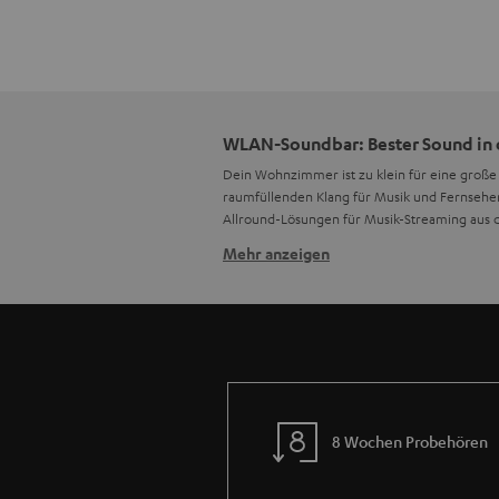
WLAN-Soundbar: Bester Sound in
Dein Wohnzimmer ist zu klein für eine groß
raumfüllenden Klang für Musik und Fernsehe
Allround-Lösungen für Musik-Streaming aus 
Mehr anzeigen
WLAN-Soundbars als unauffälliger
Sie benötigen kaum Platz und sehen dazu noch
erzeugen einen
mit nu
raumfüllenden Klang
jedes Regal oder Sideboard, aber warum soll
Der Sound ist hier ohne externen Subwoofer 
bringen.
8 Wochen Probehören
Du willst deine Soundbar hauptsächlich für d
an die Wand hängen. Die entsprechenden Hal
Couch oder hinter dem Sideboard Platz – je n