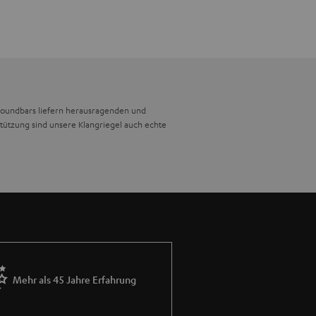
Soundbars liefern herausragenden und
ützung sind unsere Klangriegel auch echte
ür klassische Dolby-Surround-Systeme. Sie
einen externen Subwoofer. Auch sie passt auf
e ordentlich Bass und Volumen in den Sound
Mehr als 45 Jahre Erfahrung
nsehers. Unsere Klangriegel lassen sich auch
 für wuchtige Bässe und findet unter der
ng bleibt stabil.