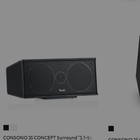
CONSONO
CONSONO
CONSONO
35
35
25
CONSONO 35 CONCEPT Surround "5.1-Set"
CONSONO 25 C