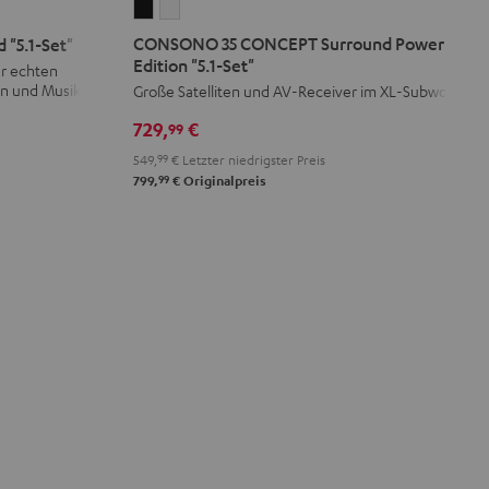
CONSONO
CONSONO
35
35
CONSONO 35 CONCEPT Surround Power
"5.1-Set"
CONCEPT
CONCEPT
Edition "5.1-Set"
ür echten
Surround
Surround
on und Musik
Große Satelliten und AV-Receiver im XL-Subwoofer
Power
Power
729,
€
99
Edition
Edition
549,
99
€
Letzter niedrigster Preis
"5.1-
"5.1-
99
799,
€
Originalpreis
Set"
Set"
Schwarz
Weiß