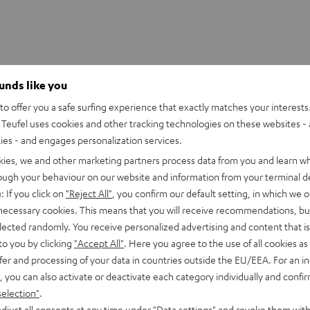
ounds like you
o offer you a safe surfing experience that exactly matches your interests.
Teufel uses cookies and other tracking technologies on these websites - 
ties - and engages personalization services.
kies, we and other marketing partners process data from you and learn w
rough your behaviour on our website and information from your terminal de
: If you click on
"Reject All"
, you confirm our default setting, in which we o
 necessary cookies. This means that you will receive recommendations, bu
elected randomly. You receive personalized advertising and content that is 
to you by clicking
"Accept All"
. Here you agree to the use of all cookies as 
fer and processing of your data in countries outside the EU/EEA. For an in
, you can also activate or deactivate each category individually and confi
selection"
.
ULTIMA
ULTIMA
djust all consents at any time under "Data settings" and revoke them with