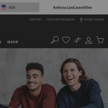
Anderes Land auswählen
USA
SUPPORT
GESCHÄFTSKUNDEN
STORE FINDER
No
R
MEHR
Suche
Mein
Artikel
Konto
im
Warenk