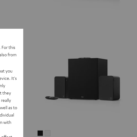
 For this
also from
hat you
vice. It's
nly
t they
really
well as to
dividual
rm with
ULTIMA
ULTIMA
 effect