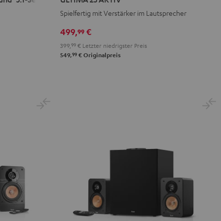
AKTIV
AKTIV
Spielfertig mit Verstärker im Lautsprecher
Night
Pure
Black
White
499,
€
99
399,
99
€
Letzter niedrigster Preis
99
549,
€
Originalpreis