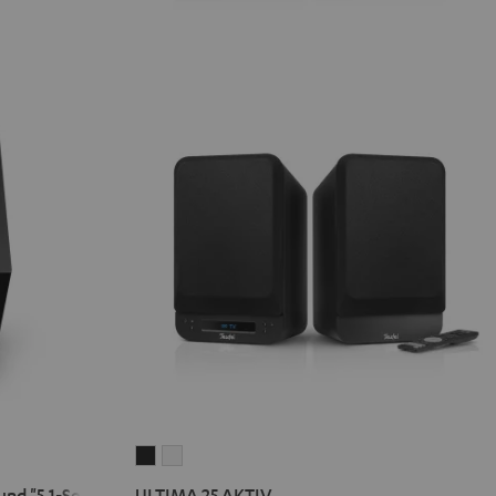
ULTIMA
ULTIMA
25
25
d "5.1-Set"
ULTIMA 25 AKTIV