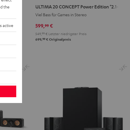
20
20
ULTIMA 20 CONCEPT Power Edition "2.1-Set"
d the
CONCEPT
CONCEPT
ßere Räume
Viel Bass für Games in Stereo
Power
Power
Edition
Edition
599,
€
s active
99
"2.1-
"2.1-
549,
99
€
Letzter niedrigster Preis
Set"
Set"
99
699,
€
Originalpreis
Schwarz
Weiß