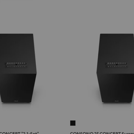
CONSONO
25
ONCEPT "2.1-Set"
CONSONO 25 CONCEPT Surroun