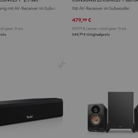
CONCEPT
ing mit AV-Receiver im Subwoofer
Mit AV-Receiver im Subwoofer
Surround
"5.1-
479,
€
99
Set"
drigster Preis
399,
99
€
Letzter niedrigster Preis
Schwarz
99
reis
549,
€
Originalpreis