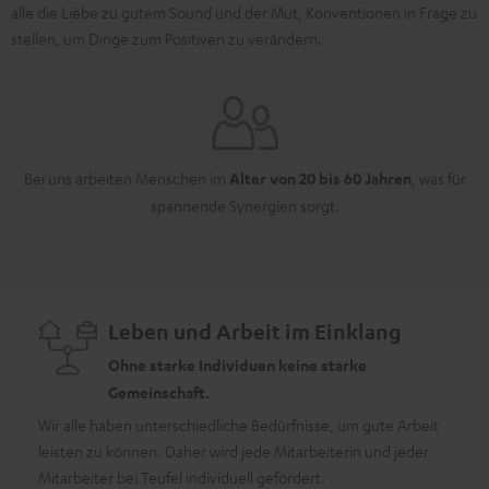
alle die Liebe zu gutem Sound und der Mut, Konventionen in Frage zu
stellen, um Dinge zum Positiven zu verändern.
Bei uns arbeiten Menschen im
Alter von 20 bis 60 Jahren
, was für
spannende Synergien sorgt.
Leben und Arbeit im Einklang
Ohne starke Individuen keine starke
Gemeinschaft.
Wir alle haben unterschiedliche Bedürfnisse, um gute Arbeit
leisten zu können. Daher wird jede Mitarbeiterin und jeder
Als U
Mitarbeiter bei Teufel individuell gefördert.
Veran