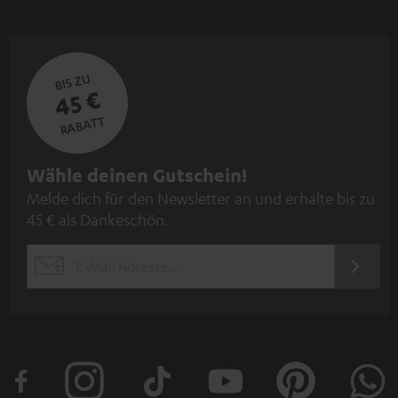
BIS ZU
45 €
RABATT
N
Wähle deinen Gutschein!
Melde dich für den Newsletter an und erhalte bis zu
e
45 € als Dankeschön.
w
s
JETZT
EMAIL
l
ANME
WIDGET
e
t
t
e