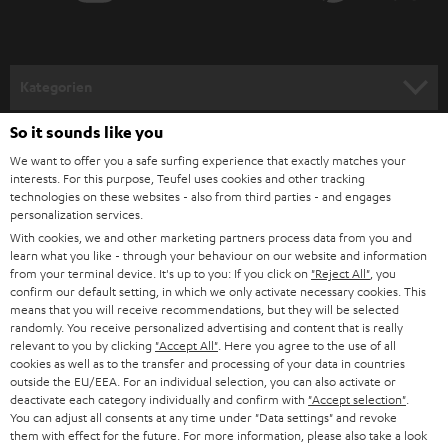
r
a
n
Kategorien
m
So it sounds like you
HEIMKINO
e
Unternehmen
We want to offer you a safe surfing experience that exactly matches your
l
HEIMKINO-KOMPLETTANLAGEN
interests. For this purpose, Teufel uses cookies and other tracking
SUPPORT
d
Teufel Onlineshops
technologies on these websites - also from third parties - and engages
personalization services.
SOUNDBARS
u
KARRIERE
With cookies, we and other marketing partners process data from you and
DEUTSCHLAND
n
learn what you like - through your behaviour on our website and information
STEREO
from your terminal device. It's up to you: If you click on
"Reject All"
, you
PRESSE & MARKETING
g
confirm our default setting, in which we only activate necessary cookies. This
ÖSTERREICH
SMART HOME
means that you will receive recommendations, but they will be selected
GESCHÄFTSKUNDEN
randomly. You receive personalized advertising and content that is really
relevant to you by clicking
"Accept All"
. Here you agree to the use of all
SCHWEIZ
BLUETOOTH-LAUTSPRECHER
PARTNERPROGRAMM
cookies as well as to the transfer and processing of your data in countries
outside the EU/EEA. For an individual selection, you can also activate or
KOPFHÖRER
deactivate each category individually and confirm with
"Accept selection"
.
NIEDERLANDE
BLOG
You can adjust all consents at any time under "Data settings" and revoke
them with effect for the future. For more information, please also take a look
BLUETOOTH-KOPFHÖRER