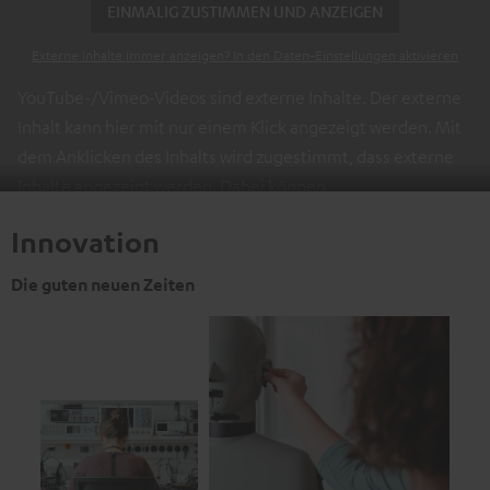
EINMALIG ZUSTIMMEN UND ANZEIGEN
Externe Inhalte immer anzeigen? In den Daten‑Einstellungen aktivieren
YouTube-/Vimeo-Videos sind externe Inhalte. Der externe
Inhalt kann hier mit nur einem Klick angezeigt werden. Mit
dem Anklicken des Inhalts wird zugestimmt, dass externe
Inhalte angezeigt werden. Dabei können
personenbezogene Daten an Drittplattformen übermittelt
Innovation
werden.
Weitere Informationen sind in der
Datenschutzerklärung unter I zu finden
.
Die guten neuen Zeiten