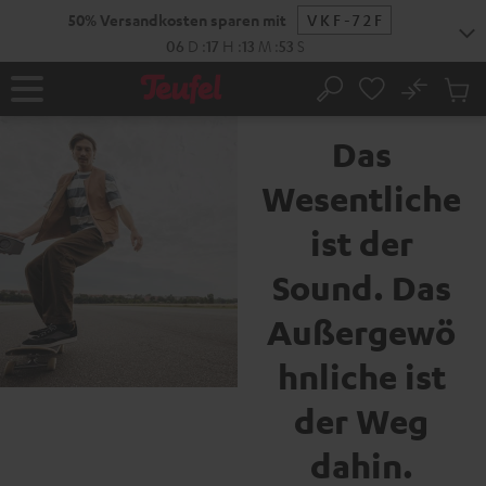
ZUM
50% Versandkosten sparen mit
VKF-72F
NHALT
RINGEN
06
D
:
17
H
:
13
M
:
52
S
No
Abs
Die Marke Teufel
Startseite
Suche
Artike
im
Das
Waren
Wesentliche
ist der
Sound. Das
Außergewö
hnliche ist
der Weg
dahin.