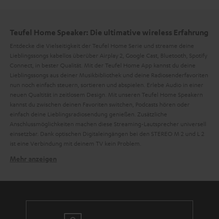
Teufel Home Speaker: Die ultimative wireless Erfahrung
Entdecke die Vielseitigkeit der Teufel Home Serie und streame deine
Lieblingssongs kabellos überüber Airplay 2, Google Cast, Bluetooth, Spotify
Connect, in bester Qualität. Mit der Teufel Home App kannst du deine
Lieblingssongs aus deiner Musikbibliothek und deine Radiosenderfavoriten
nun noch einfach steuern, sortieren und abspielen. Erlebe Audio in einer
neuen Qualtität in zeitlosem Design. Mit unseren Teufel Home Speakern
kannst du zwischen deinen Favoriten switchen, Podcasts hören oder
einfach deine Lieblingsradiosendung genießen. Zusätzliche
Anschlussmöglichkeiten machen diese Streaming-Lautsprecher universell
einsetzbar. Dank optischen Digitaleingängen bei den STEREO M 2 und L 2
ist eine Verbindung mit deinem TV kein Problem.
Mehr anzeigen
Streame deine Musik mit Leichtigkeit
Unsere Teufel Home App ist dafür entwickelt, Lautsprecher der Teufel
Home Serie intuitiv, schnell und einfach zu bedienen.
Hierbei kannst du zwischen verschiedenen Quellen deiner Wahl wechseln,
die Lautstärke regeln oder den Klang durch den Equalizer anpassen.