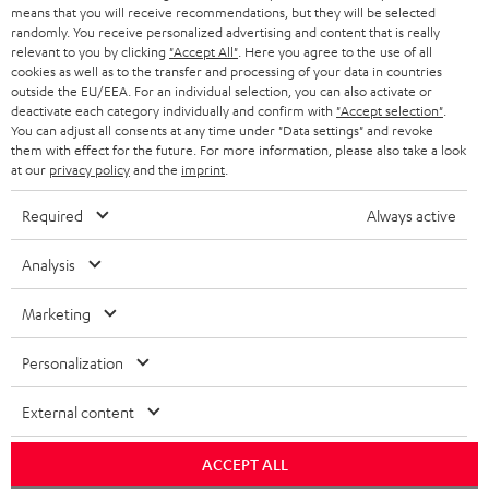
SMART HOME
means that you will receive recommendations, but they will be selected
GESCHÄFTSKUNDEN
randomly. You receive personalized advertising and content that is really
relevant to you by clicking
"Accept All"
. Here you agree to the use of all
SCHWEIZ
BLUETOOTH-LAUTSPRECHER
PARTNERPROGRAMM
cookies as well as to the transfer and processing of your data in countries
outside the EU/EEA. For an individual selection, you can also activate or
KOPFHÖRER
deactivate each category individually and confirm with
"Accept selection"
.
NIEDERLANDE
BLOG
You can adjust all consents at any time under "Data settings" and revoke
them with effect for the future. For more information, please also take a look
BLUETOOTH-KOPFHÖRER
NEWSLETTER
at our
privacy policy
and the
imprint
.
BELGIEN
STEREOANLAGEN
STORES
Required
Always active
FRANKREICH
LAUTSPRECHER
DEINE VORTEILE BEI TEUFEL
Analysis
POLEN
ULTIMA-SERIE
TEUFEL STORY
Marketing
Technische Änderungen, Tippfehler und Irrtum vorbehalten. Das auf unseren
IN-EAR-KOPFHÖRER
SPANIEN
UNSER MANAGEMENT
Fotos abgebildete Zubehör ist nicht im Lieferumfang enthalten. Etwaige
Personalization
Entsorgungsgebühren für Batterien sind im Preis inbegriffen.
FANSHOP
NACHHALTIGKEIT
External content
ITALIEN
©2026 Lautsprecher Teufel GmbH - All rights reserved.
NEUHEITEN
UNSERE WERTE
ACCEPT ALL
USA
Impressum
AGB
Datenschutz
Daten-Einstellungen
EU Data Act