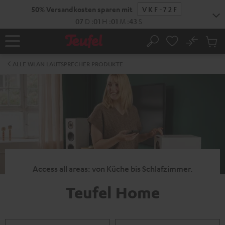
ZUM
50% Versandkosten sparen mit
VKF-72F
NHALT
RINGEN
07
D
:
01
H
:
01
M
:
43
S
No
Abs
Startseite
Suche
Artike
im
ALLE WLAN LAUTSPRECHER PRODUKTE
Waren
Access all areas: von Küche bis Schlafzimmer.
Teufel Home