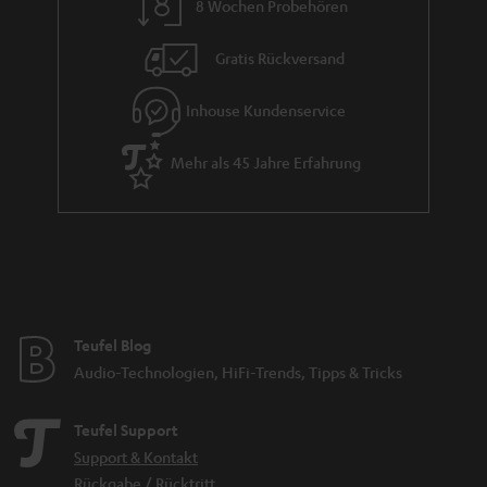
8 Wochen Probehören
Die Teufel Home App ist die smarte Fernbedienung für dein Soundsystem.
Das Streaming ist durch Schnittstellen wie Google Cast, Spotify Connect
und Airplay2 möglich. Auch Bluetooth zum Streamen ist integriert.
Gratis Rückversand
Was steckt hinter der Teufel Home-Technologie?
Inhouse Kundenservice
Die neuen Teufel Home Speaker sind als Geräte mit einem offenen
Streaming-System entwickelt worden. Dies ermöglicht die Nutzung von
Mehr als 45 Jahre Erfahrung
Schnittstellen wie Apple AirPlay 2 und Google Cast. Hierdurch ist eine
gemeinsame Nutzung von Lautsprechern unabhängig des Herstellers
möglich, Google Cast oder Apple AirPlay 2 integriert ist. Darüber hinaus
kannst du nun aus fast allen Musik-Apps wie Spotify direkt auf Teufel Home
Geräte ohne Umwege streamen. Umständliche Setup-Prozesse,
Gewöhnung an neue Apps oder Kompatibilität-Probleme gehören damit
der Vergangenheit an.
Warum sollte ich Teufel Home Speaker nutzen?
Teufel Blog
Kompatibiltät mit: Airplay 2, Google Cast, Spotify Connect, TIDAL*, TuneIn
Audio-Technologien, HiFi-Trends, Tipps & Tricks
sowie Bluetooth (*nur MOTIV HOME)
Analoger AUX Eingang für ältere Geräte oder Plattenspieler (mit
integriertem Vorverstärker).
Teufel Support
Optischer Digitaleingang bei STEREO M 2 / L 2 für den TV-Sound
Support & Kontakt
Einrichtung über iOS und Android möglich
Rückgabe / Rücktritt