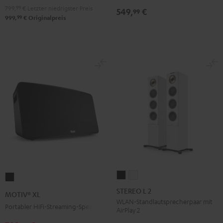
799,
99
€
Letzter niedrigster Preis
549,
€
99
99
999,
€
Originalpreis
STEREO
STEREO
MOTIV®
L
L
XL
STEREO L 2
MOTIV® XL
2
2
Schwarz
WLAN-Standlautsprecherpaar mit
Portabler HiFi-Streaming-Speaker
AirPlay 2
Schwarz
Weiß