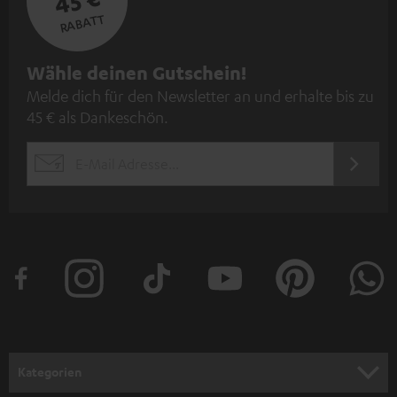
45 €
RABATT
N
Wähle deinen Gutschein!
Melde dich für den Newsletter an und erhalte bis zu
e
45 € als Dankeschön.
w
s
JETZT
EMAIL
l
ANME
WIDGET
e
t
t
e
r
a
n
Kategorien
m