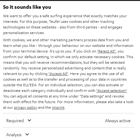
HEIMKINO
e
So it sounds like you
Unternehmen
l
We want to offer you a safe surfing experience that exactly matches your
HEIMKINO-KOMPLETTANLAGEN
interests. For this purpose, Teufel uses cookies and other tracking
SUPPORT
d
Teufel Onlineshops
technologies on these websites - also from third parties - and engages
personalization services.
SOUNDBARS
u
KARRIERE
DEUTSCHLAND
With cookies, we and other marketing partners process data from you and
n
learn what you like - through your behaviour on our website and information
STEREO
PRESSE & MARKETING
from your terminal device. It's up to you: If you click on
"Reject All"
, you
g
confirm our default setting, in which we only activate necessary cookies. This
ÖSTERREICH
SMART HOME
means that you will receive recommendations, but they will be selected
GESCHÄFTSKUNDEN
randomly. You receive personalized advertising and content that is really
relevant to you by clicking
"Accept All"
. Here you agree to the use of all
SCHWEIZ
BLUETOOTH-LAUTSPRECHER
PARTNERPROGRAMM
cookies as well as to the transfer and processing of your data in countries
outside the EU/EEA. For an individual selection, you can also activate or
KOPFHÖRER
deactivate each category individually and confirm with
"Accept selection"
.
NIEDERLANDE
BLOG
You can adjust all consents at any time under "Data settings" and revoke
BLUETOOTH-KOPFHÖRER
them with effect for the future. For more information, please also take a look
NEWSLETTER
at our
privacy policy
and the
imprint
.
BELGIEN
STEREOANLAGEN
STORES
Required
Always active
FRANKREICH
LAUTSPRECHER
DEINE VORTEILE BEI TEUFEL
Analysis