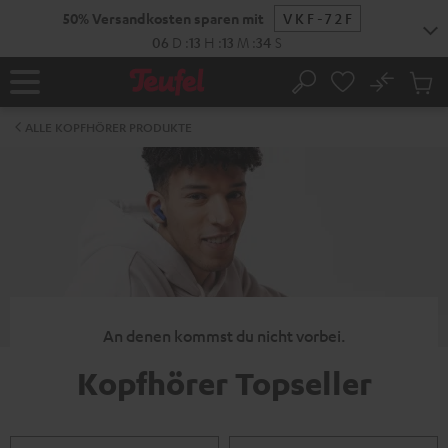
ZUM
50% Versandkosten sparen mit
VKF-72F
NHALT
RINGEN
06
D
:
13
H
:
13
M
:
33
S
No
Abs
Startseite
Suche
Artike
im
ALLE KOPFHÖRER PRODUKTE
Waren
An denen kommst du nicht vorbei.
Kopfhörer Topseller