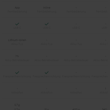
App
Inline
-
-
Ja
Ja
-
-
Lithium-Ionen
-
-
-
7 h
-
-
-
Ja
Ja
-
-
-
-
-
1
5,7 g
5,7 g
15 g
400 g
340 g