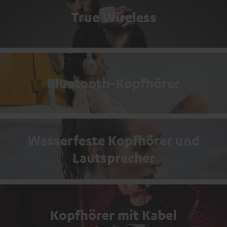
True Wireless
Bluetooth-Kopfhörer
Wasserfeste Kopfhörer und
Lautsprecher
Kopfhörer mit Kabel