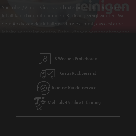
YouTube-/Vimeo-Videos sind externe Inhalte. Der externe
Inhalt kann hier mit nur einem Klick angezeigt werden. Mit
dem Anklicken des Inhalts wird zugestimmt, dass externe
Inhalte angezeigt werden. Dabei können personenbezogene
Daten an Drittplattformen übermittelt werden.
Weitere
Informationen sind in der Datenschutzerklärung unter I zu
finden
.
8 Wochen Probehören
Gratis Rückversand
Inhouse Kundenservice
Mehr als 45 Jahre Erfahrung