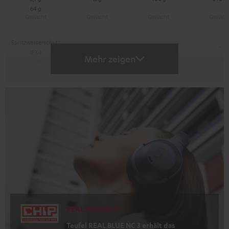
64 g
Spritzwasserschutz
-
-
-
IPX4
Mehr zeigen
REAL BLUE NC 3
Teufel REAL BLUE NC 3 erhält das