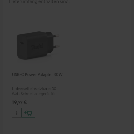
Lieferumfang enthalten sind.
USB-C Power Adapter 30W
Universell einsetzbares 30
Watt Schnellladegerät für
Kopfhörer & Portables sowie
19,
€
99
Apple iPhones, Android
Smartphones, Tablets und
Geräte mit USB-C-Anschluss