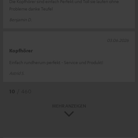
Die Kopfhörer sind einfach Perfekt und Toll sie laufen ohne
Probleme danke Teufel
Benjamin D.
03.06.2026
Kopfhörer
Einfach rundherum perfekt - Service und Produkt!
Astrid S.
10
/ 460
MEHR ANZEIGEN