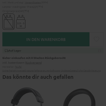
Inkl. MwSt
und zzgl.
Versandkosten
9,99 €
Letzter niedrigster Preis
229,
99
€
Originalpreis
349,
99
€
IN DEN WARENKORB
Auf Lager
Sicher einkaufen mit 8 Wochen Rückgaberecht
inkl. kostenlosem
Rückversand
Hersteller:
Teufel
Sicherheitshinweise
Ersatzteile
Reparaturen
Software-Updates
Gesetzliche Gewährleistung
Das könnte dir auch gefallen