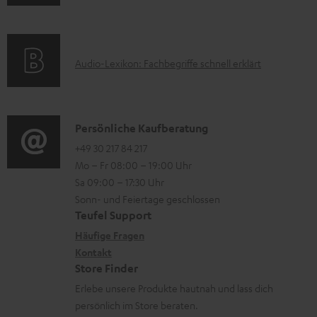
n
m
Q
l
u
f
a
s
a
p
o
t
d
p
A
Audio-Lexikon: Fachbegriffe schnell erklärt
r
i
e
o
u
m
o
n
r
d
a
n
t
i
K
Persönliche Kaufberatung
t
e
.
o
o
+49 30 217 84 217
i
n
Mo – Fr 08:00 – 19:00 Uhr
l
-
n
o
z
Sa 09:00 – 17:30 Uhr
i
L
t
n
u
Sonn- und Feiertage geschlossen
n
e
a
e
Teufel Support
m
k
x
k
n
Häufige Fragen
V
s
i
Kontakt
t
z
e
Store Finder
.
k
d
u
r
Erlebe unsere Produkte hautnah und lass dich
t
o
a
r
s
persönlich im Store beraten.