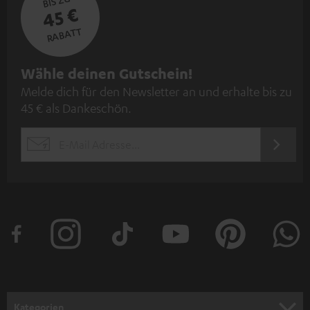
BIS ZU
45 €
RABATT
N
Wähle deinen Gutschein!
Melde dich für den Newsletter an und erhalte bis zu
e
45 € als Dankeschön.
w
s
JETZT
EMAIL
l
ANME
WIDGET
e
t
t
e
r
a
n
Kategorien