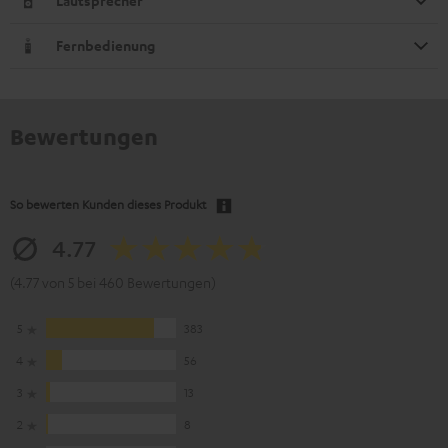
Lautsprecher
Fernbedienung
Bewertungen
So bewerten Kunden dieses Produkt
4.77
(4.77 von 5 bei 460 Bewertungen)
5
383
4
56
3
13
2
8