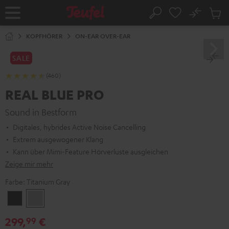
ZUM
NHALT
No
Abs
Startseite
Suche
RINGEN
Artike
im
KOPFHÖRER
ON-EAR OVER-EAR
Waren
SALE
(460)
REAL BLUE PRO
Sound in Bestform
Digitales, hybrides Active Noise Cancelling
Extrem ausgewogener Klang
Kann über Mimi-Feature Hörverluste ausgleichen
Zeige mir mehr
Farbe:
Titanium Gray
Night
Titanium
Black
Gray
299,
€
99