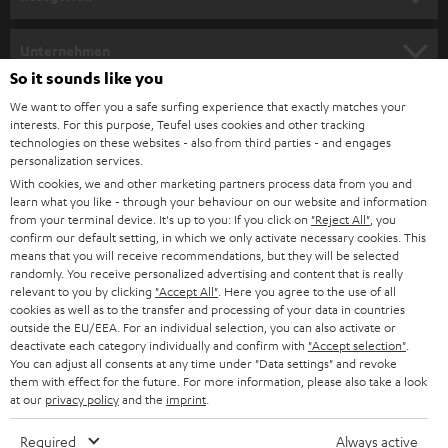
m
HEIMKINO
e
Unternehmen
l
So it sounds like you
HEIMKINO-KOMPLETTANLAGEN
SUPPORT
d
Teufel Onlineshops
We want to offer you a safe surfing experience that exactly matches your
interests. For this purpose, Teufel uses cookies and other tracking
SOUNDBARS
u
KARRIERE
technologies on these websites - also from third parties - and engages
DEUTSCHLAND
personalization services.
n
STEREO
With cookies, we and other marketing partners process data from you and
PRESSE & MARKETING
g
learn what you like - through your behaviour on our website and information
ÖSTERREICH
SMART HOME
from your terminal device. It's up to you: If you click on
"Reject All"
, you
GESCHÄFTSKUNDEN
confirm our default setting, in which we only activate necessary cookies. This
means that you will receive recommendations, but they will be selected
SCHWEIZ
BLUETOOTH-LAUTSPRECHER
PARTNERPROGRAMM
randomly. You receive personalized advertising and content that is really
relevant to you by clicking
"Accept All"
. Here you agree to the use of all
KOPFHÖRER
cookies as well as to the transfer and processing of your data in countries
NIEDERLANDE
BLOG
outside the EU/EEA. For an individual selection, you can also activate or
deactivate each category individually and confirm with
"Accept selection"
.
BLUETOOTH-KOPFHÖRER
NEWSLETTER
You can adjust all consents at any time under "Data settings" and revoke
BELGIEN
them with effect for the future. For more information, please also take a look
STEREOANLAGEN
at our
privacy policy
and the
imprint
.
STORES
FRANKREICH
LAUTSPRECHER
Required
Always active
DEINE VORTEILE BEI TEUFEL