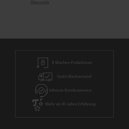
i
n
t
G
Übersicht
a
t
e
a
n
l
n
r
d
e
a
_
n
h
t
i
i
d
e
8 Wochen Probehören
d
Gratis Rückversand
e
n
Inhouse Kundenservice
Mehr als 45 Jahre Erfahrung