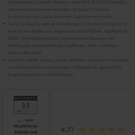
Hörverlusten, ShareMe-Funktion: zwei REAL BLUE PRO kabellos
mit einem Smartphone verbinden, Multipoint-Funktion:
Smartphone und Laptop mit einem Kopfhörer verbinden
Teufel Go App für weitere Einstellungen, Buttons und Joystick für
eine sichere Bedienung, anpassbare Sensorflächen, Kopfhörer ist
faltbar, Schnellladefunktion, Automatisches Pausieren der
Wiedergabe bei Abnahme des Kopfhörers, Aktiv- und Passiv-
Modus über Kabel
Leichter, stabiler Korpus, große, belüftete, tauschbare Ohrpolster
aus Memoryschaum mit geringem Auflagedruck, geeignet für
lange Hörsessions und Brillenträger
„… zum
Musikhören
4.77
daheim und