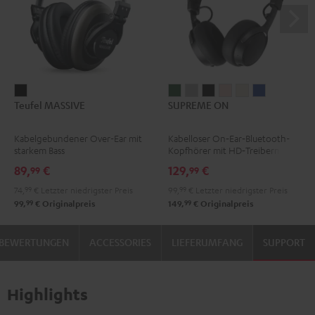
Teufel
SUPREME
SUPREME
SUPREME
SUPREME
SUPREME
SUPREME
Teufel MASSIVE
SUPREME ON
MASSIVE
ON
ON
ON
ON
ON
ON
Schwarz
Ivy
Moon
Night
Pale
Sand
Space
Kabelgebundener Over-Ear mit
Kabelloser On‑Ear‑Bluetooth-
Green
Gray
Black
Gold
White
Blue
starkem Bass
Kopfhörer mit HD‑Treibern
89,
€
129,
€
99
99
74,
99
€
Letzter niedrigster Preis
99,
99
€
Letzter niedrigster Preis
99
99
99,
€
Originalpreis
149,
€
Originalpreis
BEWERTUNGEN
ACCESSORIES
LIEFERUMFANG
SUPPORT
Highlights