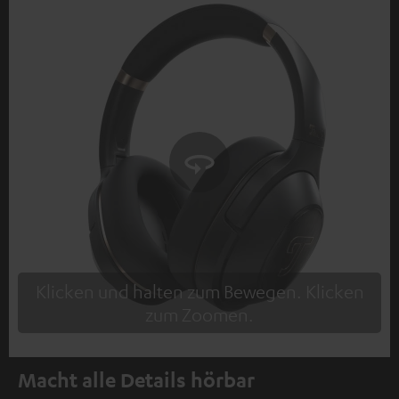
Klicken und halten zum Bewegen. Klicken
zum Zoomen.
Tap to zoom
Macht alle Details hörbar