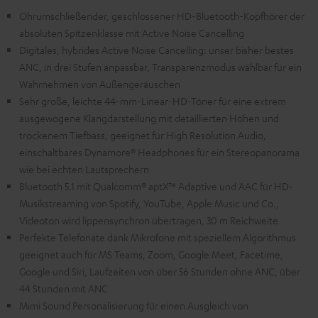
Ohrumschließender, geschlossener HD-Bluetooth-Kopfhörer der
absoluten Spitzenklasse mit Active Noise Cancelling
Digitales, hybrides Active Noise Cancelling: unser bisher bestes
ANC, in drei Stufen anpassbar, Transparenzmodus wählbar für ein
Wahrnehmen von Außengeräuschen
Sehr große, leichte 44-mm-Linear-HD-Töner für eine extrem
ausgewogene Klangdarstellung mit detaillierten Höhen und
trockenem Tiefbass, geeignet für High Resolution Audio,
einschaltbares Dynamore® Headphones für ein Stereopanorama
wie bei echten Lautsprechern
Bluetooth 5.1 mit Qualcomm® aptX™ Adaptive und AAC für HD-
Musikstreaming von Spotify, YouTube, Apple Music und Co.,
Videoton wird lippensynchron übertragen, 30 m Reichweite
Perfekte Telefonate dank Mikrofone mit speziellem Algorithmus
geeignet auch für MS Teams, Zoom, Google Meet, Facetime,
Google und Siri, Laufzeiten von über 56 Stunden ohne ANC, über
44 Stunden mit ANC
Mimi Sound Personalisierung für einen Ausgleich von