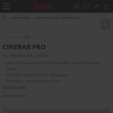
ZUM
NHALT
No
Abs
Startseite
Suche
RINGEN
Artike
im
SOUNDBARS
SOUNDBARS MIT SUBWOOFER
Waren
(248)
CINEBAR PRO
Für Filmfans das Größte
High-End Soundbar, 250-mm-Subwoofer, virtueller Surround
Sound
Bluetooth, Spotify Connect, 4K-Support
Acht Töner, sechs Endstufen, 35 qm
Zeige mir mehr
Farbe:
Schwarz