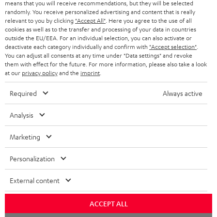
means that you will receive recommendations, but they will be selected
SCHWEIZ
BLUETOOTH-LAUTSPRECHER
PARTNERPROGRAMM
randomly. You receive personalized advertising and content that is really
relevant to you by clicking
"Accept All"
. Here you agree to the use of all
KOPFHÖRER
cookies as well as to the transfer and processing of your data in countries
NIEDERLANDE
BLOG
outside the EU/EEA. For an individual selection, you can also activate or
deactivate each category individually and confirm with
"Accept selection"
.
BLUETOOTH-KOPFHÖRER
NEWSLETTER
You can adjust all consents at any time under "Data settings" and revoke
BELGIEN
them with effect for the future. For more information, please also take a look
STEREOANLAGEN
at our
privacy policy
and the
imprint
.
STORES
FRANKREICH
LAUTSPRECHER
Required
Always active
DEINE VORTEILE BEI TEUFEL
POLEN
ULTIMA-SERIE
Analysis
TEUFEL STORY
Technische Änderungen, Tippfehler und Irrtum vorbehalten. Das auf unseren
IN-EAR-KOPFHÖRER
Marketing
SPANIEN
UNSER MANAGEMENT
Fotos abgebildete Zubehör ist nicht im Lieferumfang enthalten. Etwaige
Entsorgungsgebühren für Batterien sind im Preis inbegriffen.
FANSHOP
Personalization
NACHHALTIGKEIT
ITALIEN
©2026 Lautsprecher Teufel GmbH - All rights reserved.
NEUHEITEN
External content
UNSERE WERTE
USA
Impressum
AGB
Datenschutz
Daten-Einstellungen
EU Data Act
BARRIEREFREIHEIT
ACCEPT ALL
Vertrag widerrufen