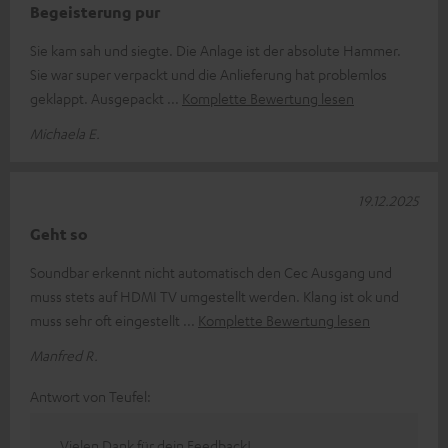
Begeisterung pur
Sie kam sah und siegte. Die Anlage ist der absolute Hammer.
Sie war super verpackt und die Anlieferung hat problemlos
geklappt. Ausgepackt
Komplette Bewertung lesen
Michaela E.
19.12.2025
Geht so
Soundbar erkennt nicht automatisch den Cec Ausgang und
muss stets auf HDMI TV umgestellt werden. Klang ist ok und
muss sehr oft eingestellt
Komplette Bewertung lesen
Manfred R.
Antwort von Teufel:
Vielen Dank für dein Feedback!