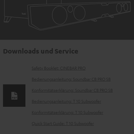
Downloads und Service
D
Safety Booklet: CINEBAR PRO
o
Bedienungsanleitung: Soundbar CB PRO SB
k
Konformitätserklärung: Soundbar CB PRO SB
u
Bedienungsanleitung: T 10 Subwoofer
m
e
Konformitätserklärung: T 10 Subwoofer
n
Quick Start Guide: T 10 Subwoofer
t