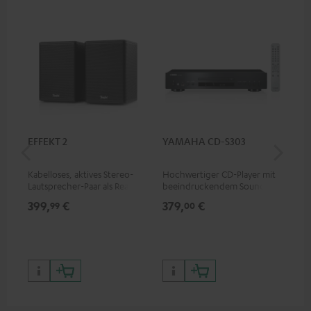
EFFEKT 2
YAMAHA CD-S303
Pan
DP
Kabelloses, aktives Stereo-
Hochwertiger CD-Player mit
Ult
Lautsprecher-Paar als Rear-
beeindruckendem Sound und
Dol
Speaker-Erweiterungsset für
wertiger Verarbeitung
Unt
399,
€
379,
€
17
99
00
geeignete Teufel Systeme
HDR
Bil
Kon