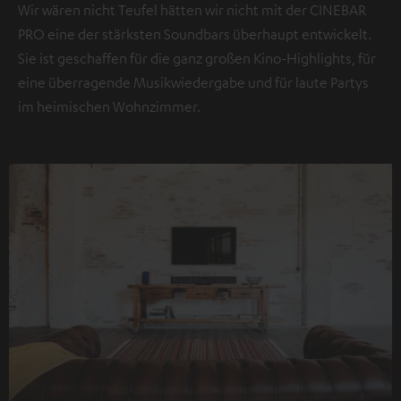
Wir wären nicht Teufel hätten wir nicht mit der CINEBAR
übermittelt werden.
Weitere Informationen sind in der
PRO eine der stärksten Soundbars überhaupt entwickelt.
Datenschutzerklärung unter I zu finden
.
Sie ist geschaffen für die ganz großen Kino-Highlights, für
eine überragende Musikwiedergabe und für laute Partys
im heimischen Wohnzimmer.