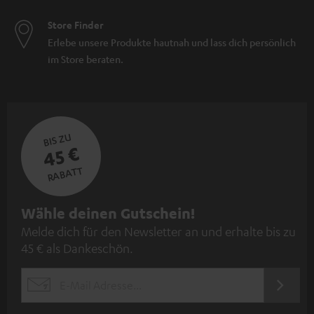
Store Finder
Erlebe unsere Produkte hautnah und lass dich persönlich
im Store beraten.
BIS ZU
45 €
RABATT
N
Wähle deinen Gutschein!
Melde dich für den Newsletter an und erhalte bis zu
e
45 € als Dankeschön.
w
s
JETZT
EMAIL
l
ANME
WIDGET