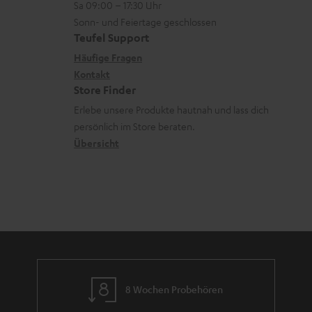
Sa 09:00 – 17:30 Uhr
L
e
t
n
Sonn- und Feiertage geschlossen
e
n
a
e
Teufel Support
x
k
n
Häufige Fragen
i
Kontakt
t
z
Store Finder
k
d
u
Erlebe unsere Produkte hautnah und lass dich
o
a
r
persönlich im Store beraten.
n
t
G
Übersicht
e
a
n
r
a
n
t
i
e
8 Wochen Probehören