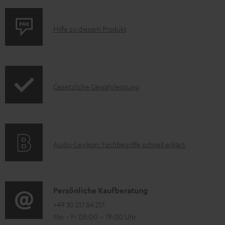
e
z
P
Hilfe zu diesem Produkt
u
r
m
o
H
d
e
I
Gesetzliche Gewährleistung
u
r
n
k
u
f
t
n
o
F
A
t
Audio-Lexikon: Fachbegriffe schnell erklärt
r
A
u
e
m
Q
d
r
a
s
i
l
K
Persönliche Kaufberatung
t
o
a
o
+49 30 217 84 217
i
Mo – Fr 08:00 – 19:00 Uhr
-
d
n
o