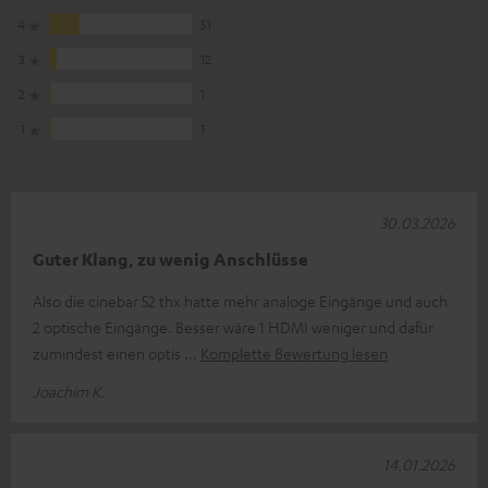
4
51
3
12
2
1
1
1
30.03.2026
Guter Klang, zu wenig Anschlüsse
Also die cinebar 52 thx hatte mehr analoge Eingänge und auch
2 optische Eingänge. Besser wäre 1 HDMI weniger und dafür
zumindest einen optis
Komplette Bewertung lesen
Joachim K.
14.01.2026