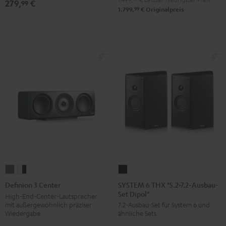
279,
€
99
/
99
1.799,
€
Originalpreis
Schwarz
SYSTEM
Definion
Definion
6
3
3
SYSTEM 6 THX "5.2>7.2-Ausbau-
Definion 3 Center
Set Dipol"
THX
Center
Center
High-End-Center-Lautsprecher
mit außergewöhnlich präziser
7.2-Ausbau-Set für System 6 und
"5.2>7.2-
Anthrazit
Weiß
Wiedergabe
ähnliche Sets
Ausbau-
/