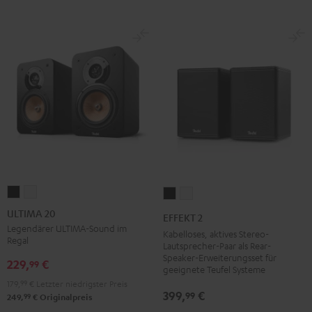
ULTIMA
ULTIMA
EFFEKT
EFFEKT
20
20
2
2
ULTIMA 20
EFFEKT 2
Schwarz
Weiß
Schwarz
Weiß
Legendärer ULTIMA-Sound im
Kabelloses, aktives Stereo-
Regal
Lautsprecher-Paar als Rear-
Speaker-Erweiterungsset für
229,
€
99
geeignete Teufel Systeme
179,
99
€
Letzter niedrigster Preis
399,
€
99
99
249,
€
Originalpreis