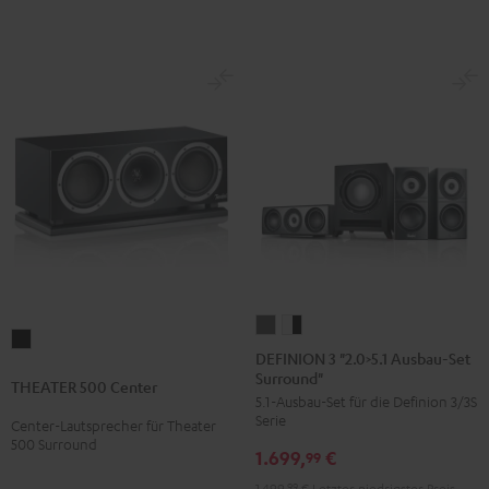
DEFINION
DEFINION
THEATER
3
3
DEFINION 3 "2.0>5.1 Ausbau-Set
500
Surround"
"2.0>5.1
"2.0>5.1
THEATER 500 Center
Center
5.1-Ausbau-Set für die Definion 3/3S
Ausbau-
Ausbau-
Schwarz
Serie
Center-Lautsprecher für Theater
Set
Set
500 Surround
1.699,
€
Surround"
Surround"
99
Anthrazit
Weiß
1.499,
99
€
Letzter niedrigster Preis