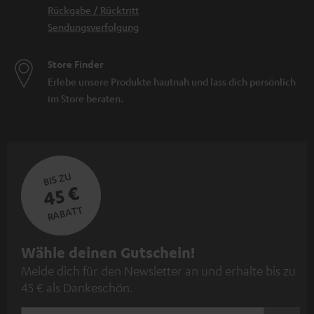
Rückgabe / Rücktritt
Sendungsverfolgung
Store Finder
Erlebe unsere Produkte hautnah und lass dich persönlich
im Store beraten.
BIS ZU
45 €
RABATT
N
Wähle deinen Gutschein!
Melde dich für den Newsletter an und erhalte bis zu
e
45 € als Dankeschön.
w