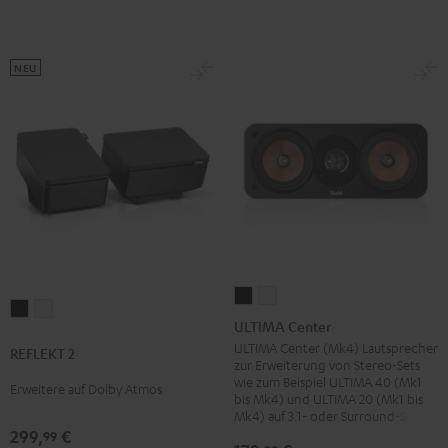
NEU
ULTIMA
ULTIMA
REFLEKT
REFLEKT
Center
Center
ULTIMA Center
2
2
Schwarz
Weiß
ULTIMA Center (Mk4) Lautsprecher
REFLEKT 2
Schwarz
Weiß
zur Erweiterung von Stereo-Sets
wie zum Beispiel ULTIMA 40 (Mk1
Erweitere auf Dolby Atmos
bis Mk4) und ULTIMA 20 (Mk1 bis
Mk4) auf 3.1- oder Surround-Sets
299,
€
99