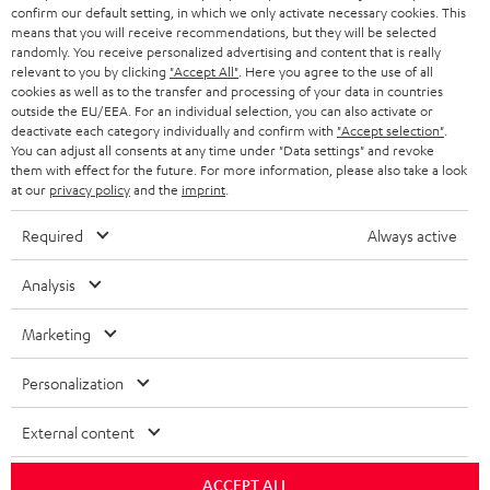
g
confirm our default setting, in which we only activate necessary cookies. This
ÖSTERREICH
SMART HOME
means that you will receive recommendations, but they will be selected
GESCHÄFTSKUNDEN
randomly. You receive personalized advertising and content that is really
relevant to you by clicking
"Accept All"
. Here you agree to the use of all
SCHWEIZ
BLUETOOTH-LAUTSPRECHER
PARTNERPROGRAMM
cookies as well as to the transfer and processing of your data in countries
outside the EU/EEA. For an individual selection, you can also activate or
KOPFHÖRER
deactivate each category individually and confirm with
"Accept selection"
.
NIEDERLANDE
BLOG
You can adjust all consents at any time under "Data settings" and revoke
them with effect for the future. For more information, please also take a look
BLUETOOTH-KOPFHÖRER
NEWSLETTER
at our
privacy policy
and the
imprint
.
BELGIEN
STEREOANLAGEN
STORES
Required
Always active
FRANKREICH
LAUTSPRECHER
DEINE VORTEILE BEI TEUFEL
Analysis
POLEN
ULTIMA-SERIE
TEUFEL STORY
Marketing
Technische Änderungen, Tippfehler und Irrtum vorbehalten. Das auf unseren
IN-EAR-KOPFHÖRER
SPANIEN
UNSER MANAGEMENT
Fotos abgebildete Zubehör ist nicht im Lieferumfang enthalten. Etwaige
Personalization
Entsorgungsgebühren für Batterien sind im Preis inbegriffen.
FANSHOP
NACHHALTIGKEIT
External content
ITALIEN
©2026 Lautsprecher Teufel GmbH - All rights reserved.
NEUHEITEN
UNSERE WERTE
ACCEPT ALL