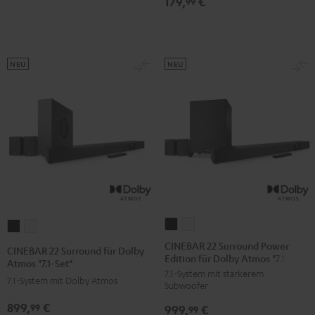
179,
€
99
NEU
NEU
CINEBAR
CINEBAR
CINEBAR
CINEBAR
22
22
22
22
CINEBAR 22 Surround Power
CINEBAR 22 Surround für Dolby
Edition für Dolby Atmos "7.1-Set"
Surround
Surround
Surround
Surround
Atmos "7.1-Set"
7.1-System mit stärkerem
Power
Power
für
für
7.1-System mit Dolby Atmos
Subwoofer
Edition
Edition
Dolby
Dolby
899,
€
99
999,
€
für
für
99
Atmos
Atmos