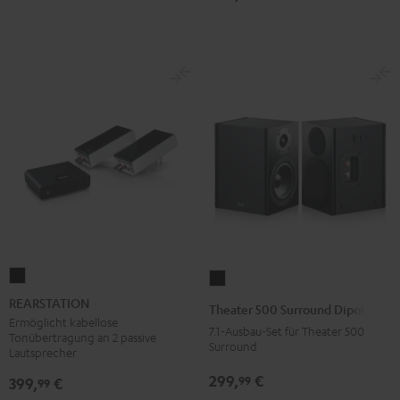
Dolby
Dolby
"7.1-
"7.1-
Atmos
Atmos
Set"
Set"
"7.1-
"7.1-
Schwarz
Weiß
Set"
Set"
Schwarz
Weiß
REARSTATION
Theater
Schwarz
500
REARSTATION
Theater 500 Surround Dipole
Surround
Ermöglicht kabellose
7.1-Ausbau-Set für Theater 500
Tonübertragung an 2 passive
Dipole
Surround
Lautsprecher
Schwarz
299,
€
99
399,
€
99