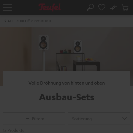
ZUM
NHALT
No
Abs
Startseite
Suche
RINGEN
Artike
im
ALLE ZUBEHÖR PRODUKTE
Waren
Volle Dröhnung von hinten und oben
Ausbau-Sets
Filtern
15 Produkte