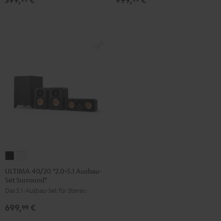
Direkt"
Schwarz
Schwarz
ULTIMA
ULTIMA
40/20
40/20
ULTIMA 40/20 "2.0>5.1 Ausbau-
Set Surround"
"2.0>5.1
"2.0>5.1
Das 5.1-Ausbau-Set für Stereo-Sets
Ausbau-
Ausbau-
Set
Set
699,
€
99
Surround"
Surround"