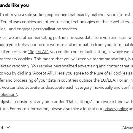
ounds like you
o offer you a safe surfing experience that exactly matches your interests.
Teufel uses cookies and other tracking technologies on these websites - 
ties - and engages personalization services.
kies, we and other marketing partners process data from you and learn w
rough your behaviour on our website and information from your terminal de
: If you click on
"Reject All"
, you confirm our default setting, in which we o
 necessary cookies. This means that you will receive recommendations, bu
elected randomly. You receive personalized advertising and content that is 
to you by clicking
"Accept All"
. Here you agree to the use of all cookies as 
fer and processing of your data in countries outside the EU/EEA. For an in
, you can also activate or deactivate each category individually and confi
selection"
.
djust all consents at any time under "Data settings" and revoke them with
uture. For more information, please also take a look at our
privacy policy
an
ed
Alway