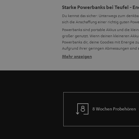
Starke Powerbanks bei Teufel - E
Du kennst das sicher: Unterwegs zum denkbar
sich die Anschaffung einer richtig guten Powe
Powerbanks sind portable Akkus und die klei
großer
genutzt. Wenn deinen kleineren Akku
Powerbanks dir, deine Goodies mit Energie z
Aufgrund ihrer geringen Abmessungen sind sie
Mehr anzeigen
Was ist eine Powerbank?
portabler Lautsprecher
Kopfhörer
USB-Lautsp
Was muss ich beim Kauf einer Po
Sicheres Aufladen ist das A & O. Powerbanks 
unbedingt auf die Qualitätsunterschiede. Der
China können deine Geräte beschädigen. Über
Achte von daher stets darauf, die technische
8 Wochen Probehören
Wann brauche ich eine Powerbank
Besonders empfehlenswert sind Powerbanks, we
Gesprächsstunden und sorgen, wenn sie mit U
stets im Blick. Der Ladevorgang selbst ist d