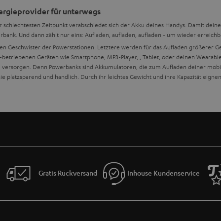
nergieprovider für unterwegs
 schlechtesten Zeitpunkt verabschiedet sich der Akku deines Handys. Damit deine 
rbank. Und dann zählt nur eins: Aufladen, aufladen, aufladen - um wieder erreichba
nen Geschwister der Powerstationen. Letztere werden für das Aufladen größerer G
-betriebenen Geräten wie Smartphone, MP3-Player,
, Tablet,
oder deinen Wearables
u versorgen. Denn Powerbanks sind Akkumulatoren, die zum Aufladen deiner mobile
 platzsparend und handlich. Durch ihr leichtes Gewicht und ihre Kapazität eignen 
recher
werbank beachten?
werden viele angeboten. Oft finden sich darunter minderwertige Akkus. Um den be
 günstigste Preis sollte nicht das Kriterium zur Kaufentscheidung sein. Denn insb
spannung mag dein Handy gar nicht. Leider sind auch manche Siegel wie beispiels
n Daten zu vergleichen und investiere lieber ein paar Euro mehr für eine zuverläs
Gratis Rückversand
Inhouse Kundenservice
?
nn du auf Reisen bist oder einen Wochenendausflug planst. Als Ladegerät mit pass
SB Type-C PD und Quick Charge ausgestattet sind, für superschnelles Aufladen. 
abei Netz- und Orts-unabhängig. Kabelloses Laden ist dank neuster Technologie ebe