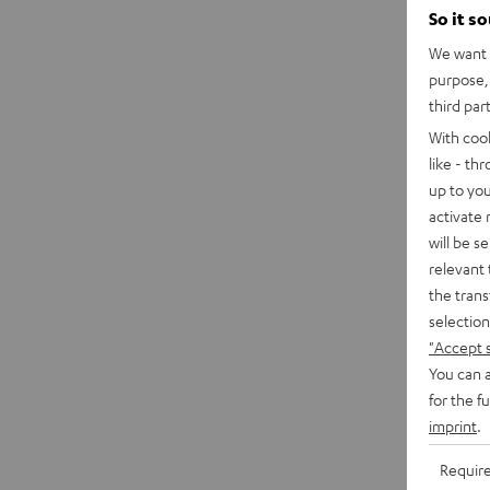
So it s
We want t
purpose, 
third par
With coo
like - th
up to you
activate
will be s
relevant 
the trans
selection
"Accept 
You can a
for the f
imprint
.
Requir