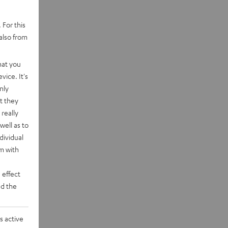
 For this
also from
hat you
vice. It's
nly
t they
really
well as to
dividual
rm with
 effect
d the
s active