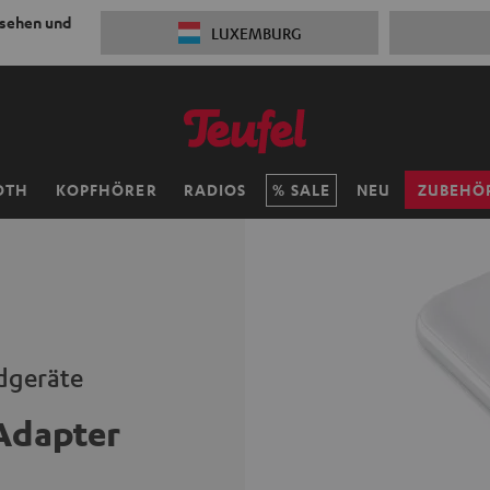
 sehen und
LUXEMBURG
OTH
KOPFHÖRER
RADIOS
SALE
NEU
ZUBEHÖ
dgeräte
Adapter