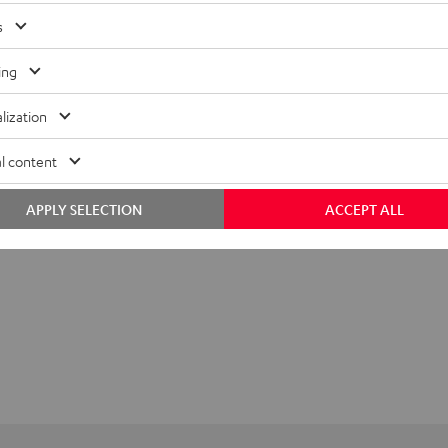
s
ing
lization
l content
APPLY SELECTION
ACCEPT ALL