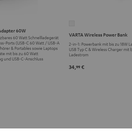
VARTA
Adapter 60W
Wireless
VARTA Wireless Power Bank
tzbares 60 Watt Schnellladegerät
Power
uss-Ports (USB-C 60 Watt / USB-A
2-in-1: Powerbank mit bis zu 18W L
Bank
pfhörer & Portables sowie Laptops
USB Typ C & Wireless Charger mit 
Weiß
te mit bis zu 60 Watt
Ladestrom
ng und USB-C-Anschluss
34,
€
99