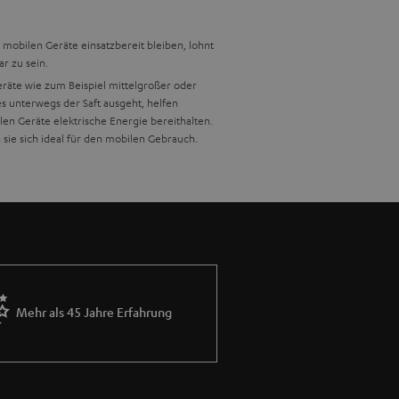
mobilen Geräte einsatzbereit bleiben, lohnt
r zu sein.
eräte wie zum Beispiel mittelgroßer oder
 unterwegs der Saft ausgeht, helfen
n Geräte elektrische Energie bereithalten.
sie sich ideal für den mobilen Gebrauch.
sten externen Akku für dich zu finden, achte
esondere Billig- oder No-Name-Produkte aus
weise das CE-Zeichen oft nur aufgeklebt.
sige Powerbank eines Markenherstellers.
Mehr als 45 Jahre Erfahrung
ender Kapazität sichern sie dir zusätzliche
Dank LED Ladeanzeige hast du den Ladezyklus
nfalls möglich: Komfortabler können Akkus