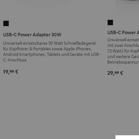
USB-
USB-
C
C
USB-C Power 
USB-C Power Adapter 30W
Power
Power
Universell einse
Universell einsetzbares 30 Watt Schnellladegerät
mit zwei Anschl
Adapter
Adapter
für Kopfhörer & Portables sowie Apple iPhones,
7,5 Watt) für Ko
60W
30W
Android Smartphones, Tablets und Geräte mit USB-
und weitere Gerä
C-Anschluss
Schwarz
Schwarz
Betriebsspannu
19,
€
99
29,
€
99