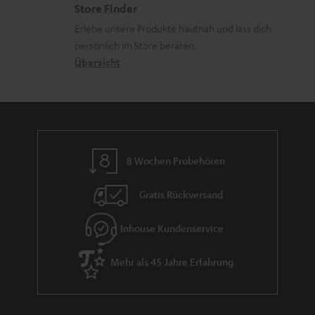
Store Finder
k
d
u
Erlebe unsere Produkte hautnah und lass dich
o
a
r
persönlich im Store beraten.
n
t
G
Übersicht
e
a
n
r
a
n
8 Wochen Probehören
t
i
Gratis Rückversand
e
Inhouse Kundenservice
Mehr als 45 Jahre Erfahrung