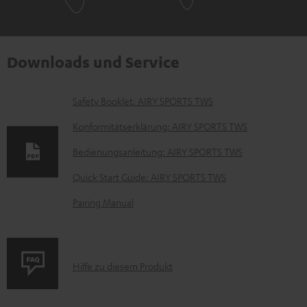
Downloads und Service
D
Safety Booklet: AIRY SPORTS TWS
o
Konformitätserklärung: AIRY SPORTS TWS
k
Bedienungsanleitung: AIRY SPORTS TWS
u
Quick Start Guide: AIRY SPORTS TWS
m
e
Pairing Manual
n
t
e
P
Hilfe zu diesem Produkt
z
r