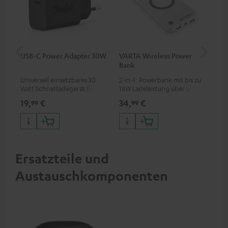
USB-C Power Adapter 30W
VARTA Wireless Power
Fe
Bank
Sy
Universell einsetzbares 30
2-in-1: Powerbank mit bis zu
Hoc
Watt Schnellladegerät für
18W Ladeleistung über USB
Sen
Kopfhörer & Portables sowie
Typ C & Wireless Charger mit
pas
19,
€
34,
€
49
99
99
Apple iPhones, Android
bis zu 10W Ladestrom
Blu
Smartphones, Tablets und
Kom
Geräte mit USB-C-Anschluss
So
Ersatzteile und
Austauschkomponenten