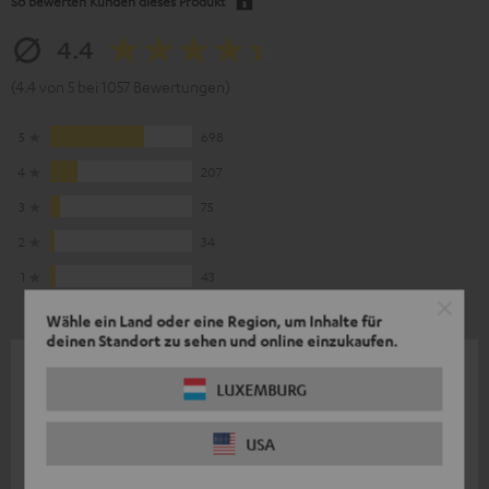
So bewerten Kunden dieses Produkt
4.4
(4.4 von 5 bei 1057 Bewertungen)
5
698
4
207
3
75
2
34
1
43
Wähle ein Land oder eine Region, um Inhalte für
deinen Standort zu sehen und online einzukaufen.
17.07.2026
LUXEMBURG
Top Qualität
USA
Wie von Teufel gewohnt, Qualität auf höchstem Niveau.
Mariusz S.