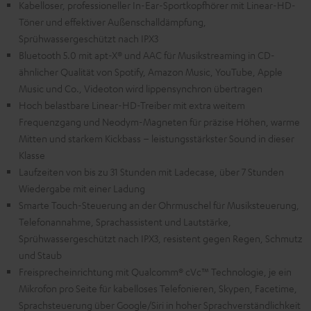
Kabelloser, professioneller In-Ear-Sportkopfhörer mit Linear-HD-
Töner und effektiver Außenschalldämpfung,
Sprühwassergeschützt nach IPX3
Bluetooth 5.0 mit apt-X® und AAC für Musikstreaming in CD-
ähnlicher Qualität von Spotify, Amazon Music, YouTube, Apple
Music und Co., Videoton wird lippensynchron übertragen
Hoch belastbare Linear-HD-Treiber mit extra weitem
Frequenzgang und Neodym-Magneten für präzise Höhen, warme
Mitten und starkem Kickbass – leistungsstärkster Sound in dieser
Klasse
Laufzeiten von bis zu 31 Stunden mit Ladecase, über 7 Stunden
Wiedergabe mit einer Ladung
Smarte Touch-Steuerung an der Ohrmuschel für Musiksteuerung,
Telefonannahme, Sprachassistent und Lautstärke,
Sprühwassergeschützt nach IPX3, resistent gegen Regen, Schmutz
und Staub
Freisprecheinrichtung mit Qualcomm® cVc™ Technologie, je ein
Mikrofon pro Seite für kabelloses Telefonieren, Skypen, Facetime,
Sprachsteuerung über Google/Siri in hoher Sprachverständlichkeit