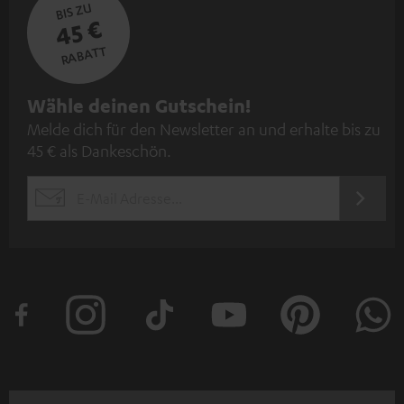
BIS ZU
45 €
RABATT
N
Wähle deinen Gutschein!
Melde dich für den Newsletter an und erhalte bis zu
e
45 € als Dankeschön.
w
s
JETZT
EMAIL
l
ANME
WIDGET
e
t
t
e
r
a
n