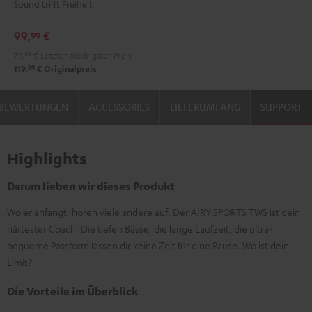
Sound trifft Freiheit
Moon
Night
Gray
Black
99,
€
99
79,
99
€
Letzter niedrigster Preis
99
119,
€
Originalpreis
BEWERTUNGEN
ACCESSORIES
LIEFERUMFANG
SUPPORT
Highlights
Darum lieben wir dieses Produkt
Wo er anfängt, hören viele andere auf. Der AIRY SPORTS TWS ist dein
härtester Coach. Die tiefen Bässe, die lange Laufzeit, die ultra-
bequeme Passform lassen dir keine Zeit für eine Pause. Wo ist dein
Limit?
Die Vorteile im Überblick