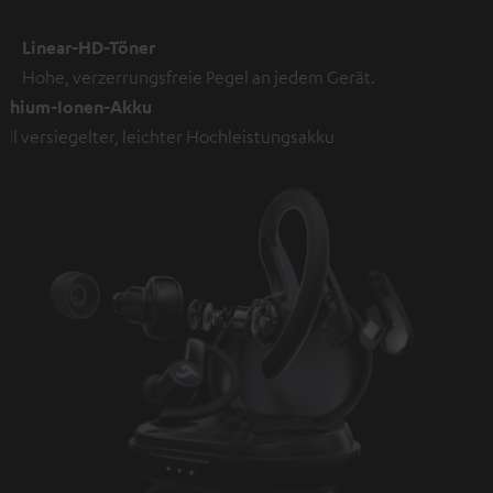
Linear-HD-Töner
Hohe, verzerrungsfreie Pegel an jedem Gerät.
ithium-Ionen-Akku
oll versiegelter, leichter Hochleistungsakku