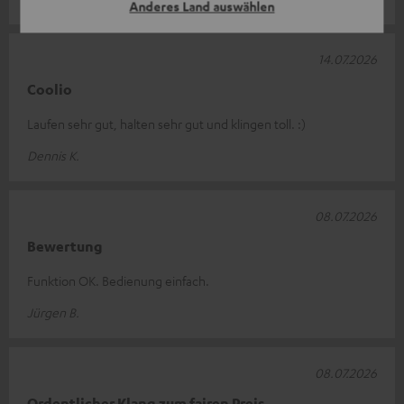
Anderes Land auswählen
14.07.2026
Coolio
Laufen sehr gut, halten sehr gut und klingen toll. :)
Dennis K.
08.07.2026
Bewertung
Funktion OK. Bedienung einfach.
Jürgen B.
08.07.2026
Ordentlicher Klang zum fairen Preis