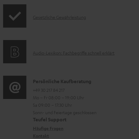
u
o
m
d
I
Gesetzliche Gewährleistung
H
u
n
e
k
f
r
t
o
u
F
A
Audio-Lexikon: Fachbegriffe schnell erklärt
r
n
A
u
m
t
Q
d
a
e
s
i
K
Persönliche Kaufberatung
t
r
o
o
+49 30 217 84 217
i
l
Mo – Fr 08:00 – 19:00 Uhr
-
n
o
a
Sa 09:00 – 17:30 Uhr
L
t
n
d
Sonn- und Feiertage geschlossen
e
a
e
Teufel Support
e
x
k
n
Häufige Fragen
n
i
Kontakt
t
z