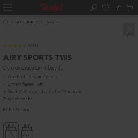
ZUM
NHALT
No
Abs
Startseite
Suche
RINGEN
Artike
im
KOPFHÖRER
IN-EAR
Waren
(1058)
AIRY SPORTS TWS
Dein einziges Limit bist du.
Weiche, biegsame Ohrbügel
Extrem fester Halt
Bis zu 31 Stunden Spielzeit mit Ladecase
Zeige mir mehr
Farbe:
Schwarz