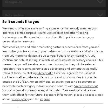
Kategorien
m
HEIMKINO
e
Unternehmen
l
So it sounds like you
HEIMKINO-KOMPLETTANLAGEN
SUPPORT
d
Teufel Onlineshops
We want to offer you a safe surfing experience that exactly matches your
interests. For this purpose, Teufel uses cookies and other tracking
SOUNDBARS
u
KARRIERE
technologies on these websites - also from third parties - and engages
DEUTSCHLAND
personalization services.
n
STEREO
With cookies, we and other marketing partners process data from you and
PRESSE & MARKETING
g
learn what you like - through your behaviour on our website and information
ÖSTERREICH
SMART HOME
from your terminal device. It's up to you: If you click on
"Reject All"
, you
GESCHÄFTSKUNDEN
confirm our default setting, in which we only activate necessary cookies. This
means that you will receive recommendations, but they will be selected
SCHWEIZ
BLUETOOTH-LAUTSPRECHER
PARTNERPROGRAMM
randomly. You receive personalized advertising and content that is really
relevant to you by clicking
"Accept All"
. Here you agree to the use of all
KOPFHÖRER
cookies as well as to the transfer and processing of your data in countries
NIEDERLANDE
BLOG
outside the EU/EEA. For an individual selection, you can also activate or
deactivate each category individually and confirm with
"Accept selection"
.
BLUETOOTH-KOPFHÖRER
NEWSLETTER
You can adjust all consents at any time under "Data settings" and revoke
BELGIEN
them with effect for the future. For more information, please also take a look
STEREOANLAGEN
at our
privacy policy
and the
imprint
.
STORES
FRANKREICH