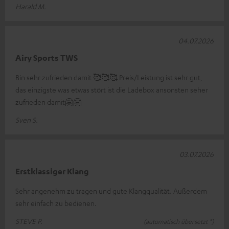
Harald M.
04.07.2026
Airy Sports TWS
Bin sehr zufrieden damit 🥰🥰🥰 Preis/Leistung ist sehr gut,
das einzigste was etwas stört ist die Ladebox ansonsten seher
zufrieden damit🤗🤗
Sven S.
03.07.2026
Erstklassiger Klang
Sehr angenehm zu tragen und gute Klangqualität. Außerdem
sehr einfach zu bedienen.
STEVE P.
(automatisch übersetzt *)