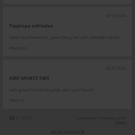
03.07.2026
Tipptopp zufrieden
Sitzen bombensicher, guter Klang, bin sehr zufrieden damit!
Martina G.
02.07.2026
AIRY SPORTS TWS
Sehr gutes Produkt bis jetzt, sehr guter Sound
Mario H.
*
10
/ 1057
automatisiert übersetzt durch
DeepL
MEHR ANZEIGEN