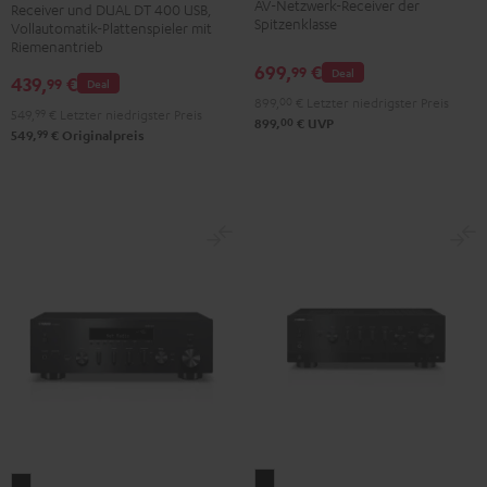
Schwarz
AV-Netzwerk-Receiver der
Receiver und DUAL DT 400 USB,
Dual
Spitzenklasse
Vollautomatik-Plattenspieler mit
DT
Riemenantrieb
699,
€
400
99
Deal
439,
€
99
Deal
USB
899,
00
€
Letzter niedrigster Preis
549,
99
€
Letzter niedrigster Preis
Schwarz
00
899,
€
UVP
99
549,
€
Originalpreis
Yamaha
Yamaha