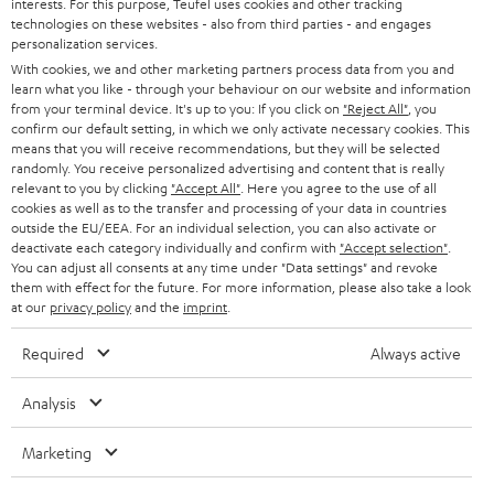
interests. For this purpose, Teufel uses cookies and other tracking
t
technologies on these websites - also from third parties - and engages
personalization services.
t
With cookies, we and other marketing partners process data from you and
e
learn what you like - through your behaviour on our website and information
from your terminal device. It's up to you: If you click on
"Reject All"
, you
r
confirm our default setting, in which we only activate necessary cookies. This
means that you will receive recommendations, but they will be selected
a
randomly. You receive personalized advertising and content that is really
n
relevant to you by clicking
"Accept All"
. Here you agree to the use of all
Kategorien
cookies as well as to the transfer and processing of your data in countries
m
outside the EU/EEA. For an individual selection, you can also activate or
deactivate each category individually and confirm with
"Accept selection"
.
HEIMKINO
e
Unternehmen
You can adjust all consents at any time under "Data settings" and revoke
l
them with effect for the future. For more information, please also take a look
HEIMKINO-KOMPLETTANLAGEN
at our
privacy policy
and the
imprint
.
SUPPORT
d
Teufel Onlineshops
SOUNDBARS
u
Required
Always active
KARRIERE
DEUTSCHLAND
n
STEREO
Analysis
PRESSE & MARKETING
g
ÖSTERREICH
SMART HOME
Marketing
GESCHÄFTSKUNDEN
SCHWEIZ
BLUETOOTH-LAUTSPRECHER