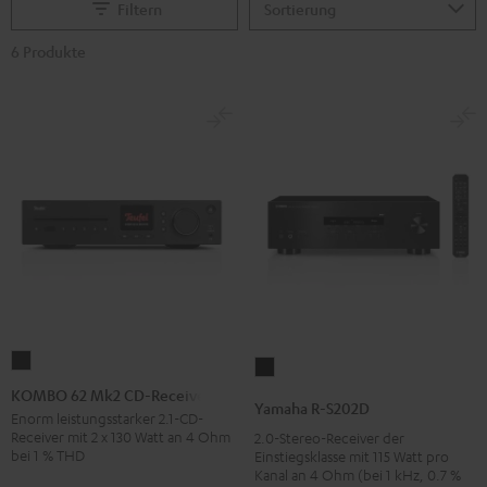
Filtern
6 Produkte
KOMBO
Yamaha
62
KOMBO 62 Mk2 CD-Receiver
R-
Yamaha R-S202D
Mk2
Enorm leistungsstarker 2.1-CD-
S202D
Receiver mit 2 x 130 Watt an 4 Ohm
2.0-Stereo-Receiver der
CD-
Schwarz
bei 1 % THD
Einstiegsklasse mit 115 Watt pro
Receiver
Kanal an 4 Ohm (bei 1 kHz, 0.7 %