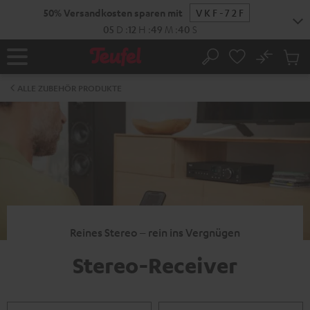
ZUM
50% Versandkosten sparen mit
VKF-72F
NHALT
RINGEN
05
D
:
12
H
:
49
M
:
40
S
No
Abs
Startseite
Suche
Artike
im
ALLE ZUBEHÖR PRODUKTE
Waren
Reines Stereo – rein ins Vergnügen
Stereo-Receiver