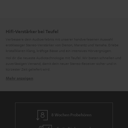
Hifi-Verstärker bei Teufel
Verbessere dein Audioerlebnis mit unserer handverlesenen Auswahl
erstklassiger Stereo-Verstärker von Denon, Marantz und Yamaha. Erlebe
kristallklaren Klang, kräftige Bässe und ein intensives Hörvergnügen.
Hol dir die neueste Audiotechnologie mit Teufel. Wir bieten schnellen und
zuverlässigen Versand, damit dein neuer Stereo-Receiver sicher und in
kürzester Zeit geliefert wird.
Mehr anzeigen
Tauche ein in überragende Klangqualität
Verabschiede dich von mittelmäßigem Klang und tauche ein in eine Welt
des überragenden Sounds. Stereo-Receiver sind so konzipiert, dass deine
Musik mit unvergleichlicher Klarheit und Präzision zum Leben erweckt
wird. Filme und Spiele klingen dank hochperformanter Endstufen
dynamisch und lassen dich komplett ins Geschehen eintauchen. In
8 Wochen Probehören
Verbindung mit unseren
3-Wege-Lautsprechern
erwacht deine geliebte
Vinyl-Sammlung zu neuem Leben und solltest du überwältigt sein von der