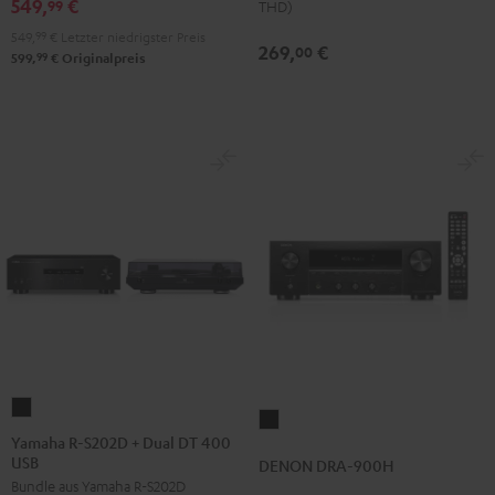
549,
€
99
Night
THD)
Black
549,
99
€
Letzter niedrigster Preis
269,
€
00
99
599,
€
Originalpreis
Yamaha
DENON
R-
Yamaha R-S202D + Dual DT 400
DRA-
USB
S202D
DENON DRA-900H
900H
Bundle aus Yamaha R-S202D
+