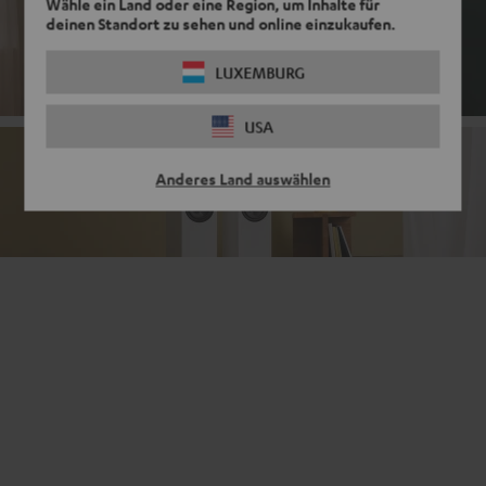
Wähle ein Land oder eine Region, um Inhalte für
deinen Standort zu sehen und online einzukaufen.
Aktivlautsprecher
LUXEMBURG
USA
Anderes Land auswählen
Passivlautsprecher