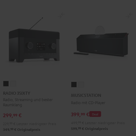
RADIO
RADIO
MUSICSTATION
MUSICSTATION
3SIXTY
3SIXTY
Schwarz
Weiß
RADIO 3SIXTY
MUSICSTATION
Schwarz
Weiß
Radio, Streaming und bester
Radio mit CD-Player
Raumklang
399,
€
99
299,
€
Deal
99
499,
99
€
Letzter niedrigster Preis
229,
99
€
Letzter niedrigster Preis
99
599,
€
Originalpreis
99
349,
€
Originalpreis