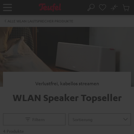
ZUM
NHALT
No
Abs
Startseite
Suche
RINGEN
Artike
im
ALLE WLAN LAUTSPRECHER PRODUKTE
Waren
Verlustfrei, kabellos streamen
WLAN Speaker Topseller
Filtern
4 Produkte