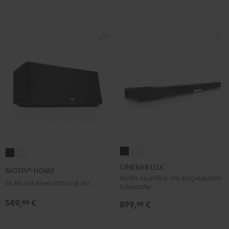
CINEBAR
CINEBAR
MOTIV®
MOTIV®
LUX
LUX
HOME
HOME
CINEBAR LUX
MOTIV® HOME
Schwarz
Weiß
Schwarz
Weiß
WLAN-Soundbar mit eingebautem
WLAN mit Bluetooth und Akku
Subwoofer
549,
€
99
899,
€
99