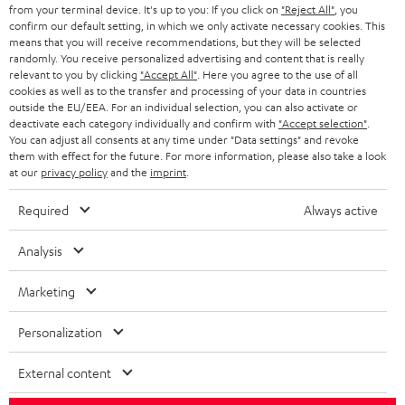
from your terminal device. It's up to you: If you click on
"Reject All"
, you
s
confirm our default setting, in which we only activate necessary cookies. This
JETZT
EMAIL
means that you will receive recommendations, but they will be selected
l
ANME
randomly. You receive personalized advertising and content that is really
WIDGET
e
relevant to you by clicking
"Accept All"
. Here you agree to the use of all
cookies as well as to the transfer and processing of your data in countries
t
outside the EU/EEA. For an individual selection, you can also activate or
deactivate each category individually and confirm with
"Accept selection"
.
t
You can adjust all consents at any time under "Data settings" and revoke
e
them with effect for the future. For more information, please also take a look
at our
privacy policy
and the
imprint
.
r
a
Required
Always active
n
Kategorien
Analysis
m
HEIMKINO
e
Marketing
Unternehmen
l
HEIMKINO-KOMPLETTANLAGEN
Personalization
SUPPORT
d
Teufel Onlineshops
SOUNDBARS
u
External content
KARRIERE
DEUTSCHLAND
n