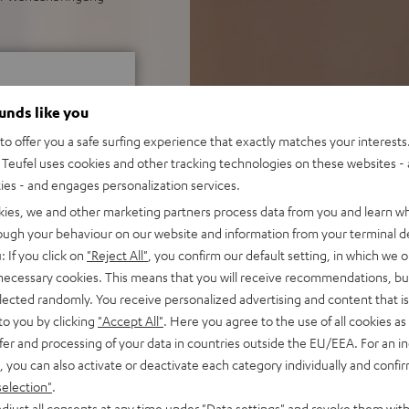
ounds like you
o offer you a safe surfing experience that exactly matches your interests.
Teufel uses cookies and other tracking technologies on these websites - 
ties - and engages personalization services.
ei 556 Bewertungen)
kies, we and other marketing partners process data from you and learn w
rough your behaviour on our website and information from your terminal de
: If you click on
"Reject All"
, you confirm our default setting, in which we o
 necessary cookies. This means that you will receive recommendations, bu
elected randomly. You receive personalized advertising and content that is 
WERTUNGEN
to you by clicking
"Accept All"
. Here you agree to the use of all cookies as 
fer and processing of your data in countries outside the EU/EEA. For an in
, you can also activate or deactivate each category individually and confi
selection"
.
djust all consents at any time under "Data settings" and revoke them with