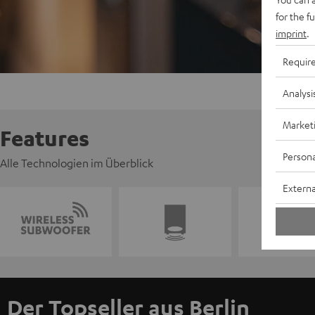
for the f
imprint
.
Requir
Analysi
Market
Features
Persona
Alle Technologien im Überblick
Externa
Der Topseller aus Berlin