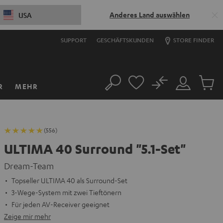
Anderes Land auswählen
USA
SUPPORT
GESCHÄFTSKUNDEN
STORE FINDER
No
R
MEHR
Suche
Mein
Artikel
Konto
im
Warenk
(556)
ULTIMA 40 Surround "5.1-Set"
Dream-Team
Topseller ULTIMA 40 als Surround-Set
3-Wege-System mit zwei Tieftönern
Für jeden AV-Receiver geeignet
Zeige mir mehr