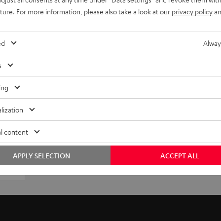
uture. For more information, please also take a look at our
privacy policy
an
ed
Alway
s
ing
lization
l content
APPLY SELECTION
ACCEPT ALL