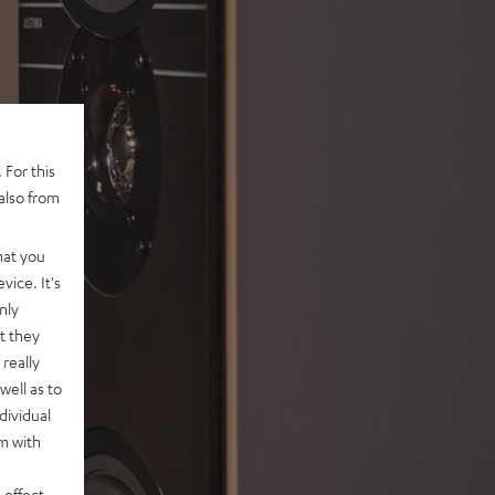
 For this
also from
hat you
vice. It's
nly
t they
really
well as to
dividual
rm with
 effect