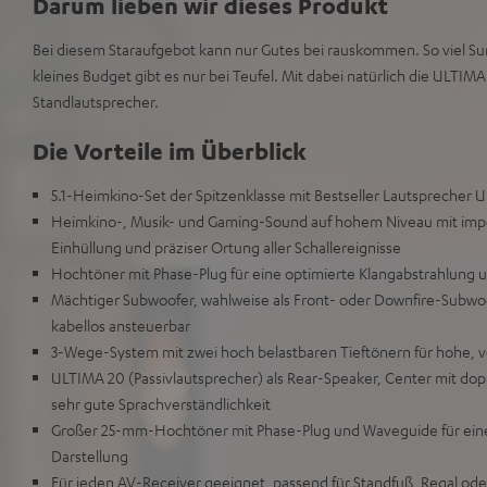
Darum lieben wir dieses Produkt
Bei diesem Staraufgebot kann nur Gutes bei rauskommen. So viel Su
kleines Budget gibt es nur bei Teufel. Mit dabei natürlich die ULTIMA
Standlautsprecher.
Die Vorteile im Überblick
5.1-Heimkino-Set der Spitzenklasse mit Bestseller Lautsprecher
Heimkino-, Musik- und Gaming-Sound auf hohem Niveau mit impo
Einhüllung und präziser Ortung aller Schallereignisse
Hochtöner mit Phase-Plug für eine optimierte Klangabstrahlun
Mächtiger Subwoofer, wahlweise als Front- oder Downfire-Subwo
kabellos ansteuerbar
3-Wege-System mit zwei hoch belastbaren Tieftönern für hohe, v
ULTIMA 20 (Passivlautsprecher) als Rear-Speaker, Center mit dop
sehr gute Sprachverständlichkeit
Großer 25-mm-Hochtöner mit Phase-Plug und Waveguide für eine d
Darstellung
Für jeden AV-Receiver geeignet, passend für Standfuß, Regal o