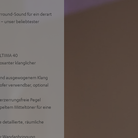
rround-Sound für ein derart
 – unser beliebtester
 ULTIMA 40
santer klanglicher
g und ausgewogenem Klang
ofer verwendbar, optional
erzerrungsfreie Pegel
peltem Mitteltöner für eine
etaillierte, räumliche
der Wandanbringung