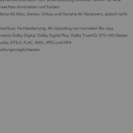
ensechten Kontrasten und Farben
 Ultima 40 Aktiv, Denon, Onkyo und Yamaha AV-Receivern, jedoch nicht
chluss, Fernbedienung, 4K-Upscaling von normalen Blu-rays
stütz Dolby Digital, Dolby Digital Plus, Dolby TrueHD, DTS-HD Master
udio, DTS:X, FLAC, WAV, JPEG und MP4
fstellungsmöglichkeiten