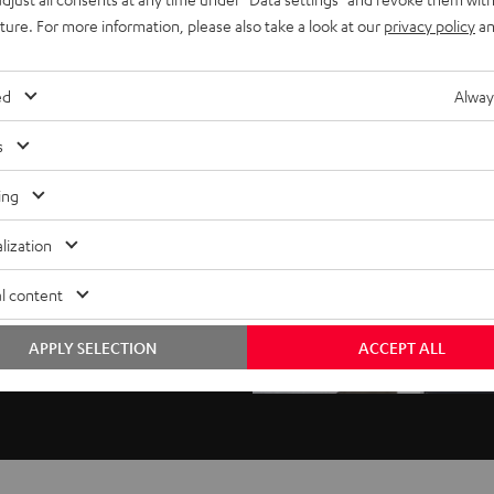
uture. For more information, please also take a look at our
privacy policy
an
nd von
ed
Alway
s
ing
ochen scharfer 4K
lt kommt er mit den
lization
lby Atmos. Dabei spielt er
l content
APPLY SELECTION
ACCEPT ALL