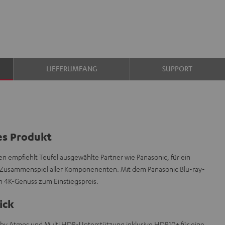
LIEFERUMFANG
SUPPORT
es Produkt
n empfiehlt Teufel ausgewählte Partner wie Panasonic, für ein
s Zusammenspiel aller Komponenenten. Mit dem Panasonic Blu-ray-
en 4K-Genuss zum Einstiegspreis.
ick
olby Atmos und Multi HDR-Unterstützung inklusive HDR10+ für eine