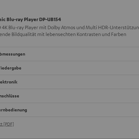
ic Blu-ray Player DP-UB154
 4K Blu-ray Player mit Dolby Atmos und Multi HDR-Unterstützun
ende Bildqualität mit lebensechten Kontrasten und Farben
bmessungen
iedergabe
lektronik
nschlüsse
ernbedienung
t [PDF]