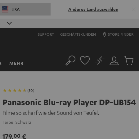
Anderes Land auswählen
USA
S
SUPPORT
GESCHÄFTSKUNDEN
STORE FINDER
No
R
MEHR
Suche
Mein
Artikel
Konto
im
Warenk
(30)
Panasonic Blu-ray Player DP-UB154
Filme so scharf wie der Sound von Teufel.
Farbe:
Schwarz
179,
€
00