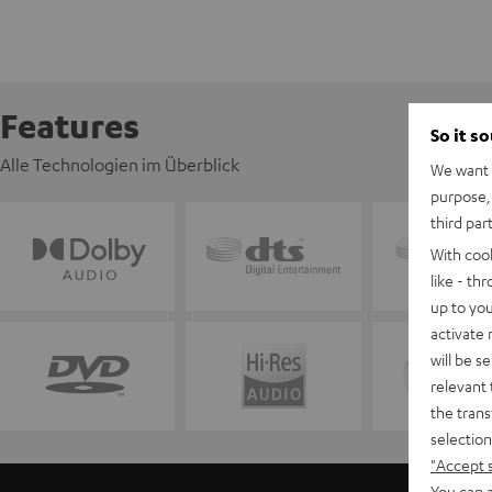
Features
So it s
Alle Technologien im Überblick
We want t
purpose, 
third par
With coo
like - th
up to you
activate
will be s
relevant 
the trans
selection
"Accept 
You can a