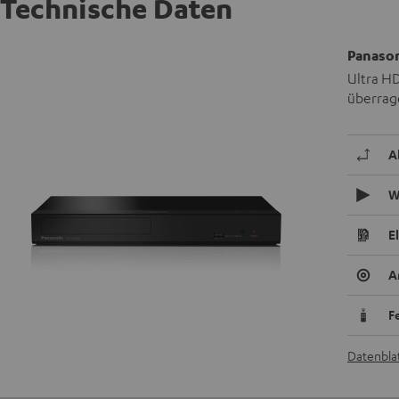
Technische Daten
Panason
Ultra HD
überrag
A
W
E
A
F
Datenblat