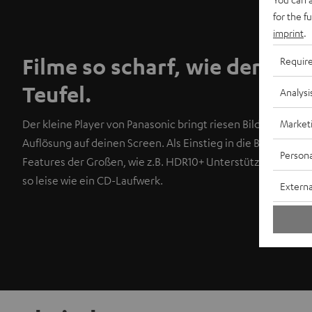
for the f
imprint
.
Filme so scharf, wie der Sou
Requir
Teufel.
Analysi
Market
Der kleine Player von Panasonic bringt riesen Bilder in gest
Auflösung auf deinen Screen. Als Einstieg in die Blu-ray We
Persona
Features der Großen, wie z.B. HDR10+ Unterstützung und Do
so leise wie ein CD-Laufwerk.
Externa