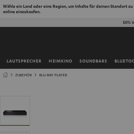
Wähle ein Land oder eine Region, um Inhalte für deinen Standort zu
online einzukaufen.
ZUM
50% V
NHALT
RINGEN
LAUTSPRECHER
HEIMKINO
SOUNDBARS
BLUETO
Startseite
ZUBEHÖR
BLU-RAY PLAYER