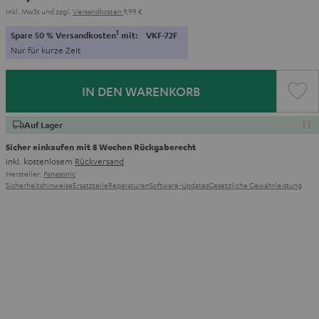
Inkl. MwSt
und zzgl.
Versandkosten
9,99 €
1
Spare 50 % Versandkosten
mit:
VKF-72F
Nur für kurze Zeit
IN DEN WARENKORB
Auf Lager
Sicher einkaufen mit 8 Wochen Rückgaberecht
inkl. kostenlosem
Rückversand
Hersteller:
Panasonic
Sicherheitshinweise
Ersatzteile
Reparaturen
Software-Updates
Gesetzliche Gewährleistung