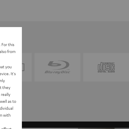
 For this
also from
hat you
vice. It's
nly
t they
really
well as to
dividual
rm with
 effect