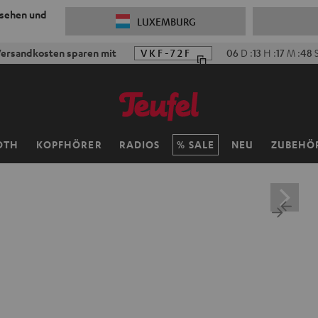
 sehen und
LUXEMBURG
ersandkosten sparen mit
VKF-72F
06
D
:
13
H
:
17
M
:
47
OTH
KOPFHÖRER
RADIOS
SALE
NEU
ZUBEHÖ