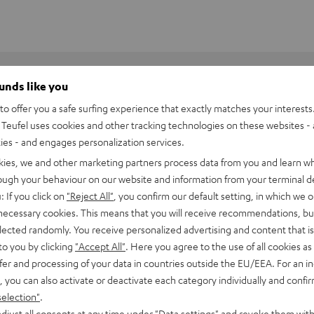
ounds like you
o offer you a safe surfing experience that exactly matches your interests.
Teufel uses cookies and other tracking technologies on these websites - 
ties - and engages personalization services.
kies, we and other marketing partners process data from you and learn w
rough your behaviour on our website and information from your terminal de
: If you click on
"Reject All"
, you confirm our default setting, in which we o
 necessary cookies. This means that you will receive recommendations, bu
elected randomly. You receive personalized advertising and content that is 
to you by clicking
"Accept All"
. Here you agree to the use of all cookies as 
fer and processing of your data in countries outside the EU/EEA. For an in
, you can also activate or deactivate each category individually and confi
selection"
.
djust all consents at any time under "Data settings" and revoke them with