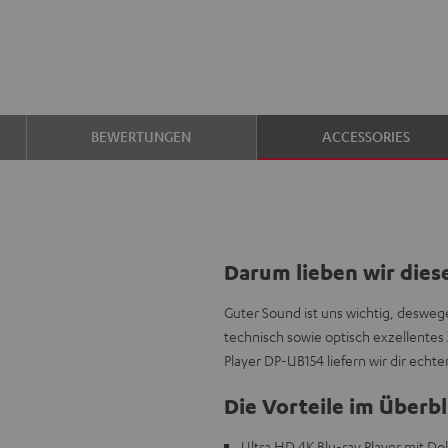
BEWERTUNGEN
ACCESSORIES
Darum lieben wir dies
Guter Sound ist uns wichtig, deswege
technisch sowie optisch exzellente
Player DP-UB154 liefern wir dir echt
Die Vorteile im Überbl
Ultra HD 4K Blu-ray Player mit D