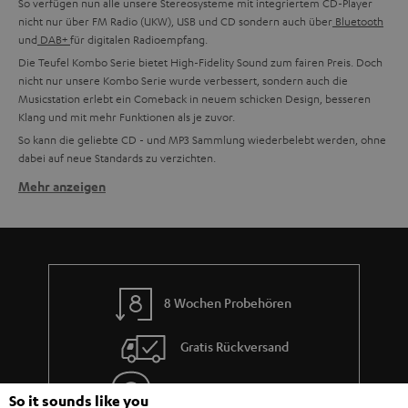
So verfügen nun alle unsere Stereosysteme mit integriertem CD-Player
nicht nur über FM Radio (UKW), USB und CD sondern auch über
Bluetooth
und
DAB+
für digitalen Radioempfang.
Die Teufel Kombo Serie bietet High-Fidelity Sound zum fairen Preis. Doch
nicht nur unsere Kombo Serie wurde verbessert, sondern auch die
Musicstation erlebt ein Comeback in neuem schicken Design, besseren
Klang und mit mehr Funktionen als je zuvor.
So kann die geliebte CD - und MP3 Sammlung wiederbelebt werden, ohne
dabei auf neue Standards zu verzichten.
Mehr anzeigen
Mehr Funktionen, besserer Sound
Selbstverständlich legen wir großen Wert auf Funktionalität und auch auf
Vielseitigkeit. Daher können unsere CD-Player problemlos Musik-CDs, CD-
R/CD-RWs und MP3s, WAV und WMA Dateien wiedergeben. So kannst du
auch deiner alten MP3 Sammlung auf CDs nochmal Leben einhauchen.
Aber auch weitere Anschlussmöglichkeiten sind bei unserer Kombo Serie
8 Wochen Probehören
keine Seltenheit, sondern die Regel. So verfügt jeder CD-Verstärker über
mindestens einen separaten AUX-In Anschluss für externe Geräte, wie den
Gratis Rückversand
geliebten alten Kasettenspieler. Ebenfalls ist ein USB-Anschluss für USB-
Sticks vorhanden. Alle Teufel Verstärker wurdden nochmals mit
verbesserten Radiomodulen für den FM/UKW-Radio Empfang ausgestattet
Inhouse Kundenservice
So it sounds like you
und ein digitales Empfangsmodul für DAB+ Wiedergabe und ein Bluetooth