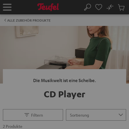
ZUM
NHALT
No
Abs
Startseite
Suche
RINGEN
Artike
im
ALLE ZUBEHÖR PRODUKTE
Waren
Die Musikwelt ist eine Scheibe.
CD Player
Filtern
2 Produkte