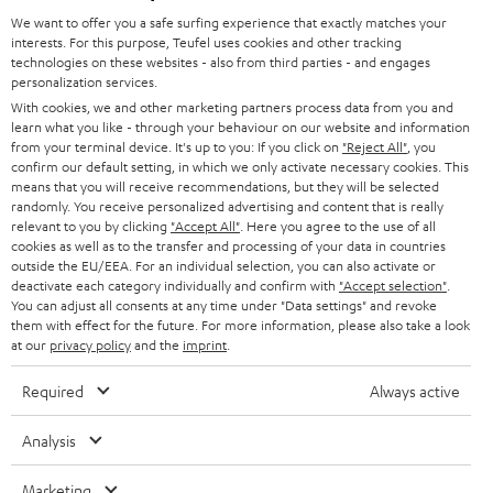
Chip wurden integriert.
We want to offer you a safe surfing experience that exactly matches your
Mehr als 45 Jahre Erfahrung
interests. For this purpose, Teufel uses cookies and other tracking
Ganz egal ob du einen retro Tag mit deinen Vinylscheiben oder aber
technologies on these websites - also from third parties - and engages
einfach nur ein wenig Radio hören möchtest. Unsere Kombo CD-Player
personalization services.
erfüllen jeden Musikwunsch und wenn dieser kabellos übertragen werden
With cookies, we and other marketing partners process data from you and
soll, reicht es aus einfach Bluetooth im Smartphone oder Tablet zu nutzen.
learn what you like - through your behaviour on our website and information
Ebenfalls haben unsere ULTIMA 20 KOMBO 2, sowie der KB 62 CR (ET)
from your terminal device. It's up to you: If you click on
"Reject All"
, you
auch einen separaten Anschluss für deine Kopfhörer integriert. Die Kombo
confirm our default setting, in which we only activate necessary cookies. This
Serie kann man in drei Kategorien unterteilen:
means that you will receive recommendations, but they will be selected
randomly. You receive personalized advertising and content that is really
für kleine Räume von bis zu 20m² empfehlen wir unsere KOMBO 11
Teufel Blog
relevant to you by clicking
"Accept All"
. Here you agree to the use of all
mit den VT 11 Lautsprechern. USB und ein zusätzlicher Stereo-Cinch
Audio-Technologien, HiFi-Trends, Tipps & Tricks
cookies as well as to the transfer and processing of your data in countries
(Aux In) Eingang, sowie Bluetooth und DAB+ Radio werden
outside the EU/EEA. For an individual selection, you can also activate or
unterstützt.
deactivate each category individually and confirm with
"Accept selection"
.
für mittelgroße Räume von 20 - 30 m² empfehlen wir unsere ULTIMA
Teufel Support
You can adjust all consents at any time under "Data settings" and revoke
20 KOMBO 2, diese verfügt auch über Bluetooth,USB, DAB +. Anders
them with effect for the future. For more information, please also take a look
Support & Kontakt
als bei der KOMBO 11 sind nochmals zusätzliche Cinch Eingänge (Aux
at our
privacy policy
and the
imprint
.
Rückgabe / Rücktritt
In), ein separater Audioausgang (Rec Out), ein Kopfhöreranschluss
Sendungsverfolgung
(3,5mm Klinke), sowie ein Subwooferausgang für aktive externe
Required
Always active
Subwoofer vorhanden.
für größere Beschallungsflächen von 30m² - 40m² ist die THEATER
Analysis
Store Finder
500S KOMBO 2, die ULTIMA 40 KOMBO 3 oder aber die THEATER
Erlebe unsere Produkte hautnah und lass dich persönlich
500 KOMBO 2 empfehlenswert. Mit 130 Watt Gesamtleistung pro
Marketing