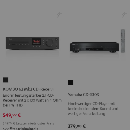
KOMBO
Yamaha
62
KOMBO 62 Mk2 CD-Receiver
CD-
Mk2
Yamaha CD-S303
Enorm leistungsstarker 2.1-CD-
S303
Receiver mit 2 x 130 Watt an 4 Ohm
CD-
Hochwertiger CD-Player mit
Schwarz
bei 1 % THD
Receiver
beeindruckendem Sound und
wertiger Verarbeitung
549,
€
99
Night
Black
549,
99
€
Letzter niedrigster Preis
379,
€
00
99
599,
€
Originalpreis