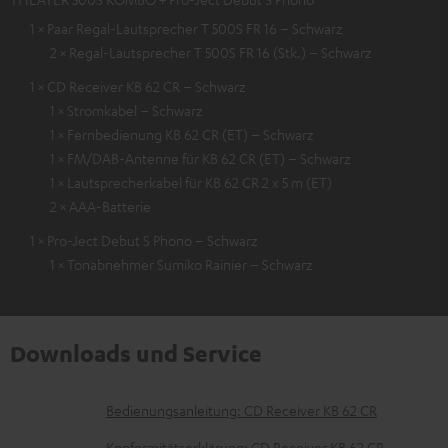
1 × Paar Regal-Lautsprecher T 500S FR 16 – Schwarz
2 × Regal-Lautsprecher T 500S FR 16 (Stk.) – Schwarz
1 × CD Receiver KB 62 CR – Schwarz
1 × Stromkabel – Schwarz
1 × Fernbedienung KB 62 CR (ET) – Schwarz
1 × FM/DAB-Antenne für KB 62 CR (ET) – Schwarz
1 × Lautsprecherkabel für KB 62 CR 2 x 5 m (ET)
2 × AAA-Batterie
1 × Pro-Ject Debut S Phono – Schwarz
1 × Tonabnehmer Sumiko Rainier – Schwarz
Downloads und Service
D
Bedienungsanleitung: CD Receiver KB 62 CR
o
Konformitätserklärung: CD Receiver KB 62 CR