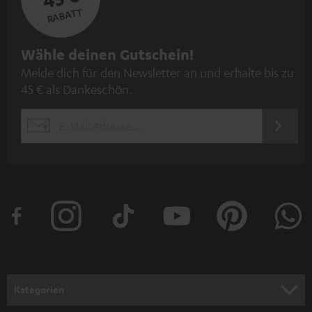
RABATT
N
Wähle deinen Gutschein!
Melde dich für den Newsletter an und erhalte bis zu
e
45 € als Dankeschön.
w
s
JETZT
EMAIL
l
ANME
WIDGET
e
t
t
e
r
a
n
Kategorien
m