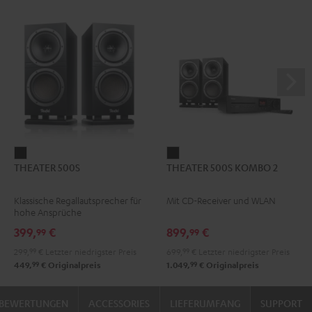
THEATER
THEATER
THEATER 500S
THEATER 500S KOMBO 2
500S
500S
Schwarz
KOMBO
Klassische Regallautsprecher für
Mit CD-Receiver und WLAN
2
hohe Ansprüche
Schwarz
399,
€
899,
€
99
99
299,
99
€
Letzter niedrigster Preis
699,
99
€
Letzter niedrigster Preis
99
99
449,
€
Originalpreis
1.049,
€
Originalpreis
BEWERTUNGEN
ACCESSORIES
LIEFERUMFANG
SUPPORT