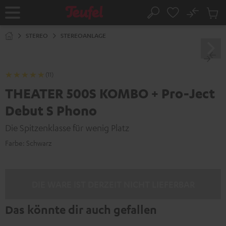
ZUM
NHALT
No
Abs
Startseite
Suche
RINGEN
Artike
im
STEREO
STEREOANLAGE
Waren
(11)
THEATER 500S KOMBO + Pro-Ject
Debut S Phono
Die Spitzenklasse für wenig Platz
Farbe:
Schwarz
DIE WARE IST DERZEIT NICHT LIEFERBAR
Das könnte dir auch gefallen