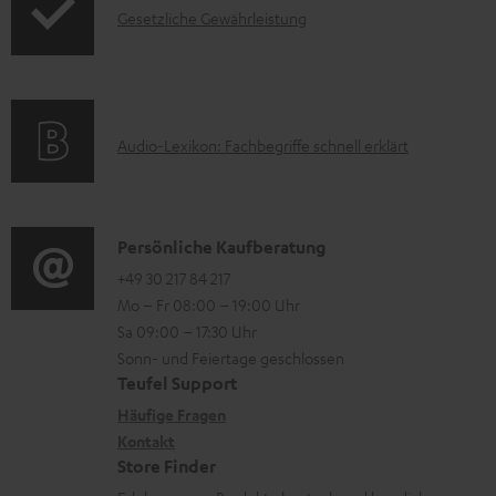
I
Gesetzliche Gewährleistung
u
t
n
k
e
f
t
r
o
F
l
A
Audio-Lexikon: Fachbegriffe schnell erklärt
r
A
a
u
m
Q
d
d
a
s
e
i
K
Persönliche Kaufberatung
t
n
o
o
+49 30 217 84 217
i
Mo – Fr 08:00 – 19:00 Uhr
-
n
o
Sa 09:00 – 17:30 Uhr
L
t
n
Sonn- und Feiertage geschlossen
e
a
e
Teufel Support
x
k
n
Häufige Fragen
i
Kontakt
t
z
Store Finder
k
d
u