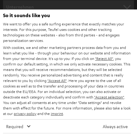
HEIMKINO
e
Unternehmen
l
So it sounds like you
HEIMKINO-KOMPLETTANLAGEN
SUPPORT
d
Teufel Onlineshops
We want to offer you a safe surfing experience that exactly matches your
interests. For this purpose, Teufel uses cookies and other tracking
SOUNDBARS
u
KARRIERE
technologies on these websites - also from third parties - and engages
DEUTSCHLAND
personalization services.
n
STEREO
With cookies, we and other marketing partners process data from you and
PRESSE & MARKETING
g
learn what you like - through your behaviour on our website and information
ÖSTERREICH
SMART HOME
from your terminal device. It's up to you: If you click on
"Reject All"
, you
GESCHÄFTSKUNDEN
confirm our default setting, in which we only activate necessary cookies. This
means that you will receive recommendations, but they will be selected
SCHWEIZ
BLUETOOTH-LAUTSPRECHER
PARTNERPROGRAMM
randomly. You receive personalized advertising and content that is really
relevant to you by clicking
"Accept All"
. Here you agree to the use of all
KOPFHÖRER
cookies as well as to the transfer and processing of your data in countries
NIEDERLANDE
BLOG
outside the EU/EEA. For an individual selection, you can also activate or
deactivate each category individually and confirm with
"Accept selection"
.
BLUETOOTH-KOPFHÖRER
NEWSLETTER
You can adjust all consents at any time under "Data settings" and revoke
BELGIEN
them with effect for the future. For more information, please also take a look
STEREOANLAGEN
at our
privacy policy
and the
imprint
.
STORES
FRANKREICH
LAUTSPRECHER
Required
Always active
DEINE VORTEILE BEI TEUFEL