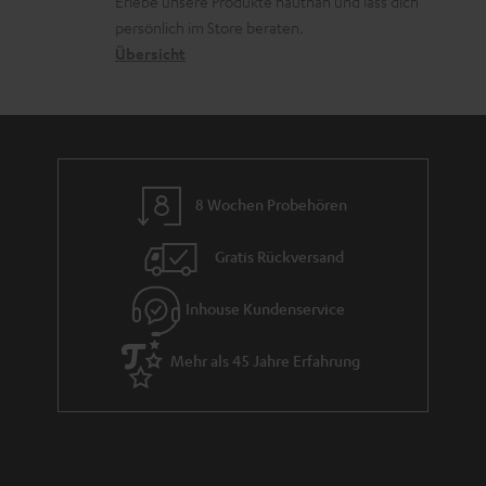
Erlebe unsere Produkte hautnah und lass dich
o
a
r
persönlich im Store beraten.
n
t
G
Übersicht
e
a
n
r
a
n
8 Wochen Probehören
t
i
Gratis Rückversand
e
Inhouse Kundenservice
Mehr als 45 Jahre Erfahrung