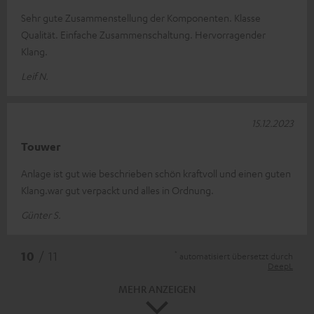
Sehr gute Zusammenstellung der Komponenten. Klasse
Qualität. Einfache Zusammenschaltung. Hervorragender
Klang.
Leif N.
15.12.2023
Touwer
Anlage ist gut wie beschrieben schön kraftvoll und einen guten
Klang.war gut verpackt und alles in Ordnung.
Günter S.
*
10
/ 11
automatisiert übersetzt durch
DeepL
MEHR ANZEIGEN