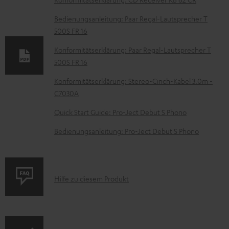
k
Bedienungsanleitung: Paar Regal-Lautsprecher T
u
500S FR 16
m
Konformitätserklärung: Paar Regal-Lautsprecher T
e
500S FR 16
n
Konformitätserklärung: Stereo-Cinch-Kabel 3.0m -
t
C7030A
e
Quick Start Guide: Pro-Ject Debut S Phono
z
Bedienungsanleitung: Pro-Ject Debut S Phono
u
m
H
P
e
Hilfe zu diesem Produkt
r
r
o
u
d
n