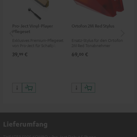
Pro-Ject Vinyl-Player
Ortofon 2M Red Stylus
Or
Pflegeset
To
Exklusives Premium-Pflegeset
Ersatz-Stylus für den Ortofon
Mo
von Pro-Ject für Schallplatten
2M Red Tonabnehmer
To
und - spieler, nur im Teufel
Ort
39,
€
69,
€
99
99
00
Webshop erhältlich
leb
wa
Lieferumfang
THEATER 500S KOMBO + Pro-Ject Debut S Phono