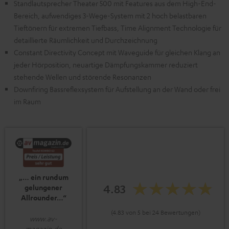
Standlautsprecher Theater 500 mit Features aus dem High-End-
Bereich, aufwendiges 3-Wege-System mit 2 hoch belastbaren
Tieftönern für extremen Tiefbass, Time Alignment Technologie für
detaillierte Räumlichkeit und Durchzeichnung
Constant Directivity Concept mit Waveguide für gleichen Klang an
jeder Hörposition, neuartige Dämpfungskammer reduziert
stehende Wellen und störende Resonanzen
Downfiring Bassreflexsystem für Aufstellung an der Wand oder frei
im Raum
„… ein rundum
4.83
gelungener
Allrounder…“
(4.83 von 5 bei 24 Bewertungen)
www.av-
magazin.de