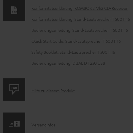
e
Konformitätserklärung: KOMBO 62 Mk2 CD-Receiver
n
t
Konformitätserklärung: Stand-Lautsprecher T 500 F 16
e
Bedienungsanleitung: Stand-Lautsprecher T 500 F 16
z
Quick Start Guide: Stand-Lautsprecher T 500 F 16
u
Safety Booklet: Stand-Lautsprecher T 500 F 16
m
H
Bedienungsanleitung: DUAL DT 250 USB
e
r
u
P
Hilfe zu diesem Produkt
n
r
t
o
e
d
I
Versandinfos
r
u