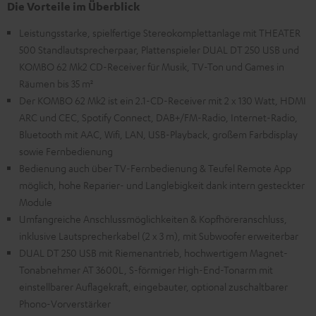
Die Vorteile im Überblick
Leistungsstarke, spielfertige Stereokomplettanlage mit THEATER
500 Standlautsprecherpaar, Plattenspieler DUAL DT 250 USB und
KOMBO 62 Mk2 CD-Receiver für Musik, TV-Ton und Games in
Räumen bis 35 m²
Der KOMBO 62 Mk2 ist ein 2.1-CD-Receiver mit 2 x 130 Watt, HDMI
ARC und CEC, Spotify Connect, DAB+/FM-Radio, Internet-Radio,
Bluetooth mit AAC, Wifi, LAN, USB-Playback, großem Farbdisplay
sowie Fernbedienung
Bedienung auch über TV-Fernbedienung & Teufel Remote App
möglich, hohe Reparier- und Langlebigkeit dank intern gesteckter
Module
Umfangreiche Anschlussmöglichkeiten & Kopfhöreranschluss,
inklusive Lautsprecherkabel (2 x 3 m), mit Subwoofer erweiterbar
DUAL DT 250 USB mit Riemenantrieb, hochwertigem Magnet-
Tonabnehmer AT 3600L, S-förmiger High-End-Tonarm mit
einstellbarer Auflagekraft, eingebauter, optional zuschaltbarer
Phono-Vorverstärker