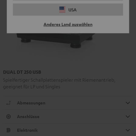
USA
Anderes Land auswählen
DUAL DT 250 USB
Spielfertiger Schallplattenspieler mit Riemenantrieb,
geeignet für LP und Singles
Abmessungen
Anschlüsse
Elektronik