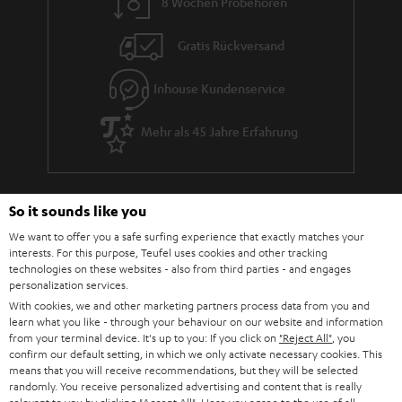
8 Wochen Probehören
Gratis Rückversand
Inhouse Kundenservice
Mehr als 45 Jahre Erfahrung
So it sounds like you
We want to offer you a safe surfing experience that exactly matches your
interests. For this purpose, Teufel uses cookies and other tracking
technologies on these websites - also from third parties - and engages
Teufel Blog
personalization services.
Audio-Technologien, HiFi-Trends, Tipps & Tricks
With cookies, we and other marketing partners process data from you and
learn what you like - through your behaviour on our website and information
from your terminal device. It's up to you: If you click on
"Reject All"
, you
Teufel Support
confirm our default setting, in which we only activate necessary cookies. This
means that you will receive recommendations, but they will be selected
Support & Kontakt
randomly. You receive personalized advertising and content that is really
Rückgabe / Rücktritt