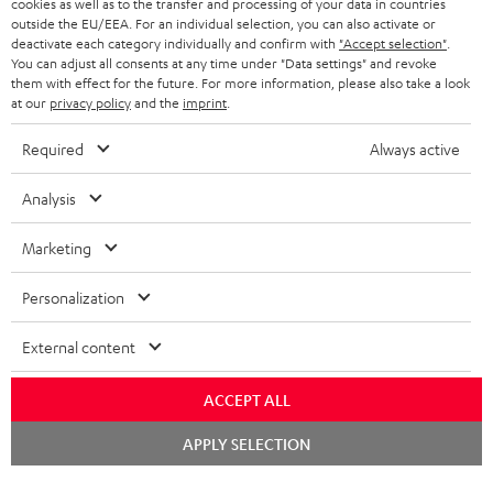
cookies as well as to the transfer and processing of your data in countries
NIEDERLANDE
BLOG
outside the EU/EEA. For an individual selection, you can also activate or
deactivate each category individually and confirm with
"Accept selection"
.
BLUETOOTH-KOPFHÖRER
NEWSLETTER
You can adjust all consents at any time under "Data settings" and revoke
BELGIEN
them with effect for the future. For more information, please also take a look
STEREOANLAGEN
at our
privacy policy
and the
imprint
.
STORES
FRANKREICH
LAUTSPRECHER
Required
Always active
DEINE VORTEILE BEI TEUFEL
POLEN
ULTIMA-SERIE
Analysis
TEUFEL STORY
Technische Änderungen, Tippfehler und Irrtum vorbehalten. Das auf unseren
IN-EAR-KOPFHÖRER
Marketing
SPANIEN
UNSER MANAGEMENT
Fotos abgebildete Zubehör ist nicht im Lieferumfang enthalten. Etwaige
Entsorgungsgebühren für Batterien sind im Preis inbegriffen.
FANSHOP
Personalization
NACHHALTIGKEIT
ITALIEN
©2026 Lautsprecher Teufel GmbH - All rights reserved.
NEUHEITEN
External content
UNSERE WERTE
USA
Impressum
AGB
Datenschutz
Daten-Einstellungen
EU Data Act
BARRIEREFREIHEIT
ACCEPT ALL
Vertrag widerrufen
WEITERE LÄNDER
Chat
APPLY SELECTION
starten