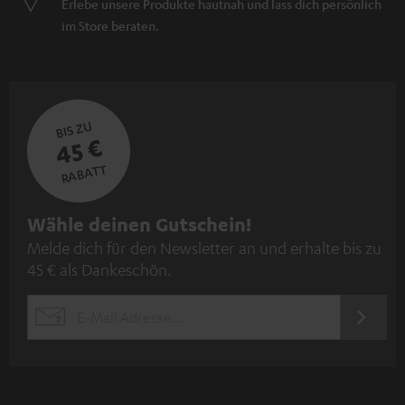
Erlebe unsere Produkte hautnah und lass dich persönlich
im Store beraten.
BIS ZU
45 €
RABATT
N
Wähle deinen Gutschein!
Melde dich für den Newsletter an und erhalte bis zu
e
45 € als Dankeschön.
w
s
JETZT
EMAIL
l
ANME
WIDGET
e
t