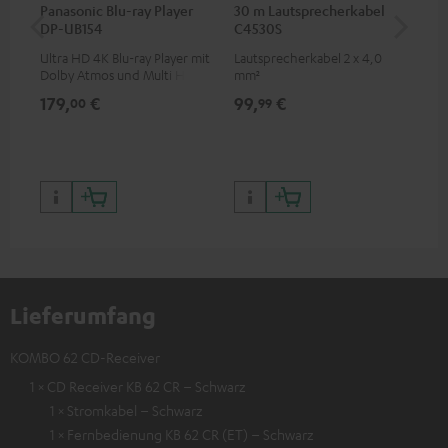
Panasonic Blu-ray Player
30 m Lautsprecherkabel
30
DP-UB154
C4530S
C2
Ultra HD 4K Blu-ray Player mit
Lautsprecherkabel 2 x 4,0
Lau
Dolby Atmos und Multi HDR-
mm²
Unterstützung inklusive
179,
€
99,
€
59
00
99
HDR10+ für eine überragende
Bildqualität mit lebensechten
Kontrasten und Farben
Lieferumfang
KOMBO 62 CD-Receiver
1 × CD Receiver KB 62 CR – Schwarz
1 × Stromkabel – Schwarz
1 × Fernbedienung KB 62 CR (ET) – Schwarz