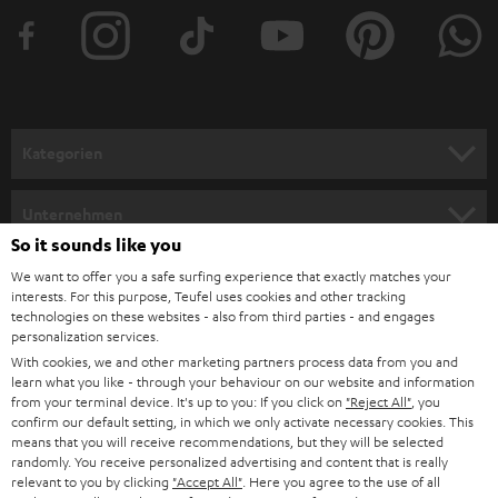
t
e
r
a
n
Kategorien
m
HEIMKINO
e
Unternehmen
l
So it sounds like you
HEIMKINO-KOMPLETTANLAGEN
SUPPORT
d
Teufel Onlineshops
We want to offer you a safe surfing experience that exactly matches your
interests. For this purpose, Teufel uses cookies and other tracking
SOUNDBARS
u
KARRIERE
technologies on these websites - also from third parties - and engages
DEUTSCHLAND
personalization services.
n
STEREO
With cookies, we and other marketing partners process data from you and
PRESSE & MARKETING
g
learn what you like - through your behaviour on our website and information
ÖSTERREICH
SMART HOME
from your terminal device. It's up to you: If you click on
"Reject All"
, you
GESCHÄFTSKUNDEN
confirm our default setting, in which we only activate necessary cookies. This
means that you will receive recommendations, but they will be selected
SCHWEIZ
BLUETOOTH-LAUTSPRECHER
PARTNERPROGRAMM
randomly. You receive personalized advertising and content that is really
relevant to you by clicking
"Accept All"
. Here you agree to the use of all
KOPFHÖRER