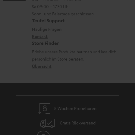
-
n
o
Sa 09:00 – 17:30 Uhr
e
L
t
n
Sonn- und Feiertage geschlossen
r
e
a
e
Teufel Support
l
x
k
n
Häufige Fragen
a
i
Kontakt
t
z
Store Finder
d
k
d
u
Erlebe unsere Produkte hautnah und lass dich
e
o
a
r
persönlich im Store beraten.
n
n
t
G
Übersicht
e
a
n
r
a
n
8 Wochen Probehören
t
i
Gratis Rückversand
e