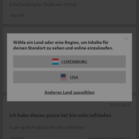
Entscheidung für Teufel war richtig!
Ingrid B.
07.02.2025
Wähle ein Land oder eine Region, um Inhalte für
Kombo
deinen Standort zu sehen und online einzukaufen.
Ich bin sehr zufrieden mit diesem Produkt, es hat eine gute
LUXEMBURG
Leistung und einen sehr guten Klang. Die Qualität des Produkts
ist sehr gut, all
Komplette Bewertung lesen
USA
Dominique A.
(automatisch übersetzt *)
Anderes Land auswählen
07.02.2025
Ich habe dieses ganze Set bin sehr zufrieden
Super gute Produkte bin sehr zufrieden
Joost V.
(automatisch übersetzt *)