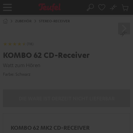
ZUM
NHALT
No
Abs
Startseite
Suche
RINGEN
Artike
im
ZUBEHÖR
STEREO-RECEIVER
Waren
(118)
KOMBO 62 CD-Receiver
Watt zum Hören
Farbe:
Schwarz
DIE WARE IST DERZEIT NICHT LIEFERBAR
KOMBO 62 MK2 CD-RECEIVER