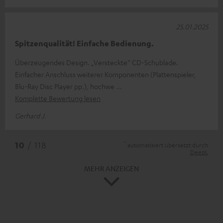
25.01.2025
Spitzenqualität! Einfache Bedienung.
Überzeugendes Design. „Versteckte“ CD-Schublade.
Einfacher Anschluss weiterer Komponenten (Plattenspieler,
Blu-Ray Disc Player pp.), hochwe
Komplette Bewertung lesen
Gerhard J.
*
10
/ 118
automatisiert übersetzt durch
DeepL
MEHR ANZEIGEN