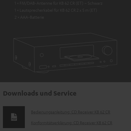
1 × FM/DAB-Antenne für KB 62 CR (ET) – Schwarz
1 × Lautsprecherkabel für KB 62 CR 2 x 5 m (ET)
2 × AAA-Batterie
Downloads und Service
D
Bedienungsanleitung: CD Receiver KB 62 CR
o
Konformitätserklärung: CD Receiver KB 62 CR
k