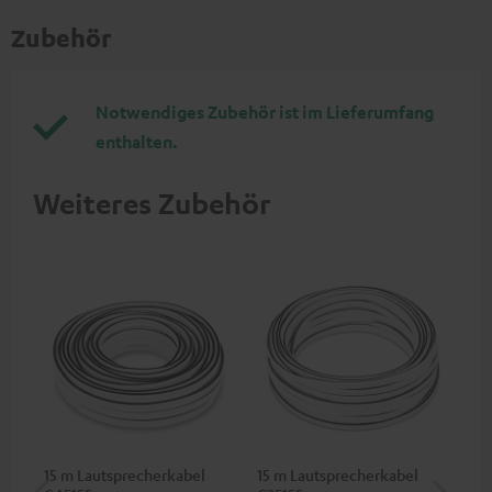
Zubehör
Notwendiges Zubehör ist im Lieferumfang
enthalten.
Weiteres Zubehör
15 m Lautsprecherkabel
15 m Lautsprecherkabel
1,5