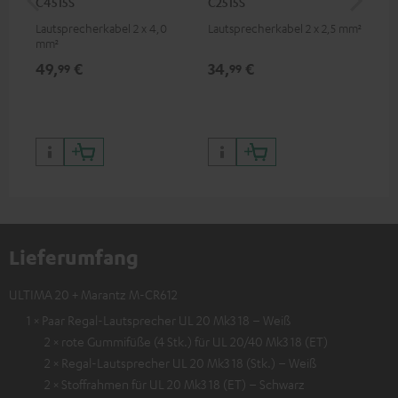
C4515S
C2515S
C7
Lautsprecherkabel 2 x 4,0
Lautsprecherkabel 2 x 2,5 mm²
Ver
mm²
Kab
mm
49,
€
34,
€
19
99
99
Lieferumfang
ULTIMA 20 + Marantz M-CR612
1 × Paar Regal-Lautsprecher UL 20 Mk3 18 – Weiß
2 × rote Gummifüße (4 Stk.) für UL 20/40 Mk3 18 (ET)
2 × Regal-Lautsprecher UL 20 Mk3 18 (Stk.) – Weiß
2 × Stoffrahmen für UL 20 Mk3 18 (ET) – Schwarz