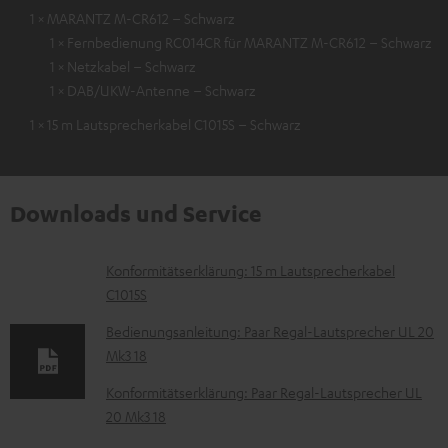
1 × MARANTZ M-CR612 – Schwarz
1 × Fernbedienung RC014CR für MARANTZ M-CR612 – Schwarz
1 × Netzkabel – Schwarz
1 × DAB/UKW-Antenne – Schwarz
1 × 15 m Lautsprecherkabel C1015S – Schwarz
Downloads und Service
D
Konformitätserklärung: 15 m Lautsprecherkabel
C1015S
o
k
Bedienungsanleitung: Paar Regal-Lautsprecher UL 20
Mk3 18
u
m
Konformitätserklärung: Paar Regal-Lautsprecher UL
20 Mk3 18
e