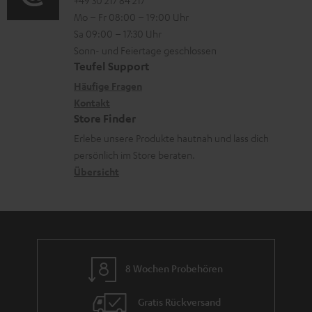
o
o
a
i
Mo – Fr 08:00 – 19:00 Uhr
-
n
d
o
Sa 09:00 – 17:30 Uhr
L
t
e
n
Sonn- und Feiertage geschlossen
e
a
n
e
Teufel Support
x
k
n
Häufige Fragen
i
Kontakt
t
z
Store Finder
k
d
u
Erlebe unsere Produkte hautnah und lass dich
o
a
r
persönlich im Store beraten.
n
t
G
Übersicht
e
a
n
r
a
n
8 Wochen Probehören
t
i
Gratis Rückversand