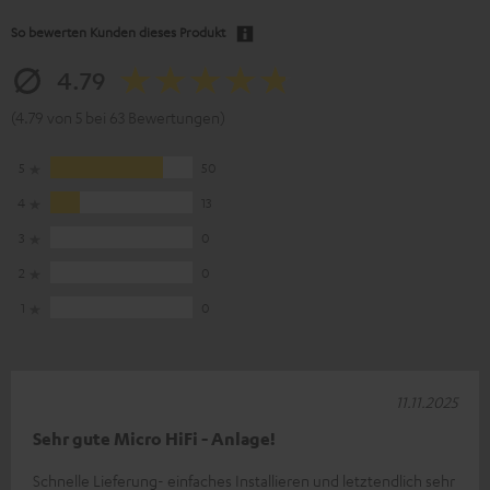
So bewerten Kunden dieses Produkt
4.79
(4.79 von 5 bei 63 Bewertungen)
5
50
4
13
3
0
2
0
1
0
11.11.2025
Sehr gute Micro HiFi - Anlage!
Schnelle Lieferung- einfaches Installieren und letztendlich sehr