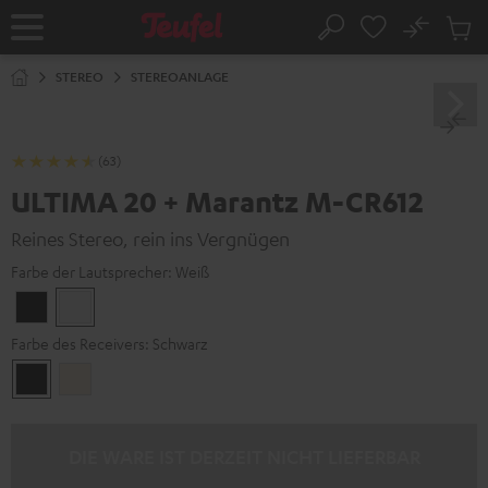
ZUM
NHALT
No
Abs
Startseite
Suche
RINGEN
Artike
im
STEREO
STEREOANLAGE
Waren
(63)
ULTIMA 20 + Marantz M-CR612
Reines Stereo, rein ins Vergnügen
Farbe der Lautsprecher:
Weiß
Schwarz
Weiß
Farbe des Receivers:
Schwarz
Schwarz
Silber-
Gold
DIE WARE IST DERZEIT NICHT LIEFERBAR