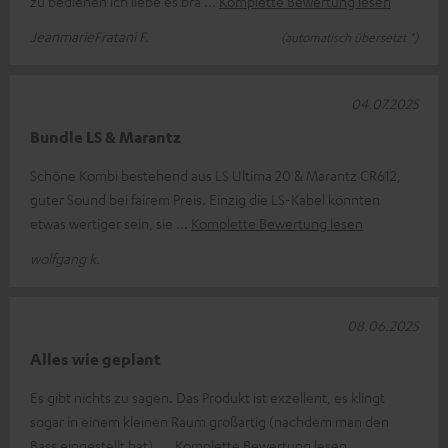
zu bedienen ich liebe es bra
Komplette Bewertung lesen
JeanmarieFratani F.
(automatisch übersetzt *)
04.07.2025
Bundle LS & Marantz
Schöne Kombi bestehend aus LS Ultima 20 & Marantz CR612,
guter Sound bei fairem Preis. Einzig die LS-Kabel könnten
etwas wertiger sein, sie
Komplette Bewertung lesen
wolfgang k.
08.06.2025
Alles wie geplant
Es gibt nichts zu sagen. Das Produkt ist exzellent, es klingt
sogar in einem kleinen Raum großartig (nachdem man den
Bass eingestellt hat),
Komplette Bewertung lesen