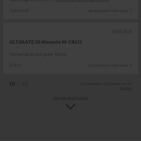
Fabrizio B.
(automatisch übersetzt *)
21.05.2025
ULTIMATE 20 Marantz M-CR612
Feines Gerät und guter Klang.
Erik V.
(automatisch übersetzt *)
*
10
/ 63
automatisiert übersetzt durch
DeepL
MEHR ANZEIGEN