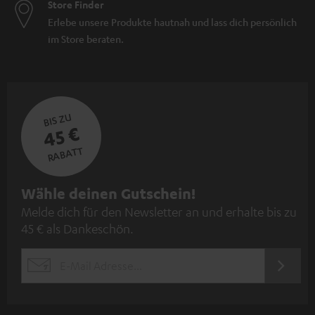
Store Finder
Erlebe unsere Produkte hautnah und lass dich persönlich
im Store beraten.
BIS ZU
45 €
RABATT
N
Wähle deinen Gutschein!
Melde dich für den Newsletter an und erhalte bis zu
e
45 € als Dankeschön.
w
s
JETZT
EMAIL
l
ANME
WIDGET
e