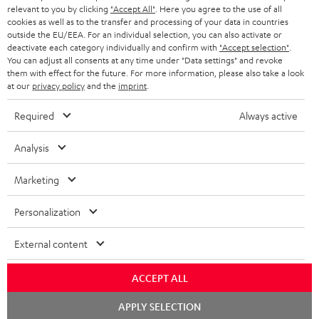
relevant to you by clicking
"Accept All"
. Here you agree to the use of all
KOPFHÖRER
cookies as well as to the transfer and processing of your data in countries
NIEDERLANDE
BLOG
outside the EU/EEA. For an individual selection, you can also activate or
deactivate each category individually and confirm with
"Accept selection"
.
BLUETOOTH-KOPFHÖRER
NEWSLETTER
You can adjust all consents at any time under "Data settings" and revoke
BELGIEN
them with effect for the future. For more information, please also take a look
STEREOANLAGEN
at our
privacy policy
and the
imprint
.
STORES
FRANKREICH
LAUTSPRECHER
Required
Always active
DEINE VORTEILE BEI TEUFEL
POLEN
ULTIMA-SERIE
Analysis
TEUFEL STORY
Technische Änderungen, Tippfehler und Irrtum vorbehalten. Das auf unseren
IN-EAR-KOPFHÖRER
Marketing
SPANIEN
UNSER MANAGEMENT
Fotos abgebildete Zubehör ist nicht im Lieferumfang enthalten. Etwaige
Entsorgungsgebühren für Batterien sind im Preis inbegriffen.
FANSHOP
Personalization
NACHHALTIGKEIT
ITALIEN
©2026 Lautsprecher Teufel GmbH - All rights reserved.
NEUHEITEN
External content
UNSERE WERTE
USA
Impressum
AGB
Datenschutz
Daten-Einstellungen
EU Data Act
BARRIEREFREIHEIT
ACCEPT ALL
Vertrag widerrufen
WEITERE LÄNDER
Chat
APPLY SELECTION
starten