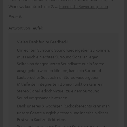
Windows konnte ich nur 2.
Komplette Bewertung lesen
Peter E.
Antwort von Teufel:
Vielen Dank für Ihr Feedback!
Um echten Surround Sound wiedergeben zu können,
muss auch ein echtes Surround Signal anliegen.
Sollte von der genutzten Soundkarte nur in Stereo
ausgegeben werden können, kann ein Surround
Lautsprecher Set auch nur Stereo wiedergeben.
Mithilfe der integrierten Upmix-Funktion kann ein
Stereo Signal jedoch virtuell zu einem Surround
Sound umgewandelt werden.
Dank unseres 8-wöchigen Rückgaberechts kann man
unsere Geräte ausgiebig testen und innerhalb dieser
Frist vom Kauf zurücktreten.
Somit geht man beim Kauf kein Risiko ein und kann