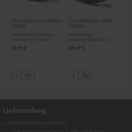
1,5 m Optisches Audiokabel
5,0 m Subwoofer-Kabel
K&
C7515O
C3550W
(St
Verbindungskabel Digital-
Hochwertiges
K&M
Kabel optisch TOSLINK / 3,5-
Verbindungskabel Subwoofer
für
mm-Mini-TOSLINK
Cinch Mono
von
19,
€
24,
€
99
99
99
Lieferumfang
ULTIMA 25 AKTIV Surround "4.1-Set"
1 × Paar Regal-Lautsprecher UL 25 Aktiv – Night Black