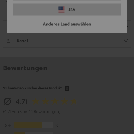
Abmessungen
USA
Elektronik
Anderes Land auswählen
Lautsprecher
Kabel
Bewertungen
So bewerten Kunden dieses Produkt
4.71
(4.71 von 5 bei 14 Bewertungen)
5
10