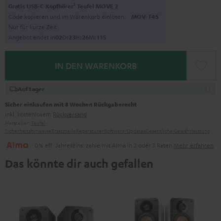
1
Gratis USB-C Kopfhörer
Teufel MOVE 2
Code kopieren und im Warenkorb einlösen.
MOV-T4S
Nur für kurze Zeit
Angebot endet in
0
2
D
:
2
3
H
:
2
6
M
:
1
0
S
IN DEN WARENKORB
Auf Lager
Sicher einkaufen mit 8 Wochen Rückgaberecht
inkl. kostenlosem
Rückversand
Hersteller:
Teufel
Sicherheitshinweise
Ersatzteile
Reparaturen
Software-Updates
Gesetzliche Gewährleistung
0% eff. Jahreszins: zahle mit Alma in 2 oder 3 Raten
Mehr erfahren
Das könnte dir auch gefallen