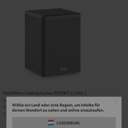
Satelliten-Lautsprecher EFFEKT 2 (Stk.)
Aufwendiges 2-Wege-System mit weiter
Wähle ein Land oder eine Region, um Inhalte für
Abstrahlcharakteristik und langhubigem Tiefmitteltöner für
deinen Standort zu sehen und online einzukaufen.
satte, klare Pegel auf allen Sitzplätzen
LUXEMBURG