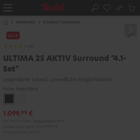
ZUM
NHALT
No
Abs
Startseite
Suche
RINGEN
Artike
im
HEIMKINO
KOMPLETTANLAGEN
Waren
SALE
(14)
ULTIMA 25 AKTIV Surround "4.1-
Set"
Legendärer Sound, unendliche Möglichkeiten
Farbe:
Night Black
Night
Pure
Black
White
1.099,
€
99
Inkl. MwSt
und zzgl.
Versandkosten
39,99 €
Letzter niedrigster Preis
999,
99
€
Originalpreis
1.149,
99
€