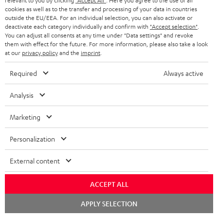
relevant to you by clicking
"Accept All"
. Here you agree to the use of all
a
1
Gültig bis 08.08.2026, 23:59 Uhr. Gratis Move 2 ab einem
cookies as well as to the transfer and processing of your data in countries
n
outside the EU/EEA. For an individual selection, you can also activate or
Mindesteinkaufswert von 300 EUR. Gültig nur beim Kauf ausgewählter
deactivate each category individually and confirm with
"Accept selection"
.
Produkte bzw. für Bestellungen mit teilnahmeberechtigten Produkten.
t
You can adjust all consents at any time under "Data settings" and revoke
Ausgenommen sind Produkte von Drittanbietern (Third-Party-Produkte).
them with effect for the future. For more information, please also take a look
i
Nicht gültig für bereits getätigte Käufe. Keine Barauszahlung. Nur für
at our
privacy policy
and the
imprint
.
Privatkunden. Nicht mit anderen Aktionsgutscheinen kombinierbar. Der
e
Weiterverkauf von Aktionsgutscheinen ist untersagt. Der Gutschein verliert
Required
Always active
im Falle eines Verkaufs seine Gültigkeit. Die genauen Bedingungen
entnehmen Sie bitte den
AGB
.
Analysis
Marketing
Personalization
8 Wochen Probehören
External content
Gratis Rückversand
ACCEPT ALL
Inhouse Kundenservice
Chat
APPLY SELECTION
starten