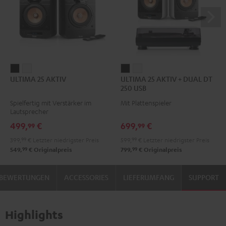
ULTIMA
ULTIMA
ULTIMA
ULTIMA
ULTIMA 25 AKTIV
ULTIMA 25 AKTIV + DUAL DT
25
25
25
25
250 USB
AKTIV
AKTIV
AKTIV
AKTIV
Spielfertig mit Verstärker im
Mit Plattenspieler
Night
Pure
+
+
Lautsprecher
Black
White
DUAL
DUAL
499,
€
699,
€
99
99
DT
DT
399,
99
€
Letzter niedrigster Preis
599,
99
€
Letzter niedrigster Preis
250
250
99
99
549,
€
Originalpreis
799,
€
Originalpreis
USB
USB
Night
Pure
BEWERTUNGEN
ACCESSORIES
LIEFERUMFANG
SUPPORT
Black
White
Highlights