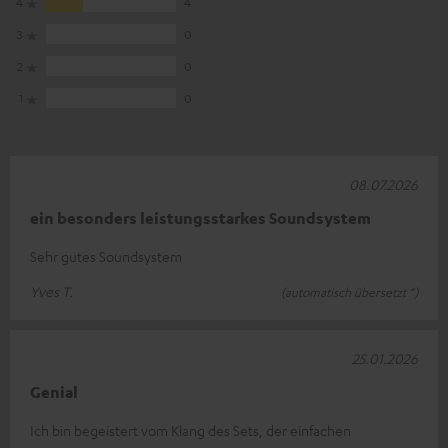
4
4
3
0
2
0
1
0
08.07.2026
ein besonders leistungsstarkes Soundsystem
Sehr gutes Soundsystem
Yves T.
(automatisch übersetzt *)
25.01.2026
Genial
Ich bin begeistert vom Klang des Sets, der einfachen