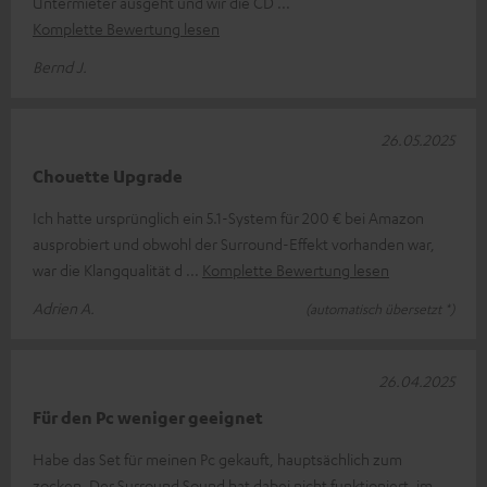
Untermieter ausgeht und wir die CD
Komplette Bewertung lesen
Bernd J.
26.05.2025
Chouette Upgrade
Ich hatte ursprünglich ein 5.1-System für 200 € bei Amazon
ausprobiert und obwohl der Surround-Effekt vorhanden war,
war die Klangqualität d
Komplette Bewertung lesen
Adrien A.
(automatisch übersetzt *)
26.04.2025
Für den Pc weniger geeignet
Habe das Set für meinen Pc gekauft, hauptsächlich zum
zocken. Der Surround Sound hat dabei nicht funktioniert, im