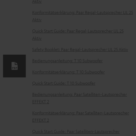
Aktiv
o
k
Konformitätserklärung: Paar Regal-Lautsprecher UL 25
Aktiv
u
m
Quick Start Guide: Paar Regal-Lautsprecher UL 25
Aktiv
e
n
Safety Booklet: Paar Regal-Lautsprecher UL 25 Aktiv
t
Bedienungsanleitung: T 10 Subwoofer
e
Konformitätserklärung: T 10 Subwoofer
z
Quick Start Guide: T 10 Subwoofer
u
m
Bedienungsanleitung: Paar Satelliten-Lautsprecher
EFFEKT 2
H
e
Konformitätserklärung: Paar Satelliten-Lautsprecher
EFFEKT 2
r
u
Quick Start Guide: Paar Satelliten-Lautsprecher