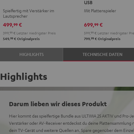
USB
AKTIV
AKTIV
AKTIV
AKTIV
Spielfertig mit Verstärker im
Mit Plattenspieler
Night
Pure
+
+
Lautsprecher
Black
White
DUAL
DUAL
499,
€
699,
€
99
99
DT
DT
399,
99
€
Letzter niedrigster Preis
599,
99
€
Letzter niedrigster Pre
250
250
99
99
549,
€
Originalpreis
799,
€
Originalpreis
USB
USB
Night
Pure
HIGHLIGHTS
TECHNISCHE DATEN
Black
White
Highlights
Darum lieben wir dieses Produkt
Hier kommt das spielfertige Bundle aus ULTIMA 25 AKTIV und Pro-Je
Verstärker oder AV-Receiver entdeckst du deine Plattensammlung n
dein TV-Gerät und weitere Quellen an. Spare gegenüber dem Einzel