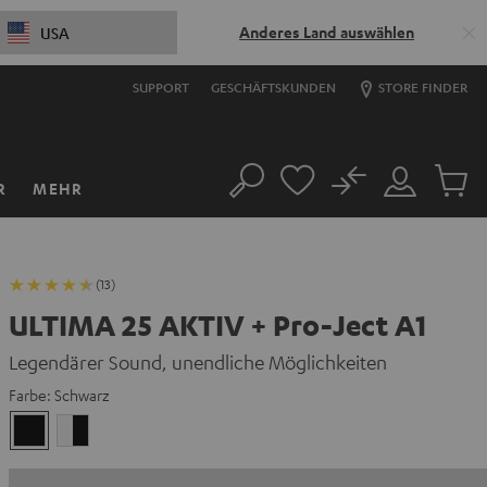
Anderes Land auswählen
USA
SUPPORT
GESCHÄFTSKUNDEN
STORE FINDER
No
R
MEHR
Suche
Mein
Artikel
Konto
im
Warenk
(13)
ULTIMA 25 AKTIV + Pro-Ject A1
Legendärer Sound, unendliche Möglichkeiten
Farbe:
Schwarz
Schwarz
Weiß
/
Schwarz