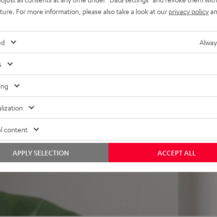
P 2 oder an die Wand mit
uture. For more information, please also take a look at our
privacy policy
an
ed
Alway
s
ing
lization
l content
APPLY SELECTION
ACCEPT ALL