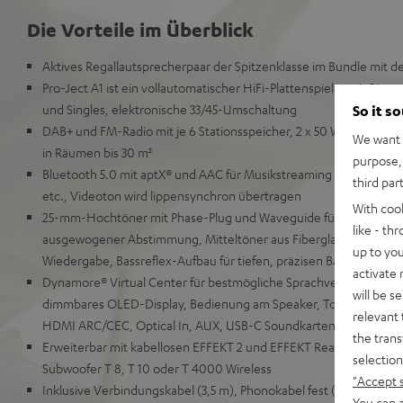
Die Vorteile im Überblick
Aktives Regallautsprecherpaar der Spitzenklasse im Bundle mit de
Pro-Ject A1 ist ein vollautomatischer HiFi-Plattenspieler mit Riem
und Singles, elektronische 33/45-Umschaltung
So it s
DAB+ und FM-Radio mit je 6 Stationsspeicher, 2 x 50 Watt RMS fü
We want t
in Räumen bis 30 m²
purpose, 
Bluetooth 5.0 mit aptX® und AAC für Musikstreaming von Spotif
third par
etc., Videoton wird lippensynchron übertragen
With coo
25-mm-Hochtöner mit Phase-Plug und Waveguide für detailliert
like - th
ausgewogener Abstimmung, Mitteltöner aus Fiberglas mit Phase-P
up to you
Wiedergabe, Bassreflex-Aufbau für tiefen, präzisen Bass
activate
Dynamore® Virtual Center für bestmögliche Sprachverständlichk
will be s
dimmbares OLED-Display, Bedienung am Speaker, Touch Slider, 
relevant 
HDMI ARC/CEC, Optical In, AUX, USB-C Soundkartenfunktion fü
the trans
Erweiterbar mit kabellosen EFFEKT 2 und EFFEKT Rears für echt
selection
Subwoofer T 8, T 10 oder T 4000 Wireless
"Accept 
Inklusive Verbindungskabel (3,5 m), Phonokabel fest (1,23 m), A
You can a