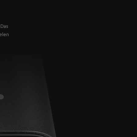
 Das
elen