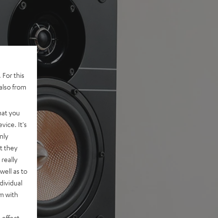
 For this
also from
hat you
vice. It's
nly
t they
really
well as to
dividual
rm with
 effect