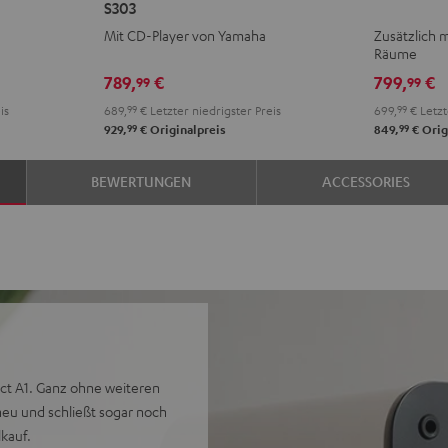
S303
AKTIV
AKTIV
AKTIV
AKTI
Mit CD-Player von Yamaha
Zusätzlich 
+
+
Club
Club
Räume
Yamaha
Yamaha
Edition
Editi
789,
€
799,
€
99
99
CD-
CD-
Night
Pure
is
689,
99
€
Letzter niedrigster Preis
699,
99
€
Letzt
S303
S303
Black
Whit
99
99
929,
€
Originalpreis
849,
€
Orig
Night
Pure
Black
White
BEWERTUNGEN
ACCESSORIES
ct A1. Ganz ohne weiteren
eu und schließt sogar noch
kauf.