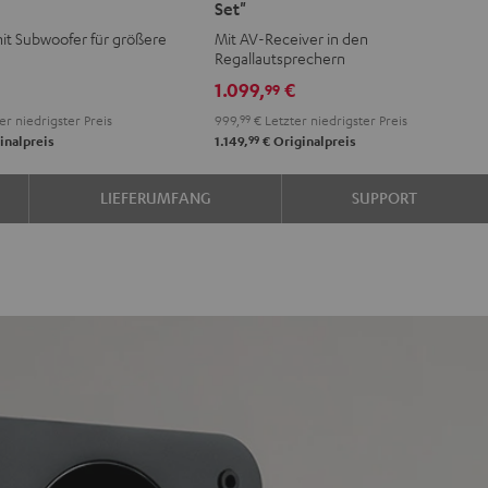
Set"
V
AKTIV
AKTIV
mit Subwoofer für größere
Mit AV-Receiver in den
Surround
Surround
Regallautsprechern
on
"4.1-
"4.1-
1.099,
€
99
Set"
Set"
er niedrigster Preis
999,
99
€
Letzter niedrigster Preis
e
Night
Pure
99
inalpreis
1.149,
€
Originalpreis
Black
White
LIEFERUMFANG
SUPPORT