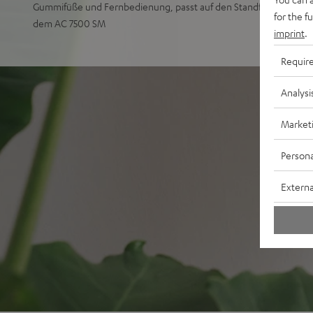
Gummifüße und Fernbedienung, passt auf den Standfuß AC 7001 S
for the f
dem AC 7500 SM
imprint
.
Requir
Analysi
Market
Persona
Externa