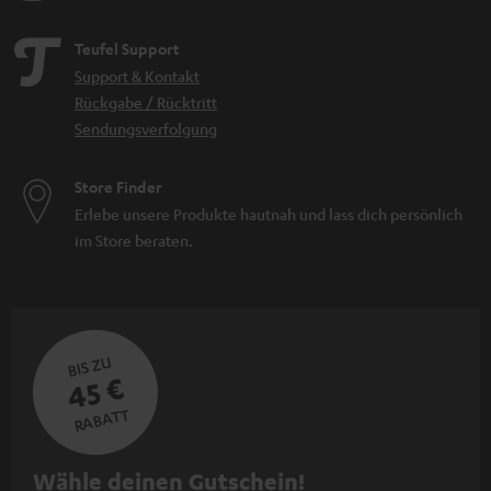
Teufel Support
Support & Kontakt
Rückgabe / Rücktritt
Sendungsverfolgung
Store Finder
Erlebe unsere Produkte hautnah und lass dich persönlich
im Store beraten.
BIS ZU
45 €
RABATT
N
Wähle deinen Gutschein!