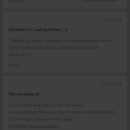
Bartje B.
(automatisch übersetzt *)
15.01.2025
Ultimative Lautsprecher ;-)
Toller Klang, breite Funktionen und mit Kombination eines
Plattenspielers ein toller, musikalischer Abend zum
Geniessen…!
Paul L.
01.01.2025
Hervorragend
Es ist wirklich eine tolle Kombo. Die vielen
Anschlussmöglichkeiten an der Aktivbox sind sehr praktisch.
Zum Klang brauche ich nichts sagen,
Komplette Bewertung lesen