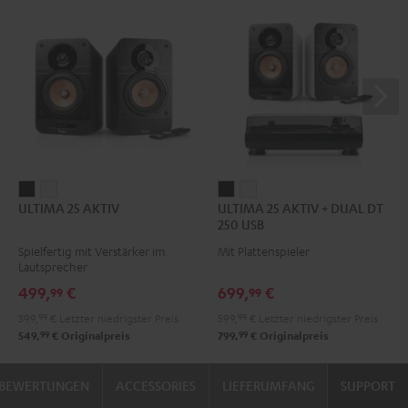
ULTIMA
ULTIMA
ULTIMA
ULTIMA
ULTIMA 25 AKTIV
ULTIMA 25 AKTIV + DUAL DT
25
25
25
25
250 USB
AKTIV
AKTIV
AKTIV
AKTIV
Spielfertig mit Verstärker im
Mit Plattenspieler
Night
Pure
+
+
Lautsprecher
Black
White
DUAL
DUAL
499,
€
699,
€
99
99
DT
DT
399,
99
€
Letzter niedrigster Preis
599,
99
€
Letzter niedrigster Preis
250
250
99
99
549,
€
Originalpreis
799,
€
Originalpreis
USB
USB
Night
Pure
BEWERTUNGEN
ACCESSORIES
LIEFERUMFANG
SUPPORT
Black
White