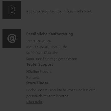
e
o
F
r
A
Audio-Lexikon: Fachbegriffe schnell erklärt
r
A
l
u
m
Q
a
d
a
s
d
i
K
Persönliche Kaufberatung
t
e
o
o
+49 30 217 84 217
i
n
Mo – Fr 08:00 – 19:00 Uhr
-
n
o
Sa 09:00 – 17:30 Uhr
L
t
n
Sonn- und Feiertage geschlossen
e
a
e
Teufel Support
x
k
n
Häufige Fragen
i
Kontakt
t
z
Store Finder
k
d
u
Erlebe unsere Produkte hautnah und lass dich
o
a
r
persönlich im Store beraten.
n
t
G
Übersicht
e
a