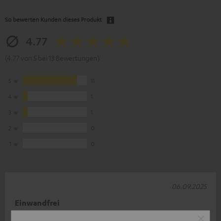
So bewerten Kunden dieses Produkt
4.77
(4.77 von 5 bei 13 Bewertungen)
5
11
4
1
3
1
2
0
1
0
06.09.2025
Einwandfrei