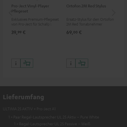
Pro-Ject Vinyl-Player
Ortofon 2M Red Stylus
Or
Pflegeset
To
Exklusives Premium-Pflegeset
Ersatz-Stylus für den Ortofon
Mo
von Pro-Ject für Schallplatten
2M Red Tonabnehmer
To
und - spieler, nur im Teufel
Ort
39,
€
69,
€
99
99
00
Webshop erhältlich
leb
wa
Lieferumfang
ULTIMA 25 AKTIV + Pro-Ject A1
1 × Paar Regal-Lautsprecher UL 25 Aktiv – Pure White
1 × Regal-Lautsprecher UL 25 Passive – Weiß