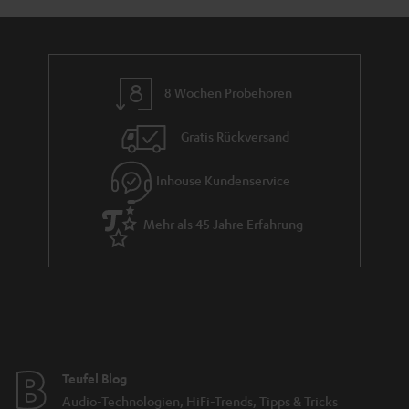
n
r
a
n
8 Wochen Probehören
t
i
Gratis Rückversand
e
Inhouse Kundenservice
Mehr als 45 Jahre Erfahrung
Teufel Blog
Audio-Technologien, HiFi-Trends, Tipps & Tricks