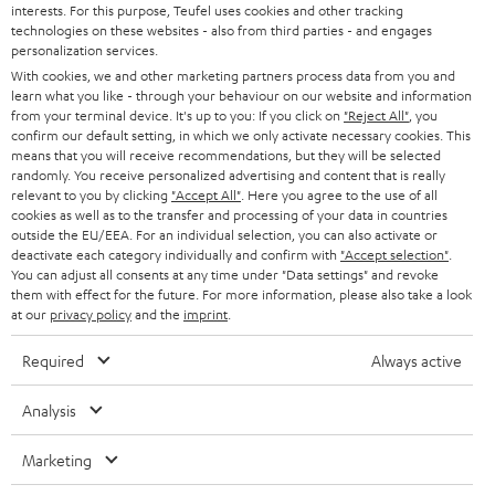
interests. For this purpose, Teufel uses cookies and other tracking
SOUNDBARS
u
KARRIERE
technologies on these websites - also from third parties - and engages
DEUTSCHLAND
personalization services.
n
STEREO
With cookies, we and other marketing partners process data from you and
PRESSE & MARKETING
g
learn what you like - through your behaviour on our website and information
ÖSTERREICH
SMART HOME
from your terminal device. It's up to you: If you click on
"Reject All"
, you
GESCHÄFTSKUNDEN
confirm our default setting, in which we only activate necessary cookies. This
means that you will receive recommendations, but they will be selected
SCHWEIZ
BLUETOOTH-LAUTSPRECHER
PARTNERPROGRAMM
randomly. You receive personalized advertising and content that is really
relevant to you by clicking
"Accept All"
. Here you agree to the use of all
KOPFHÖRER
cookies as well as to the transfer and processing of your data in countries
NIEDERLANDE
BLOG
outside the EU/EEA. For an individual selection, you can also activate or
deactivate each category individually and confirm with
"Accept selection"
.
BLUETOOTH-KOPFHÖRER
NEWSLETTER
You can adjust all consents at any time under "Data settings" and revoke
BELGIEN
them with effect for the future. For more information, please also take a look
STEREOANLAGEN
at our
privacy policy
and the
imprint
.
STORES
FRANKREICH
LAUTSPRECHER
Required
Always active
DEINE VORTEILE BEI TEUFEL
POLEN
ULTIMA-SERIE
Analysis
TEUFEL STORY
Technische Änderungen, Tippfehler und Irrtum vorbehalten. Das auf unseren
IN-EAR-KOPFHÖRER
Marketing
SPANIEN
UNSER MANAGEMENT
Fotos abgebildete Zubehör ist nicht im Lieferumfang enthalten. Etwaige
Entsorgungsgebühren für Batterien sind im Preis inbegriffen.