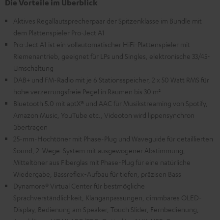
Die Vorteile im Überblick
Aktives Regallautsprecherpaar der Spitzenklasse im Bundle mit
dem Plattenspieler Pro-Ject A1
Pro-Ject A1 ist ein vollautomatischer HiFi-Plattenspieler mit
Riemenantrieb, geeignet für LPs und Singles, elektronische 33/45-
Umschaltung
DAB+ und FM-Radio mit je 6 Stationsspeicher, 2 x 50 Watt RMS für
hohe verzerrungsfreie Pegel in Räumen bis 30 m²
Bluetooth 5.0 mit aptX® und AAC für Musikstreaming von Spotify,
Amazon Music, YouTube etc., Videoton wird lippensynchron
übertragen
25-mm-Hochtöner mit Phase-Plug und Waveguide für detaillierten
Sound, 2-Wege-System mit ausgewogener Abstimmung,
Mitteltöner aus Fiberglas mit Phase-Plug für eine natürliche
Wiedergabe, Bassreflex-Aufbau für tiefen, präzisen Bass
Dynamore® Virtual Center für bestmögliche
Sprachverständlichkeit, Klanganpassungen, dimmbares OLED-
Display, Bedienung am Speaker, Touch Slider, Fernbedienung,