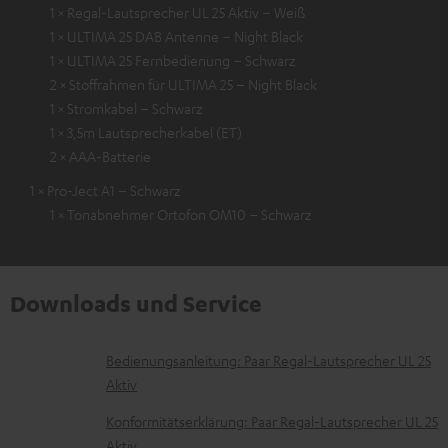
1 × Regal-Lautsprecher UL 25 Aktiv – Weiß
1 × ULTIMA 25 DAB Antenne – Night Black
1 × ULTIMA 25 Fernbedienung – Schwarz
2 × Stoffrahmen für ULTIMA 25 – Night Black
1 × Stromkabel – Schwarz
1 × 3,5m Lautsprecherkabel (ET)
2 × AAA-Batterie
1 × Pro-Ject A1 – Schwarz
1 × Tonabnehmer Ortofon OM10 – Schwarz
Downloads und Service
D
Bedienungsanleitung: Paar Regal-Lautsprecher UL 25
Aktiv
o
k
Konformitätserklärung: Paar Regal-Lautsprecher UL 25
Aktiv