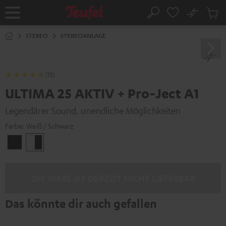
ZUM
NHALT
No
Abs
Startseite
Suche
RINGEN
Artike
im
STEREO
STEREOANLAGE
Waren
(13)
ULTIMA 25 AKTIV + Pro-Ject A1
Legendärer Sound, unendliche Möglichkeiten
Farbe:
Weiß / Schwarz
Schwarz
Weiß
/
Schwarz
DIE WARE IST DERZEIT NICHT LIEFERBAR
Das könnte dir auch gefallen