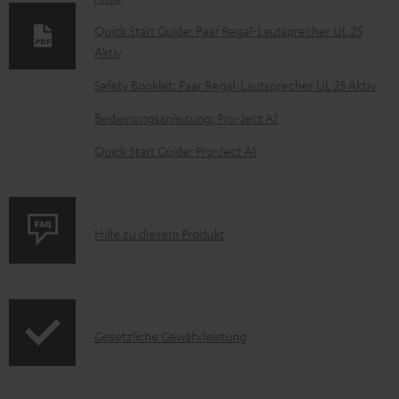
u
m
Quick Start Guide: Paar Regal-Lautsprecher UL 25
Aktiv
e
n
Safety Booklet: Paar Regal-Lautsprecher UL 25 Aktiv
t
Bedienungsanleitung: Pro-Ject A1
e
Quick Start Guide: Pro-Ject A1
z
u
m
P
Hilfe zu diesem Produkt
H
r
e
o
r
d
u
I
Gesetzliche Gewährleistung
u
n
n
k
t
f
t