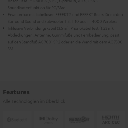
Anschlüsse: HDMI ARC/CEC, Optical In, AUX, USB-C
Soundkartenfunktion für PC/Mac
Erweiterbar mit kabellosen EFFEKT 2 und EFFEKT Rears für echten
Surround Sound und Subwoofer T 8, T 10 oder T 4000 Wireless
Inklusive Verbindungskabel (3,5 m), Phonokabel fest (1,23 m),
Abdeckungen, Antenne, Gummifüße und Fernbedienung, passt
auf den Standfuß AC 7001 SP 2 oder an die Wand mit dem AC 7500
SM
Features
Alle Technologien im Überblick