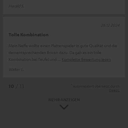
Harald S.
26.12.2024
Tolle Kombination
Mein Neffe wollte einen Plattenspieler in gute Qualität und die
dementsprechenden Boxen dazu. Da gab es ein tolle
Kombination bei Teufel und
Komplette Bewertung lesen
Walter L.
*
10
/ 13
automatisiert übersetzt durch
DeepL
MEHR ANZEIGEN