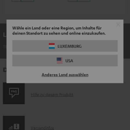
Wähle ein Land oder eine Region, um Inhalte für
Lieferumfang
deinen Standort zu sehen und online einzukaufen.
LUXEMBURG
TEUFEL POSTER "Radio"
USA
Downloads und Service
Anderes Land auswählen
P
Hilfe zu diesem Produkt
r
o
d
I
Versandinfos
u