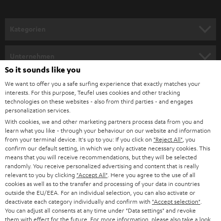
a
n
Kategorien
m
HEIMKINO
e
Unternehmen
l
So it sounds like you
HEIMKINO-KOMPLETTANLAGEN
SUPPORT
d
Teufel Onlineshops
We want to offer you a safe surfing experience that exactly matches your
interests. For this purpose, Teufel uses cookies and other tracking
SOUNDBARS
u
KARRIERE
technologies on these websites - also from third parties - and engages
DEUTSCHLAND
personalization services.
n
STEREO
With cookies, we and other marketing partners process data from you and
PRESSE & MARKETING
g
learn what you like - through your behaviour on our website and information
ÖSTERREICH
SMART HOME
from your terminal device. It's up to you: If you click on
"Reject All"
, you
GESCHÄFTSKUNDEN
confirm our default setting, in which we only activate necessary cookies. This
means that you will receive recommendations, but they will be selected
SCHWEIZ
BLUETOOTH-LAUTSPRECHER
PARTNERPROGRAMM
randomly. You receive personalized advertising and content that is really
relevant to you by clicking
"Accept All"
. Here you agree to the use of all
KOPFHÖRER
cookies as well as to the transfer and processing of your data in countries
NIEDERLANDE
BLOG
outside the EU/EEA. For an individual selection, you can also activate or
deactivate each category individually and confirm with
"Accept selection"
.
BLUETOOTH-KOPFHÖRER
NEWSLETTER
You can adjust all consents at any time under "Data settings" and revoke
BELGIEN
them with effect for the future. For more information, please also take a look