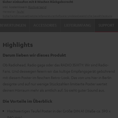
Sicher einkaufen mit 8 Wochen Rückgaberecht
inkl. kostenlosem
Rückversand
Hersteller:
Teufel
Sicherheitshinweise
Ersatzteile
Reparaturen
Software-Updates
Gesetzliche Gewährleistung
BEWERTUNGEN
ACCESSORIES
LIEFERUMFANG
SUPPORT
Highlights
Darum lieben wir dieses Produkt
Ob Radiohead, Radio gaga oder das RADIO 3SIXTY: Wir sind Radio-
Fans. Und deswegen feiern wir das kultige Empfangsgerät gebührend
mit diesem Poster im feschen Retro-Look. Das von uns hier in Berlin
designte und auf nur wenige Stückzahlen limitierte Poster wertet
deinen Hörraum mehr als amtlich auf. So sieht guter Sound aus.
Die Vorteile im Überblick
Hochwertiges Teufel Poster in der Größe DIN A1 (Maße ca. 590 x
840 mm)