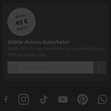
BIS ZU
45 €
RABATT
N
Wähle deinen Gutschein!
Melde dich für den Newsletter an und erhalte bis zu
e
45 € als Dankeschön.
w
s
JETZT
EMAIL
l
ANME
WIDGET
e
t
t
e
r