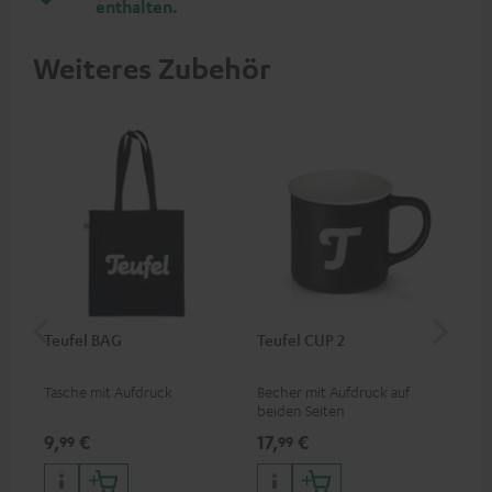
enthalten.
Weiteres Zubehör
Teufel BAG
Teufel CUP 2
Teu
Tasche mit Aufdruck
Becher mit Aufdruck auf
Sna
beiden Seiten
Log
9,
€
17,
€
24
99
99