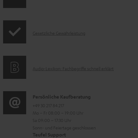
n
k
f
t
o
F
I
Gesetzliche Gewährleistung
r
A
n
m
Q
f
a
s
o
t
A
Audio-Lexikon: Fachbegriffe schnell erklärt
r
i
u
m
o
d
a
n
i
K
Persönliche Kaufberatung
t
e
o
o
+49 30 217 84 217
i
n
Mo – Fr 08:00 – 19:00 Uhr
-
n
o
z
Sa 09:00 – 17:30 Uhr
L
t
n
u
Sonn- und Feiertage geschlossen
e
a
e
Teufel Support
m