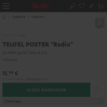
ZUM
NHALT
No
Abs
Startseite
Suche
RINGEN
Artike
im
ZUBEHÖR
FANSHOP
Waren
(2)
TEUFEL POSTER "Radio"
So sieht guter Sound aus.
Farbe:
Rot
12,
€
99
Inkl. MwSt
und zzgl.
Versandkosten
4,99 €
IN DEN WARENKORB
Auf Lager