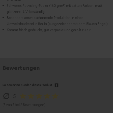
Schweres Recycling-Papier (160 g/m²) mit satten Farben, matt
glänzend, UV-beständig
Besonders umweltschonende Produktion in einer
Umweltdruckerei in Berlin (ausgezeichnet mit dem Blauen Engel)
Kommt frisch gedruckt, gut verpackt und gerollt zu dir
Bewertungen
So bewerten Kunden dieses Produkt
5
(5 von 5 bei 2 Bewertungen)