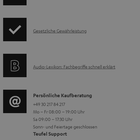
e
r
r
o
u
d
I
n
Gesetzliche Gewährleistung
u
n
t
k
f
e
t
o
r
F
A
Audio-Lexikon: Fachbegriffe schnell erklärt
r
l
A
u
m
a
Q
d
a
d
s
i
K
Persönliche Kaufberatung
t
e
o
o
+49 30 217 84 217
i
n
Mo – Fr 08:00 – 19:00 Uhr
-
n
o
Sa 09:00 – 17:30 Uhr
L
t
n
Sonn- und Feiertage geschlossen
e
a
e
Teufel Support