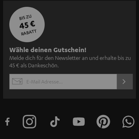
BIS ZU
45 €
RABATT
N
Wähle deinen Gutschein!
Melde dich für den Newsletter an und erhalte bis zu
e
45 € als Dankeschön.
w
s
JETZT
EMAIL
l
ANME
WIDGET
e
t
t
e
r