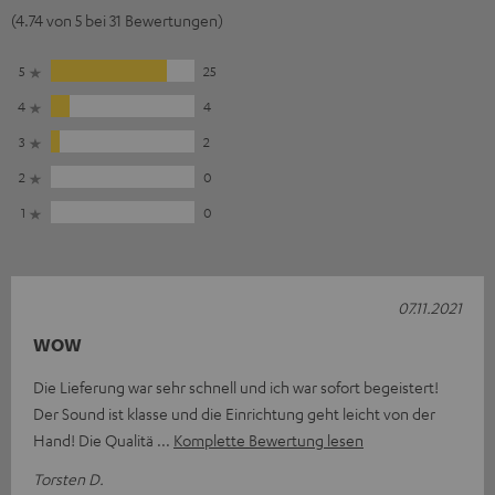
(4.74 von 5 bei 31 Bewertungen)
5
25
4
4
3
2
2
0
1
0
07.11.2021
WOW
Die Lieferung war sehr schnell und ich war sofort begeistert!
Der Sound ist klasse und die Einrichtung geht leicht von der
Hand! Die Qualitä
Komplette Bewertung lesen
Torsten D.