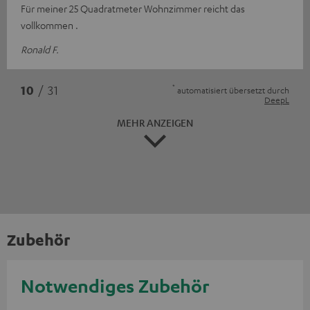
Für meiner 25 Quadratmeter Wohnzimmer reicht das
vollkommen .
Ronald F.
*
10
/ 31
automatisiert übersetzt durch
DeepL
MEHR ANZEIGEN
Zubehör
Notwendiges Zubehör