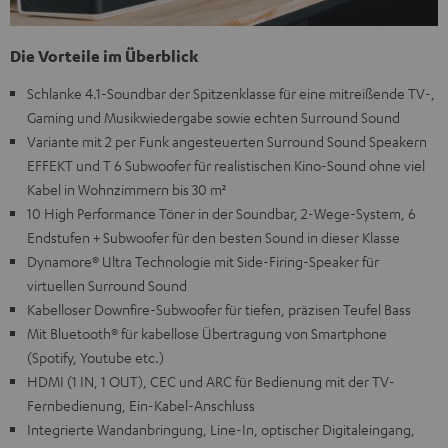
Die Vorteile im Überblick
Schlanke 4.1-Soundbar der Spitzenklasse für eine mitreißende TV-,
Gaming und Musikwiedergabe sowie echten Surround Sound
Variante mit 2 per Funk angesteuerten Surround Sound Speakern
EFFEKT und T 6 Subwoofer für realistischen Kino-Sound ohne viel
Kabel in Wohnzimmern bis 30 m²
10 High Performance Töner in der Soundbar, 2-Wege-System, 6
Endstufen + Subwoofer für den besten Sound in dieser Klasse
Dynamore® Ultra Technologie mit Side-Firing-Speaker für
virtuellen Surround Sound
Kabelloser Downfire-Subwoofer für tiefen, präzisen Teufel Bass
Mit Bluetooth® für kabellose Übertragung von Smartphone
(Spotify, Youtube etc.)
HDMI (1 IN, 1 OUT), CEC und ARC für Bedienung mit der TV-
Fernbedienung, Ein-Kabel-Anschluss
Integrierte Wandanbringung, Line-In, optischer Digitaleingang,