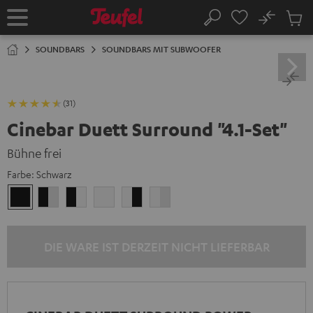
ZUM
NHALT
No
Abs
Startseite
Suche
RINGEN
Artike
im
SOUNDBARS
SOUNDBARS MIT SUBWOOFER
Waren
(31)
Cinebar Duett Surround "4.1-Set"
Bühne frei
Farbe:
Schwarz
Schwarz
Schwarz
Schwarz
Weiß
Weiß
Weiß
/
/
/
/
Schwarz-
Weiß
Schwarz
Schwarz-
Weiß
Weiß
DIE WARE IST DERZEIT NICHT LIEFERBAR