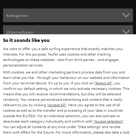
a
n
Kategorien
m
HEIMKINO
e
Unternehmen
l
So it sounds like you
HEIMKINO-KOMPLETTANLAGEN
SUPPORT
d
Teufel Onlineshops
We want to offer you a safe surfing experience that exactly matches your
interests. For this purpose, Teufel uses cookies and other tracking
SOUNDBARS
u
KARRIERE
technologies on these websites - also from third parties - and engages
DEUTSCHLAND
personalization services.
n
STEREO
With cookies, we and other marketing partners process data from you and
PRESSE & MARKETING
g
learn what you like - through your behaviour on our website and information
ÖSTERREICH
SMART HOME
from your terminal device. It's up to you: If you click on
"Reject All"
, you
GESCHÄFTSKUNDEN
confirm our default setting, in which we only activate necessary cookies. This
means that you will receive recommendations, but they will be selected
SCHWEIZ
BLUETOOTH-LAUTSPRECHER
PARTNERPROGRAMM
randomly. You receive personalized advertising and content that is really
relevant to you by clicking
"Accept All"
. Here you agree to the use of all
KOPFHÖRER
cookies as well as to the transfer and processing of your data in countries
NIEDERLANDE
BLOG
outside the EU/EEA. For an individual selection, you can also activate or
deactivate each category individually and confirm with
"Accept selection"
.
BLUETOOTH-KOPFHÖRER
NEWSLETTER
You can adjust all consents at any time under "Data settings" and revoke
BELGIEN
them with effect for the future. For more information, please also take a look
STEREOANLAGEN