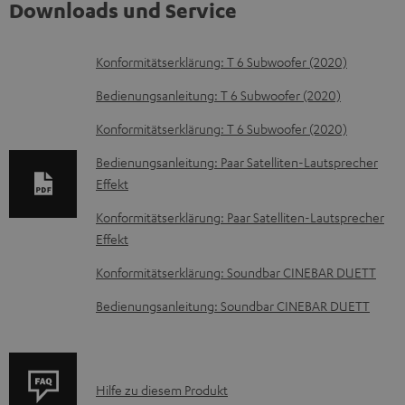
Downloads und Service
D
Konformitätserklärung: T 6 Subwoofer (2020)
o
Bedienungsanleitung: T 6 Subwoofer (2020)
k
Konformitätserklärung: T 6 Subwoofer (2020)
u
Bedienungsanleitung: Paar Satelliten-Lautsprecher
m
Effekt
e
Konformitätserklärung: Paar Satelliten-Lautsprecher
n
Effekt
t
Konformitätserklärung: Soundbar CINEBAR DUETT
e
z
Bedienungsanleitung: Soundbar CINEBAR DUETT
u
m
H
P
Hilfe zu diesem Produkt