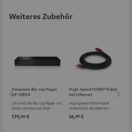
Weiteres Zubehör
Panasonic Blu-ray Player
High-Speed HDMI® Kabel
1,5
DP-UB154
mit Ethernet
C7
Ultra HD 4K Blu-ray Player mit
Highspeed HDMI-Kabel
Ver
Dolby Atmos und Multi HDR-
unterstützt aktuelle Standards
Kab
Unterstützung inklusive
wie z.B. 4K 50/60p und 4K 3D
mm
179,
€
16,
€
19
00
99
HDR10+ für eine überragende
Bildqualität mit lebensechten
Kontrasten und Farben