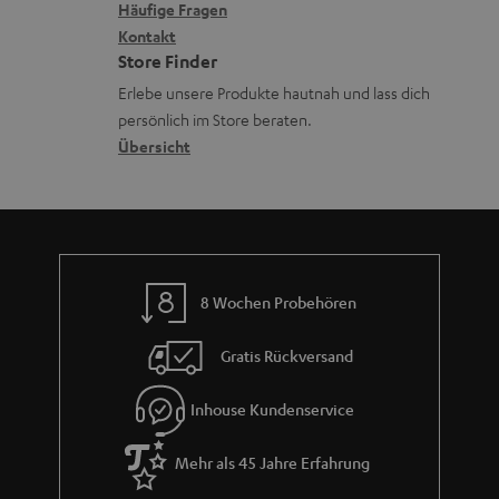
x
k
n
Häufige Fragen
i
Kontakt
t
z
Store Finder
k
d
u
Erlebe unsere Produkte hautnah und lass dich
o
a
r
persönlich im Store beraten.
n
t
G
Übersicht
e
a
n
r
a
n
8 Wochen Probehören
t
i
Gratis Rückversand
e
Inhouse Kundenservice
Mehr als 45 Jahre Erfahrung