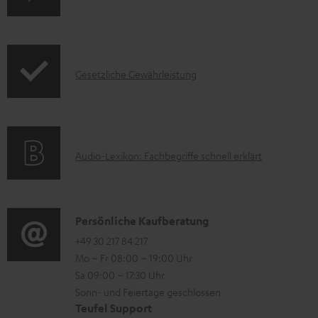
e
r
r
o
u
d
I
n
Gesetzliche Gewährleistung
u
n
t
k
f
e
t
o
r
F
A
Audio-Lexikon: Fachbegriffe schnell erklärt
r
l
A
u
m
a
Q
d
a
d
s
i
K
Persönliche Kaufberatung
t
e
o
o
+49 30 217 84 217
i
n
Mo – Fr 08:00 – 19:00 Uhr
-
n
o
Sa 09:00 – 17:30 Uhr
L
t
n
Sonn- und Feiertage geschlossen
e
a
e
Teufel Support