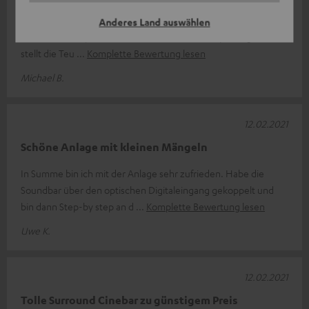
Genauso habe ich es mir vorgestellt, perfekte Ton-und Klang-
Anderes Land auswählen
Qualität und super Bass. Hatte vorher eine Sony-Anlage, diese
stellt die Teu
Komplette Bewertung lesen
Michael B.
12.02.2021
Schöne Anlage mit kleinen Mängeln
In Summe bin ich mit der Anlage sehr zufrieden. Habe die
Soundbar über den optischen Digitaleingang gekoppelt und
bin dann Step-by step an d
Komplette Bewertung lesen
Uwe K.
12.02.2021
Tolle Surround Cinebar zu günstigem Preis