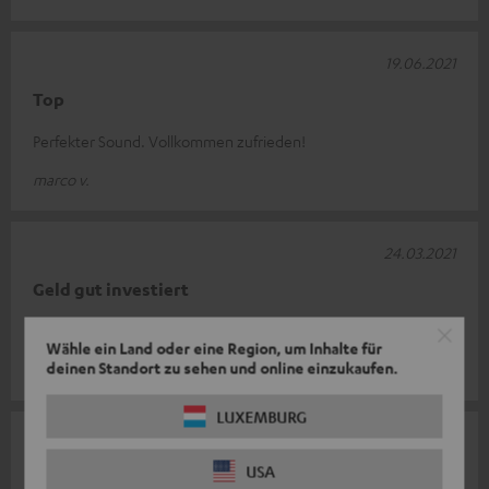
19.06.2021
Top
Perfekter Sound. Vollkommen zufrieden!
marco v.
24.03.2021
Geld gut investiert
Bin rundum zufrieden mit der Cinebar.
Wähle ein Land oder eine Region, um Inhalte für
deinen Standort zu sehen und online einzukaufen.
Florian W.
LUXEMBURG
12.02.2021
USA
Perfektes Produkt