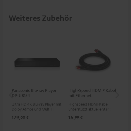
Weiteres Zubehör
Panasonic Blu-ray Player
High-Speed HDMI® Kabel
1,5
DP-UB154
mit Ethernet
C7
Ultra HD 4K Blu-ray Player mit
Highspeed HDMI-Kabel
Ver
Dolby Atmos und Multi HDR-
unterstützt aktuelle Standards
Kab
Unterstützung inklusive
wie z.B. 4K 50/60p und 4K 3D
mm
179,
€
16,
€
19
00
99
HDR10+ für eine überragende
Bildqualität mit lebensechten
Kontrasten und Farben