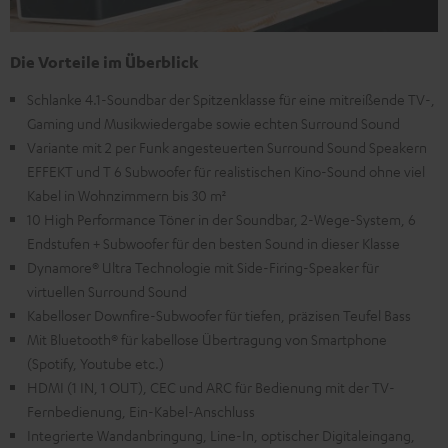
Die Vorteile im Überblick
Schlanke 4.1-Soundbar der Spitzenklasse für eine mitreißende TV-,
Gaming und Musikwiedergabe sowie echten Surround Sound
Variante mit 2 per Funk angesteuerten Surround Sound Speakern
EFFEKT und T 6 Subwoofer für realistischen Kino-Sound ohne viel
Kabel in Wohnzimmern bis 30 m²
10 High Performance Töner in der Soundbar, 2-Wege-System, 6
Endstufen + Subwoofer für den besten Sound in dieser Klasse
Dynamore® Ultra Technologie mit Side-Firing-Speaker für
virtuellen Surround Sound
Kabelloser Downfire-Subwoofer für tiefen, präzisen Teufel Bass
Mit Bluetooth® für kabellose Übertragung von Smartphone
(Spotify, Youtube etc.)
HDMI (1 IN, 1 OUT), CEC und ARC für Bedienung mit der TV-
Fernbedienung, Ein-Kabel-Anschluss
Integrierte Wandanbringung, Line-In, optischer Digitaleingang,