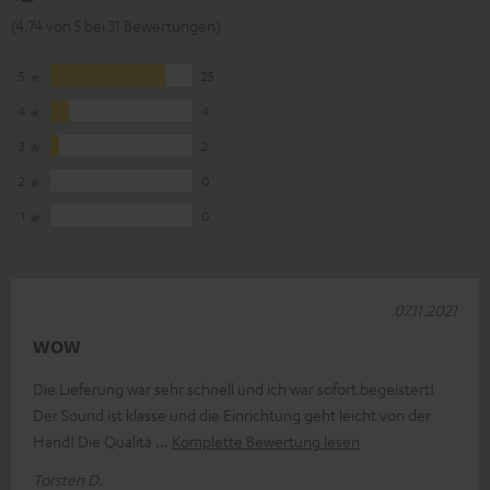
(4.74 von 5 bei 31 Bewertungen)
5
25
4
4
3
2
2
0
1
0
07.11.2021
WOW
Die Lieferung war sehr schnell und ich war sofort begeistert!
Der Sound ist klasse und die Einrichtung geht leicht von der
Hand! Die Qualitä
Komplette Bewertung lesen
Torsten D.