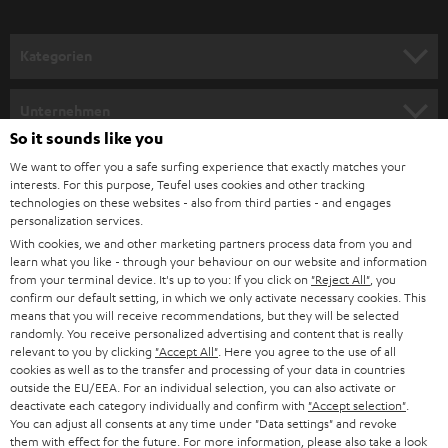
a
n
Kategorien
m
HEIMKINO
e
Unternehmen
l
So it sounds like you
HEIMKINO-KOMPLETTANLAGEN
SUPPORT
d
Teufel Onlineshops
We want to offer you a safe surfing experience that exactly matches your
interests. For this purpose, Teufel uses cookies and other tracking
SOUNDBARS
u
KARRIERE
technologies on these websites - also from third parties - and engages
DEUTSCHLAND
personalization services.
n
STEREO
With cookies, we and other marketing partners process data from you and
PRESSE & MARKETING
g
learn what you like - through your behaviour on our website and information
ÖSTERREICH
SMART HOME
from your terminal device. It's up to you: If you click on
"Reject All"
, you
GESCHÄFTSKUNDEN
confirm our default setting, in which we only activate necessary cookies. This
means that you will receive recommendations, but they will be selected
SCHWEIZ
BLUETOOTH-LAUTSPRECHER
PARTNERPROGRAMM
randomly. You receive personalized advertising and content that is really
relevant to you by clicking
"Accept All"
. Here you agree to the use of all
KOPFHÖRER
cookies as well as to the transfer and processing of your data in countries
NIEDERLANDE
BLOG
outside the EU/EEA. For an individual selection, you can also activate or
deactivate each category individually and confirm with
"Accept selection"
.
BLUETOOTH-KOPFHÖRER
NEWSLETTER
You can adjust all consents at any time under "Data settings" and revoke
BELGIEN
them with effect for the future. For more information, please also take a look