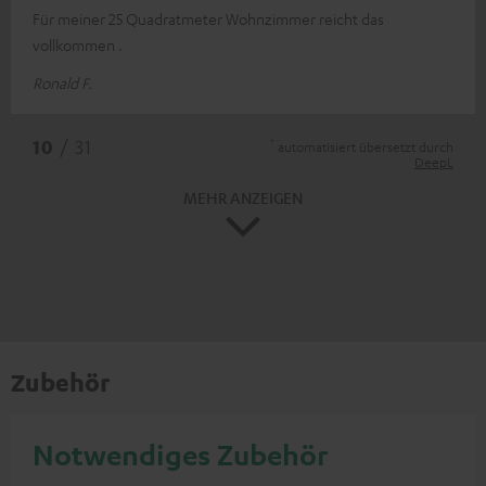
Für meiner 25 Quadratmeter Wohnzimmer reicht das
vollkommen .
Ronald F.
*
10
/ 31
automatisiert übersetzt durch
DeepL
MEHR ANZEIGEN
Zubehör
Notwendiges Zubehör