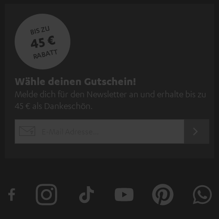
BIS ZU
45 €
RABATT
N
Wähle deinen Gutschein!
Melde dich für den Newsletter an und erhalte bis zu
e
45 € als Dankeschön.
w
s
JETZT
EMAIL
l
ANME
WIDGET
e
t
t
e
r