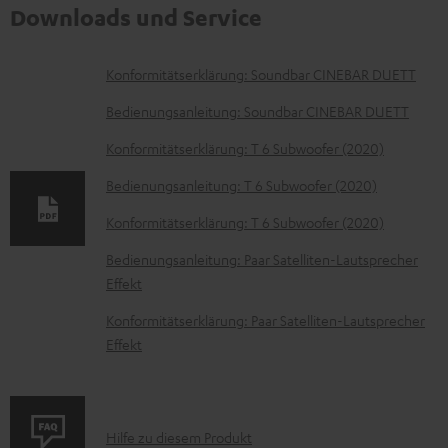
Downloads und Service
D
Konformitätserklärung: Soundbar CINEBAR DUETT
o
Bedienungsanleitung: Soundbar CINEBAR DUETT
k
Konformitätserklärung: T 6 Subwoofer (2020)
u
Bedienungsanleitung: T 6 Subwoofer (2020)
m
e
Konformitätserklärung: T 6 Subwoofer (2020)
n
Bedienungsanleitung: Paar Satelliten-Lautsprecher
t
Effekt
e
Konformitätserklärung: Paar Satelliten-Lautsprecher
z
Effekt
u
m
H
P
Hilfe zu diesem Produkt