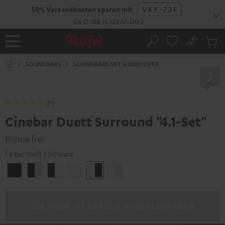
ZUM
50% Versandkosten sparen mit
VKF-72F
NHALT
RINGEN
06
D
:
08
H
:
02
M
:
58
S
No
Abs
Startseite
Suche
Artike
im
SOUNDBARS
SOUNDBARS MIT SUBWOOFER
Waren
(31)
Cinebar Duett Surround "4.1-Set"
Bühne frei
Farbe:
Weiß / Schwarz
Schwarz
Schwarz
Schwarz
Weiß
Weiß
Weiß
/
/
/
/
Schwarz-
Weiß
Schwarz
Schwarz-
Weiß
Weiß
DIE WARE IST DERZEIT NICHT LIEFERBAR