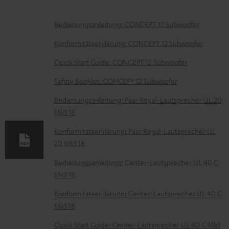
D
Bedienungsanleitung: CONCEPT 12 Subwoofer
o
Konformitätserklärung: CONCEPT 12 Subwoofer
k
Quick Start Guide: CONCEPT 12 Subwoofer
u
Safety Booklet: CONCEPT 12 Subwoofer
m
e
Bedienungsanleitung: Paar Regal-Lautsprecher UL 20
Mk3 18
n
t
Konformitätserklärung: Paar Regal-Lautsprecher UL
20 Mk3 18
e
z
Bedienungsanleitung: Center-Lautsprecher UL 40 C
Mk3 18
u
m
Konformitätserklärung: Center-Lautsprecher UL 40 C
Mk3 18
H
e
Quick Start Guide: Center-Lautsprecher UL 40 C Mk3