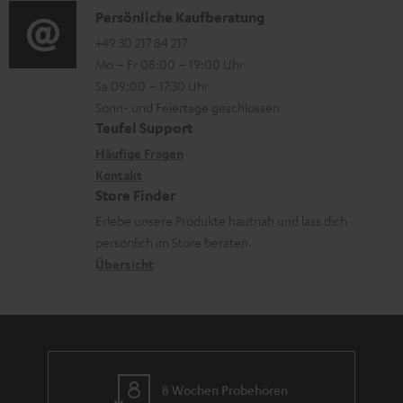
i
K
Persönliche Kaufberatung
t
o
o
+49 30 217 84 217
i
Mo – Fr 08:00 – 19:00 Uhr
-
n
o
Sa 09:00 – 17:30 Uhr
L
t
n
Sonn- und Feiertage geschlossen
e
a
e
Teufel Support
x
k
n
Häufige Fragen
i
Kontakt
t
z
Store Finder
k
d
u
Erlebe unsere Produkte hautnah und lass dich
o
a
r
persönlich im Store beraten.
n
t
G
Übersicht
e
a
n
r
a
n
8 Wochen Probehören
t