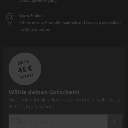
Sendungsverfolgung
Store Finder
Erlebe unsere Produkte hautnah und lass dich persönlich
im Store beraten.
BIS ZU
45 €
RABATT
N
Wähle deinen Gutschein!
Melde dich für den Newsletter an und erhalte bis zu
e
45 € als Dankeschön.
w
s
JETZT
EMAIL
l
ANME