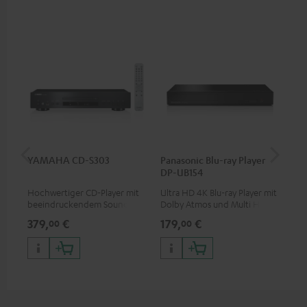
YAMAHA CD-S303
Panasonic Blu-ray Player
1,5
DP-UB154
C7
Hochwertiger CD-Player mit
Ultra HD 4K Blu-ray Player mit
Ver
beeindruckendem Sound und
Dolby Atmos und Multi HDR-
Kab
wertiger Verarbeitung
Unterstützung inklusive
mm
379,
€
179,
€
19
00
00
HDR10+ für eine überragende
Bildqualität mit lebensechten
Kontrasten und Farben