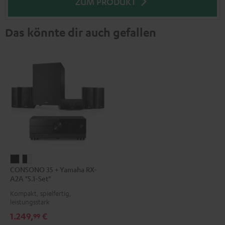
ZUM PRODUKT
Das könnte dir auch gefallen
CONSONO
CONSONO
CONSONO 35 + Yamaha RX-
35
35
A2A "5.1-Set"
+
+
Kompakt, spielfertig,
Yamaha
Yamaha
leistungsstark
RX-
RX-
1.249,
€
99
A2A
A2A