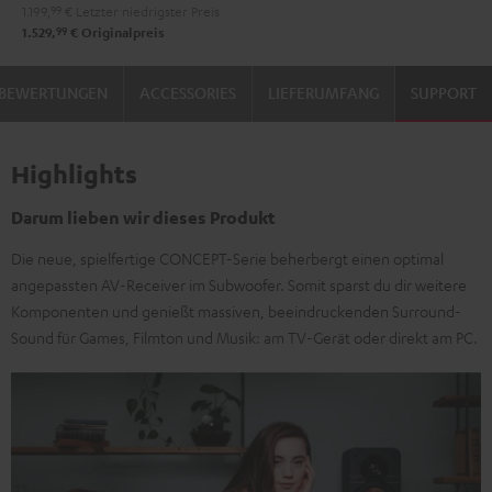
1.199,
99
€
Letzter niedrigster Preis
"5.1-
"5.1-
99
1.529,
€
Originalpreis
Set"
Set"
Schwarz
Schwarz
BEWERTUNGEN
ACCESSORIES
LIEFERUMFANG
SUPPORT
/
Weiß
Highlights
Darum lieben wir dieses Produkt
Die neue, spielfertige CONCEPT-Serie beherbergt einen optimal
angepassten AV-Receiver im Subwoofer. Somit sparst du dir weitere
Komponenten und genießt massiven, beeindruckenden Surround-
Sound für Games, Filmton und Musik: am TV-Gerät oder direkt am PC.