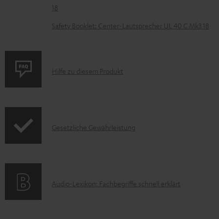
18
r
u
Safety Booklet: Center-Lautsprecher UL 40 C Mk3 18
n
t
e
P
Hilfe zu diesem Produkt
r
r
l
o
a
d
d
I
Gesetzliche Gewährleistung
u
e
n
k
n
f
t
o
F
A
Audio-Lexikon: Fachbegriffe schnell erklärt
r
A
u
m
Q
d
a
s