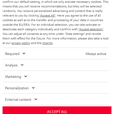
confirm our default setting, in which we only activate necessary cookies. This
means that you will receive recommendations, but they will be selected
SCHWEIZ
BLUETOOTH-LAUTSPRECHER
PARTNERPROGRAMM
randomly. You receive personalized advertising and content that is really
relevant to you by clicking
"Accept All"
. Here you agree to the use of all
KOPFHÖRER
cookies as well as to the transfer and processing of your data in countries
NIEDERLANDE
BLOG
outside the EU/EEA. For an individual selection, you can also activate or
deactivate each category individually and confirm with
"Accept selection"
.
BLUETOOTH-KOPFHÖRER
NEWSLETTER
You can adjust all consents at any time under "Data settings" and revoke
BELGIEN
them with effect for the future. For more information, please also take a look
STEREOANLAGEN
at our
privacy policy
and the
imprint
.
STORES
FRANKREICH
LAUTSPRECHER
Required
Always active
DEINE VORTEILE BEI TEUFEL
POLEN
ULTIMA-SERIE
Analysis
TEUFEL STORY
Technische Änderungen, Tippfehler und Irrtum vorbehalten. Das auf unseren
IN-EAR-KOPFHÖRER
Marketing
SPANIEN
UNSER MANAGEMENT
Fotos abgebildete Zubehör ist nicht im Lieferumfang enthalten. Etwaige
Entsorgungsgebühren für Batterien sind im Preis inbegriffen.
FANSHOP
Personalization
NACHHALTIGKEIT
ITALIEN
©2026 Lautsprecher Teufel GmbH - All rights reserved.
NEUHEITEN
External content
UNSERE WERTE
USA
Impressum
AGB
Datenschutz
Daten-Einstellungen
EU Data Act
BARRIEREFREIHEIT
ACCEPT ALL
Vertrag widerrufen