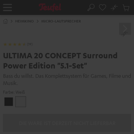
ZUM
NHALT
No
Abs
Startseite
Suche
RINGEN
Artike
im
HEIMKINO
MICRO-LAUTSPRECHER
Waren
(19)
ULTIMA 20 CONCEPT Surround
Power Edition "5.1-Set"
Bass du willst. Das Komplettsystem für Games, Filme und
Musik.
Farbe:
Weiß
Schwarz
Weiß
DIE WARE IST DERZEIT NICHT LIEFERBAR