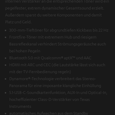
internen Verstärker an die entsprechenden Töner wird ein
pegelfester, extrem dynamischer Gesamtsound erzielt.
Außerdem sparst du weitere Komponenten und damit
Platz und Geld.
300-mm-Tieftöner für abgrundtiefen Kickbass bis 22 Hz
Frontfire-Töner mit extremem Hub und riesigem
Bassreflexkanal verhindert Strömungsgeräusche auch
bei hohen Pegeln
Bluetooth 5.0 mit Qualcomm® aptX™ und AAC
HDMI mit ARC und CEC (die Lautstärke lässt sich auch
mit der TV-Fernbedienung regeln)
Dynamore®-Technologie verbreitert das Stereo-
Panorama für eine imposante klangliche Einhüllung
5.1-USB-C-Soundkartenfunktion, AUX-In und Optical-In,
hocheffizienter Class-D-Verstärker von Texas
Instruments
automatisches Aufwachen aus dem Standby