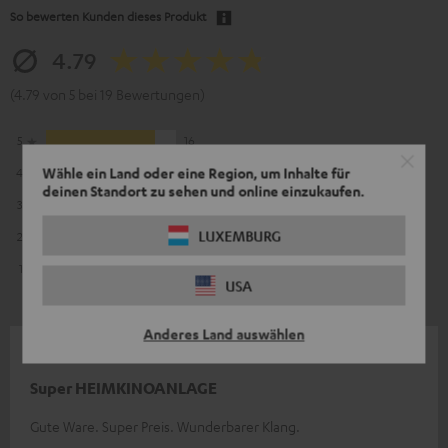
So bewerten Kunden dieses Produkt
4.79
(4.79 von 5 bei 19 Bewertungen)
5
16
Wähle ein Land oder eine Region, um Inhalte für
4
2
deinen Standort zu sehen und online einzukaufen.
3
1
LUXEMBURG
2
0
1
0
USA
Anderes Land auswählen
25.03.2025
Super HEIMKINOANLAGE
Gute Ware. Super Preis. Wunderbarer Klang.