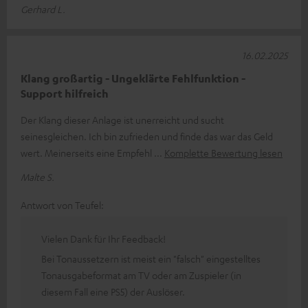
Gerhard L.
16.02.2025
Klang großartig - Ungeklärte Fehlfunktion -
Support hilfreich
Der Klang dieser Anlage ist unerreicht und sucht
seinesgleichen. Ich bin zufrieden und finde das war das Geld
wert. Meinerseits eine Empfehl
Komplette Bewertung lesen
Malte S.
Antwort von Teufel:
Vielen Dank für Ihr Feedback!
Bei Tonaussetzern ist meist ein "falsch" eingestelltes
Tonausgabeformat am TV oder am Zuspieler (in
diesem Fall eine PS5) der Auslöser.