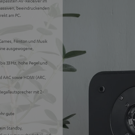
gepassten AV-Receiver im
massiven, beeindruckenden
rekt am PC.
 Games, Filmton und Musik
 eine ausgewogene,
bis 33 Hz, hohe Pegel und
nd AAC sowie HDMI (ARC,
egallautsprecher mit 2-
ehr gute
dem Standby,