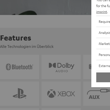
for the f
imprint
.
Requir
Analysi
Features
Market
Alle Technologien im Überblick
Persona
Externa