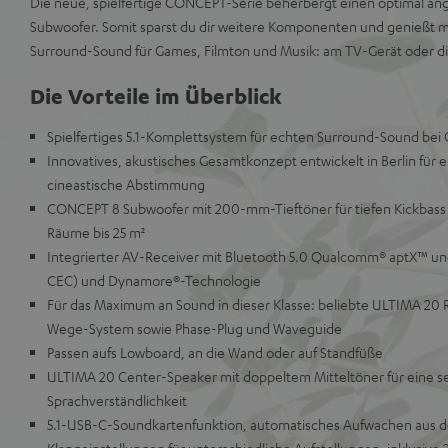
Die neue, spielfertige CONCEPT-Serie beherbergt einen optimal an
Subwoofer. Somit sparst du dir weitere Komponenten und genießt 
Surround-Sound für Games, Filmton und Musik: am TV-Gerät oder di
Die Vorteile im Überblick
Spielfertiges 5.1-Komplettsystem für echten Surround-Sound bei
Innovatives, akustisches Gesamtkonzept entwickelt in Berlin für
cineastische Abstimmung
CONCEPT 8 Subwoofer mit 200-mm-Tieftöner für tiefen Kickbass 
Räume bis 25 m²
Integrierter AV-Receiver mit Bluetooth 5.0 Qualcomm® aptX™ u
CEC) und Dynamore®-Technologie
Für das Maximum an Sound in dieser Klasse: beliebte ULTIMA 20 R
Wege-System sowie Phase-Plug und Waveguide
Passen aufs Lowboard, an die Wand oder auf Standfüße
ULTIMA 20 Center-Speaker mit doppeltem Mitteltöner für eine s
Sprachverständlichkeit
5.1-USB-C-Soundkartenfunktion, automatisches Aufwachen aus 