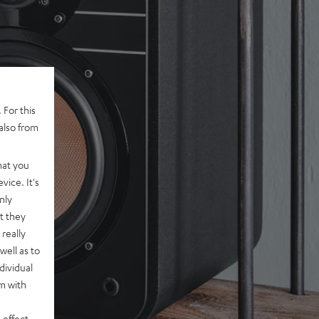
 For this
also from
hat you
vice. It's
nly
t they
really
well as to
dividual
rm with
 effect