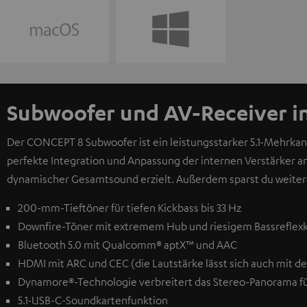
Subwoofer und AV-Receiver i
Der CONCEPT 8 Subwoofer ist ein leistungsstarker 5.1-Mehrka
perfekte Integration und Anpassung der internen Verstärker a
dynamischer Gesamtsound erzielt. Außerdem sparst du weiter
200-mm-Tieftöner für tiefen Kickbass bis 33 Hz
Downfire-Töner mit extremem Hub und riesigem Bassreflex
Bluetooth 5.0 mit Qualcomm® aptX™ und AAC
HDMI mit ARC und CEC (die Lautstärke lässt sich auch mit d
Dynamore®-Technologie verbreitert das Stereo-Panorama fü
5.1-USB-C-Soundkartenfunktion