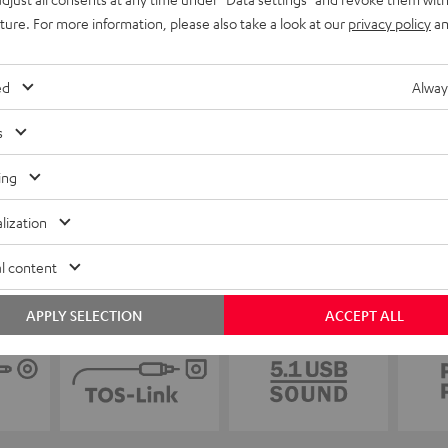
uture. For more information, please also take a look at our
privacy policy
an
ed
Alway
s
ing
lization
l content
APPLY SELECTION
ACCEPT ALL