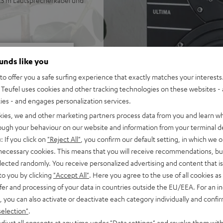
 25 m Lautsprecherkabel und
ounds like you
o offer you a safe surfing experience that exactly matches your interests.
Teufel uses cookies and other tracking technologies on these websites - 
ties - and engages personalization services.
kies, we and other marketing partners process data from you and learn w
bei 15 Bewertungen)
rough your behaviour on our website and information from your terminal de
: If you click on
"Reject All"
, you confirm our default setting, in which we o
 necessary cookies. This means that you will receive recommendations, bu
WERTUNGEN
elected randomly. You receive personalized advertising and content that is 
to you by clicking
"Accept All"
. Here you agree to the use of all cookies as 
fer and processing of your data in countries outside the EU/EEA. For an in
, you can also activate or deactivate each category individually and confi
selection"
.
djust all consents at any time under "Data settings" and revoke them with