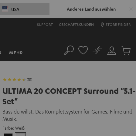
Anderes Land auswählen
USA
SUPPORT
GESCHÄFTSKUNDEN
STORE FINDER
No
R
MEHR
Suche
Mein
Artikel
Konto
im
Warenk
(15)
ULTIMA 20 CONCEPT Surround "5.1-
Set"
Bass du willst. Das Komplettsystem für Games, Filme und
Musik.
Farbe:
Weiß