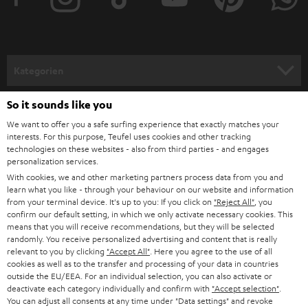
e
r
a
n
Kategorien
m
HEIMKINO
e
So it sounds like you
Unternehmen
l
We want to offer you a safe surfing experience that exactly matches your
HEIMKINO-KOMPLETTANLAGEN
interests. For this purpose, Teufel uses cookies and other tracking
SUPPORT
d
Teufel Onlineshops
technologies on these websites - also from third parties - and engages
personalization services.
SOUNDBARS
u
KARRIERE
With cookies, we and other marketing partners process data from you and
DEUTSCHLAND
n
learn what you like - through your behaviour on our website and information
STEREO
PRESSE & MARKETING
from your terminal device. It's up to you: If you click on
"Reject All"
, you
g
confirm our default setting, in which we only activate necessary cookies. This
ÖSTERREICH
SMART HOME
means that you will receive recommendations, but they will be selected
GESCHÄFTSKUNDEN
randomly. You receive personalized advertising and content that is really
relevant to you by clicking
"Accept All"
. Here you agree to the use of all
SCHWEIZ
BLUETOOTH-LAUTSPRECHER
PARTNERPROGRAMM
cookies as well as to the transfer and processing of your data in countries
outside the EU/EEA. For an individual selection, you can also activate or
KOPFHÖRER
deactivate each category individually and confirm with
"Accept selection"
.
NIEDERLANDE
BLOG
You can adjust all consents at any time under "Data settings" and revoke