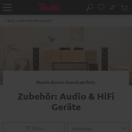
ZUM
NHALT
No
Abs
Startseite
Suche
RINGEN
Artike
im
ALLE ZUBEHÖR PRODUKTE
Waren
Macht deinen Sound perfekt.
Zubehör: Audio & HiFi
Geräte
Filtern