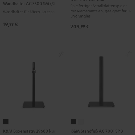
Wandhalter AC 3500 SM (Stk.)
250
Spielfertiger Schallplattenspieler
3500
3500
mit Riemenantrieb, geeignet für LP
Wandhalter für Micro-Lautsprecher
USB
SM
SM
und Singles
Schwarz
(Stk.)
(Stk.)
19,
€
99
249,
€
99
Schwarz
Weiß
K&M
K&M
K&M
Standfuß
Standfuß
Boxenstativ
K&M Standfuß AC 7001 SP 3
K&M Boxenstativ 29680 kurz