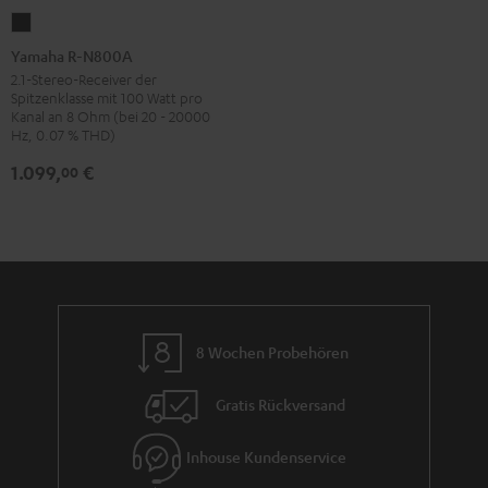
Yamaha
R-
Yamaha R-N800A
N800A
2.1-Stereo-Receiver der
Spitzenklasse mit 100 Watt pro
Schwarz
Kanal an 8 Ohm (bei 20 - 20000
Hz, 0.07 % THD)
1.099,
€
00
8 Wochen Probehören
Gratis Rückversand
Inhouse Kundenservice