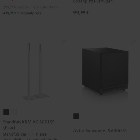
Bodenplatte verfügen
Schwarz
Weiß
299,
99
€
Letzter niedrigster Preis
99,
€
99
99
419,
€
Originalpreis
Standfuß
Standfuß
Aktiv-
K&M
K&M
Standfuß K&M AC 6001 SP
Subwoofer
(Paar)
AC
AC
Aktiv-Subwoofer S 6000 SW
S
Standfuß der HiFi-Klasse
6001
6001
6000
ausschließlich geeignet für die