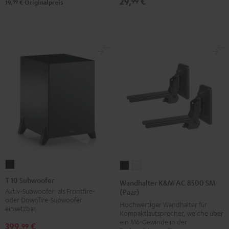
29,
€
99
99
19,
€
Originalpreis
T
Wandhalter
Wandhalter
10
K&M
K&M
T 10 Subwoofer
Wandhalter K&M AC 8500 SM
Subwoofer
AC
AC
Aktiv-Subwoofer: als Frontfire-
(Paar)
oder Downfire-Subwoofer
Schwarz
8500
8500
Hochwertiger Wandhalter für
einsetzbar
Kompaktlautsprecher, welche über
SM
SM
ein M6-Gewinde in der
399,
€
99
(Paar)
(Paar)