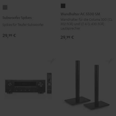
Wandhalter
Subwoofer
AC
Wandhalter AC 5500 SM
Spikes
Subwoofer Spikes
5500
Wandhalter für die Columa 300 (CL
Titan
302 FCR) und LT 4 (L 430 FCR)
Spikes für Teufel-Subwoofer
SM
Lautsprecher
Schwarz
29,
€
99
29,
€
99