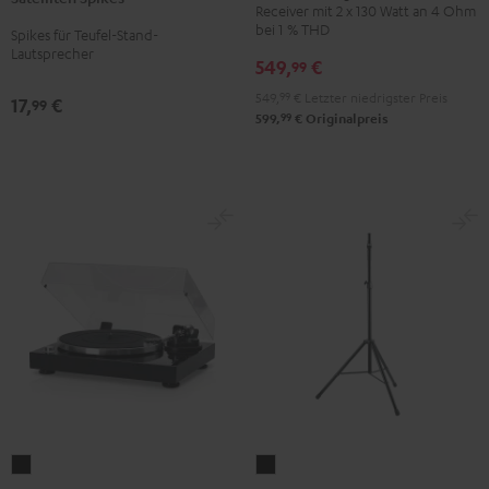
Titan
Receiver mit 2 x 130 Watt an 4 Ohm
CD-
bei 1 % THD
Spikes für Teufel-Stand-
Receiver
Lautsprecher
549,
€
99
Night
Black
549,
99
€
Letzter niedrigster Preis
17,
€
99
99
599,
€
Originalpreis
DUAL
K&M