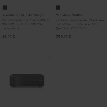
Wandhalter
Yamaha
AC
R-
Wandhalter AC 5500 SM (Paar)
Yamaha R-N600A
5500
N600A
Wandhalter für die Columa 300 (CL
2.1-Stereo-Receiver der Oberklasse
302 FCR) und LT 4 (L 430 FCR)
mit 150 Watt pro Kanal an 4 Ohm
SM
Schwarz
Lautsprecher
(bei 1 kHz, 0.7 % THD)
(Paar)
59,
€
799,
€
00
00
Schwarz