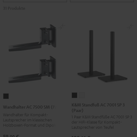
31 Produkte
K&M
K&M
Wandhalter
Standfuß
Standfuß
AC
K&M Standfuß AC 7001 SP 3
Wandhalter AC 7500 SM (Paar)
(Paar)
AC
AC
7500
Wandhalter für Kompakt-
1 Paar K&M Standfüße AC 7001 SP 3
7001
7001
SM
Lautsprecher im klassischen
der HiFi-Klasse für Kompakt-
SP
SP
Holzboxen-Format und Dipole
(Paar)
Lautsprecher von Teufel
3
3
Schwarz
59,
€
00