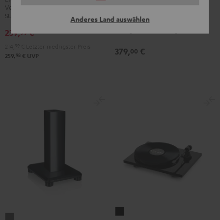
S303
Verbindungsstreben für sicheren
(Paar)
Hochwertiger CD-Player mit
Schwarz
Stand
Anderes Land auswählen
Schwarz
beeindruckendem Sound und
wertiger Verarbeitung
239,
€
99
214,
99
€
Letzter niedrigster Preis
379,
€
00
98
259,
€
UVP
Pro-
DEFINION