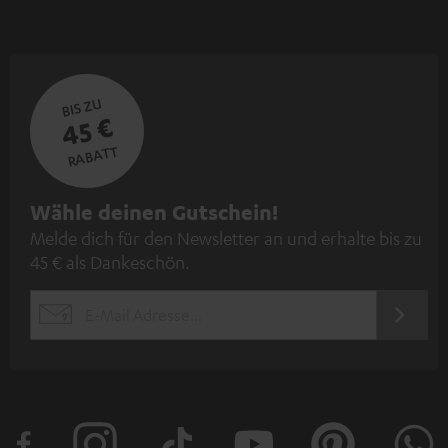
BIS ZU
45 €
RABATT
N
Wähle deinen Gutschein!
Melde dich für den Newsletter an und erhalte bis zu
e
45 € als Dankeschön.
w
s
JETZT
EMAIL
l
ANME
WIDGET
e
t
t