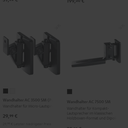
199,
€
00
(Paar)
(Paar)
Schwarz
Weiß
Wandhalter
Wandhalter
Wandhalter
AC
AC
AC
Wandhalter AC 3500 SM (Paar)
Wandhalter AC 7500 SM
3500
3500
7500
Wandhalter für Micro-Lautsprecher
Wandhalter für Kompakt-
SM
SM
SM
Lautsprecher im klassischen
29,
€
99
Holzboxen-Format und Dipole
(Paar)
(Paar)
Schwarz
29,
99
€
Letzter niedrigster Preis
Schwarz
Weiß