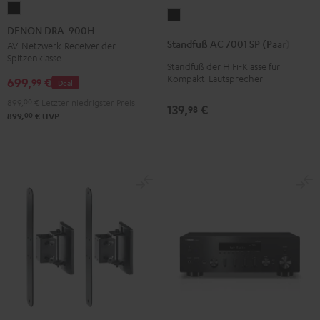
DENON
Standfuß
DRA-
DENON DRA-900H
AC
900H
Standfuß AC 7001 SP (Paar)
AV-Netzwerk-Receiver der
7001
Spitzenklasse
Schwarz
Standfuß der HiFi-Klasse für
SP
Kompakt-Lautsprecher
699,
€
99
Deal
(Paar)
Schwarz
899,
00
€
Letzter niedrigster Preis
139,
€
98
00
899,
€
UVP