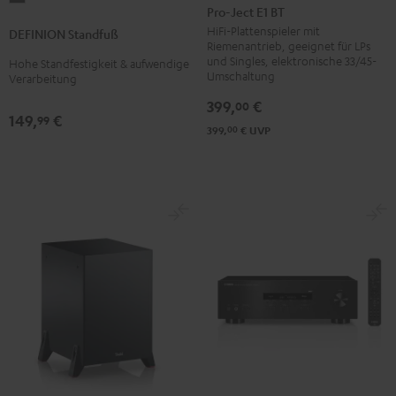
Ject
Pro-Ject E1 BT
Standfuß
E1
HiFi-Plattenspieler mit
DEFINION Standfuß
Anthrazit
Riemenantrieb, geeignet für LPs
BT
und Singles, elektronische 33/45-
Hohe Standfestigkeit & aufwendige
Schwarz
Umschaltung
Verarbeitung
399,
€
00
149,
€
99
00
399,
€
UVP