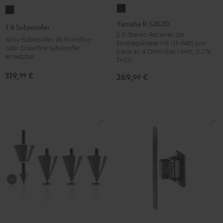
Yamaha
T
R-
8
Yamaha R-S202D
T 8 Subwoofer
S202D
Subwoofer
2.0-Stereo-Receiver der
Aktiv-Subwoofer, als Frontfire-
Einstiegsklasse mit 115 Watt pro
Schwarz
Schwarz
oder Downfire-Subwoofer
Kanal an 4 Ohm (bei 1 kHz, 0.7 %
einsetzbar
THD)
319,
€
99
269,
€
00