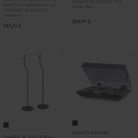
Geeignet für Surround- und
SP
SP
EFFEKT-Funklautsprecher und
SW
Stereo-Sets
(Paar)
(Paar)
CONSONO 25 (CS 25 FCR-
Schwarz
Satelliten)
Schwarz
Weiß
569,
€
99
149,
€
99
DUAL
Standfuß
DT
DUAL DT 400 USB
AC
Standfuß AC 1001 SP (Paar)