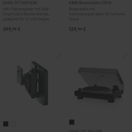
DT
Boxenstativ
DUAL DT 500 USB
K&M Boxenstativ 21476
500
21476
HiFi-Plattenspieler mit USB-
Boxenstativ mit
Anschluss & Riemenantrieb,
Verbindungsstreben für sicheren
USB
Schwarz
geeignet für LP und Singles
Stand
Schwarz
399,
€
129,
€
99
99
DUAL
Wandhalter
Wandhalter
DT
DUAL DT 250 USB
AC
AC