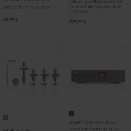
400
Vollautomatik-Plattenspieler mit
1001
Riemenantrieb, geeignet für LP
Standfuß für Micro-Lautsprecher
USB
SP
und Singles
Schwarz
(Paar)
69,
€
99
299,
€
99
Schwarz
KOMBO
Satelliten
62
KOMBO 62 Mk2 CD-Receiver
Spikes
Mk2
Enorm leistungsstarker 2.1-CD-
Satelliten Spikes