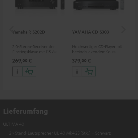
Yamaha R-S202D
YAMAHA CD-S303
Ya
2.0-Stereo-Receiver der
Hochwertiger CD-Player mit
2.1
Einstiegsklasse mit 115 Watt
beeindruckendem Sound und
Spi
pro Kanal an 4 Ohm (bei 1
wertiger Verarbeitung
pro
269,
€
379,
€
1.
00
00
kHz, 0.7 % THD)
200
Lieferumfang
ULTIMA 40
2 × Stand-Lautsprecher UL 40 Mk4 25 (Stk.) – Schwarz