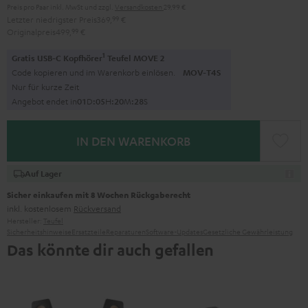
Preis pro Paar inkl. MwSt
und zzgl.
Versandkosten
29,99 €
Letzter niedrigster Preis
369,
99
€
Originalpreis
499,
99
€
1
Gratis USB-C Kopfhörer
Teufel MOVE 2
Code kopieren und im Warenkorb einlösen.
MOV-T4S
Nur für kurze Zeit
Angebot endet in
0
1
D
:
0
5
H
:
2
0
M
:
2
7
S
IN DEN WARENKORB
Auf Lager
Sicher einkaufen mit 8 Wochen Rückgaberecht
inkl. kostenlosem
Rückversand
Hersteller:
Teufel
Sicherheitshinweise
Ersatzteile
Reparaturen
Software-Updates
Gesetzliche Gewährleistung
Das könnte dir auch gefallen