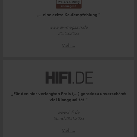
„…eine echte Kaufempfehlung.“
www.av-magazin.de
20.03.2025
Mehr...
„Für den hier verlangten Preis (…) geradezu unverschämt
viel Klangqualität.“
www.hifi.de
Stand 28.11.2025
Mehr...