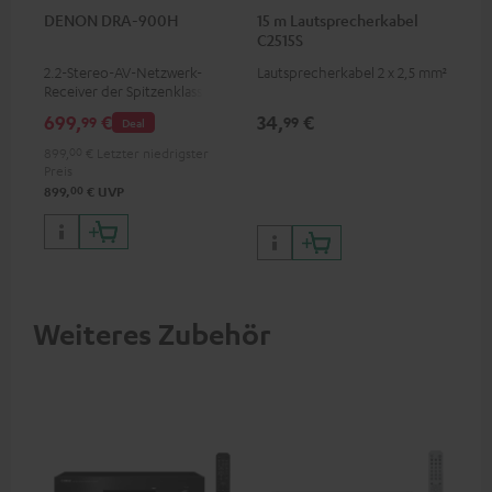
DENON DRA-900H
15 m Lautsprecherkabel
C2515S
2.2-Stereo-AV-Netzwerk-
Lautsprecherkabel 2 x 2,5 mm²
Receiver der Spitzenklasse mit
145 Watt pro Kanal an 6 Ohm,
699,
€
34,
€
99
99
Deal
USB-Playback sowie weitere
analoge und digitale
899,
00
€
Letzter niedrigster
Eingänge, 6 HDMI-Eingänge
Preis
und 1 HDMI Ausgang mit
00
899,
€
UVP
Unterstützung für 8K, 3D,
HDCP 2.3, HDR10+, ARC/eARC
und Dolby Vision
Weiteres Zubehör