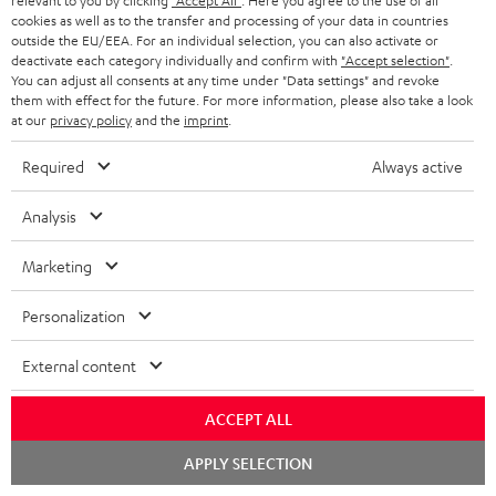
relevant to you by clicking
"Accept All"
. Here you agree to the use of all
e
a
e
Teufel Support
m
cookies as well as to the transfer and processing of your data in countries
outside the EU/EEA. For an individual selection, you can also activate or
x
k
n
Häufige Fragen
V
deactivate each category individually and confirm with
"Accept selection"
.
i
Kontakt
t
You can adjust all consents at any time under "Data settings" and revoke
z
e
Store Finder
them with effect for the future. For more information, please also take a look
k
d
u
r
at our
privacy policy
and the
imprint
.
Erlebe unsere Produkte hautnah und lass dich
o
a
r
s
persönlich im Store beraten.
Required
Always active
n
t
G
Übersicht
a
e
a
Analysis
n
n
r
d
Marketing
a
1
Gültig bis 08.08.2026, 23:59 Uhr. Gratis Move 2 ab einem
n
Personalization
Mindesteinkaufswert von 300 EUR. Gültig nur beim Kauf ausgewählter
Produkte bzw. für Bestellungen mit teilnahmeberechtigten Produkten.
t
External content
Ausgenommen sind Produkte von Drittanbietern (Third-Party-Produkte).
i
Nicht gültig für bereits getätigte Käufe. Keine Barauszahlung. Nur für
Privatkunden. Nicht mit anderen Aktionsgutscheinen kombinierbar. Der
e
ACCEPT ALL
Weiterverkauf von Aktionsgutscheinen ist untersagt. Der Gutschein verliert
im Falle eines Verkaufs seine Gültigkeit. Die genauen Bedingungen
Chat
APPLY SELECTION
starten
entnehmen Sie bitte den
AGB
.