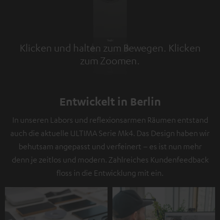
Klicken und halten zum Bewegen. Klicken
zum Zoomen.
Tap to zoom
Entwickelt in Berlin
In unseren Labors und reflexionsarmen Räumen entstand
auch die aktuelle ULTIMA Serie Mk4. Das Design haben wir
behutsam angepasst und verfeinert – es ist nun mehr
denn je zeitlos und modern. Zahlreiches Kundenfeedback
floss in die Entwicklung mit ein.