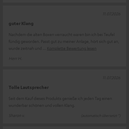
11.07.2026
guter Klang
Nachdem die alten Boxen verraucht waren bin ich bei Teufel
fündig geworden. Passt gut zu meiner Anlage, hört sich gut an,
wurde zeitnah und
Komplette Bewertung lesen
Herr H.
11.07.2026
Tolle Lautsprecher
Seit dem Kauf dieses Produkts genieße ich jeden Tag einen
wunderbar schönen und vollen Klang.
Sharon v.
(automatisch übersetzt *)