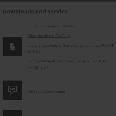
Downloads und Service
D
Quick Start Guide: ULTIMA 40
o
Safety Booklet: ULTIMA 40
k
Bedienungsanleitung: Stand-Lautsprecher UL 40 Mk4
u
25 (Stk.)
m
Konformitätserklärung: Stand-Lautsprecher UL 40
e
Mk4 25 (Stk.)
n
t
e
P
Hilfe zu diesem Produkt
z
r
u
o
m
d