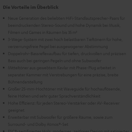
Die Vorteile im Überblick
Neue Generation des beliebten HiFi-Standlautsprecher-Paars für
beeindruckenden Stereo-Sound und hohe Dynamik bei Musik,
Filmen und Games in Räumen bis 35 m²
3-Wege-System mit zwei hoch belastbaren Tieftönern für hohe,
verzerrungsfreie Pegel bei ausgewogener Abstimmung
Doppelrohr-Bassreflexaufbau für tiefen, druckvollen und präzisen
Bass auch bei geringen Pegeln und ohne Subwoofer
Mitteltöner aus gewebtem Kevlar mit Phase-Plug arbeitet in
separater Kammer mit Verstrebungen für eine präzise, breite
Bühnendarstellung
Großer 25-mm-Hochtöner mit Waveguide für hochauflösende,
feine Höhen und sehr guter Sprachverständlichkeit
Hohe Effizienz: für jeden Stereo-Verstärker oder AV-Receiver
geeignet
Erweiterbar mit Subwoofer für größere Räume, sowie zum
Surround- und Dolby Atmos®-Set
FSC®-zertifiziertes Holz, modernes, zeitloses Design mit satinierter