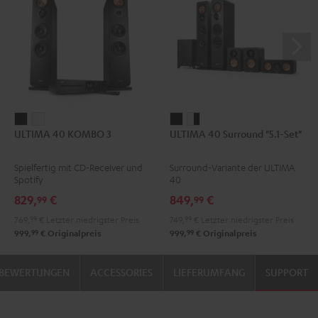
ULTIMA
ULTIMA
ULTIMA
ULTIMA
ULTIMA 40 KOMBO 3
ULTIMA 40 Surround "5.1-Set"
40
40
40
40
KOMBO
KOMBO
Surround
Surround
Spielfertig mit CD-Receiver und
Surround-Variante der ULTIMA
3
3
"5.1-
"5.1-
Spotify
40
Schwarz
Weiß
Set"
Set"
829,
€
849,
€
99
99
Schwarz
Weiß
769,
99
€
Letzter niedrigster Preis
749,
99
€
Letzter niedrigster Preis
/
99
99
999,
€
Originalpreis
999,
€
Originalpreis
Schwarz
BEWERTUNGEN
ACCESSORIES
LIEFERUMFANG
SUPPORT