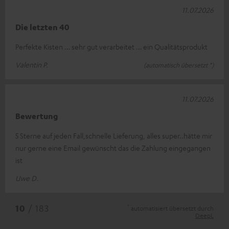
11.07.2026
Die letzten 40
Perfekte Kisten … sehr gut verarbeitet … ein Qualitätsprodukt
Valentin P.
(automatisch übersetzt *)
11.07.2026
Bewertung
5 Sterne auf jeden Fall,schnelle Lieferung, alles super..hätte mir
nur gerne eine Email gewünscht das die Zahlung eingegangen
ist
Uwe D.
*
10
/ 183
automatisiert übersetzt durch
DeepL