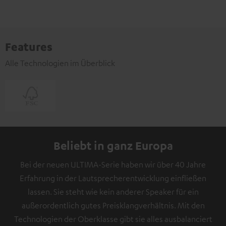
Features
Alle Technologien im Überblick
Beliebt in ganz Europa
Bei der neuen ULTIMA-Serie haben wir über 40 Jahre
Erfahrung in der Lautsprecherentwicklung einfließen
lassen. Sie steht wie kein anderer Speaker für ein
außerordentlich gutes Preisklangverhältnis. Mit den
Technologien der Oberklasse gibt sie alles ausbalanciert