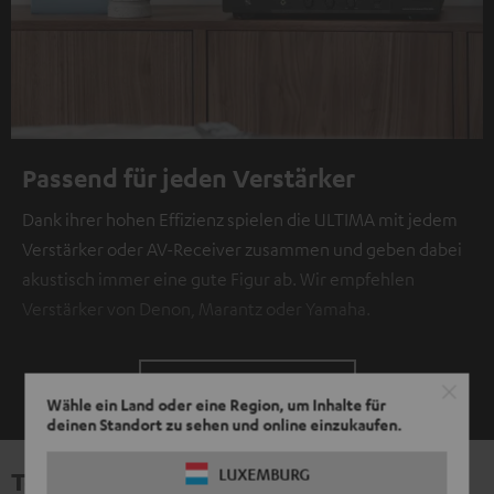
Passend für jeden Verstärker
Dank ihrer hohen Effizienz spielen die ULTIMA mit jedem
Verstärker oder AV-Receiver zusammen und geben dabei
akustisch immer eine gute Figur ab. Wir empfehlen
Verstärker von Denon, Marantz oder Yamaha.
ZEIGE MIR MEHR
Wähle ein Land oder eine Region, um Inhalte für
deinen Standort zu sehen und online einzukaufen.
LUXEMBURG
Technische Daten