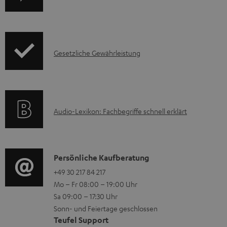
e
r
r
o
u
d
I
n
Gesetzliche Gewährleistung
u
n
t
k
f
e
t
o
r
F
A
Audio-Lexikon: Fachbegriffe schnell erklärt
r
l
A
u
m
a
Q
d
a
d
s
i
K
Persönliche Kaufberatung
t
e
o
o
+49 30 217 84 217
i
n
Mo – Fr 08:00 – 19:00 Uhr
-
n
o
Sa 09:00 – 17:30 Uhr
L
t
n
Sonn- und Feiertage geschlossen
e
a
e
Teufel Support