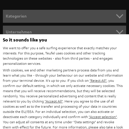
a
n
Kategorien
m
HEIMKINO
e
Unternehmen
l
So it sounds like you
HEIMKINO-KOMPLETTANLAGEN
SUPPORT
d
Teufel Onlineshops
We want to offer you a safe surfing experience that exactly matches your
interests. For this purpose, Teufel uses cookies and other tracking
SOUNDBARS
u
KARRIERE
technologies on these websites - also from third parties - and engages
DEUTSCHLAND
personalization services.
n
STEREO
With cookies, we and other marketing partners process data from you and
PRESSE & MARKETING
g
learn what you like - through your behaviour on our website and information
ÖSTERREICH
SMART HOME
from your terminal device. It's up to you: If you click on
"Reject All"
, you
GESCHÄFTSKUNDEN
confirm our default setting, in which we only activate necessary cookies. This
means that you will receive recommendations, but they will be selected
SCHWEIZ
BLUETOOTH-LAUTSPRECHER
PARTNERPROGRAMM
randomly. You receive personalized advertising and content that is really
relevant to you by clicking
"Accept All"
. Here you agree to the use of all
KOPFHÖRER
cookies as well as to the transfer and processing of your data in countries
NIEDERLANDE
BLOG
outside the EU/EEA. For an individual selection, you can also activate or
deactivate each category individually and confirm with
"Accept selection"
.
BLUETOOTH-KOPFHÖRER
NEWSLETTER
You can adjust all consents at any time under "Data settings" and revoke
BELGIEN
them with effect for the future. For more information, please also take a look