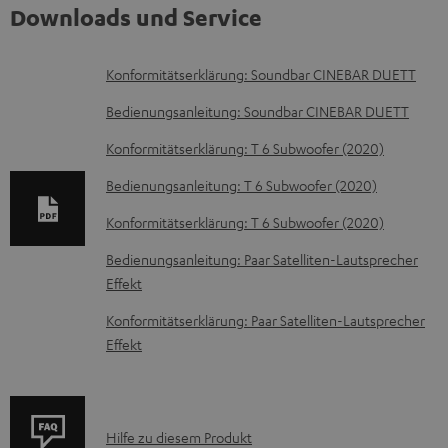
Downloads und Service
D
Konformitätserklärung: Soundbar CINEBAR DUETT
o
Bedienungsanleitung: Soundbar CINEBAR DUETT
k
Konformitätserklärung: T 6 Subwoofer (2020)
u
Bedienungsanleitung: T 6 Subwoofer (2020)
m
e
Konformitätserklärung: T 6 Subwoofer (2020)
n
Bedienungsanleitung: Paar Satelliten-Lautsprecher
t
Effekt
e
Konformitätserklärung: Paar Satelliten-Lautsprecher
z
Effekt
u
m
H
P
Hilfe zu diesem Produkt