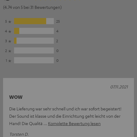
(4.74 von 5 bei 31 Bewertungen)
5
25
4
4
3
2
2
0
1
0
07.11.2021
WOW
Die Lieferung war sehr schnell und ich war sofort begeistert!
Der Sound ist klasse und die Einrichtung geht leicht von der
Hand! Die Qualitä
Komplette Bewertung lesen
Torsten D.