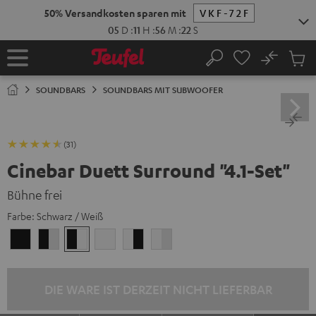
ZUM
50% Versandkosten sparen mit
VKF-72F
NHALT
RINGEN
05
D
:
11
H
:
56
M
:
21
S
No
Abs
Startseite
Suche
Artike
im
SOUNDBARS
SOUNDBARS MIT SUBWOOFER
Waren
(31)
Cinebar Duett Surround "4.1-Set"
Bühne frei
Farbe:
Schwarz / Weiß
Schwarz
Schwarz
Schwarz
Weiß
Weiß
Weiß
/
/
/
/
Schwarz-
Weiß
Schwarz
Schwarz-
Weiß
Weiß
DIE WARE IST DERZEIT NICHT LIEFERBAR