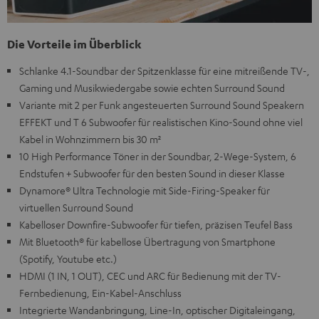
Die Vorteile im Überblick
Schlanke 4.1-Soundbar der Spitzenklasse für eine mitreißende TV-,
Gaming und Musikwiedergabe sowie echten Surround Sound
Variante mit 2 per Funk angesteuerten Surround Sound Speakern
EFFEKT und T 6 Subwoofer für realistischen Kino-Sound ohne viel
Kabel in Wohnzimmern bis 30 m²
10 High Performance Töner in der Soundbar, 2-Wege-System, 6
Endstufen + Subwoofer für den besten Sound in dieser Klasse
Dynamore® Ultra Technologie mit Side-Firing-Speaker für
virtuellen Surround Sound
Kabelloser Downfire-Subwoofer für tiefen, präzisen Teufel Bass
Mit Bluetooth® für kabellose Übertragung von Smartphone
(Spotify, Youtube etc.)
HDMI (1 IN, 1 OUT), CEC und ARC für Bedienung mit der TV-
Fernbedienung, Ein-Kabel-Anschluss
Integrierte Wandanbringung, Line-In, optischer Digitaleingang,