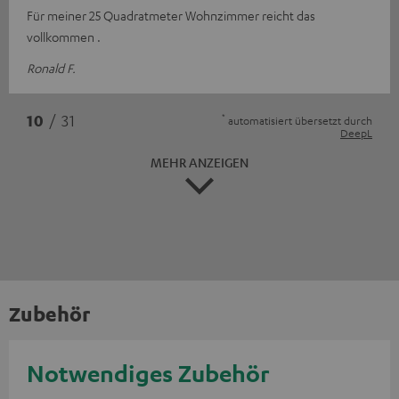
Für meiner 25 Quadratmeter Wohnzimmer reicht das
vollkommen .
Ronald F.
*
10
/ 31
automatisiert übersetzt durch
DeepL
MEHR ANZEIGEN
Zubehör
Notwendiges Zubehör