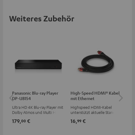
Weiteres Zubehör
Panasonic Blu-ray Player
High-Speed HDMI® Kabel
1,5
DP-UB154
mit Ethernet
C7
Ultra HD 4K Blu-ray Player mit
Highspeed HDMI-Kabel
Ver
Dolby Atmos und Multi HDR-
unterstützt aktuelle Standards
Kab
Unterstützung inklusive
wie z.B. 4K 50/60p und 4K 3D
mm
179,
€
16,
€
19
00
99
HDR10+ für eine überragende
Bildqualität mit lebensechten
Kontrasten und Farben