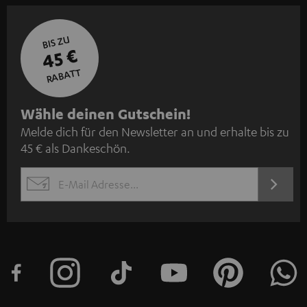
BIS ZU
45 €
RABATT
N
Wähle deinen Gutschein!
Melde dich für den Newsletter an und erhalte bis zu
e
45 € als Dankeschön.
w
s
JETZT
EMAIL
l
ANME
WIDGET
e
t
t
e
r