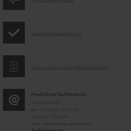
P
Hilfe zu diesem Produkt
r
r
u
o
n
d
t
I
Gesetzliche Gewährleistung
u
e
n
k
r
f
t
l
o
F
a
A
Audio-Lexikon: Fachbegriffe schnell erklärt
r
A
d
u
m
Q
e
d
a
s
n
i
K
Persönliche Kaufberatung
t
o
o
+49 30 217 84 217
i
Mo – Fr 08:00 – 19:00 Uhr
-
n
o
Sa 09:00 – 17:30 Uhr
L
t
n
Sonn- und Feiertage geschlossen
e
a
e
Teufel Support