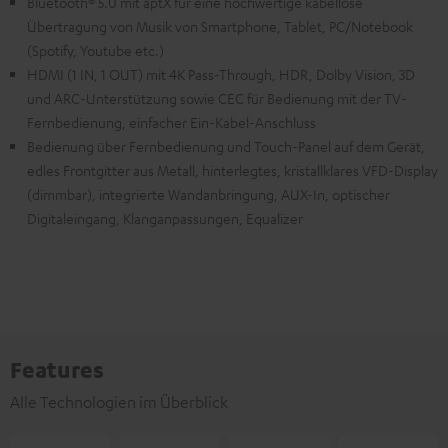
Bluetooth® 5.0 mit aptX für eine hochwertige kabellose
Übertragung von Musik von Smartphone, Tablet, PC/Notebook
(Spotify, Youtube etc.)
HDMI (1 IN, 1 OUT) mit 4K Pass-Through, HDR, Dolby Vision, 3D
und ARC-Unterstützung sowie CEC für Bedienung mit der TV-
Fernbedienung, einfacher Ein-Kabel-Anschluss
Bedienung über Fernbedienung und Touch-Panel auf dem Gerät,
edles Frontgitter aus Metall, hinterlegtes, kristallklares VFD-Display
(dimmbar), integrierte Wandanbringung, AUX-In, optischer
Digitaleingang, Klanganpassungen, Equalizer
Features
Alle Technologien im Überblick