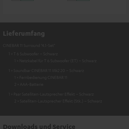
Lieferumfang
CINEBAR 11 Surround "4.1-Set"
1 × T 6 Subwoofer – Schwarz
1 × Netzkabel für T 6 Subwoofer (ET) – Schwarz
1 × Soundbar CINEBAR 11 Mk2 20 – Schwarz
1 × Fernbedienung CINEBAR 11
2 × AAA-Batterie
1 × Paar Satelliten-Lautsprecher Effekt – Schwarz
2 × Satelliten-Lautsprecher Effekt (Stk.) – Schwarz
Downloads und Service