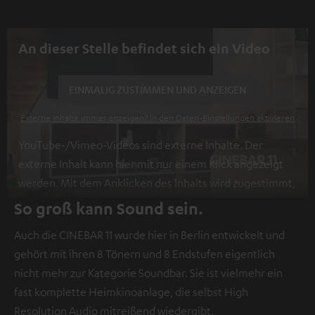
An dieser Stelle befindet sich ein Video
EINMALIG ZUSTIMMEN UND ANZEIGEN
Externe Inhalte immer anzeigen? In den Daten‑Einstellungen aktivieren
YouTube-/Vimeo-Videos sind externe Inhalte. Der
externe Inhalt kann hier mit nur einem Klick angezeigt
werden. Mit dem Anklicken des Inhalts wird zugestimmt,
dass externe Inhalte angezeigt werden. Dabei können
So groß kann Sound sein.
personenbezogene Daten an Drittplattformen
Auch die CINEBAR 11 wurde hier in Berlin entwickelt und
übermittelt werden.
Weitere Informationen sind in der
gehört mit ihren 8 Tönern und 8 Endstufen eigentlich
Datenschutzerklärung unter I zu finden
.
nicht mehr zur Kategorie Soundbar. Sie ist vielmehr ein
fast komplette Heimkinoanlage, die selbst High
Resolution Audio mitreißend wiedergibt.