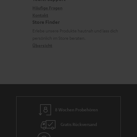
x
k
n
Häufige Fragen
i
Kontakt
t
z
Store Finder
k
d
u
Erlebe unsere Produkte hautnah und lass dich
o
a
r
persönlich im Store beraten.
n
t
G
Übersicht
e
a
n
r
a
n
t
i
e
8 Wochen Probehören
Gratis Rückversand