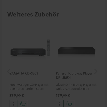
Weiteres Zubehör
YAMAHA CD-S303
Panasonic Blu-ray Player
Hi
DP-UB154
mit
Hochwertiger CD-Player mit
Ultra HD 4K Blu-ray Player mit
Hig
beeindruckendem Sound und
Dolby Atmos und Multi HDR-
unt
wertiger Verarbeitung
Unterstützung inklusive
wie
379,
€
179,
€
16
00
00
HDR10+ für eine überragende
Bildqualität mit lebensechten
Kontrasten und Farben