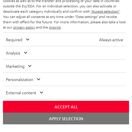
cookies as well as to the transfer and processing of your data in countries
NIEDERLANDE
BLOG
outside the EU/EEA. For an individual selection, you can also activate or
deactivate each category individually and confirm with
"Accept selection"
.
BLUETOOTH-KOPFHÖRER
NEWSLETTER
You can adjust all consents at any time under "Data settings" and revoke
BELGIEN
them with effect for the future. For more information, please also take a look
STEREOANLAGEN
at our
privacy policy
and the
imprint
.
STORES
FRANKREICH
LAUTSPRECHER
Required
Always active
DEINE VORTEILE BEI TEUFEL
POLEN
ULTIMA-SERIE
Analysis
TEUFEL STORY
Technische Änderungen, Tippfehler und Irrtum vorbehalten. Das auf unseren
IN-EAR-KOPFHÖRER
Marketing
SPANIEN
UNSER MANAGEMENT
Fotos abgebildete Zubehör ist nicht im Lieferumfang enthalten. Etwaige
Entsorgungsgebühren für Batterien sind im Preis inbegriffen.
FANSHOP
Personalization
NACHHALTIGKEIT
ITALIEN
©2026 Lautsprecher Teufel GmbH - All rights reserved.
NEUHEITEN
External content
UNSERE WERTE
USA
Impressum
AGB
Datenschutz
Daten-Einstellungen
EU Data Act
ACCEPT ALL
BARRIEREFREIHEIT
Vertrag widerrufen
WEITERE LÄNDER
Chat
APPLY SELECTION
starten