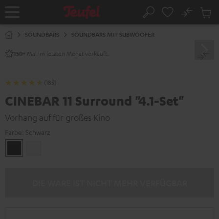
ZUM
NHALT
No
Abs
Startseite
Suche
RINGEN
Artike
im
SOUNDBARS
SOUNDBARS MIT SUBWOOFER
Waren
Mal im letzten Monat verkauft.
150+
(185)
CINEBAR 11 Surround "4.1-Set"
Vorhang auf für großes Kino
Farbe:
Schwarz
Schwarz
Weiß
DIE WARE IST NICHT MEHR VERFÜGBAR