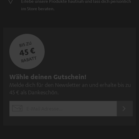
Erlebe unsere Produkte hautnah und lass dich persönlich
im Store beraten.
BIS ZU
45 €
RABATT
N
Wähle deinen Gutschein!
Melde dich für den Newsletter an und erhalte bis zu
e
45 € als Dankeschön.
w
s
JETZT
EMAIL
l
ANME
WIDGET
e
t