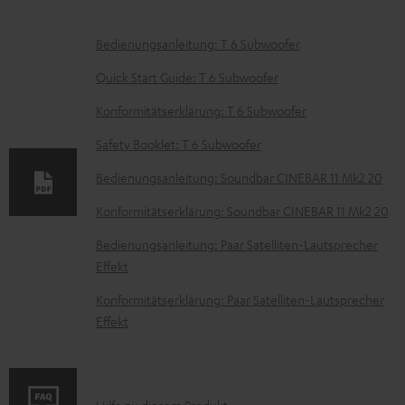
D
Bedienungsanleitung: T 6 Subwoofer
o
Quick Start Guide: T 6 Subwoofer
k
Konformitätserklärung: T 6 Subwoofer
u
Safety Booklet: T 6 Subwoofer
m
e
Bedienungsanleitung: Soundbar CINEBAR 11 Mk2 20
n
Konformitätserklärung: Soundbar CINEBAR 11 Mk2 20
t
Bedienungsanleitung: Paar Satelliten-Lautsprecher
e
Effekt
z
Konformitätserklärung: Paar Satelliten-Lautsprecher
u
Effekt
m
H
e