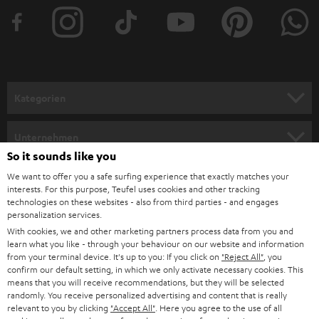
t
e
r
a
n
Kategorien
m
HEIMKINO
e
Unternehmen
l
So it sounds like you
HEIMKINO-KOMPLETTANLAGEN
SUPPORT
d
Teufel Onlineshops
We want to offer you a safe surfing experience that exactly matches your
interests. For this purpose, Teufel uses cookies and other tracking
SOUNDBARS
u
KARRIERE
technologies on these websites - also from third parties - and engages
DEUTSCHLAND
personalization services.
n
STEREO
With cookies, we and other marketing partners process data from you and
PRESSE & MARKETING
g
learn what you like - through your behaviour on our website and information
ÖSTERREICH
SMART HOME
from your terminal device. It's up to you: If you click on
"Reject All"
, you
GESCHÄFTSKUNDEN
confirm our default setting, in which we only activate necessary cookies. This
means that you will receive recommendations, but they will be selected
SCHWEIZ
BLUETOOTH-LAUTSPRECHER
PARTNERPROGRAMM
randomly. You receive personalized advertising and content that is really
relevant to you by clicking
"Accept All"
. Here you agree to the use of all
KOPFHÖRER