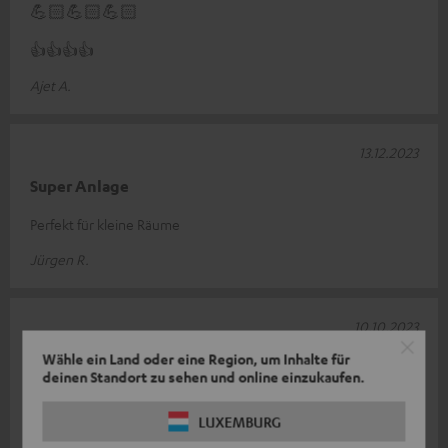
💪🏻💪🏻💪🏻
👍👍👍👍
Ajet A.
13.12.2023
Super Anlage
Perfekt für kleine Räume
Jürgen R.
10.10.2023
Wähle ein Land oder eine Region, um Inhalte für
Soundbar 4.1
deinen Standort zu sehen und online einzukaufen.
Für zu Hause eine sehr gute Wahl!
LUXEMBURG
Danilo W.