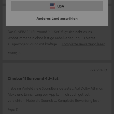
USA
03.10.2023
Anderes Land auswählen
Kabellos glücklich
Das CINEBAR 11 Surround "4.1-Set" fügt sich nahtlos ins
Wohnzimmer ein ohne lästige Kabelverlegung. Es bietet
ausgewogen Sound mit kräftige
Komplette Bewertung lesen
Kranz, O.
19.09.2023
Cinebar 11 Surround 4.1- Set
Habe im Vorfeld viele Soundbars getestet. Auf Dolby Athmos ,
Alexa und Einrichtung per App kann ich auch getrost
verzichten. Habe die Soundb
Komplette Bewertung lesen
Ingo S.