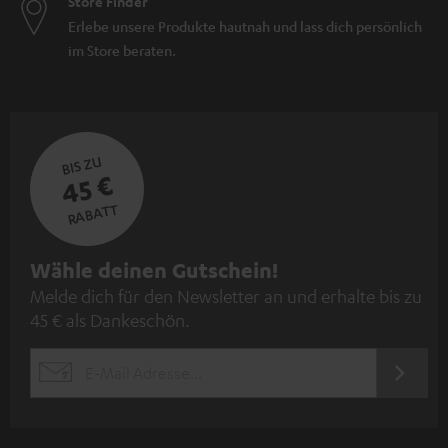
Store Finder
Erlebe unsere Produkte hautnah und lass dich persönlich
im Store beraten.
BIS ZU
45 €
RABATT
N
Wähle deinen Gutschein!
Melde dich für den Newsletter an und erhalte bis zu
e
45 € als Dankeschön.
w
s
JETZT
EMAIL
l
ANME
WIDGET
e