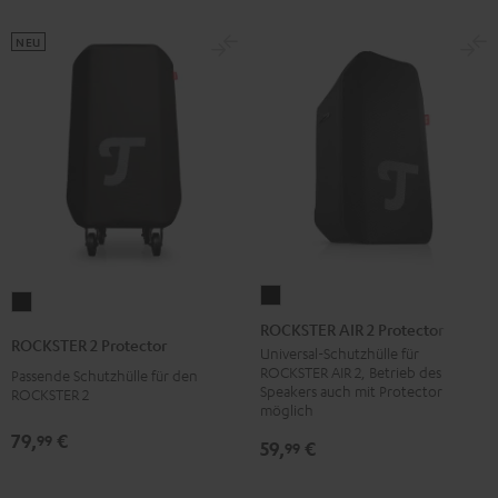
NEU
ROCKSTER
ROCKSTER
AIR
ROCKSTER AIR 2 Protector
2
ROCKSTER 2 Protector
2
Universal-Schutzhülle für
Protector
ROCKSTER AIR 2, Betrieb des
Passende Schutzhülle für den
Protector
Schwarz
Speakers auch mit Protector
ROCKSTER 2
Schwarz
möglich
79,
€
99
59,
€
99