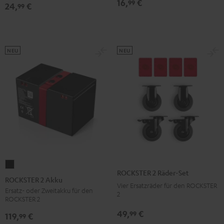
16,
€
99
24,
€
99
Sand
Schwarz
Bone
NEU
NEU
ROCKSTER
ROCKSTER 2 Räder-Set
2
ROCKSTER 2 Akku
Vier Ersatzräder für den ROCKSTER
Akku
Ersatz- oder Zweitakku für den
2
ROCKSTER 2
Schwarz
49,
€
99
119,
€
99