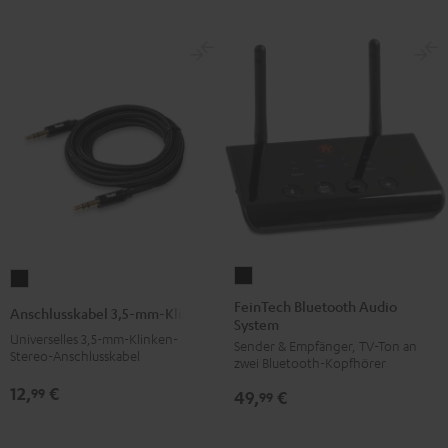
FeinTech
Anschlusskabel
Bluetooth
3,5-
FeinTech Bluetooth Audio
Anschlusskabel 3,5-mm-Klinke
System
Audio
mm-
Universelles 3,5-mm-Klinken-
Sender & Empfänger, TV-Ton an
System
Klinke
Stereo-Anschlusskabel
zwei Bluetooth-Kopfhörer
Schwarz
Schwarz
12,
€
99
49,
€
99