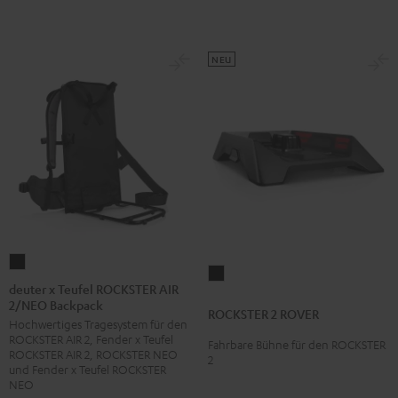
NEU
deuter
ROCKSTER
x
deuter x Teufel ROCKSTER AIR
2
2/NEO Backpack
Teufel
ROCKSTER 2 ROVER
ROVER
Hochwertiges Tragesystem für den
ROCKSTER
Schwarz
ROCKSTER AIR 2, Fender x Teufel
Fahrbare Bühne für den ROCKSTER
AIR
ROCKSTER AIR 2, ROCKSTER NEO
2
2/NEO
und Fender x Teufel ROCKSTER
NEO
Backpack