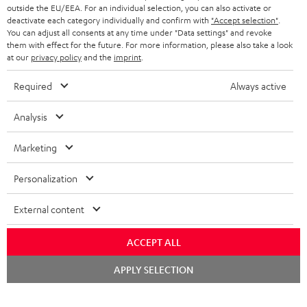
outside the EU/EEA. For an individual selection, you can also activate or
KOPFHÖRER
deactivate each category individually and confirm with
"Accept selection"
.
NIEDERLANDE
BLOG
You can adjust all consents at any time under "Data settings" and revoke
them with effect for the future. For more information, please also take a look
BLUETOOTH-KOPFHÖRER
NEWSLETTER
at our
privacy policy
and the
imprint
.
BELGIEN
STEREOANLAGEN
STORES
Required
Always active
FRANKREICH
LAUTSPRECHER
DEINE VORTEILE BEI TEUFEL
Analysis
POLEN
ULTIMA-SERIE
TEUFEL STORY
Marketing
Technische Änderungen, Tippfehler und Irrtum vorbehalten. Das auf unseren
IN-EAR-KOPFHÖRER
SPANIEN
UNSER MANAGEMENT
Fotos abgebildete Zubehör ist nicht im Lieferumfang enthalten. Etwaige
Personalization
Entsorgungsgebühren für Batterien sind im Preis inbegriffen.
FANSHOP
NACHHALTIGKEIT
External content
ITALIEN
©2026 Lautsprecher Teufel GmbH - All rights reserved.
NEUHEITEN
UNSERE WERTE
ACCEPT ALL
USA
Impressum
AGB
Datenschutz
Daten-Einstellungen
EU Data Act
BARRIEREFREIHEIT
Chat
Vertrag widerrufen
APPLY SELECTION
starten
WEITERE LÄNDER