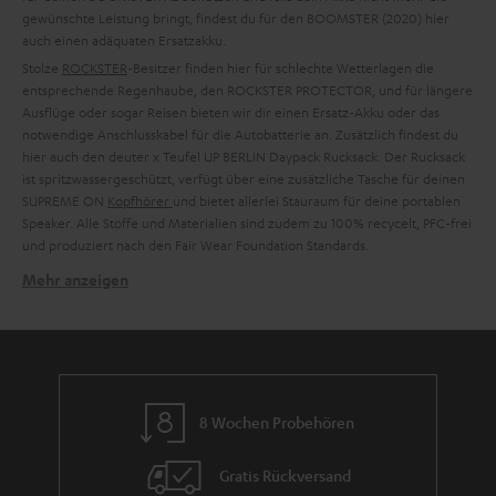
gewünschte Leistung bringt, findest du für den BOOMSTER (2020) hier
auch einen adäquaten Ersatzakku.
Stolze
ROCKSTER
-Besitzer finden hier für schlechte Wetterlagen die
entsprechende Regenhaube, den ROCKSTER PROTECTOR, und für längere
Ausflüge oder sogar Reisen bieten wir dir einen Ersatz-Akku oder das
notwendige Anschlusskabel für die Autobatterie an. Zusätzlich findest du
hier auch den deuter x Teufel UP BERLIN Daypack Rucksack. Der Rucksack
ist spritzwassergeschützt, verfügt über eine zusätzliche Tasche für deinen
SUPREME ON
Kopfhörer
und bietet allerlei Stauraum für deine portablen
Speaker. Alle Stoffe und Materialien sind zudem zu 100% recycelt, PFC-frei
und produziert nach den Fair Wear Foundation Standards.
Mehr anzeigen
Verwandte Themen in unserem Blog:
Mit diesen Festival-Boxen wirst du Zeltplatz-Headliner
Das besondere Accessoire: BAMSTER BAG designed von Esther
Perbandt
Deuter: Bereit für dein Abenteuer
8 Wochen Probehören
Wie aus alten PET-Flaschen urbaner Lifestyle wird: deuter-Designerin
Maren Peper im Interview
Gratis Rückversand