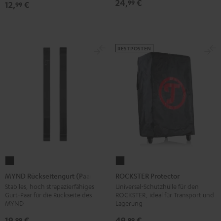
24,
€
99
12,
€
99
RESTPOSTEN
MYND
ROCKSTER
Rückseitengurt
Protector
MYND Rückseitengurt (Paar)
ROCKSTER Protector
(Paar)
Schwarz
Stabiles, hoch strapazierfähiges
Universal-Schutzhülle für den
Gurt-Paar für die Rückseite des
ROCKSTER, ideal für Transport und
Schwarz
MYND
Lagerung
19,
€
49,
€
99
99