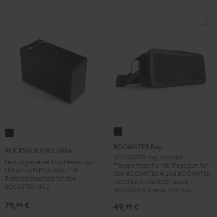
BOOMSTER
ROCKSTER
Bag
AIR
BOOMSTER Bag
ROCKSTER AIR 2 Akku
Schwarz
2
BOOMSTER Bag: robuste
Leistungsstarker Hochleistungs-
Transporttasche mit Tragegurt für
Akku
Lithium-LiFePO4-Akku mit
den BOOMSTER 4 und BOOMSTER
Tiefentladeschutz für den
Schwarz
(2020 bis Ende 2025) sowie
ROCKSTER AIR 2
BOOMSTER Special Editions
79,
€
99
49,
€
99