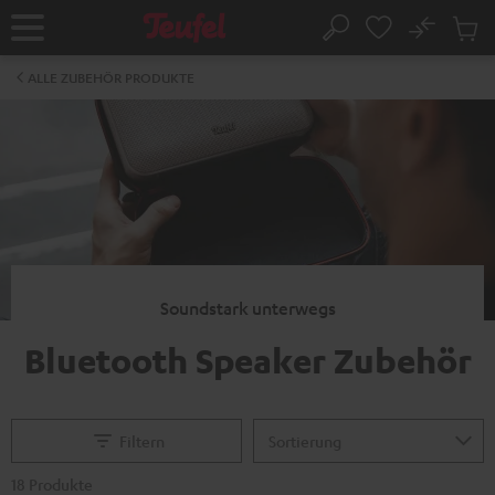
ZUM
NHALT
No
Abs
Startseite
Suche
RINGEN
Artike
im
ALLE ZUBEHÖR PRODUKTE
Waren
Soundstark unterwegs
Bluetooth Speaker Zubehör
Filtern
18 Produkte