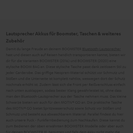
Lautsprecher Akkus für Boomster, Taschen & weiteres
Zubehör
Damit du lange Freude an deinem BOOMSTER
Bluetooth-Lautsprecher
hast und diesen auch auf Reisen handlich transportieren kannst, bieten wir
dir für die Varianten BOOMSTER (2016) und BOOMSTER (2020) eine
stylische BOOM BAG an. Diese stylische Tasche passt dank zeitlosem Stil zu
jeder Garderobe. Das griffige Neopren-Material schützt vor Schmutz und
Stößen und die Unterseite ist komplett nahtlos, weswegen dort der Schutz
nochmals erhöht ist. Zudem lässt sich die Front per Reißverschluss einfach
nach unten ausklappen, sodass bester Klang gewährleistet ist, ohne dass
man den Bluetooth-Lautsprecher aus der Tasche nehmen muss. Das kleine
Schwarze bieten wir auch für den MOTIV® GO an. Die praktische Tasche
des MOTIV® GO bietet Spritzwasserschutz sowie Schutz vor Stößen und
Schmutz und besteht aus abwaschbarem Material. Parallel findest du hier
auch unsere Puck - Funkfernbedienung zum Nachkaufen. Diese kannst du
zum Bedienen der oben erwähnten BOOMSTER Modelle oder aber auch
für deinen BOOMSTER XL benutzen und falls dein Akku nicht mehr die