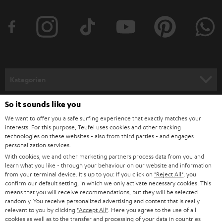
t
t
e
r
a
n
Kategorien
m
HEIMKINO
e
So it sounds like you
Unternehmen
l
We want to offer you a safe surfing experience that exactly matches your
HEIMKINO-KOMPLETTANLAGEN
interests. For this purpose, Teufel uses cookies and other tracking
SUPPORT
d
Teufel Onlineshops
technologies on these websites - also from third parties - and engages
personalization services.
SOUNDBARS
u
KARRIERE
With cookies, we and other marketing partners process data from you and
DEUTSCHLAND
n
learn what you like - through your behaviour on our website and information
STEREO
PRESSE & MARKETING
from your terminal device. It's up to you: If you click on
"Reject All"
, you
g
confirm our default setting, in which we only activate necessary cookies. This
ÖSTERREICH
SMART HOME
means that you will receive recommendations, but they will be selected
GESCHÄFTSKUNDEN
randomly. You receive personalized advertising and content that is really
relevant to you by clicking
"Accept All"
. Here you agree to the use of all
SCHWEIZ
BLUETOOTH-LAUTSPRECHER
PARTNERPROGRAMM
cookies as well as to the transfer and processing of your data in countries