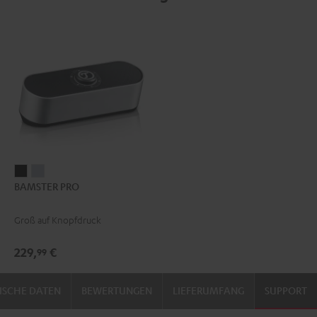
BAMSTER
BAMSTER
BAMSTER PRO
PRO
PRO
Schwarz
Silber
Groß auf Knopfdruck
229,
€
99
ISCHE DATEN
BEWERTUNGEN
LIEFERUMFANG
SUPPORT