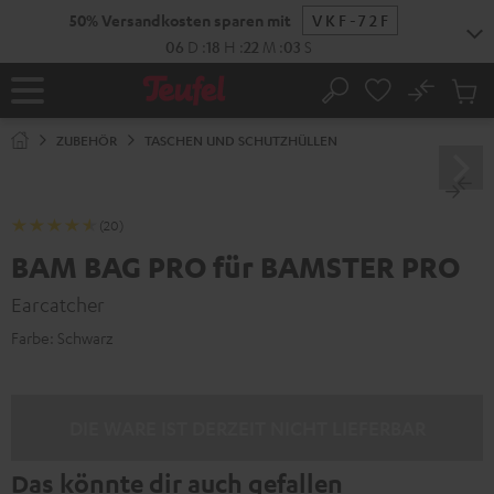
ZUM
50% Versandkosten sparen mit
VKF-72F
NHALT
RINGEN
06
D
:
18
H
:
22
M
:
02
S
No
Abs
Startseite
Suche
Artike
im
ZUBEHÖR
TASCHEN UND SCHUTZHÜLLEN
Waren
(20)
BAM BAG PRO für BAMSTER PRO
Earcatcher
Farbe:
Schwarz
DIE WARE IST DERZEIT NICHT LIEFERBAR
Das könnte dir auch gefallen