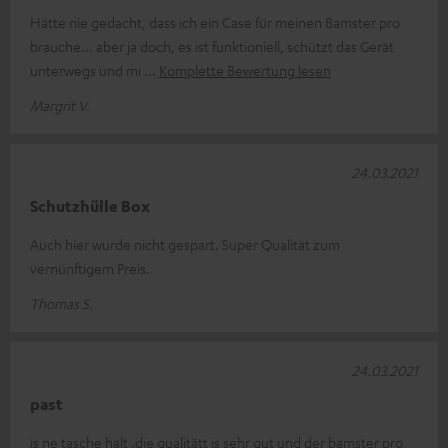
Hätte nie gedacht, dass ich ein Case für meinen Bamster pro
brauche... aber ja doch, es ist funktioniell, schützt das Gerät
unterwegs und mi
Komplette Bewertung lesen
Margrit V.
24.03.2021
Schutzhülle Box
Auch hier wurde nicht gespart. Super Qualität zum
vernünftigem Preis.
Thomas S.
24.03.2021
past
is ne tasche halt .die qualitätt is sehr gut und der bamster pro