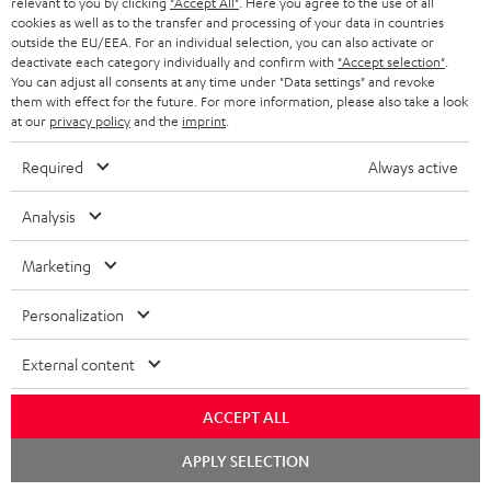
relevant to you by clicking
"Accept All"
. Here you agree to the use of all
KOPFHÖRER
cookies as well as to the transfer and processing of your data in countries
NIEDERLANDE
BLOG
outside the EU/EEA. For an individual selection, you can also activate or
deactivate each category individually and confirm with
"Accept selection"
.
BLUETOOTH-KOPFHÖRER
NEWSLETTER
You can adjust all consents at any time under "Data settings" and revoke
BELGIEN
them with effect for the future. For more information, please also take a look
STEREOANLAGEN
at our
privacy policy
and the
imprint
.
STORES
FRANKREICH
LAUTSPRECHER
Required
Always active
DEINE VORTEILE BEI TEUFEL
POLEN
ULTIMA-SERIE
Analysis
TEUFEL STORY
Technische Änderungen, Tippfehler und Irrtum vorbehalten. Das auf unseren
IN-EAR-KOPFHÖRER
Marketing
SPANIEN
UNSER MANAGEMENT
Fotos abgebildete Zubehör ist nicht im Lieferumfang enthalten. Etwaige
Entsorgungsgebühren für Batterien sind im Preis inbegriffen.
FANSHOP
Personalization
NACHHALTIGKEIT
ITALIEN
©2026 Lautsprecher Teufel GmbH - All rights reserved.
NEUHEITEN
External content
UNSERE WERTE
USA
Impressum
AGB
Datenschutz
Daten-Einstellungen
EU Data Act
BARRIEREFREIHEIT
ACCEPT ALL
Vertrag widerrufen
WEITERE LÄNDER
Chat
APPLY SELECTION
starten