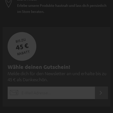
Erlebe unsere Produkte hautnah und lass dich persönlich
im Store beraten.
BIS ZU
45 €
RABATT
N
Wähle deinen Gutschein!
Melde dich für den Newsletter an und erhalte bis zu
e
45 € als Dankeschön.
w
s
JETZT
EMAIL
l
ANME
WIDGET
e
t