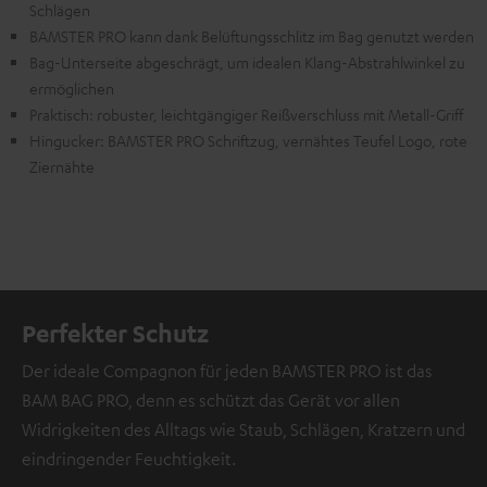
Schlägen
BAMSTER PRO kann dank Belüftungsschlitz im Bag genutzt werden
Bag-Unterseite abgeschrägt, um idealen Klang-Abstrahlwinkel zu
ermöglichen
Praktisch: robuster, leichtgängiger Reißverschluss mit Metall-Griff
Hingucker: BAMSTER PRO Schriftzug, vernähtes Teufel Logo, rote
Ziernähte
Perfekter Schutz
Der ideale Compagnon für jeden BAMSTER PRO ist das
BAM BAG PRO, denn es schützt das Gerät vor allen
Widrigkeiten des Alltags wie Staub, Schlägen, Kratzern und
eindringender Feuchtigkeit.