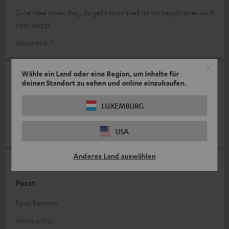
Gute Idee so ein Bag, da geht so schnell nichts kaputt oder wird
beschädigt.
Alexandra T.
Wähle ein Land oder eine Region, um Inhalte für
25.05.2021
deinen Standort zu sehen und online einzukaufen.
Tolle Tasche
LUXEMBURG
Eine gute, stabile Tasche. Hochwertig gearbeitet.
USA
Nick H.
Anderes Land auswählen
25.05.2021
Passt
Passt Bestens
Meinhard U.