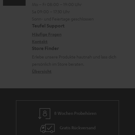
Mo – Fr 08:00 – 19:00 Uhr
-
n
o
Sa 09:00 – 17:30 Uhr
L
t
n
Sonn- und Feiertage geschlossen
e
a
e
Teufel Support
x
k
n
Häufige Fragen
i
Kontakt
t
z
Store Finder
k
d
u
Erlebe unsere Produkte hautnah und lass dich
o
a
r
persönlich im Store beraten.
n
t
G
Übersicht
e
a
n
r
a
n
8 Wochen Probehören
t
i
Gratis Rückversand
e