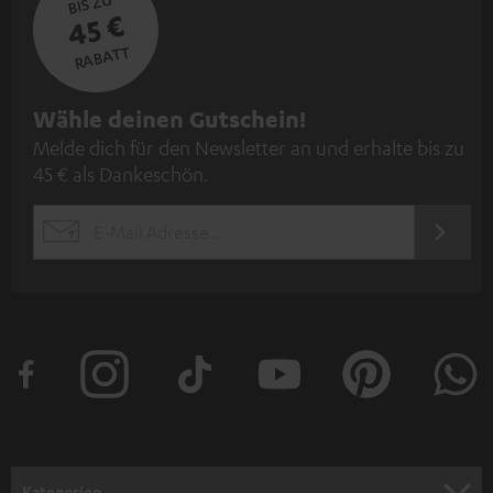
BIS ZU
45 €
RABATT
N
Wähle deinen Gutschein!
Melde dich für den Newsletter an und erhalte bis zu
e
45 € als Dankeschön.
w
s
JETZT
EMAIL
l
ANME
WIDGET
e
t
t
e
r
a
n
Kategorien