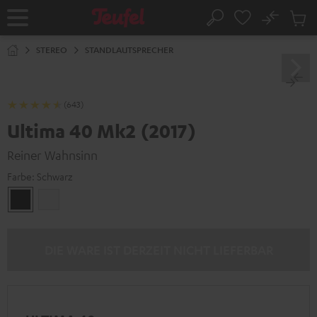
ZUM
NHALT
No
Abs
Startseite
Suche
RINGEN
Artike
im
STEREO
STANDLAUTSPRECHER
Waren
(643)
Ultima 40 Mk2 (2017)
Reiner Wahnsinn
Farbe:
Schwarz
Schwarz
Weiß
DIE WARE IST DERZEIT NICHT LIEFERBAR