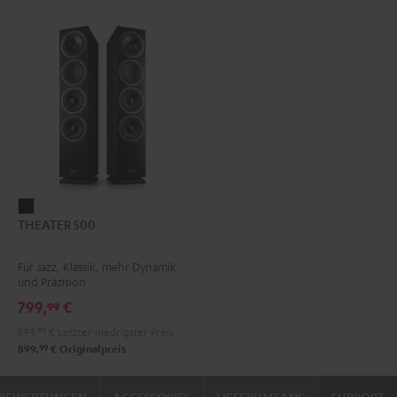
THEATER
THEATER 500
500
Schwarz
Für Jazz, Klassik, mehr Dynamik
und Präzision
799,
€
99
599,
99
€
Letzter niedrigster Preis
99
899,
€
Originalpreis