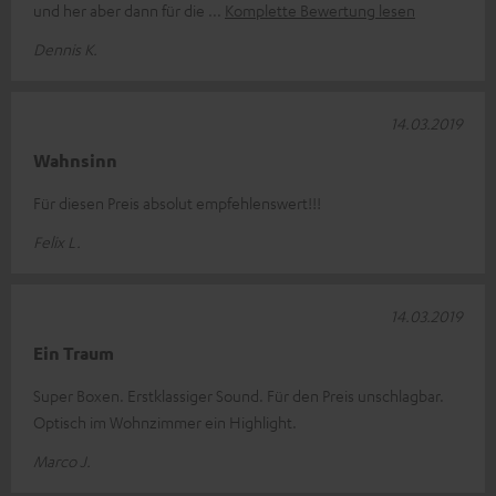
und her aber dann für die
Komplette Bewertung lesen
Dennis K.
14.03.2019
Wahnsinn
Für diesen Preis absolut empfehlenswert!!!
Felix L.
14.03.2019
Ein Traum
Super Boxen. Erstklassiger Sound. Für den Preis unschlagbar.
Optisch im Wohnzimmer ein Highlight.
Marco J.