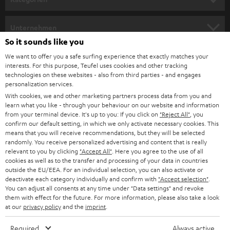
m
HEIMKINO
e
Unternehmen
l
So it sounds like you
HEIMKINO-KOMPLETTANLAGEN
SUPPORT
d
Teufel Onlineshops
We want to offer you a safe surfing experience that exactly matches your
interests. For this purpose, Teufel uses cookies and other tracking
SOUNDBARS
u
KARRIERE
technologies on these websites - also from third parties - and engages
DEUTSCHLAND
personalization services.
n
STEREO
With cookies, we and other marketing partners process data from you and
PRESSE & MARKETING
g
learn what you like - through your behaviour on our website and information
ÖSTERREICH
SMART HOME
from your terminal device. It's up to you: If you click on
"Reject All"
, you
GESCHÄFTSKUNDEN
confirm our default setting, in which we only activate necessary cookies. This
means that you will receive recommendations, but they will be selected
SCHWEIZ
BLUETOOTH-LAUTSPRECHER
PARTNERPROGRAMM
randomly. You receive personalized advertising and content that is really
relevant to you by clicking
"Accept All"
. Here you agree to the use of all
KOPFHÖRER
cookies as well as to the transfer and processing of your data in countries
NIEDERLANDE
BLOG
outside the EU/EEA. For an individual selection, you can also activate or
deactivate each category individually and confirm with
"Accept selection"
.
BLUETOOTH-KOPFHÖRER
NEWSLETTER
You can adjust all consents at any time under "Data settings" and revoke
BELGIEN
them with effect for the future. For more information, please also take a look
STEREOANLAGEN
at our
privacy policy
and the
imprint
.
STORES
FRANKREICH
LAUTSPRECHER
Required
Always active