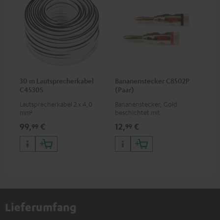
30 m Lautsprecherkabel
Bananenstecker C8502P
C4530S
(Paar)
Lautsprecherkabel 2 x 4,0
Bananenstecker, Gold
mm²
beschichtet mit
Schraubklemme
99,
€
12,
€
99
99
Lieferumfang