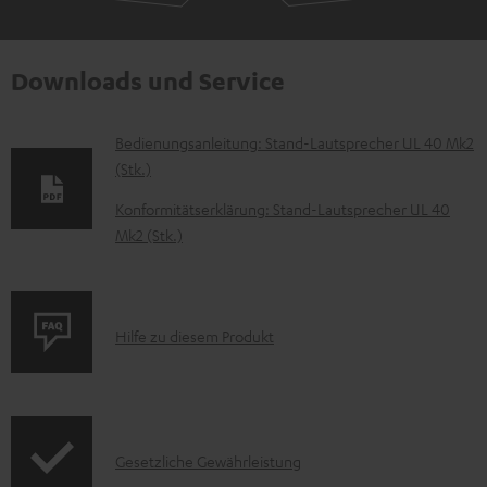
Downloads und Service
D
Bedienungsanleitung: Stand-Lautsprecher UL 40 Mk2
(Stk.)
o
k
Konformitätserklärung: Stand-Lautsprecher UL 40
Mk2 (Stk.)
u
m
e
P
n
Hilfe zu diesem Produkt
r
t
o
e
d
z
I
Gesetzliche Gewährleistung
u
u