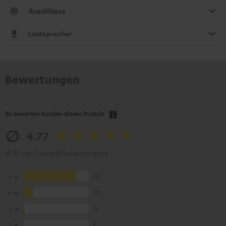
Anschlüsse
Lautsprecher
Bewertungen
So bewerten Kunden dieses Produkt
4.77
(4.77 von 5 bei 643 Bewertungen)
5
521
4
101
3
16
2
3