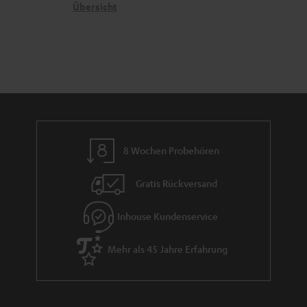
n
t
G
Übersicht
e
a
n
r
a
n
t
i
e
8 Wochen Probehören
Gratis Rückversand
Inhouse Kundenservice
Mehr als 45 Jahre Erfahrung