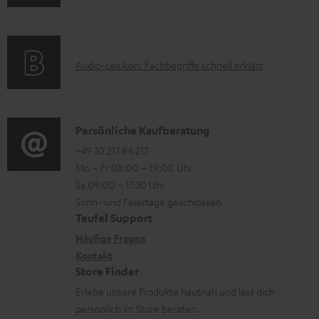
n
k
m
f
t
H
o
F
e
A
Audio-Lexikon: Fachbegriffe schnell erklärt
r
A
r
u
m
Q
u
d
a
s
n
i
K
Persönliche Kaufberatung
t
t
o
o
+49 30 217 84 217
i
e
Mo – Fr 08:00 – 19:00 Uhr
-
n
o
r
Sa 09:00 – 17:30 Uhr
L
t
n
l
Sonn- und Feiertage geschlossen
e
a
e
Teufel Support
a
x
k
n
Häufige Fragen
d
i
Kontakt
t
z
e
Store Finder
k
d
u
n
Erlebe unsere Produkte hautnah und lass dich
o
a
r
persönlich im Store beraten.