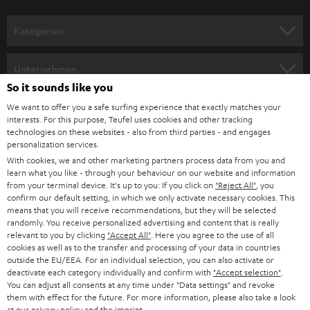
a
n
Kategorien
m
HEIMKINO
e
Unternehmen
l
So it sounds like you
HEIMKINO-KOMPLETTANLAGEN
SUPPORT
d
Teufel Onlineshops
We want to offer you a safe surfing experience that exactly matches your
interests. For this purpose, Teufel uses cookies and other tracking
SOUNDBARS
u
KARRIERE
technologies on these websites - also from third parties - and engages
DEUTSCHLAND
personalization services.
n
STEREO
With cookies, we and other marketing partners process data from you and
PRESSE & MARKETING
g
learn what you like - through your behaviour on our website and information
ÖSTERREICH
SMART HOME
from your terminal device. It's up to you: If you click on
"Reject All"
, you
GESCHÄFTSKUNDEN
confirm our default setting, in which we only activate necessary cookies. This
means that you will receive recommendations, but they will be selected
SCHWEIZ
BLUETOOTH-LAUTSPRECHER
PARTNERPROGRAMM
randomly. You receive personalized advertising and content that is really
relevant to you by clicking
"Accept All"
. Here you agree to the use of all
KOPFHÖRER
cookies as well as to the transfer and processing of your data in countries
NIEDERLANDE
BLOG
outside the EU/EEA. For an individual selection, you can also activate or
deactivate each category individually and confirm with
"Accept selection"
.
BLUETOOTH-KOPFHÖRER
NEWSLETTER
You can adjust all consents at any time under "Data settings" and revoke
BELGIEN
them with effect for the future. For more information, please also take a look
STEREOANLAGEN
at our
privacy policy
and the
imprint
.