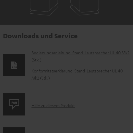
Downloads und Service
D
Bedienungsanleitung: Stand-Lautsprecher UL 40 Mk2
(Stk.)
o
k
Konformitätserklärung: Stand-Lautsprecher UL 40
Mk2 (Stk.)
u
m
e
P
n
Hilfe zu diesem Produkt
r
t
o
e
d