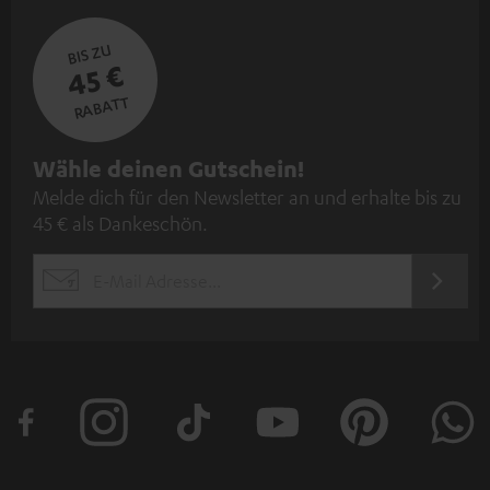
BIS ZU
45 €
RABATT
N
Wähle deinen Gutschein!
Melde dich für den Newsletter an und erhalte bis zu
e
45 € als Dankeschön.
w
s
JETZT
EMAIL
l
ANME
WIDGET
e
t
t
e
r