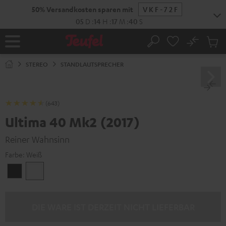
ZUM
50% Versandkosten sparen mit
VKF-72F
NHALT
RINGEN
05
D
:
14
H
:
17
M
:
40
S
No
Abs
Startseite
Suche
Artike
im
STEREO
STANDLAUTSPRECHER
Waren
(643)
Ultima 40 Mk2 (2017)
Reiner Wahnsinn
Farbe:
Weiß
Schwarz
Weiß
DIE WARE IST DERZEIT NICHT LIEFERBAR