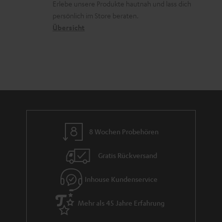
n
Erlebe unsere Produkte hautnah und lass dich
o
a
r
persönlich im Store beraten.
n
t
G
Übersicht
e
a
n
r
a
n
t
i
e
8 Wochen Probehören
Gratis Rückversand
Inhouse Kundenservice
Mehr als 45 Jahre Erfahrung