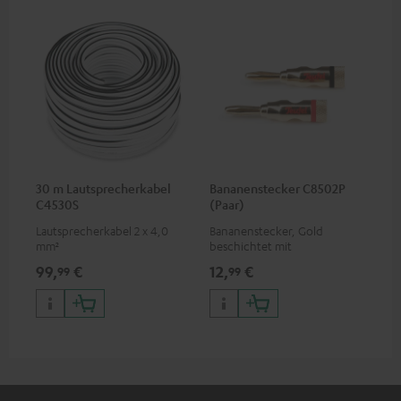
30 m Lautsprecherkabel
Bananenstecker C8502P
C4530S
(Paar)
Lautsprecherkabel 2 x 4,0
Bananenstecker, Gold
mm²
beschichtet mit
Schraubklemme
99,
€
12,
€
99
99