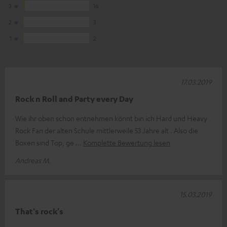
3
16
2
3
1
2
17.03.2019
Rock n Roll and Party every Day
Wie ihr oben schon entnehmen könnt bin ich Hard und Heavy
Rock Fan der alten Schule mittlerweile 53 Jahre alt . Also die
Boxen sind Top, ge
Komplette Bewertung lesen
Andreas M.
15.03.2019
That's rock's