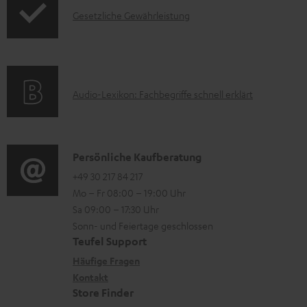
z
I
Gesetzliche Gewährleistung
u
u
n
k
m
f
t
H
o
F
e
A
Audio-Lexikon: Fachbegriffe schnell erklärt
r
A
r
u
m
Q
u
d
a
s
n
i
K
Persönliche Kaufberatung
t
t
o
o
+49 30 217 84 217
i
e
Mo – Fr 08:00 – 19:00 Uhr
-
n
o
r
Sa 09:00 – 17:30 Uhr
L
t
n
l
Sonn- und Feiertage geschlossen
e
a
e
Teufel Support
a
x
k
n
Häufige Fragen
d
i
Kontakt
t
z
e
Store Finder
k
d
u