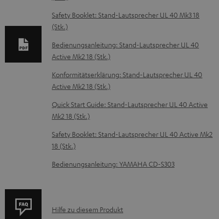
n
Safety Booklet: Stand-Lautsprecher UL 40 Mk3 18
t
(Stk.)
e
Bedienungsanleitung: Stand-Lautsprecher UL 40
z
Active Mk2 18 (Stk.)
u
Konformitätserklärung: Stand-Lautsprecher UL 40
m
Active Mk2 18 (Stk.)
H
Quick Start Guide: Stand-Lautsprecher UL 40 Active
e
Mk2 18 (Stk.)
r
Safety Booklet: Stand-Lautsprecher UL 40 Active Mk2
u
18 (Stk.)
n
Bedienungsanleitung: YAMAHA CD-S303
t
e
r
P
Hilfe zu diesem Produkt