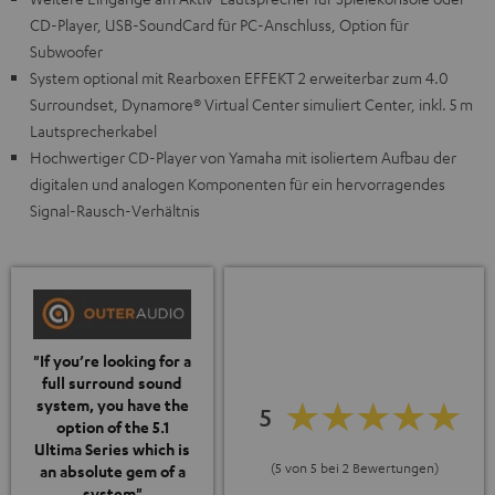
CD-Player, USB-SoundCard für PC-Anschluss, Option für
Subwoofer
System optional mit Rearboxen EFFEKT 2 erweiterbar zum 4.0
Surroundset, Dynamore® Virtual Center simuliert Center, inkl. 5 m
Lautsprecherkabel
Hochwertiger CD-Player von Yamaha mit isoliertem Aufbau der
digitalen und analogen Komponenten für ein hervorragendes
Signal-Rausch-Verhältnis
"If you’re looking for a
full surround sound
system, you have the
5
option of the 5.1
Ultima Series which is
(5 von 5 bei 2 Bewertungen)
an absolute gem of a
system"