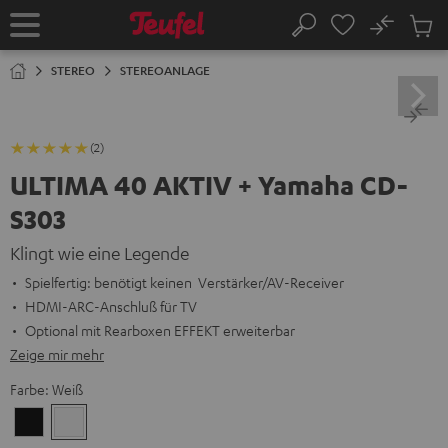
ZUM
NHALT
No
Abs
Startseite
Suche
RINGEN
Artike
im
STEREO
STEREOANLAGE
Waren
(2)
ULTIMA 40 AKTIV + Yamaha CD-
S303
Klingt wie eine Legende
Spielfertig: benötigt keinen Verstärker/AV-Receiver
HDMI-ARC-Anschluß für TV
Optional mit Rearboxen EFFEKT erweiterbar
Zeige mir mehr
Farbe:
Weiß
Schwarz
Weiß