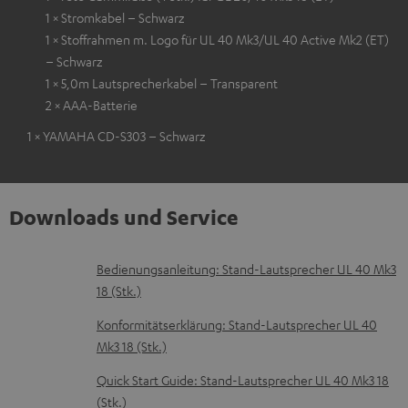
1 × Stromkabel – Schwarz
1 × Stoffrahmen m. Logo für UL 40 Mk3/UL 40 Active Mk2 (ET)
– Schwarz
1 × 5,0m Lautsprecherkabel – Transparent
2 × AAA-Batterie
1 × YAMAHA CD-S303 – Schwarz
Downloads und Service
D
Bedienungsanleitung: Stand-Lautsprecher UL 40 Mk3
18 (Stk.)
o
k
Konformitätserklärung: Stand-Lautsprecher UL 40
Mk3 18 (Stk.)
u
m
Quick Start Guide: Stand-Lautsprecher UL 40 Mk3 18
(Stk.)
e