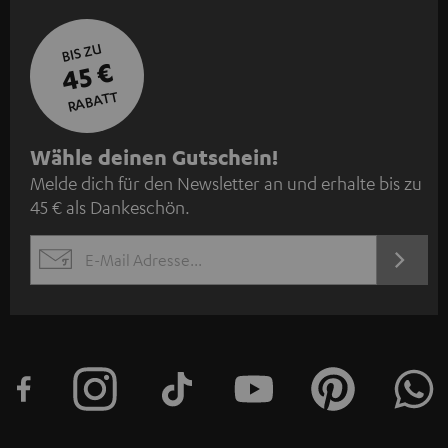
BIS ZU
45 €
RABATT
N
Wähle deinen Gutschein!
Melde dich für den Newsletter an und erhalte bis zu
e
45 € als Dankeschön.
w
s
JETZT
EMAIL
l
ANME
WIDGET
e
t
t
e
r