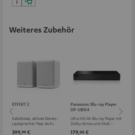
Weiteres Zubehör
EFFEKT 2
Panasonic Blu-ray Player
30
DP-UB154
C4
Kabelloses, aktives Stereo-
Ultra HD 4K Blu-ray Player mit
Lau
Lautsprecher-Paar als Rear-
Dolby Atmos und Multi HDR-
mm
Speaker-Erweiterungsset für
Unterstützung inklusive
399,
€
179,
€
99
99
00
geeignete Teufel Systeme
HDR10+ für eine überragende