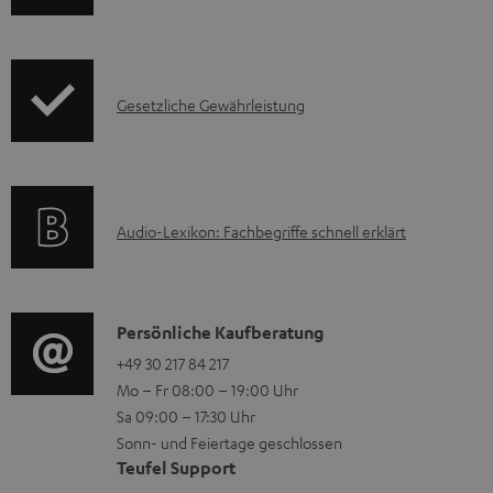
l
r
a
o
d
d
e
I
Gesetzliche Gewährleistung
u
n
n
k
f
t
o
F
A
Audio-Lexikon: Fachbegriffe schnell erklärt
r
A
u
m
Q
d
a
s
i
K
Persönliche Kaufberatung
t
o
o
+49 30 217 84 217
i
Mo – Fr 08:00 – 19:00 Uhr
-
n
o
Sa 09:00 – 17:30 Uhr
L
t
n
Sonn- und Feiertage geschlossen
e
a
e
Teufel Support