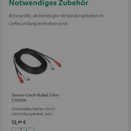
Notwendiges Zubehör
Bitte prüfe, ob benötigte Verbindungskabel im
Lieferumfang enthalten sind.
Stereo-Cinch-Kabel 3.0m -
C7030A
Universelles Stereo-Cinch-
Verbindungskabel, passend
für alle Geräte mit Cinch-
12,
€
99
Buchsen