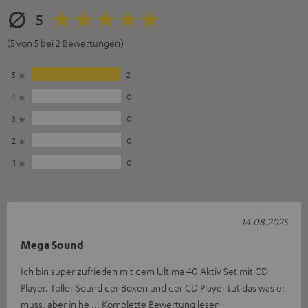
5
(5 von 5 bei 2 Bewertungen)
5
2
4
0
3
0
2
0
1
0
14.08.2025
Mega Sound
Ich bin super zufrieden mit dem Ultima 40 Aktiv Set mit CD
Player. Toller Sound der Boxen und der CD Player tut das was er
muss, aber in he
Komplette Bewertung lesen