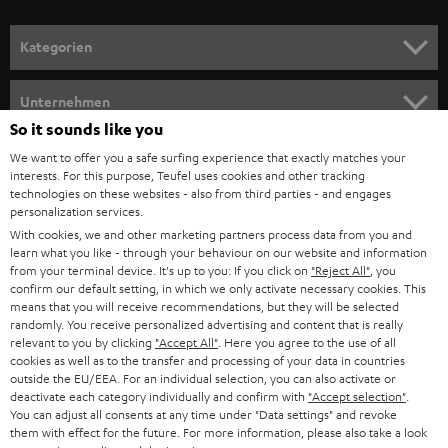
a
n
Kategorien
m
HEIMKINO
e
Unternehmen
l
So it sounds like you
HEIMKINO-KOMPLETTANLAGEN
SUPPORT
d
Teufel Onlineshops
We want to offer you a safe surfing experience that exactly matches your
interests. For this purpose, Teufel uses cookies and other tracking
SOUNDBARS
u
KARRIERE
technologies on these websites - also from third parties - and engages
DEUTSCHLAND
personalization services.
n
STEREO
With cookies, we and other marketing partners process data from you and
PRESSE & MARKETING
g
learn what you like - through your behaviour on our website and information
ÖSTERREICH
SMART HOME
from your terminal device. It's up to you: If you click on
"Reject All"
, you
GESCHÄFTSKUNDEN
confirm our default setting, in which we only activate necessary cookies. This
means that you will receive recommendations, but they will be selected
SCHWEIZ
BLUETOOTH-LAUTSPRECHER
PARTNERPROGRAMM
randomly. You receive personalized advertising and content that is really
relevant to you by clicking
"Accept All"
. Here you agree to the use of all
KOPFHÖRER
cookies as well as to the transfer and processing of your data in countries
NIEDERLANDE
BLOG
outside the EU/EEA. For an individual selection, you can also activate or
deactivate each category individually and confirm with
"Accept selection"
.
BLUETOOTH-KOPFHÖRER
NEWSLETTER
You can adjust all consents at any time under "Data settings" and revoke
BELGIEN
them with effect for the future. For more information, please also take a look
STEREOANLAGEN