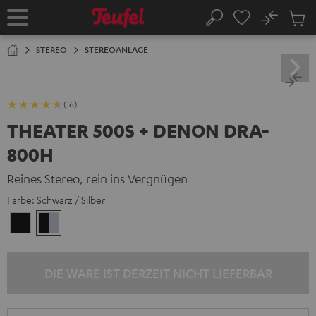
ZUM
NHALT
No
Abs
Startseite
Suche
RINGEN
Artike
im
STEREO
STEREOANLAGE
Waren
(16)
THEATER 500S + DENON DRA-
800H
Reines Stereo, rein ins Vergnügen
Farbe:
Schwarz / Silber
Schwarz
Schwarz
/
Silber
DIE WARE IST DERZEIT NICHT LIEFERBAR