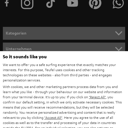
e
r
a
n
Kategorien
m
HEIMKINO
e
Unternehmen
l
So it sounds like you
HEIMKINO-KOMPLETTANLAGEN
SUPPORT
d
Teufel Onlineshops
We want to offer you a safe surfing experience that exactly matches your
interests. For this purpose, Teufel uses cookies and other tracking
SOUNDBARS
u
KARRIERE
technologies on these websites - also from third parties - and engages
DEUTSCHLAND
personalization services.
n
STEREO
With cookies, we and other marketing partners process data from you and
PRESSE & MARKETING
g
learn what you like - through your behaviour on our website and information
ÖSTERREICH
SMART HOME
from your terminal device. It's up to you: If you click on
"Reject All"
, you
GESCHÄFTSKUNDEN
confirm our default setting, in which we only activate necessary cookies. This
means that you will receive recommendations, but they will be selected
SCHWEIZ
BLUETOOTH-LAUTSPRECHER
PARTNERPROGRAMM
randomly. You receive personalized advertising and content that is really
relevant to you by clicking
"Accept All"
. Here you agree to the use of all
KOPFHÖRER
cookies as well as to the transfer and processing of your data in countries
NIEDERLANDE
BLOG
outside the EU/EEA. For an individual selection, you can also activate or