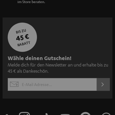
im Store beraten.
BIS ZU
45 €
RABATT
N
Wähle deinen Gutschein!
Melde dich für den Newsletter an und erhalte bis zu
e
45 € als Dankeschön.
w
s
JETZT
EMAIL
l
ANME
WIDGET
e
t
t