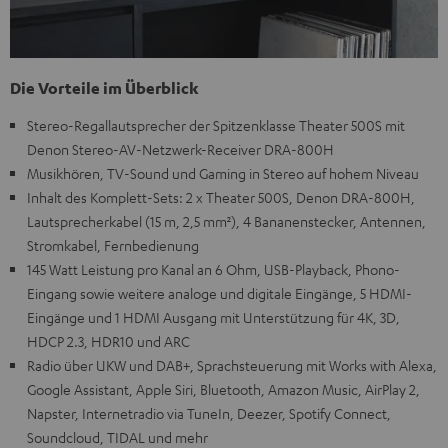
Die Vorteile im Überblick
Stereo-Regallautsprecher der Spitzenklasse Theater 500S mit
Denon Stereo-AV-Netzwerk-Receiver DRA-800H
Musikhören, TV-Sound und Gaming in Stereo auf hohem Niveau
Inhalt des Komplett-Sets: 2 x Theater 500S, Denon DRA-800H,
Lautsprecherkabel (15 m, 2,5 mm²), 4 Bananenstecker, Antennen,
Stromkabel, Fernbedienung
145 Watt Leistung pro Kanal an 6 Ohm, USB-Playback, Phono-
Eingang sowie weitere analoge und digitale Eingänge, 5 HDMI-
Eingänge und 1 HDMI Ausgang mit Unterstützung für 4K, 3D,
HDCP 2.3, HDR10 und ARC
Radio über UKW und DAB+, Sprachsteuerung mit Works with Alexa,
Google Assistant, Apple Siri, Bluetooth, Amazon Music, AirPlay 2,
Napster, Internetradio via TuneIn, Deezer, Spotify Connect,
Soundcloud, TIDAL und mehr