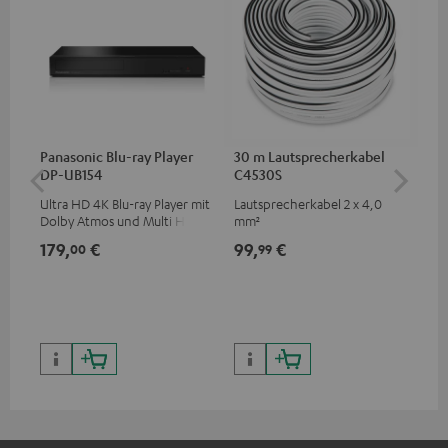
Panasonic Blu-ray Player
30 m Lautsprecherkabel
30
DP-UB154
C4530S
C2
Ultra HD 4K Blu-ray Player mit
Lautsprecherkabel 2 x 4,0
Lau
Dolby Atmos und Multi HDR-
mm²
Unterstützung inklusive
179,
€
99,
€
59
00
99
HDR10+ für eine überragende
Bildqualität mit lebensechten
Kontrasten und Farben