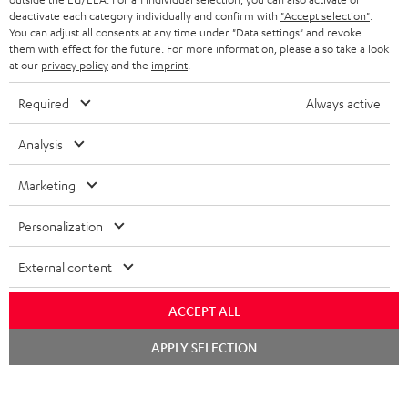
deactivate each category individually and confirm with
"Accept selection"
.
BLUETOOTH-KOPFHÖRER
NEWSLETTER
You can adjust all consents at any time under "Data settings" and revoke
BELGIEN
them with effect for the future. For more information, please also take a look
STEREOANLAGEN
at our
privacy policy
and the
imprint
.
STORES
FRANKREICH
LAUTSPRECHER
Required
Always active
DEINE VORTEILE BEI TEUFEL
POLEN
ULTIMA-SERIE
Analysis
TEUFEL STORY
Technische Änderungen, Tippfehler und Irrtum vorbehalten. Das auf unseren
IN-EAR-KOPFHÖRER
Marketing
SPANIEN
UNSER MANAGEMENT
Fotos abgebildete Zubehör ist nicht im Lieferumfang enthalten. Etwaige
Entsorgungsgebühren für Batterien sind im Preis inbegriffen.
FANSHOP
Personalization
NACHHALTIGKEIT
ITALIEN
©2026 Lautsprecher Teufel GmbH - All rights reserved.
NEUHEITEN
External content
UNSERE WERTE
USA
Impressum
AGB
Datenschutz
Daten-Einstellungen
EU Data Act
BARRIEREFREIHEIT
ACCEPT ALL
Vertrag widerrufen
WEITERE LÄNDER
Chat
APPLY SELECTION
starten