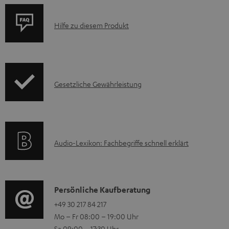
e
z
P
Hilfe zu diesem Produkt
u
r
m
o
H
d
e
I
Gesetzliche Gewährleistung
u
r
n
k
u
f
t
n
o
F
A
Audio-Lexikon: Fachbegriffe schnell erklärt
t
r
A
u
e
m
Q
d
r
a
s
i
K
l
Persönliche Kaufberatung
t
o
o
+49 30 217 84 217
a
i
Mo – Fr 08:00 – 19:00 Uhr
-
n
d
o
Sa 09:00 – 17:30 Uhr