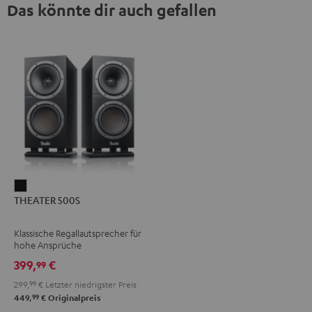
Das könnte dir auch gefallen
THEATER
THEATER 500S
500S
Schwarz
Klassische Regallautsprecher für
hohe Ansprüche
399,
€
99
299,
99
€
Letzter niedrigster Preis
99
449,
€
Originalpreis