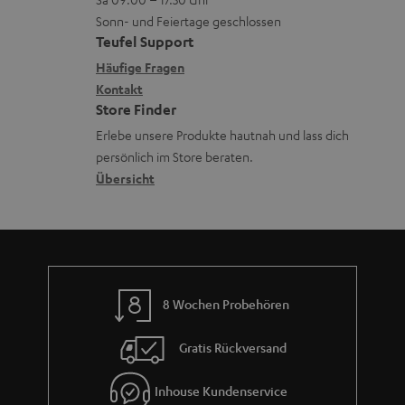
L
t
e
n
Sonn- und Feiertage geschlossen
e
a
n
e
Teufel Support
x
k
n
Häufige Fragen
i
Kontakt
t
z
Store Finder
k
d
u
Erlebe unsere Produkte hautnah und lass dich
o
a
r
persönlich im Store beraten.
n
t
G
Übersicht
e
a
n
r
a
n
8 Wochen Probehören
t
i
Gratis Rückversand
e
Inhouse Kundenservice