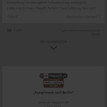
Darstellung: hervorragend! Farbabstufung: vorzüglich!
Lieferung (Kühne u Nagel): Perfekt! Preis/Leistung: Sehr gut!
Frans P.
(automatisch übersetzt *)
*
10
/ 49
automatisiert übersetzt durch
DeepL
MEHR ANZEIGEN
„Kompliment nach Berlin!“
www.av-magazin.de
12.11.2024