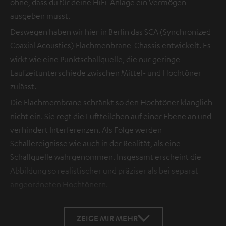
ohne, dass du für deine HiFi-Anlage ein Vermögen
ausgeben musst.
Deswegen haben wir hier in Berlin das SCA (Synchronized
Coaxial Acoustics) Flachmenbrane-Chassis entwickelt. Es
wirkt wie eine Punktschallquelle, die nur geringe
Laufzeitunterschiede zwischen Mittel- und Hochtöner
zulässt.
Die Flachmembrane schränkt so den Hochtöner klanglich
nicht ein. Sie regt die Luftteilchen auf einer Ebene an und
verhindert Interferenzen. Als Folge werden
Schallereignisse wie auch in der Realität, als eine
Schallquelle wahrgenommen. Insgesamt erscheint die
Abbildung so realistischer und präziser als bei separat
angeordneten Hochtönern.
ZEIGE MIR MEHR