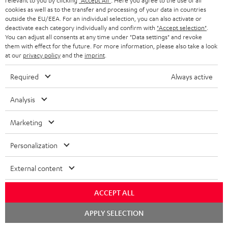
relevant to you by clicking
"Accept All"
. Here you agree to the use of all
cookies as well as to the transfer and processing of your data in countries
outside the EU/EEA. For an individual selection, you can also activate or
deactivate each category individually and confirm with
"Accept selection"
.
You can adjust all consents at any time under "Data settings" and revoke
them with effect for the future. For more information, please also take a look
at our
privacy policy
and the
imprint
.
Teufel Blog
Audio-Technologien, HiFi-Trends, Tipps & Tricks
Required
Always active
Teufel Support
Analysis
Support & Kontakt
Marketing
Rückgabe / Rücktritt
Sendungsverfolgung
Personalization
Store Finder
External content
Erlebe unsere Produkte hautnah und lass dich persönlich
im Store beraten.
ACCEPT ALL
Chat
APPLY SELECTION
starten