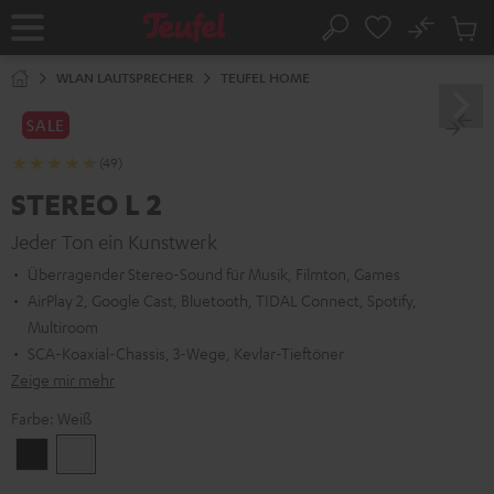
ZUM
NHALT
No
Abs
Startseite
Suche
RINGEN
Artike
im
WLAN LAUTSPRECHER
TEUFEL HOME
Waren
SALE
(49)
STEREO L 2
Jeder Ton ein Kunstwerk
Überragender Stereo-Sound für Musik, Filmton, Games
AirPlay 2, Google Cast, Bluetooth, TIDAL Connect, Spotify,
Multiroom
SCA-Koaxial-Chassis, 3-Wege, Kevlar-Tieftöner
Zeige mir mehr
Farbe:
Weiß
Schwarz
Weiß