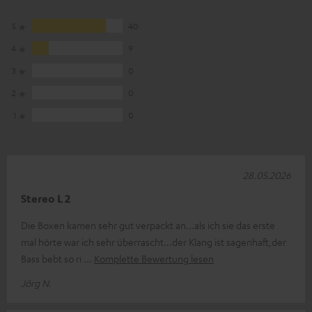
5
40
4
9
3
0
2
0
1
0
28.05.2026
Stereo L 2
Die Boxen kamen sehr gut verpackt an...als ich sie das erste
mal hörte war ich sehr überrascht...der Klang ist sagenhaft,der
Bass bebt so ri
Komplette Bewertung lesen
Jörg N.