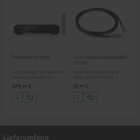
YAMAHA CD-S303
1,5 m Optisches Audiokabel
St
C7515O
C7
Hochwertiger CD-Player mit
Verbindungskabel Digital-
Uni
beeindruckendem Sound und
Kabel optisch TOSLINK / 3,5-
Ver
wertiger Verarbeitung
mm-Mini-TOSLINK
für
379,
€
19,
€
12
00
99
Bu
Lieferumfang