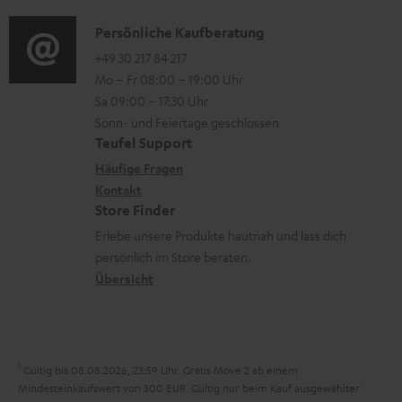
r
d
e
a
n
t
i
n
K
Persönliche Kaufberatung
t
e
.
o
o
+49 30 217 84 217
i
n
Mo – Fr 08:00 – 19:00 Uhr
l
-
n
o
z
Sa 09:00 – 17:30 Uhr
i
L
t
n
u
Sonn- und Feiertage geschlossen
n
e
a
e
Teufel Support
m
k
x
k
n
Häufige Fragen
V
s
i
Kontakt
t
z
e
Store Finder
.
k
d
u
r
Erlebe unsere Produkte hautnah und lass dich
t
o
a
r
s
persönlich im Store beraten.
i
n
t
G
Übersicht
a
t
e
a
n
l
n
r
d
e
a
1
Gültig bis 08.08.2026, 23:59 Uhr. Gratis Move 2 ab einem
_
n
Mindesteinkaufswert von 300 EUR. Gültig nur beim Kauf ausgewählter