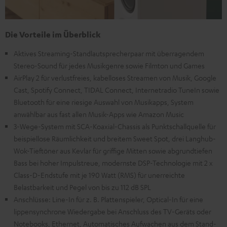
Die Vorteile im Überblick
Aktives Streaming-Standlautsprecherpaar mit überragendem
Stereo-Sound für jedes Musikgenre sowie Filmton und Games
AirPlay 2 für verlustfreies, kabelloses Streamen von Musik, Google
Cast, Spotify Connect, TIDAL Connect, Internetradio TuneIn sowie
Bluetooth für eine riesige Auswahl von Musikapps, System
anwählbar aus fast allen Musik-Apps wie Amazon Music
3-Wege-System mit SCA-Koaxial-Chassis als Punktschallquelle für
beispiellose Räumlichkeit und breitem Sweet Spot, drei Langhub-
Wok-Tieftöner aus Kevlar für griffige Mitten sowie abgrundtiefen
Bass bei hoher Impulstreue, modernste DSP-Technologie mit 2 x
Class-D-Endstufe mit je 190 Watt (RMS) für unerreichte
Belastbarkeit und Pegel von bis zu 112 dB SPL
Anschlüsse: Line-In für z. B. Plattenspieler, Optical-In für eine
lippensynchrone Wiedergabe bei Anschluss des TV-Geräts oder
Notebooks, Ethernet, Automatisches Aufwachen aus dem Stand-