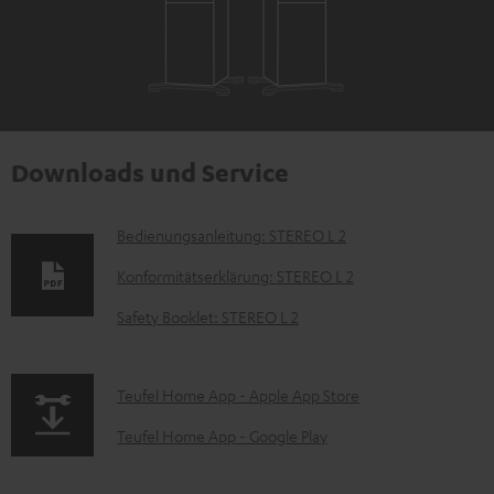
Downloads und Service
D
Bedienungsanleitung: STEREO L 2
o
Konformitätserklärung: STEREO L 2
k
Safety Booklet: STEREO L 2
u
m
p
Teufel Home App - Apple App Store
e
a
n
Teufel Home App - Google Play
g
t