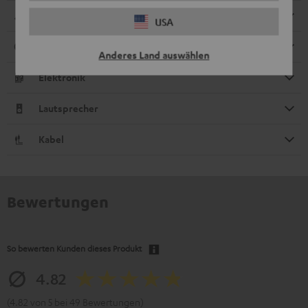
Abmessungen
USA
Anschlüsse
Anderes Land auswählen
Elektronik
Lautsprecher
Kabel
Bewertungen
So bewerten Kunden dieses Produkt
4.82
(4.82 von 5 bei 49 Bewertungen)