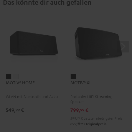
Das könnte dir auch gefallen
MOTIV®
MOTIV®
MOTIV®
MOTIV® HOME
MOTIV® XL
HOME
HOME
XL
Schwarz
Weiß
Schwarz
WLAN mit Bluetooth und Akku
Portabler HiFi-Streaming-
Speaker
549,
€
799,
€
99
99
599,
99
€
Letzter niedrigster Preis
99
899,
€
Originalpreis