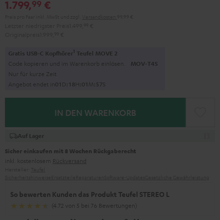
1.799,
€
99
Preis pro Paar inkl. MwSt
und zzgl.
Versandkosten
99,99 €
Letzter niedrigster Preis
1.499,
99
€
Originalpreis
1.999,
99
€
1
Gratis USB-C Kopfhörer
Teufel MOVE 2
Code kopieren und im Warenkorb einlösen.
MOV-T4S
Nur für kurze Zeit
Angebot endet in
0
1
D
:
1
8
H
:
0
1
M
:
5
6
S
IN DEN WARENKORB
Auf Lager
Sicher einkaufen mit 8 Wochen Rückgaberecht
inkl. kostenlosem
Rückversand
Hersteller:
Teufel
Sicherheitshinweise
Ersatzteile
Reparaturen
Software-Updates
Gesetzliche Gewährleistung
So bewerten Kunden das Produkt Teufel STEREO L
(4.72 von 5 bei 76 Bewertungen)