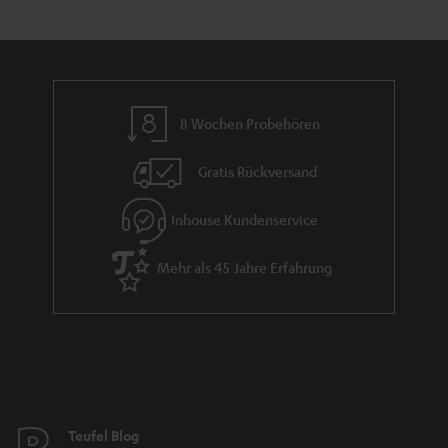
e
a
n
n
r
d
a
n
8 Wochen Probehören
t
i
Gratis Rückversand
e
Inhouse Kundenservice
Mehr als 45 Jahre Erfahrung
Teufel Blog