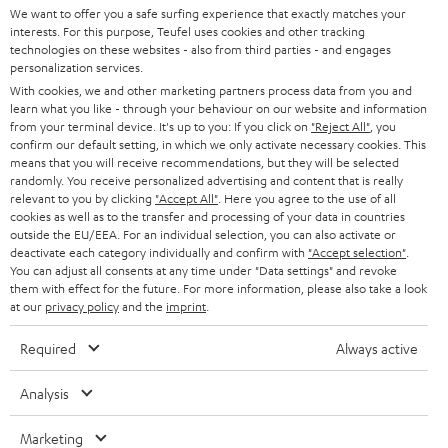
SUPPORT
d
Teufel Onlineshops
We want to offer you a safe surfing experience that exactly matches your
interests. For this purpose, Teufel uses cookies and other tracking
SOUNDBARS
u
KARRIERE
technologies on these websites - also from third parties - and engages
DEUTSCHLAND
personalization services.
n
STEREO
With cookies, we and other marketing partners process data from you and
PRESSE & MARKETING
g
learn what you like - through your behaviour on our website and information
ÖSTERREICH
SMART HOME
from your terminal device. It's up to you: If you click on
"Reject All"
, you
GESCHÄFTSKUNDEN
confirm our default setting, in which we only activate necessary cookies. This
means that you will receive recommendations, but they will be selected
SCHWEIZ
BLUETOOTH-LAUTSPRECHER
PARTNERPROGRAMM
randomly. You receive personalized advertising and content that is really
relevant to you by clicking
"Accept All"
. Here you agree to the use of all
KOPFHÖRER
cookies as well as to the transfer and processing of your data in countries
NIEDERLANDE
BLOG
outside the EU/EEA. For an individual selection, you can also activate or
deactivate each category individually and confirm with
"Accept selection"
.
BLUETOOTH-KOPFHÖRER
NEWSLETTER
You can adjust all consents at any time under "Data settings" and revoke
BELGIEN
them with effect for the future. For more information, please also take a look
STEREOANLAGEN
at our
privacy policy
and the
imprint
.
STORES
FRANKREICH
LAUTSPRECHER
Required
Always active
DEINE VORTEILE BEI TEUFEL
POLEN
ULTIMA-SERIE
Analysis
TEUFEL STORY
Technische Änderungen, Tippfehler und Irrtum vorbehalten. Das auf unseren
IN-EAR-KOPFHÖRER
Marketing
SPANIEN
UNSER MANAGEMENT
Fotos abgebildete Zubehör ist nicht im Lieferumfang enthalten. Etwaige