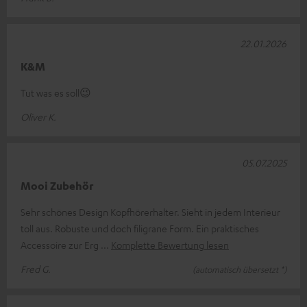
22.01.2026
K&M
Tut was es soll😉
Oliver K.
05.07.2025
Mooi Zubehör
Sehr schönes Design Kopfhörerhalter. Sieht in jedem Interieur
toll aus. Robuste und doch filigrane Form. Ein praktisches
Accessoire zur Erg
Komplette Bewertung lesen
Fred G.
(automatisch übersetzt *)