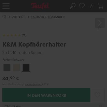
ZUM
NHALT
No
Abs
Startseite
Suche
RINGEN
Artike
im
ZUBEHÖR
LAUTSPRECHERSTÄNDER
Waren
(72)
K&M Kopfhörerhalter
Steht für guten Sound.
Farbe:
Schwarz
Basaltgrau
Sandbeige
Schwarz
34,
€
99
Inkl. MwSt
und zzgl.
Versandkosten
4,99 €
IN DEN WARENKORB
Auf Lager