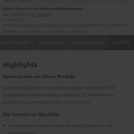
Sicher einkaufen mit 8 Wochen Rückgaberecht
inkl. kostenlosem
Rückversand
Hersteller:
K&M
Sicherheitshinweise
Ersatzteile
Reparaturen
Software-Updates
Gesetzliche Gewährleistung
Kopfhörer ist nicht im Lieferumfang enthalten.
BEWERTUNGEN
ACCESSORIES
LIEFERUMFANG
SUPPORT
Highlights
Darum lieben wir dieses Produkt
Eine hohe Qualität ist uns wichtig, deswegen empfiehlt Teufel
ausgewählte Partner wie König und Meyer, für ein technisch
exzellentes Zusammenspiel aller Komponenten.
Die Vorteile im Überblick
Hochwertiger Kopfhörerhalter aus Stahl, geeignet für alle
Bügelkopfhörer