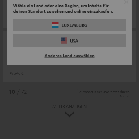
der Kopfhörer jederzeit griffbereit. Wie zuvor bei unseren
Wähle ein Land oder eine Region, um Inhalte für
Bestellungen
Komplette Bewertung lesen
deinen Standort zu sehen und online einzukaufen.
Holger B.
LUXEMBURG
19.01.2025
USA
Zufriedenheit
Anderes Land auswählen
Sehr stabil
Erwin S.
*
10
/ 72
automatisiert übersetzt durch
DeepL
MEHR ANZEIGEN