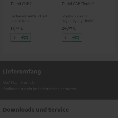
Teufel CUP 2
Teufel CAP "Teufel"
Becher mit Aufdruck auf
Snapback Cap mit
beiden Seiten
Logoprägung „Teufel“
17,
€
24,
€
99
99
Lieferumfang
K&M Kopfhörerhalter
Kopfhörer ist nicht im Lieferumfang enthalten.
Downloads und Service