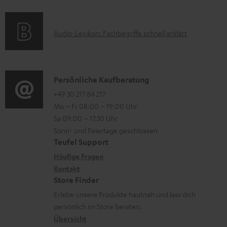
f
a
s
r
o
t
u
A
Audio-Lexikon: Fachbegriffe schnell erklärt
r
i
n
u
m
o
t
d
a
n
e
i
K
Persönliche Kaufberatung
t
e
r
o
o
+49 30 217 84 217
i
n
l
Mo – Fr 08:00 – 19:00 Uhr
-
n
o
z
a
Sa 09:00 – 17:30 Uhr
L
t
n
u
Sonn- und Feiertage geschlossen
d
e
a
e
Teufel Support
m
e
x
k
n
Häufige Fragen
V
n
i
Kontakt
t
z
e
Store Finder
k
d
u
r
Erlebe unsere Produkte hautnah und lass dich
o
a
r
s
persönlich im Store beraten.
n
t
G
Übersicht
a