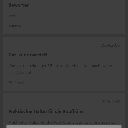
Bewerten
Top
Peter K.
28.01.2025
Gut, wie erwartet!
Was soll man da sagen? Er ist stabil gebaut und macht was er
soll. Alles gut!
Stefan M.
27.01.2025
Praktischer Halter für die Kopfhörer
Praktischer Halter für die Kopfhörer. Er steht sicher und so ist