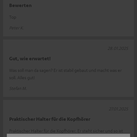
Bewerten
Top
Peter K.
28.01.2025
Gut, wie erwartet!
Was soll man da sagen? Er ist stabil gebaut und macht was er
soll. Alles gut!
Stefan M.
27.01.2025
Praktischer Halter für die Kopfhörer
Praktischer Halter für die Kopfhörer. Er steht sicher und so ist