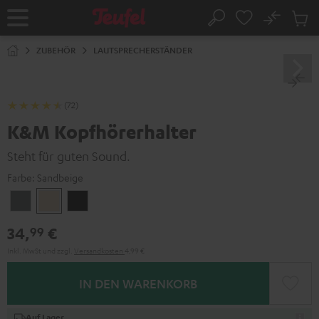
ZUM
NHALT
No
Abs
Startseite
Suche
RINGEN
Artike
im
ZUBEHÖR
LAUTSPRECHERSTÄNDER
Waren
(72)
K&M Kopfhörerhalter
Steht für guten Sound.
Farbe:
Sandbeige
Basaltgrau
Sandbeige
Schwarz
34,
€
99
Inkl. MwSt
und zzgl.
Versandkosten
4,99 €
IN DEN WARENKORB
Auf Lager