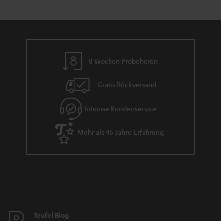
e
a
n
n
r
d
a
n
8 Wochen Probehören
t
i
Gratis Rückversand
e
Inhouse Kundenservice
Mehr als 45 Jahre Erfahrung
Teufel Blog