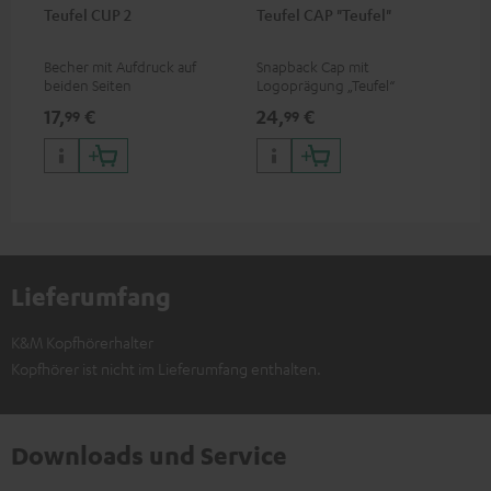
Teufel CUP 2
Teufel CAP "Teufel"
Becher mit Aufdruck auf
Snapback Cap mit
beiden Seiten
Logoprägung „Teufel“
17,
€
24,
€
99
99
Lieferumfang
K&M Kopfhörerhalter
Kopfhörer ist nicht im Lieferumfang enthalten.
Downloads und Service