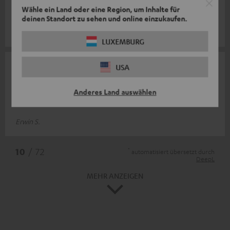
der Kopfhörer jederzeit griffbereit. Wie zuvor bei unseren
Wähle ein Land oder eine Region, um Inhalte für
Bestellungen
Komplette Bewertung lesen
deinen Standort zu sehen und online einzukaufen.
Holger B.
LUXEMBURG
19.01.2025
USA
Zufriedenheit
Anderes Land auswählen
Sehr stabil
Erwin S.
*
10
/ 72
automatisiert übersetzt durch
DeepL
MEHR ANZEIGEN