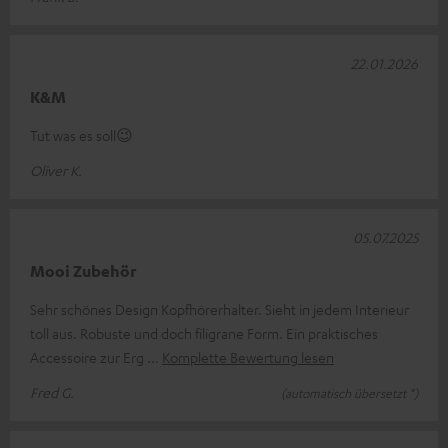
22.01.2026
K&M
Tut was es soll😉
Oliver K.
05.07.2025
Mooi Zubehör
Sehr schönes Design Kopfhörerhalter. Sieht in jedem Interieur
toll aus. Robuste und doch filigrane Form. Ein praktisches
Accessoire zur Erg
Komplette Bewertung lesen
Fred G.
(automatisch übersetzt *)