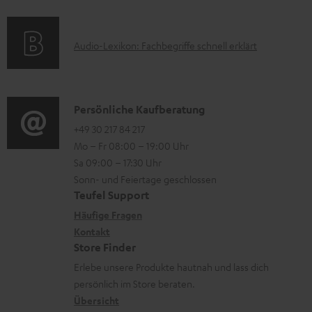
f
a
s
r
o
t
u
A
Audio-Lexikon: Fachbegriffe schnell erklärt
r
i
n
u
m
o
t
d
a
n
e
i
K
Persönliche Kaufberatung
t
e
r
o
o
+49 30 217 84 217
i
n
l
Mo – Fr 08:00 – 19:00 Uhr
-
n
o
z
a
Sa 09:00 – 17:30 Uhr
L
t
n
u
Sonn- und Feiertage geschlossen
d
e
a
e
Teufel Support
m
e
x
k
n
Häufige Fragen
V
n
i
Kontakt
t
z
e
Store Finder
k
d
u
r
Erlebe unsere Produkte hautnah und lass dich
o
a
r
s
persönlich im Store beraten.
n
t
G
Übersicht
a