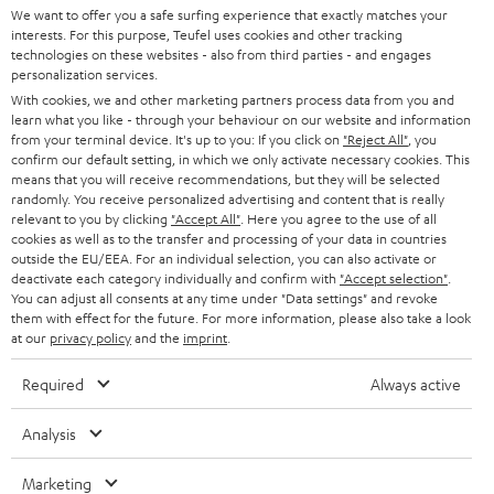
SUPPORT
d
Teufel Onlineshops
We want to offer you a safe surfing experience that exactly matches your
interests. For this purpose, Teufel uses cookies and other tracking
SOUNDBARS
u
KARRIERE
technologies on these websites - also from third parties - and engages
DEUTSCHLAND
personalization services.
n
STEREO
With cookies, we and other marketing partners process data from you and
PRESSE & MARKETING
g
learn what you like - through your behaviour on our website and information
ÖSTERREICH
SMART HOME
from your terminal device. It's up to you: If you click on
"Reject All"
, you
GESCHÄFTSKUNDEN
confirm our default setting, in which we only activate necessary cookies. This
means that you will receive recommendations, but they will be selected
SCHWEIZ
BLUETOOTH-LAUTSPRECHER
PARTNERPROGRAMM
randomly. You receive personalized advertising and content that is really
relevant to you by clicking
"Accept All"
. Here you agree to the use of all
KOPFHÖRER
cookies as well as to the transfer and processing of your data in countries
NIEDERLANDE
BLOG
outside the EU/EEA. For an individual selection, you can also activate or
deactivate each category individually and confirm with
"Accept selection"
.
BLUETOOTH-KOPFHÖRER
NEWSLETTER
You can adjust all consents at any time under "Data settings" and revoke
BELGIEN
them with effect for the future. For more information, please also take a look
STEREOANLAGEN
at our
privacy policy
and the
imprint
.
STORES
FRANKREICH
LAUTSPRECHER
Required
Always active
DEINE VORTEILE BEI TEUFEL
POLEN
ULTIMA-SERIE
Analysis
TEUFEL STORY
Technische Änderungen, Tippfehler und Irrtum vorbehalten. Das auf unseren
IN-EAR-KOPFHÖRER
Marketing
SPANIEN
UNSER MANAGEMENT
Fotos abgebildete Zubehör ist nicht im Lieferumfang enthalten. Etwaige