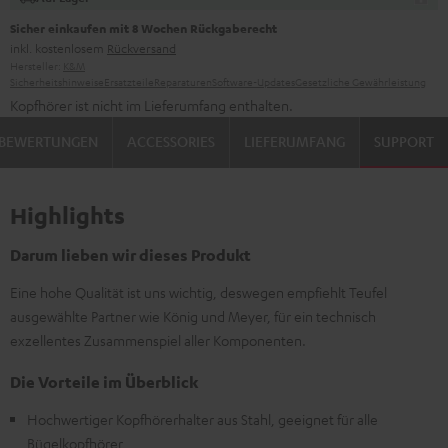
Sicher einkaufen mit 8 Wochen Rückgaberecht
inkl. kostenlosem
Rückversand
Hersteller:
K&M
Sicherheitshinweise
Ersatzteile
Reparaturen
Software-Updates
Gesetzliche Gewährleistung
Kopfhörer ist nicht im Lieferumfang enthalten.
BEWERTUNGEN
ACCESSORIES
LIEFERUMFANG
SUPPORT
Highlights
Darum lieben wir dieses Produkt
Eine hohe Qualität ist uns wichtig, deswegen empfiehlt Teufel
ausgewählte Partner wie König und Meyer, für ein technisch
exzellentes Zusammenspiel aller Komponenten.
Die Vorteile im Überblick
Hochwertiger Kopfhörerhalter aus Stahl, geeignet für alle
Bügelkopfhörer