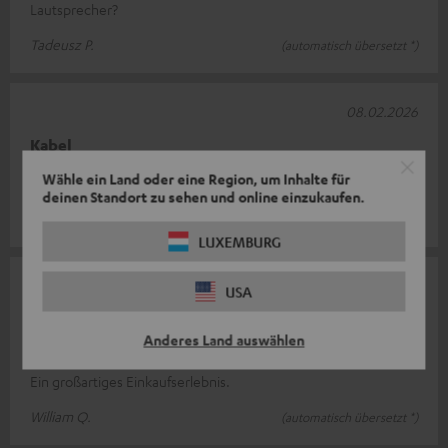
Lautsprecher?
Tadeusz P.
(automatisch übersetzt *)
08.02.2026
Kabel
Wähle ein Land oder eine Region, um Inhalte für
Alles top
deinen Standort zu sehen und online einzukaufen.
Jochen S.
LUXEMBURG
15.01.2026
USA
Tolles Produkt, tolle Erfahrung
Anderes Land auswählen
Ein Produkt von hervorragender Qualität zum richtigen Preis.
Ein großartiges Einkaufserlebnis.
William Q.
(automatisch übersetzt *)