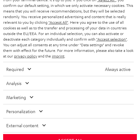
GESCHÄFTSKUNDEN
confirm our default setting, in which we only activate necessary cookies. This
means that you will receive recommendations, but they will be selected
SCHWEIZ
BLUETOOTH-LAUTSPRECHER
PARTNERPROGRAMM
randomly. You receive personalized advertising and content that is really
relevant to you by clicking
"Accept All"
. Here you agree to the use of all
KOPFHÖRER
cookies as well as to the transfer and processing of your data in countries
NIEDERLANDE
BLOG
outside the EU/EEA. For an individual selection, you can also activate or
deactivate each category individually and confirm with
"Accept selection"
.
BLUETOOTH-KOPFHÖRER
NEWSLETTER
You can adjust all consents at any time under "Data settings" and revoke
BELGIEN
them with effect for the future. For more information, please also take a look
STEREOANLAGEN
at our
privacy policy
and the
imprint
.
STORES
FRANKREICH
LAUTSPRECHER
Required
Always active
DEINE VORTEILE BEI TEUFEL
POLEN
ULTIMA-SERIE
Analysis
TEUFEL STORY
Technische Änderungen, Tippfehler und Irrtum vorbehalten. Das auf unseren
IN-EAR-KOPFHÖRER
Marketing
SPANIEN
UNSER MANAGEMENT
Fotos abgebildete Zubehör ist nicht im Lieferumfang enthalten. Etwaige
Entsorgungsgebühren für Batterien sind im Preis inbegriffen.
FANSHOP
Personalization
NACHHALTIGKEIT
ITALIEN
©2026 Lautsprecher Teufel GmbH - All rights reserved.
NEUHEITEN
External content
UNSERE WERTE
USA
Impressum
AGB
Datenschutz
Daten-Einstellungen
EU Data Act
BARRIEREFREIHEIT