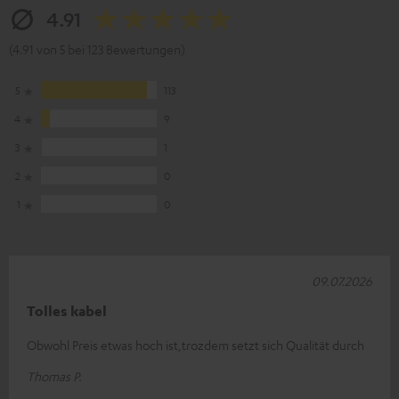
4.91
(4.91 von 5 bei 123 Bewertungen)
5
113
4
9
3
1
2
0
1
0
09.07.2026
Tolles kabel
Obwohl Preis etwas hoch ist,trozdem setzt sich Qualität durch
Thomas P.