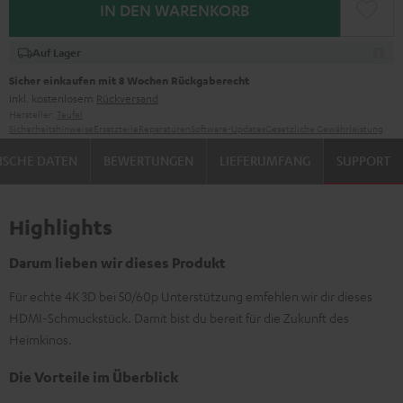
IN DEN WARENKORB
Auf Lager
Sicher einkaufen mit 8 Wochen Rückgaberecht
inkl. kostenlosem
Rückversand
Hersteller:
Teufel
Sicherheitshinweise
Ersatzteile
Reparaturen
Software-Updates
Gesetzliche Gewährleistung
ISCHE DATEN
BEWERTUNGEN
LIEFERUMFANG
SUPPORT
Highlights
Darum lieben wir dieses Produkt
Für echte 4K 3D bei 50/60p Unterstützung emfehlen wir dir dieses
HDMI-Schmuckstück. Damit bist du bereit für die Zukunft des
Heimkinos.
Die Vorteile im Überblick