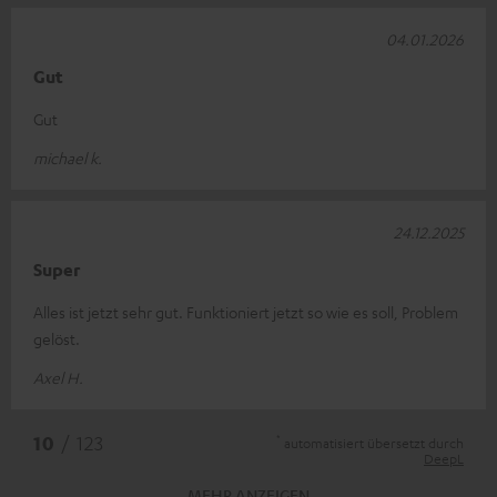
04.01.2026
Gut
Gut
michael k.
24.12.2025
Super
Alles ist jetzt sehr gut. Funktioniert jetzt so wie es soll, Problem
gelöst.
Axel H.
*
10
/ 123
automatisiert übersetzt durch
DeepL
MEHR ANZEIGEN