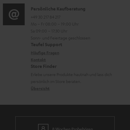
d
e
a
n
i
K
Persönliche Kaufberatung
r
t
e
o
o
+49 30 217 84 217
l
i
n
Mo – Fr 08:00 – 19:00 Uhr
-
n
a
o
z
Sa 09:00 – 17:30 Uhr
L
t
d
n
u
Sonn- und Feiertage geschlossen
e
a
e
e
Teufel Support
m
x
k
n
n
Häufige Fragen
V
i
Kontakt
t
z
e
Store Finder
k
d
u
r
Erlebe unsere Produkte hautnah und lass dich
o
a
r
s
persönlich im Store beraten.
n
t
G
Übersicht
a
e
a
n
n
r
d
a
n
8 Wochen Probehören