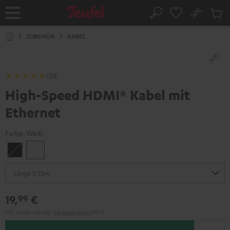
ZUM
NHALT
No
Abs
Startseite
Suche
RINGEN
Artike
im
ZUBEHÖR
KABEL
Waren
(123)
High-Speed HDMI® Kabel mit
Ethernet
Farbe:
Weiß
Schwarz
Weiß
19,
€
99
Inkl. MwSt
und zzgl.
Versandkosten
4,99 €