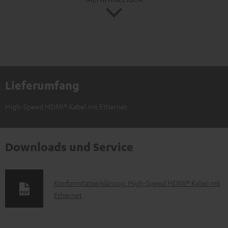
Lieferumfang
High-Speed HDMI® Kabel mit Ethernet
Downloads und Service
D
Konformitätserklärung: High-Speed HDMI® Kabel mit
Ethernet
o
k