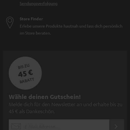
Sendungsverfolgung
Store Finder
Erlebe unsere Produkte hautnah und lass dich persönlich
im Store beraten.
BIS ZU
45 €
RABATT
N
Wähle deinen Gutschein!
Melde dich für den Newsletter an und erhalte bis zu
e
45 € als Dankeschön.
w
s
JETZT
EMAIL