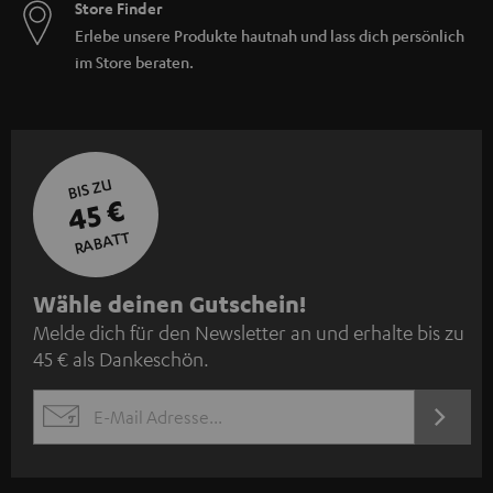
Store Finder
Erlebe unsere Produkte hautnah und lass dich persönlich
im Store beraten.
BIS ZU
45 €
RABATT
N
Wähle deinen Gutschein!
Melde dich für den Newsletter an und erhalte bis zu
e
45 € als Dankeschön.
w
s
JETZT
EMAIL
l
ANME
WIDGET
e