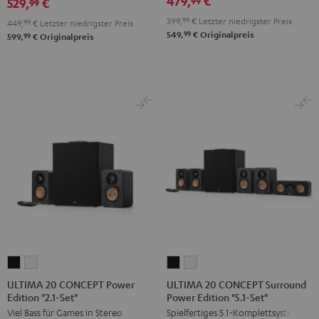
479,
€
99
529,
€
Set"
Set"
99
Set"
Schwarz
Weiß
399,
99
€
Letzter niedrigster Preis
Schwarz
449,
99
€
Letzter niedrigster Preis
99
549,
€
Originalpreis
99
599,
€
Originalpreis
ULTIMA
ULTIMA
ULTIMA
ULTIMA
20
20
20
20
ULTIMA 20 CONCEPT Power
ULTIMA 20 CONCEPT Surround
Edition "2.1-Set"
Power Edition "5.1-Set"
CONCEPT
CONCEPT
CONCEPT
CONCEPT
Viel Bass für Games in Stereo
Spielfertiges 5.1-Komplettsystem
Power
Power
Surround
Surround