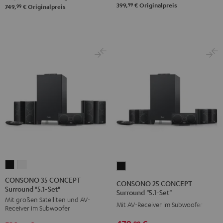
99
399,
€
Originalpreis
99
749,
€
Originalpreis
CONSONO
CONSONO
CONSONO
35
35
25
CONSONO 35 CONCEPT
CONSONO 25 CONCEPT
Surround "5.1-Set"
CONCEPT
CONCEPT
CONCEPT
Surround "5.1-Set"
Mit großen Satelliten und AV-
Surround
Surround
Surround
Mit AV-Receiver im Subwoofer
Receiver im Subwoofer
"5.1-
"5.1-
"5.1-