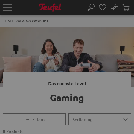
ZUM
NHALT
No
Abs
Startseite
Suche
RINGEN
Artike
im
ALLE GAMING PRODUKTE
Waren
Das nächste Level
Gaming
Filtern
8 Produkte