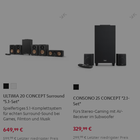
ULTIMA
ULTIMA
CONSONO
20
20
25
ULTIMA 20 CONCEPT Surround
CONSONO 25 CONCEPT "2.1-
"5.1-Set"
CONCEPT
CONCEPT
CONCEPT
Set"
Spielfertiges 5.1-Komplettsystem
Surround
Surround
"2.1-
Fürs Stereo-Gaming mit AV-
für echten Surround-Sound bei
"5.1-
"5.1-
Receiver im Subwoofer
Set"
Games, Filmton und Musik
Set"
Set"
Schwarz
329,
€
99
649,
€
99
Schwarz
Weiß
299,
99
€
Letzter niedrigster Preis
599,
99
€
Letzter niedrigster Preis