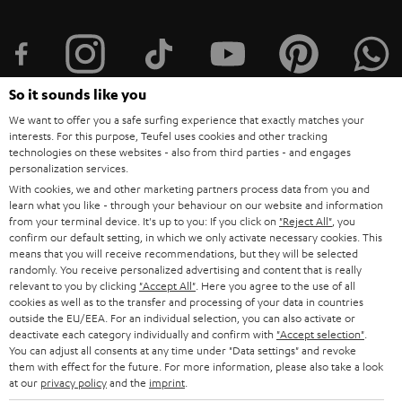
t
t
e
r
So it sounds like you
a
We want to offer you a safe surfing experience that exactly matches your
interests. For this purpose, Teufel uses cookies and other tracking
n
Kategorien
technologies on these websites - also from third parties - and engages
m
personalization services.
With cookies, we and other marketing partners process data from you and
HEIMKINO
e
Unternehmen
learn what you like - through your behaviour on our website and information
l
from your terminal device. It's up to you: If you click on
"Reject All"
, you
HEIMKINO-KOMPLETTANLAGEN
confirm our default setting, in which we only activate necessary cookies. This
SUPPORT
d
Teufel Onlineshops
means that you will receive recommendations, but they will be selected
SOUNDBARS
randomly. You receive personalized advertising and content that is really
u
KARRIERE
relevant to you by clicking
"Accept All"
. Here you agree to the use of all
DEUTSCHLAND
n
cookies as well as to the transfer and processing of your data in countries
STEREO
outside the EU/EEA. For an individual selection, you can also activate or
PRESSE & MARKETING
g
deactivate each category individually and confirm with
"Accept selection"
.
ÖSTERREICH
SMART HOME
You can adjust all consents at any time under "Data settings" and revoke
GESCHÄFTSKUNDEN
them with effect for the future. For more information, please also take a look
at our
privacy policy
and the
imprint
.
SCHWEIZ
BLUETOOTH-LAUTSPRECHER
PARTNERPROGRAMM