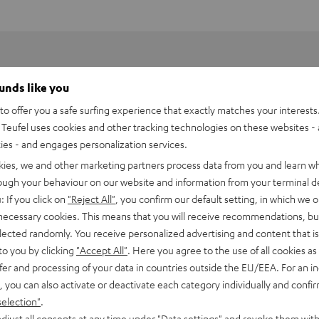
ounds like you
o offer you a safe surfing experience that exactly matches your interests.
Teufel uses cookies and other tracking technologies on these websites - 
ties - and engages personalization services.
kies, we and other marketing partners process data from you and learn w
rough your behaviour on our website and information from your terminal de
: If you click on
"Reject All"
, you confirm our default setting, in which we o
 necessary cookies. This means that you will receive recommendations, bu
elected randomly. You receive personalized advertising and content that is 
to you by clicking
"Accept All"
. Here you agree to the use of all cookies as 
fer and processing of your data in countries outside the EU/EEA. For an in
, you can also activate or deactivate each category individually and confi
selection"
.
djust all consents at any time under "Data settings" and revoke them with