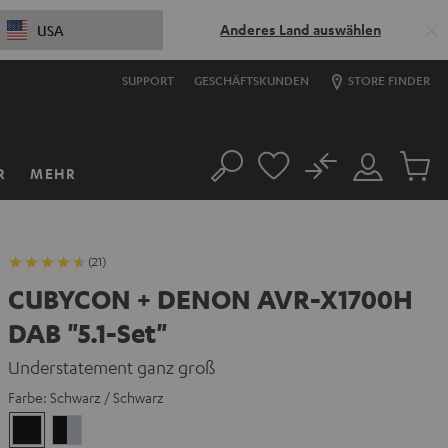
Anderes Land auswählen
USA
SUPPORT
GESCHÄFTSKUNDEN
STORE FINDER
No
R
MEHR
Suche
Mein
Artikel
Konto
im
Warenk
(21)
CUBYCON + DENON AVR-X1700H
DAB "5.1-Set"
Understatement ganz groß
Farbe:
Schwarz / Schwarz
Schwarz
Schwarz