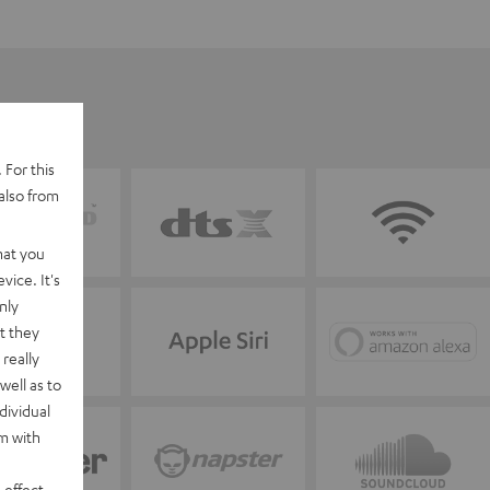
 For this
also from
hat you
vice. It's
nly
t they
really
well as to
dividual
rm with
 effect