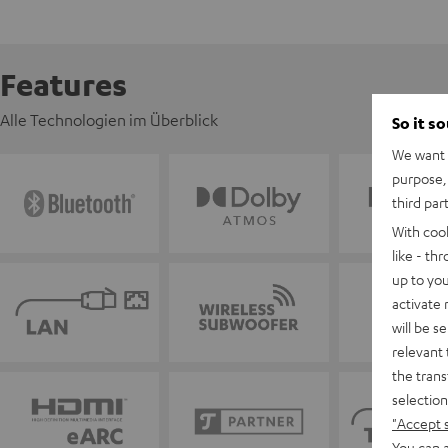
Features
Alle Technologien im Überblick
So it s
We want t
purpose, 
third par
With coo
like - th
up to you
activate
will be s
relevant 
the trans
selection
"Accept 
You can a