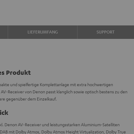
LIEFERUMFANG
SUPPORT
es Produkt
akte und spielfertige Komplettanlage mit extra hochwertigen
 AV-Receiver von Denon passt klanglich sowie optisch bestens zu den
pare gegenüber dem Einzelkauf.
ick
nkl. Denon AV-Receiver und leistungsstarken Aluminium-Satelliten
B mit Dolby Atmos, Dolby Atmos Height Virtualization, Dolby True