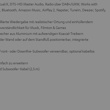
rtual:X, DTS-HD Master Audio, Radio über DAB+/UKW, Works with
i, Bluetooth, Amazon Music, AirPlay 2, Napster, TuneIn, Deezer, Spotify,
lierte Wiedergabe mit realistischer Ortung und einhüllendem
erständlichkeit für Musik, Filmton & Games
cher aus Aluminium mit aufwendigen Koaxial-Treibern
der Wand oder auf dem Standfuß positionierbar, integrierte
 Front- oder Downfire-Subwoofer verwendbar, optional kabellos
einfach zu erweitern
nd Subwoofer-Kabel (2,5 m)