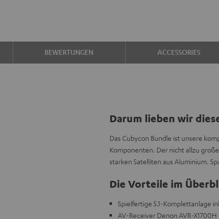
BEWERTUNGEN
ACCESSORIES
Darum lieben wir dies
Das Cubycon Bundle ist unsere komp
Komponenten. Der nicht allzu große
starken Satelliten aus Aluminium. S
Die Vorteile im Überbl
Spielfertige 5.1-Komplettanlage i
AV-Receiver Denon AVR-X1700H DA