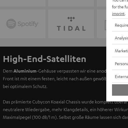
for the f
imprint
.
Requir
Analysi
Market
High-End-Satelliten
Persona
Dem
Aluminium
-Gehäuse verpassten wir eine anodisierte Obe
Externa
Front ist mit einem festen, leicht nach außen gewölbten Alumi
bei optimalem Schutz.
Das prämierte Cubycon Koaxial Chassis wurde komplett überarb
neutralere Wiedergabe, mehr Klangdetails, ein höherer Wirkungs
Maximalpegel (100 dB/1 m). Selbst große Räume lassen sich da