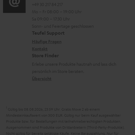
o
o
+49 30 217 84 217
i
n
Mo – Fr 08:00 – 19:00 Uhr
-
n
o
z
Sa 09:00 – 17:30 Uhr
L
t
n
u
Sonn- und Feiertage geschlossen
e
a
e
Teufel Support
m
x
k
n
Häufige Fragen
V
i
Kontakt
t
z
e
Store Finder
k
d
u
r
Erlebe unsere Produkte hautnah und lass dich
o
a
r
s
persönlich im Store beraten.
n
t
G
Übersicht
a
e
a
n
n
r
d
a
1
Gültig bis 08.08.2026, 23:59 Uhr. Gratis Move 2 ab einem
n
Mindesteinkaufswert von 300 EUR. Gültig nur beim Kauf ausgewählter
Produkte bzw. für Bestellungen mit teilnahmeberechtigten Produkten.
t
Ausgenommen sind Produkte von Drittanbietern (Third-Party-Produkte).
i
Nicht gültig für bereits getätigte Käufe. Keine Barauszahlung. Nur für