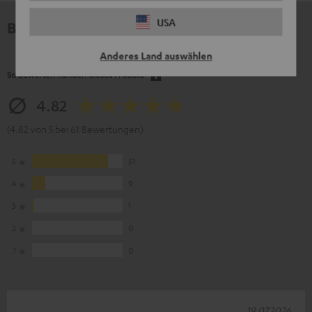
USA
Bewertungen
Anderes Land auswählen
So bewerten Kunden dieses Produkt
4.82
(4.82 von 5 bei 61 Bewertungen)
5
51
4
9
3
1
2
0
1
0
19.07.2026