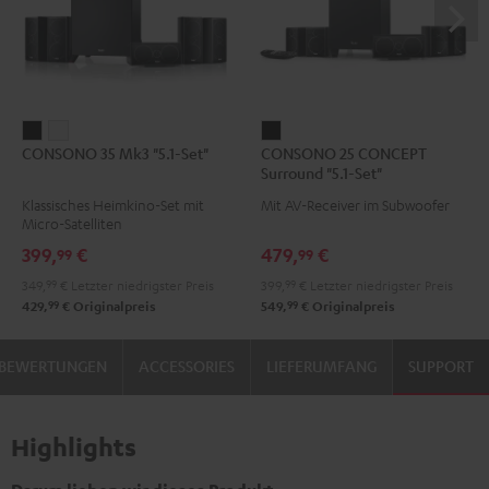
CONSONO
CONSONO
CONSONO
CONSONO 35 Mk3 "5.1-Set"
CONSONO 25 CONCEPT
35
35
25
Surround "5.1-Set"
Mk3
Mk3
CONCEPT
Klassisches Heimkino-Set mit
Mit AV-Receiver im Subwoofer
"5.1-
"5.1-
Surround
Micro-Satelliten
Set"
Set"
"5.1-
399,
€
479,
€
99
99
Schwarz
Weiß
Set"
349,
99
€
Letzter niedrigster Preis
399,
99
€
Letzter niedrigster Preis
Schwarz
99
99
429,
€
Originalpreis
549,
€
Originalpreis
BEWERTUNGEN
ACCESSORIES
LIEFERUMFANG
SUPPORT
Highlights