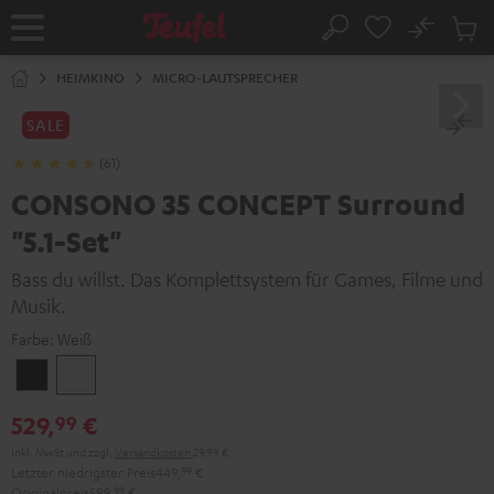
ZUM
NHALT
No
Abs
Startseite
Suche
RINGEN
Artike
im
HEIMKINO
MICRO-LAUTSPRECHER
Waren
SALE
(61)
CONSONO 35 CONCEPT Surround
"5.1-Set"
Bass du willst. Das Komplettsystem für Games, Filme und
Musik.
Farbe:
Weiß
Schwarz
Weiß
529,
€
99
Inkl. MwSt
und zzgl.
Versandkosten
29,99 €
Letzter niedrigster Preis
449,
99
€
Originalpreis
599,
99
€