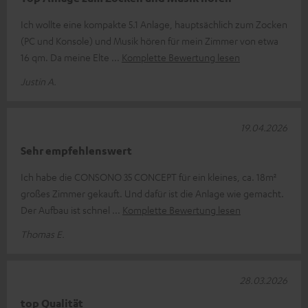
Ich wollte eine kompakte 5.1 Anlage, hauptsächlich zum Zocken
(PC und Konsole) und Musik hören für mein Zimmer von etwa
16 qm. Da meine Elte
Komplette Bewertung lesen
Justin A.
19.04.2026
Sehr empfehlenswert
Ich habe die CONSONO 35 CONCEPT für ein kleines, ca. 18m²
großes Zimmer gekauft. Und dafür ist die Anlage wie gemacht.
Der Aufbau ist schnel
Komplette Bewertung lesen
Thomas E.
28.03.2026
top Qualität