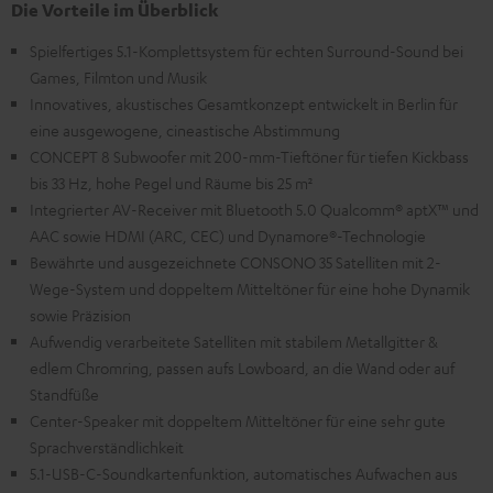
Die Vorteile im Überblick
Spielfertiges 5.1-Komplettsystem für echten Surround-Sound bei
Games, Filmton und Musik
Innovatives, akustisches Gesamtkonzept entwickelt in Berlin für
eine ausgewogene, cineastische Abstimmung
CONCEPT 8 Subwoofer mit 200-mm-Tieftöner für tiefen Kickbass
bis 33 Hz, hohe Pegel und Räume bis 25 m²
Integrierter AV-Receiver mit Bluetooth 5.0 Qualcomm® aptX™ und
AAC sowie HDMI (ARC, CEC) und Dynamore®-Technologie
Bewährte und ausgezeichnete CONSONO 35 Satelliten mit 2-
Wege-System und doppeltem Mitteltöner für eine hohe Dynamik
sowie Präzision
Aufwendig verarbeitete Satelliten mit stabilem Metallgitter &
edlem Chromring, passen aufs Lowboard, an die Wand oder auf
Standfüße
Center-Speaker mit doppeltem Mitteltöner für eine sehr gute
Sprachverständlichkeit
5.1-USB-C-Soundkartenfunktion, automatisches Aufwachen aus