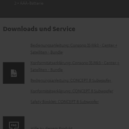
2 × AAA-Batterie
Downloads und Service
D
Bedienungsanleitung: Consono 35 Mk3 - Center +
Satelliten - Bundle
o
k
Konformitätserklärung: Consono 35 Mk3 - Center +
Satelliten - Bundle
u
m
Bedienungsanleitung: CONCEPT 8 Subwoofer
e
Konformitätserklärung: CONCEPT 8 Subwoofer
n
Safety Booklet: CONCEPT 8 Subwoofer
t
e
z
P
Hilfe zu diesem Produkt