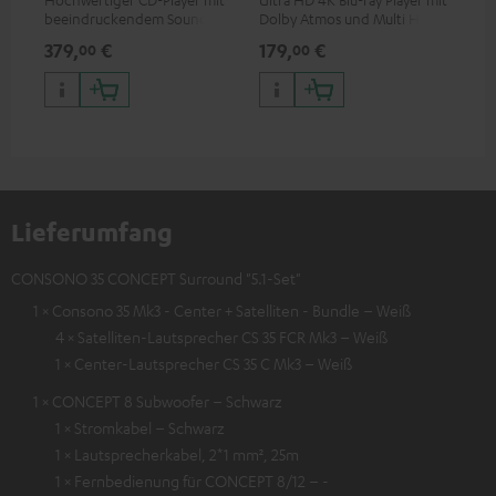
beeindruckendem Sound und
Dolby Atmos und Multi HDR-
Kab
wertiger Verarbeitung
Unterstützung inklusive
mm
379,
€
179,
€
19
00
00
HDR10+ für eine überragende
Bildqualität mit lebensechten
Kontrasten und Farben
Lieferumfang
CONSONO 35 CONCEPT Surround "5.1-Set"
1 × Consono 35 Mk3 - Center + Satelliten - Bundle – Weiß
4 × Satelliten-Lautsprecher CS 35 FCR Mk3 – Weiß
1 × Center-Lautsprecher CS 35 C Mk3 – Weiß
1 × CONCEPT 8 Subwoofer – Schwarz
1 × Stromkabel – Schwarz
1 × Lautsprecherkabel, 2*1 mm², 25m
1 × Fernbedienung für CONCEPT 8/12 – -