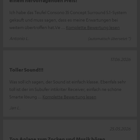
einem hervorragenden Preis!
Ich habe das Teufel Consono 35 Concept Surround 5.1-System
gekauft und muss sagen, dass es meine Erwartungen bei
weitem übertroffen hat. ​Ve
Komplette Bewertung lesen
Antonio L.
(automatisch übersetzt *)
17.06.2026
Toller Sound!!!
Was soll ich sagen, der Sound ist einfach klasse. Ebenfals sehr
toll ist der im Subufer intikriter Receiver, einfach ne schöne
Smarte lösung
Komplette Bewertung lesen
Jan L.
25.05.2026
Top Anlage zum Zocken und Musik hören