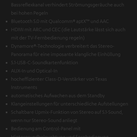
Bassreflexkanal verhindert Strömungsgeräuche auch
bei hohen Pegeln
Bluetooth 5.0 mit Qualcomm® aptX™ und AAC
HDMI mit ARC und CEC (die Lautstärke lässt sich auch
mit der TV-Fernbedienung regeln)
Dynamore®-Technologie verbreitert das Stereo-
Panorama für eine imposante klangliche Einhüllung
5.1-USB-C-Soundkartenfunktion
AUX-In und Optical-In
hocheffizienter Class-D-Verstärker von Texas
Instruments
automatisches Aufwachen aus dem Standby
Klangeinstellungen für unterschiedliche Aufstellungen
Schaltbare Upmix-Funktion von Stereo auf 5.1-Sound,
wenn nur Stereo-Sound anliegt
Bedienung am Control-Panel mit
Hintergrundbeleuchtung und Fernbedienung