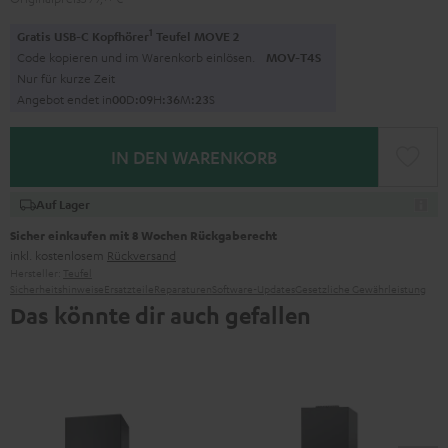
1
Gratis USB-C Kopfhörer
Teufel MOVE 2
Code kopieren und im Warenkorb einlösen.
MOV-T4S
Nur für kurze Zeit
Angebot endet in
0
0
D
:
0
9
H
:
3
6
M
:
2
1
S
IN DEN WARENKORB
Auf Lager
Sicher einkaufen mit 8 Wochen Rückgaberecht
inkl. kostenlosem
Rückversand
Hersteller:
Teufel
Sicherheitshinweise
Ersatzteile
Reparaturen
Software-Updates
Gesetzliche Gewährleistung
Das könnte dir auch gefallen