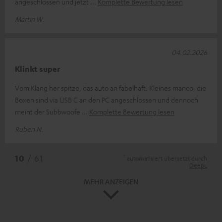
angeschlossen und jetzt
Komplette Bewertung lesen
Martin W.
04.02.2026
Klinkt super
Vom Klang her spitze, das auto an fabelhaft. Kleines manco, die
Boxen sind via USB C an den PC angeschlossen und dennoch
meint der Subbwoofe
Komplette Bewertung lesen
Ruben N.
*
10
/ 61
automatisiert übersetzt durch
DeepL
MEHR ANZEIGEN