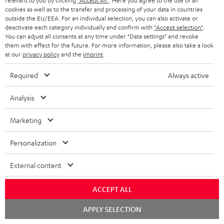
relevant to you by clicking
"Accept All"
. Here you agree to the use of all
cookies as well as to the transfer and processing of your data in countries
outside the EU/EEA. For an individual selection, you can also activate or
deactivate each category individually and confirm with
"Accept selection"
.
Teufel Blog
You can adjust all consents at any time under "Data settings" and revoke
Audio-Technologien, HiFi-Trends, Tipps & Tricks
them with effect for the future. For more information, please also take a look
at our
privacy policy
and the
imprint
.
Teufel Support
Required
Always active
Support & Kontakt
Rückgabe / Rücktritt
Analysis
Sendungsverfolgung
Marketing
Store Finder
Personalization
Erlebe unsere Produkte hautnah und lass dich persönlich
im Store beraten.
External content
ACCEPT ALL
Chat
APPLY SELECTION
starten
BIS ZU