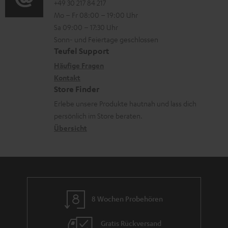
o
o
+49 30 217 84 217
i
n
Mo – Fr 08:00 – 19:00 Uhr
-
n
o
t
Sa 09:00 – 17:30 Uhr
L
t
n
e
Sonn- und Feiertage geschlossen
e
a
e
Teufel Support
r
x
k
n
Häufige Fragen
l
i
Kontakt
t
z
a
Store Finder
k
d
u
d
Erlebe unsere Produkte hautnah und lass dich
o
a
r
e
persönlich im Store beraten.
n
t
G
Übersicht
n
e
a
n
r
a
n
8 Wochen Probehören
t
i
Gratis Rückversand