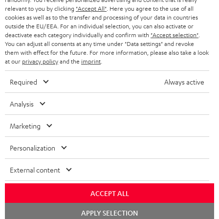
relevant to you by clicking
"Accept All"
. Here you agree to the use of all
KOPFHÖRER
cookies as well as to the transfer and processing of your data in countries
NIEDERLANDE
BLOG
outside the EU/EEA. For an individual selection, you can also activate or
deactivate each category individually and confirm with
"Accept selection"
.
BLUETOOTH-KOPFHÖRER
NEWSLETTER
You can adjust all consents at any time under "Data settings" and revoke
BELGIEN
them with effect for the future. For more information, please also take a look
STEREOANLAGEN
at our
privacy policy
and the
imprint
.
STORES
FRANKREICH
LAUTSPRECHER
Required
Always active
DEINE VORTEILE BEI TEUFEL
POLEN
ULTIMA-SERIE
Analysis
TEUFEL STORY
Technische Änderungen, Tippfehler und Irrtum vorbehalten. Das auf unseren
IN-EAR-KOPFHÖRER
Marketing
SPANIEN
UNSER MANAGEMENT
Fotos abgebildete Zubehör ist nicht im Lieferumfang enthalten. Etwaige
Entsorgungsgebühren für Batterien sind im Preis inbegriffen.
FANSHOP
Personalization
NACHHALTIGKEIT
ITALIEN
©2026 Lautsprecher Teufel GmbH - All rights reserved.
NEUHEITEN
External content
UNSERE WERTE
USA
Impressum
AGB
Datenschutz
Daten-Einstellungen
EU Data Act
BARRIEREFREIHEIT
ACCEPT ALL
Vertrag widerrufen
WEITERE LÄNDER
Chat
APPLY SELECTION
starten