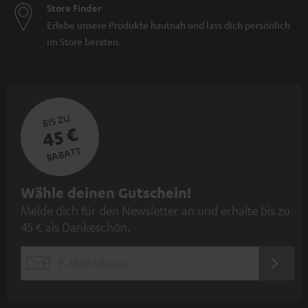
Store Finder
Erlebe unsere Produkte hautnah und lass dich persönlich
im Store beraten.
BIS ZU
45 €
RABATT
N
Wähle deinen Gutschein!
Melde dich für den Newsletter an und erhalte bis zu
e
45 € als Dankeschön.
w
s
JETZT
EMAIL
l
ANME
WIDGET
e