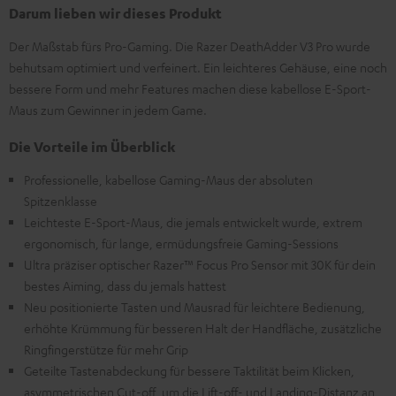
Darum lieben wir dieses Produkt
Der Maßstab fürs Pro-Gaming. Die Razer DeathAdder V3 Pro wurde
behutsam optimiert und verfeinert. Ein leichteres Gehäuse, eine noch
bessere Form und mehr Features machen diese kabellose E-Sport-
Maus zum Gewinner in jedem Game.
Die Vorteile im Überblick
Professionelle, kabellose Gaming-Maus der absoluten
Spitzenklasse
Leichteste E-Sport-Maus, die jemals entwickelt wurde, extrem
ergonomisch, für lange, ermüdungsfreie Gaming-Sessions
Ultra präziser optischer Razer™ Focus Pro Sensor mit 30K für dein
bestes Aiming, dass du jemals hattest
Neu positionierte Tasten und Mausrad für leichtere Bedienung,
erhöhte Krümmung für besseren Halt der Handfläche, zusätzliche
Ringfingerstütze für mehr Grip
Geteilte Tastenabdeckung für bessere Taktilität beim Klicken,
asymmetrischen Cut-off, um die Lift-off- und Landing-Distanz an