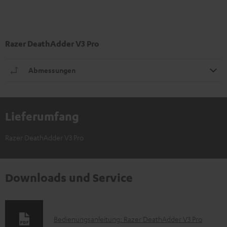
Razer DeathAdder V3 Pro
Abmessungen
Lieferumfang
Razer DeathAdder V3 Pro
Downloads und Service
D
Bedienungsanleitung: Razer DeathAdder V3 Pro