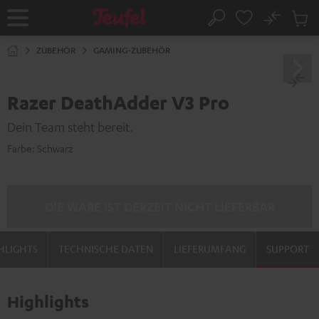
ZUM
NHALT
No
Abs
Startseite
Suche
RINGEN
Artike
im
ZUBEHÖR
GAMING-ZUBEHÖR
Waren
Razer DeathAdder V3 Pro
Dein Team steht bereit.
Farbe:
Schwarz
DIE WARE IST DERZEIT NICHT LIEFERBAR
HLIGHTS
TECHNISCHE DATEN
LIEFERUMFANG
SUPPORT
Highlights