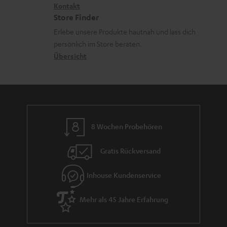
n
i
Kontakt
t
z
e
Store Finder
k
d
u
r
Erlebe unsere Produkte hautnah und lass dich
o
a
r
s
persönlich im Store beraten.
n
t
G
Übersicht
a
e
a
n
n
r
d
a
n
8 Wochen Probehören
t
i
Gratis Rückversand
e
Inhouse Kundenservice
Mehr als 45 Jahre Erfahrung