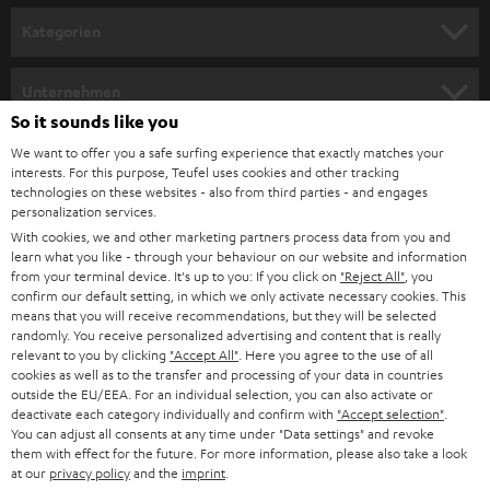
n
Kategorien
m
HEIMKINO
e
Unternehmen
l
So it sounds like you
HEIMKINO-KOMPLETTANLAGEN
SUPPORT
d
Teufel Onlineshops
We want to offer you a safe surfing experience that exactly matches your
interests. For this purpose, Teufel uses cookies and other tracking
SOUNDBARS
u
KARRIERE
technologies on these websites - also from third parties - and engages
DEUTSCHLAND
personalization services.
n
STEREO
With cookies, we and other marketing partners process data from you and
PRESSE & MARKETING
g
learn what you like - through your behaviour on our website and information
ÖSTERREICH
SMART HOME
from your terminal device. It's up to you: If you click on
"Reject All"
, you
GESCHÄFTSKUNDEN
confirm our default setting, in which we only activate necessary cookies. This
means that you will receive recommendations, but they will be selected
SCHWEIZ
BLUETOOTH-LAUTSPRECHER
PARTNERPROGRAMM
randomly. You receive personalized advertising and content that is really
relevant to you by clicking
"Accept All"
. Here you agree to the use of all
KOPFHÖRER
cookies as well as to the transfer and processing of your data in countries
NIEDERLANDE
BLOG
outside the EU/EEA. For an individual selection, you can also activate or
deactivate each category individually and confirm with
"Accept selection"
.
BLUETOOTH-KOPFHÖRER
NEWSLETTER
You can adjust all consents at any time under "Data settings" and revoke
BELGIEN
them with effect for the future. For more information, please also take a look
STEREOANLAGEN
at our
privacy policy
and the
imprint
.
STORES