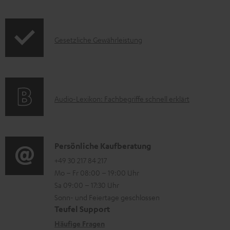
z
f
t
u
o
F
m
I
Gesetzliche Gewährleistung
r
A
H
n
m
Q
e
f
a
s
r
o
t
u
A
Audio-Lexikon: Fachbegriffe schnell erklärt
r
i
n
u
m
o
t
d
a
n
e
i
K
Persönliche Kaufberatung
t
e
r
o
o
+49 30 217 84 217
i
n
l
Mo – Fr 08:00 – 19:00 Uhr
-
n
o
z
a
Sa 09:00 – 17:30 Uhr
L
t
n
u
Sonn- und Feiertage geschlossen
d
e
a
e
Teufel Support
m
e
x
k
n
Häufige Fragen
V