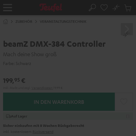
ZUM
NHALT
No
Abs
Startseite
Suche
RINGEN
Artike
im
ZUBEHÖR
VERANSTALTUNGSTECHNIK
Waren
beamZ DMX-384 Controller
Mach deine Show groß
Farbe:
Schwarz
199,
€
95
Inkl. MwSt
und zzgl.
Versandkosten
19,99 €
IN DEN WARENKORB
Auf Lager
Sicher einkaufen mit 8 Wochen Rückgaberecht
inkl. kostenlosem
Rückversand