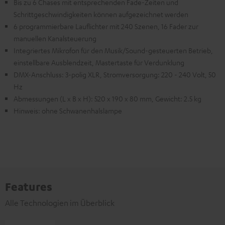
Bis zu 6 Chases mit entsprechenden Fade-Zeiten und
Schrittgeschwindigkeiten können aufgezeichnet werden
6 programmierbare Lauflichter mit 240 Szenen, 16 Fader zur
manuellen Kanalsteuerung
Integriertes Mikrofon für den Musik/Sound-gesteuerten Betrieb,
einstellbare Ausblendzeit, Mastertaste für Verdunklung
DMX-Anschluss: 3-polig XLR, Stromversorgung: 220 - 240 Volt, 50
Hz
Abmessungen (L x B x H): 520 x 190 x 80 mm, Gewicht: 2.5 kg
Hinweis: ohne Schwanenhalslampe
Features
Alle Technologien im Überblick