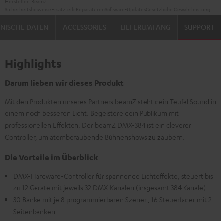
Hersteller:
BeamZ
Sicherheitshinweise
Ersatzteile
Reparaturen
Software-Updates
Gesetzliche Gewährleistung
NISCHE DATEN
ACCESSORIES
LIEFERUMFANG
SUPPORT
Highlights
Darum lieben wir dieses Produkt
Mit den Produkten unseres Partners beamZ steht dein Teufel Sound in
einem noch besseren Licht. Begeistere dein Publikum mit
professionellen Effekten. Der beamZ DMX-384 ist ein cleverer
Controller, um atemberaubende Bühnenshows zu zaubern.
Die Vorteile im Überblick
DMX-Hardware-Controller für spannende Lichteffekte, steuert bis
zu 12 Geräte mit jeweils 32 DMX-Kanälen (insgesamt 384 Kanäle)
30 Bänke mit je 8 programmierbaren Szenen, 16 Steuerfader mit 2
Seitenbänken