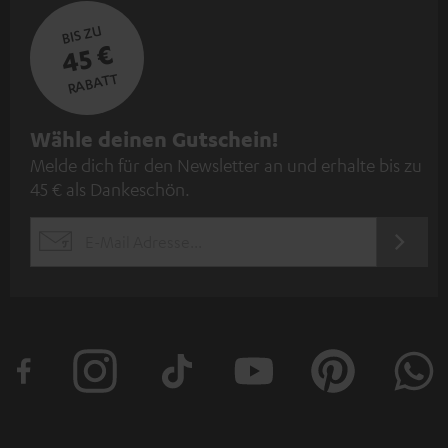
BIS ZU
45 €
RABATT
N
Wähle deinen Gutschein!
Melde dich für den Newsletter an und erhalte bis zu
e
45 € als Dankeschön.
w
s
JETZT
EMAIL
l
ANME
WIDGET
e
t
t
e
r
a