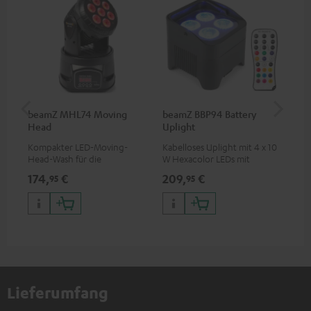
beamZ MHL74 Moving
beamZ BBP94 Battery
be
Head
Uplight
Bar
Kompakter LED-Moving-
Kabelloses Uplight mit 4 x 10
LED
Head-Wash für die
W Hexacolor LEDs mit
LED
professionelle Ausleuchtung
RGBWA-UV: grenzenlose
und
174,
€
209,
€
10
95
95
deiner Show
Farbvielfalt & Schwarzlicht
Lieferumfang