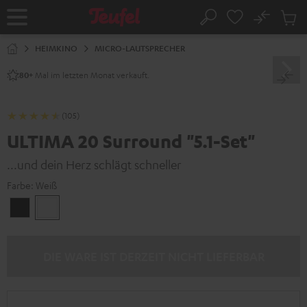
ZUM
NHALT
No
Abs
Startseite
Suche
RINGEN
Artike
im
HEIMKINO
MICRO-LAUTSPRECHER
Waren
Mal im letzten Monat verkauft.
80+
(105)
ULTIMA 20 Surround "5.1-Set"
...und dein Herz schlägt schneller
Farbe:
Weiß
Schwarz
Weiß
DIE WARE IST DERZEIT NICHT LIEFERBAR