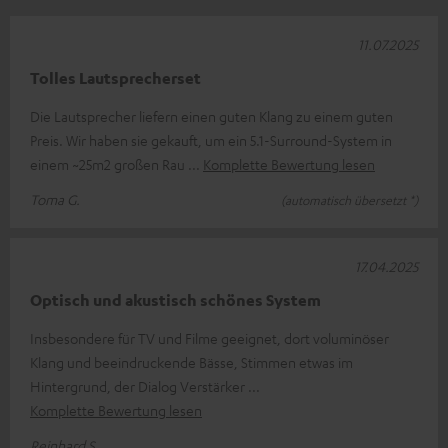
11.07.2025
Tolles Lautsprecherset
Die Lautsprecher liefern einen guten Klang zu einem guten
Preis. Wir haben sie gekauft, um ein 5.1-Surround-System in
einem ~25m2 großen Rau
Komplette Bewertung lesen
Toma G.
(automatisch übersetzt *)
17.04.2025
Optisch und akustisch schönes System
Insbesondere für TV und Filme geeignet, dort voluminöser
Klang und beeindruckende Bässe, Stimmen etwas im
Hintergrund, der Dialog Verstärker
Komplette Bewertung lesen
Reinhard S.