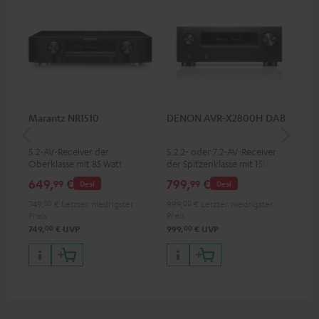
Marantz NR1510
DENON AVR-X2800H DAB
30
C2
5.2-AV-Receiver der
5.2.2- oder 7.2-AV-Receiver
Lau
Oberklasse mit 85 Watt
der Spitzenklasse mit 150 Watt
Ausgangsleistung pro Kanal
Ausgangsleistung pro Kanal
649,
€
799,
€
59
99
99
Deal
Deal
749,
00
€
Letzter niedrigster
999,
00
€
Letzter niedrigster
Preis
Preis
00
00
749,
€
UVP
999,
€
UVP