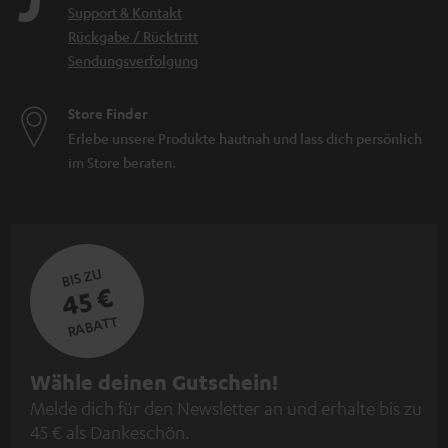
Support & Kontakt
Rückgabe / Rücktritt
Sendungsverfolgung
Store Finder
Erlebe unsere Produkte hautnah und lass dich persönlich
im Store beraten.
BIS ZU
45 €
RABATT
N
Wähle deinen Gutschein!
Melde dich für den Newsletter an und erhalte bis zu
e
45 € als Dankeschön.
w