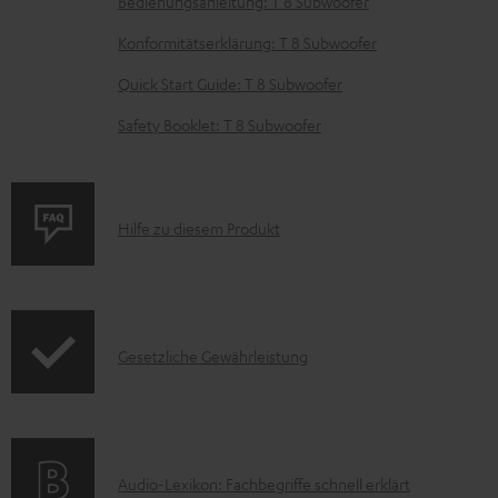
Bedienungsanleitung: T 8 Subwoofer
H
Konformitätserklärung: T 8 Subwoofer
e
Quick Start Guide: T 8 Subwoofer
r
u
Safety Booklet: T 8 Subwoofer
n
t
e
P
Hilfe zu diesem Produkt
r
r
l
o
a
d
d
I
Gesetzliche Gewährleistung
u
e
n
k
n
f
t
o
F
A
Audio-Lexikon: Fachbegriffe schnell erklärt
r
A