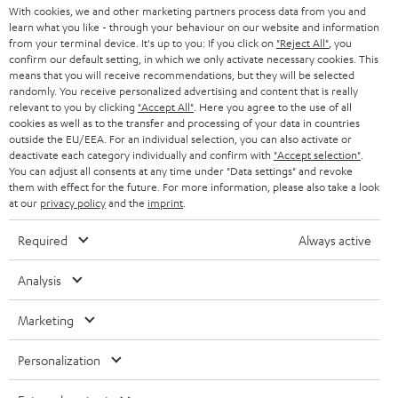
STEREO
With cookies, we and other marketing partners process data from you and
PRESSE & MARKETING
g
learn what you like - through your behaviour on our website and information
ÖSTERREICH
SMART HOME
from your terminal device. It's up to you: If you click on
"Reject All"
, you
GESCHÄFTSKUNDEN
confirm our default setting, in which we only activate necessary cookies. This
means that you will receive recommendations, but they will be selected
SCHWEIZ
BLUETOOTH-LAUTSPRECHER
PARTNERPROGRAMM
randomly. You receive personalized advertising and content that is really
relevant to you by clicking
"Accept All"
. Here you agree to the use of all
KOPFHÖRER
cookies as well as to the transfer and processing of your data in countries
NIEDERLANDE
BLOG
outside the EU/EEA. For an individual selection, you can also activate or
deactivate each category individually and confirm with
"Accept selection"
.
BLUETOOTH-KOPFHÖRER
NEWSLETTER
You can adjust all consents at any time under "Data settings" and revoke
BELGIEN
them with effect for the future. For more information, please also take a look
STEREOANLAGEN
at our
privacy policy
and the
imprint
.
STORES
FRANKREICH
LAUTSPRECHER
Required
Always active
DEINE VORTEILE BEI TEUFEL
POLEN
ULTIMA-SERIE
Analysis
TEUFEL STORY
Technische Änderungen, Tippfehler und Irrtum vorbehalten. Das auf unseren
IN-EAR-KOPFHÖRER
Marketing
SPANIEN
UNSER MANAGEMENT
Fotos abgebildete Zubehör ist nicht im Lieferumfang enthalten. Etwaige
Entsorgungsgebühren für Batterien sind im Preis inbegriffen.
FANSHOP
Personalization
NACHHALTIGKEIT
ITALIEN
©2026 Lautsprecher Teufel GmbH - All rights reserved.
NEUHEITEN