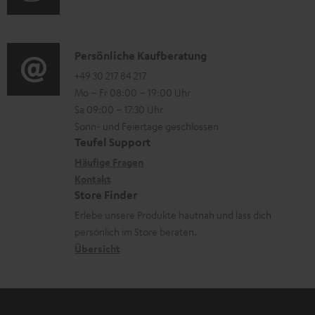
u
m
Q
d
a
s
i
K
Persönliche Kaufberatung
t
o
o
+49 30 217 84 217
i
Mo – Fr 08:00 – 19:00 Uhr
-
n
o
Sa 09:00 – 17:30 Uhr
L
t
n
Sonn- und Feiertage geschlossen
e
a
e
Teufel Support
x
k
n
Häufige Fragen
i
Kontakt
t
z
Store Finder
k
d
u
Erlebe unsere Produkte hautnah und lass dich
o
a
r
persönlich im Store beraten.
n
t
G
Übersicht
e
a
n
r
a